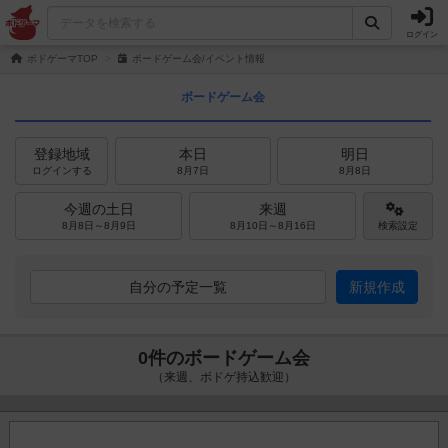
ログイン
ボドゲーマTOP
ボードゲーム会/イベント情報
ボードゲーム会
登録地域
本日
明日
ログインする
8月7日
8月8日
今週の土日
来週
8月8日～8月9日
8月10日～8月16日
検索設定
自分の予定一覧
新規作成
0件のボードゲーム会
（来週、ボドゲ持込歓迎）