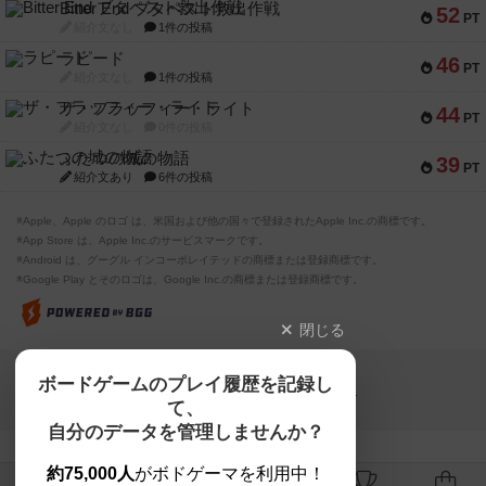
Bitter End ブタペスト救出作戦
52
PT
紹介文なし
1件の投稿
ラピード
46
PT
紹介文なし
1件の投稿
ザ・フラッフィー・ライト
44
PT
紹介文なし
0件の投稿
ふたつの城の物語
39
PT
紹介文あり
6件の投稿
※Apple、Apple のロゴ は、米国および他の国々で登録されたApple Inc.の商標です。
※App Store は、Apple Inc.のサービスマークです。
※Android は、グーグル インコーポレイテッドの商標または登録商標です。
※Google Play とそのロゴは、Google Inc.の商標または登録商標です。
閉じる
Copyright (c)
ボードゲームのプレイ履歴を記録し
【ボドゲーマ】ボードゲームの総合情報サイト
て、
All rights reserved.
自分のデータを管理しませんか？
約75,000人
がボドゲーマを利用中！