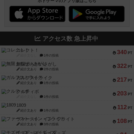
ボドゲーマのアプリ版はこちら
アクセス数 急上昇中
コレクト！
340
PT
紹介文なし
1件の投稿
無限まちがいさがし
322
PT
紹介文あり
2件の投稿
ガルフストライク
217
PT
紹介文あり
1件の投稿
クルティボ
203
PT
紹介文なし
1件の投稿
1809
112
PT
紹介文あり
1件の投稿
ファースト・イン・フライト
108
PT
紹介文あり
3件の投稿
モズビ－ズ・レイダ－ズ