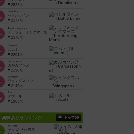
位
2528名
Battle Line
バトルライン
位
2377名
Terraforming Mars
テラフォーミングマーズ
位
2370名
6 nimmt!
ニムト
位
2201名
Carcassonne
カルカソンヌ
位
2190名
Wingspan
ウイングスパン
位
2149名
Azul
アズール
位
1903名
興味ありランキング
トップ50
SCYTHE
サイズ -大鎌戦役-
位