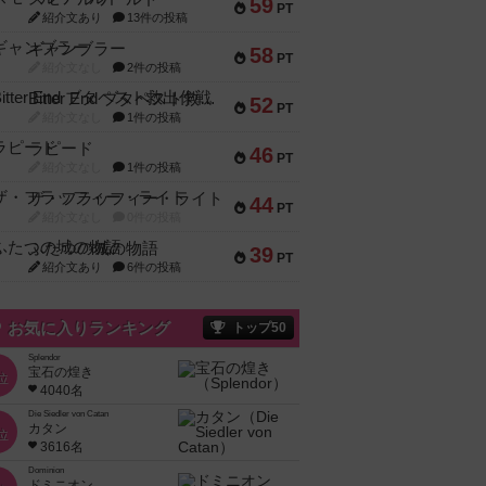
59
PT
紹介文あり
13件の投稿
ギャンブラー
58
PT
紹介文なし
2件の投稿
Bitter End ブタペスト救出作戦
52
PT
紹介文なし
1件の投稿
ラピード
46
PT
紹介文なし
1件の投稿
ザ・フラッフィー・ライト
44
PT
紹介文なし
0件の投稿
ふたつの城の物語
39
PT
紹介文あり
6件の投稿
お気に入りランキング
トップ50
Splendor
宝石の煌き
位
4040名
Die Siedler von Catan
カタン
位
3616名
Dominion
ドミニオン