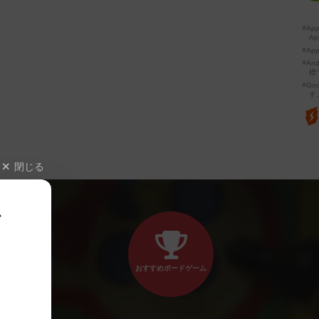
※A
Ap
※Ap
※A
標
※Go
す
閉じる
、
おすすめボードゲーム