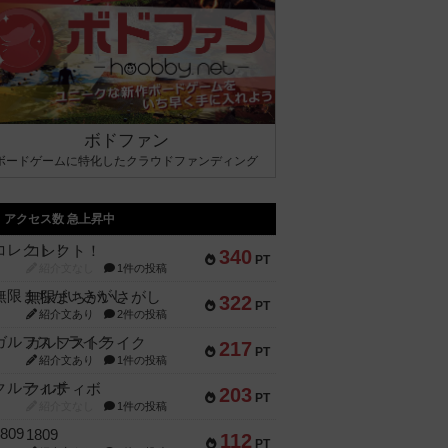
ボドファン
ボードゲームに特化したクラウドファンディング
アクセス数 急上昇中
コレクト！
340
PT
紹介文なし
1件の投稿
無限まちがいさがし
322
PT
紹介文あり
2件の投稿
ガルフストライク
217
PT
紹介文あり
1件の投稿
クルティボ
203
PT
紹介文なし
1件の投稿
1809
112
PT