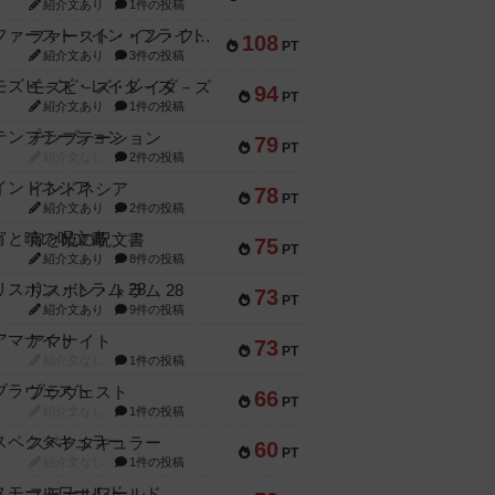
紹介文あり
1件の投稿
ファースト・イン・フライト
108
PT
紹介文あり
3件の投稿
モズビ－ズ・レイダ－ズ
94
PT
紹介文あり
1件の投稿
テンプテーション
79
PT
紹介文なし
2件の投稿
インドネシア
78
PT
紹介文あり
2件の投稿
宵と暁の呪文書
75
PT
紹介文あり
8件の投稿
リスボン・トラム 28
73
PT
紹介文あり
9件の投稿
アマナイト
73
PT
紹介文なし
1件の投稿
ブラヴェスト
66
PT
紹介文なし
1件の投稿
スペクタキュラー
60
PT
紹介文なし
1件の投稿
スモールワールド