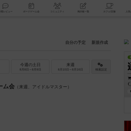
索
新着レビュー
ボードゲーム会
コミュニティ
掲示板一覧
自分の予定
新規作成
今週の土日
来週
8月8日～8月9日
8月10日～8月16日
検索設定
ーム会
（来週、アイドルマスター）