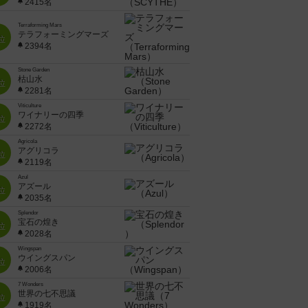
2415名
Terraforming Mars
テラフォーミングマーズ
位
2394名
Stone Garden
枯山水
位
2281名
Viticulture
ワイナリーの四季
位
2272名
Agricola
アグリコラ
位
2119名
Azul
アズール
位
2035名
Splendor
宝石の煌き
位
2028名
Wingspan
ウイングスパン
位
2006名
7 Wonders
世界の七不思議
位
1919名