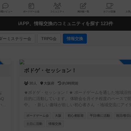
索
新着レビュー
ボードゲーム会
コミュニティ
掲示板一覧
iAPP、情報交換のコミュニティを探す 123件
ダーミステリー会
TRPG会
情報交換
加自由
ボドゲ・セッション！
30人
大阪府
約3時間前
な
★ボドゲ・セッション！★ ボードゲームを通した地域活
目的に活動しています。 体験会を月イチ程度のペースで
いし
中。 ・新しい趣味が欲しい初心者さん ・地域交流にアイ
欲しい店舗オーナーさん ・卓をお任せできるベテランさん
ボードゲーム会
大阪
初心者歓迎
平日/夜に活動
祝日/祭日
ストプレイヤーが欲しいクリエーターさん お気軽にご参
さい！ https://www.instagram.com/boardgamesession/
土日に活動
情報交換