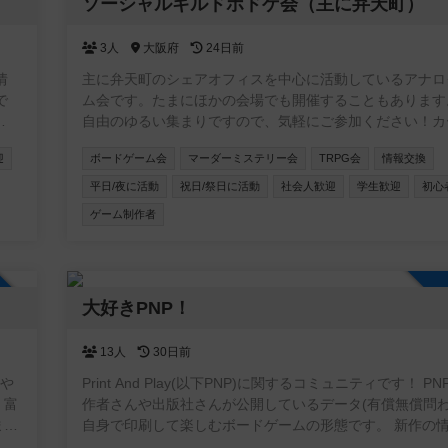
加自由
ソーシャルギルドボドゲ会（主に弁天町）
3人
大阪府
24日前
情
主に弁天町のシェアオフィスを中心に活動しているアナロ
で
ム会です。たまにほかの会場でも開催することもあります
自由のゆるい集まりですので、気軽にご参加ください！カ
ーム・ボードゲームのほか、希望者がいればTRPGやマダ
迎
ボードゲーム会
マーダーミステリー会
TRPG会
情報交換
開催しています。一緒に企画してくれる仲間も募集中です
gn=
平日/夜に活動
祝日/祭日に活動
社会人歓迎
学生歓迎
初心
ゲーム制作者
加自由
大好きPNP！
13人
30日前
会や
Print And Play(以下PNP)に関するコミュニティです！ P
。富
作者さんや出版社さんが公開しているデータ(有償無償問わ
ま
自身で印刷して楽しむボードゲームの形態です。 新作の
幅
換や翻訳の相談等の交流を目的としたコミュニティにした