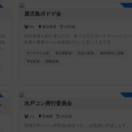
加自由
鹿児島ボドゲ会
9人
鹿児島県
14日前
の出
自分自身も初心者なので、色々な方とボードゲームしたい
運命
軽量〜重量ゲーム全般遊びたいと思ってます😊
つか
ボードゲーム会
初心者歓迎
社会人歓迎
祝日/祭日に活動
学生歓迎
情報交換
加自由
し
水戸コン実行委員会
7人
茨城県
16日前
茨城大学ゲーム研究会OB会です。 交流用に作成します。
2・