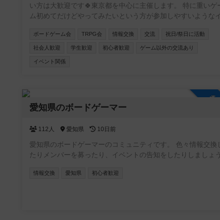
い方は大歓迎です🍀東京都を中心に主催します。 特に重いゲ
ム初めてだけどやってみたいという方が参加しやすいような
ントを目指しています。 ボドゲ界隈では新参者の主催者です
ボードゲーム会
TRPG会
情報交換
交流
祝日/祭日に活動
が、毎月新しいボドゲ開拓しているのでリクエストやおすす
受け付けます✨
社会人歓迎
学生歓迎
初心者歓迎
ゲーム以外の交流あり
イベント関係
参
愛知県のボードゲーマー
112人
愛知県
10日前
愛知県のボードゲーマーのコミュニティです。 色々情報交換
たりメンバーを募ったり、イベントの告知をしたりしましょ
情報交換
愛知県
初心者歓迎