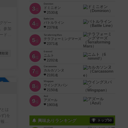
参加自由
Dominion
3
ドミニオン
位
2530名
Battle Line
グゲー
4
バトルライン
位
2378名
。参加
ードゲ
Terraforming Mars
5
テラフォーミングマーズ
ミスも
位
2371名
。
6 nimmt!
者歓迎
6
ニムト
位
2202名
Carcassonne
7
カルカソンヌ
位
2191名
参加自由
Wingspan
8
ウイングスパン
位
2150名
Azul
9
アズール
位
1903名
NPとは
ず)を
興味ありランキング
トップ50
情報交
いで