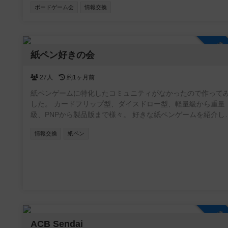
ボードゲーム会
情報交換
広い場がありますが、情報が点在していて見つけにくいこと
ります。 そこで、参加者同士が「こんな会があるよ」「今度
ベントやります」と気軽に投稿できる場として、このコミュ
ィを作りました。初心者歓迎の会、重ゲー中心、親子向け、
参
体験会など、ジャンルや規模は問いません。主催者・参加者
紙ペン好きの会
らでも自由に情報を共有できます。 また、みんなが安心して
用できるよう、宗教やマルチ商法など、ボードゲームと関係
27人
約1ヶ月前
い勧誘目的での利用はお控えいただけると助かります。 遊ぶ
紙ペンゲームに特化したコミュニティがなかったので作って
所を探している方、仲間を増やしたい方に、ゆるく活用して
した。 カードフリップ型、ダイスドロー型、軽量級から重量
だければうれしいです。
級、PNPから製品版まで様々。 好きな紙ペンゲームを紹介し
り知らないゲームの発見ができたらいいなと思います。 掲示板
情報交換
紙ペン
とか特に制限はないので自由に作成してください。 無言参加
OKです。お気軽にどうぞ。
参
ACB Sendai