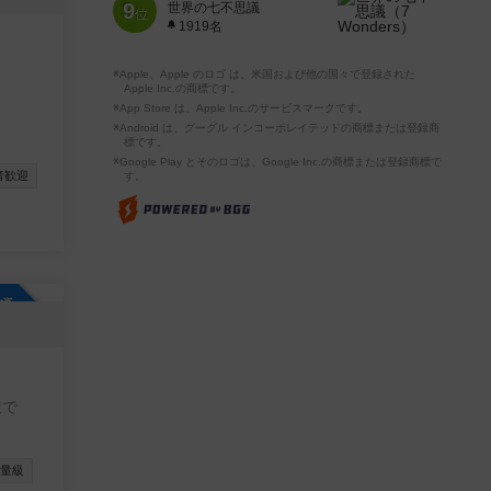
9
世界の七不思議
位
1919名
※Apple、Apple のロゴ は、米国および他の国々で登録された
Apple Inc.の商標です。
※App Store は、Apple Inc.のサービスマークです。
※Android は、グーグル インコーポレイテッドの商標または登録商
標です。
※Google Play とそのロゴは、Google Inc.の商標または登録商標で
者歓迎
す。
参加自由
迎で
量級