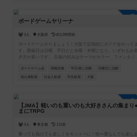
参
ボードゲームヤリーナ
3人
大阪府
約12時間前
ボードゲームやりましょう！大阪で定期的にボドゲ会やって
す。開催日は日曜、平日だと水曜・木曜になり、いずれもお
夕方が多いです。 主催の好みはテーマがホラー、ファンタジ
ー、SFもの。正体隠匿、推理、おバカ系の軽量〜中量級でメ
ボードゲーム会
情報交換
平日/昼に活動
日曜日に活動
ャー作品よりは同人ゲームやマイナーなのが好き。 ちなみに
ードゲームアリーナとは関係ありません😆
初心者歓迎
社会人歓迎
学生歓迎
大阪
参
【JMA】軽いのも重いのも大好きさんの集まり
まにTRPG
4人
東京都
1日前
勝っても負けても楽しくをモットーに！軽〜重なんでも楽し