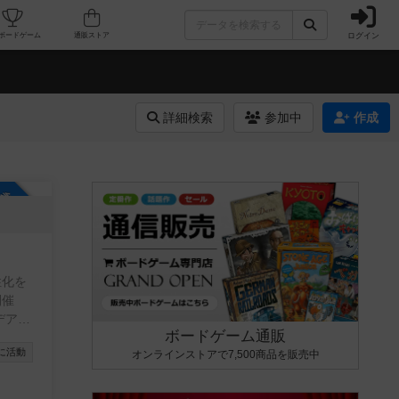
ログイン
カフェ/店舗
人気ボードゲーム
通販ストア
詳細検索
参加中
作成
参加自由
性化を
開催
デアが
ボードゲーム通販
 ・テ
に活動
オンラインストアで7,500商品を販売中
加くだ