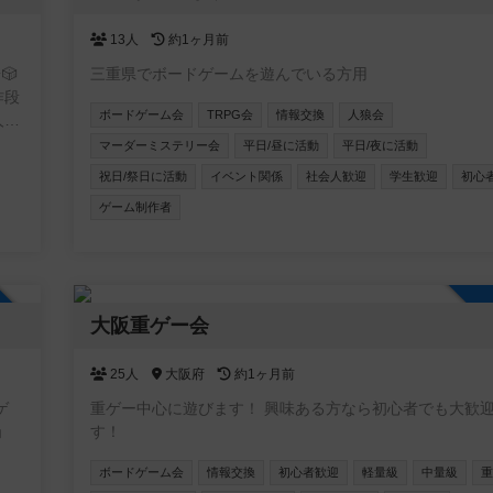
13人
約1ヶ月前
🎲
三重県でボードゲームを遊んでいる方用
作段
ボードゲーム会
TRPG会
情報交換
人狼会
人達
テ
マーダーミステリー会
平日/昼に活動
平日/夜に活動
祝日/祭日に活動
イベント関係
社会人歓迎
学生歓迎
初心
ゲーム制作者
加自由
大阪重ゲー会
25人
大阪府
約1ヶ月前
ゲ
重ゲー中心に遊びます！ 興味ある方なら初心者でも大歓
ョ
す！
ボードゲーム会
情報交換
初心者歓迎
軽量級
中量級
重