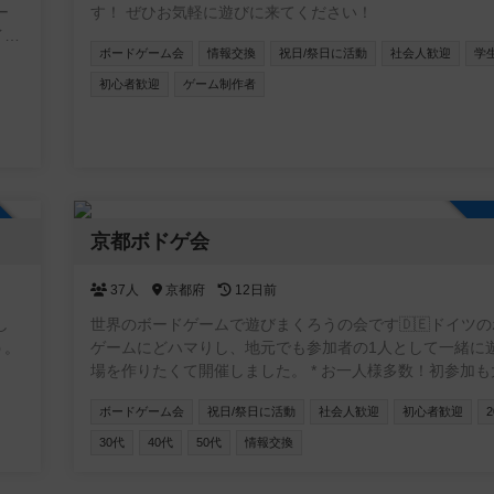
ー
す！ ぜひお気軽に遊びに来てください！
イベ
ボードゲーム会
情報交換
祝日/祭日に活動
社会人歓迎
学
めも
初心者歓迎
ゲーム制作者
加自由
京都ボドゲ会
37人
京都府
12日前
し
世界のボードゲームで遊びまくろうの会です🇩🇪ドイツ
う。
ゲームにどハマりし、地元でも参加者の1人として一緒に
場を作りたくて開催しました。 * お一人様多数！初参加も大歓迎
* 手ぶらOK！ボドゲ持ち込み大歓迎 * 入退室時間は自由 もちろ
ボードゲーム会
祝日/祭日に活動
社会人歓迎
初心者歓迎
ん、市外・府外の方も大歓迎です。 月1回程度、公共施設
プン会を開催しています。 お気軽にご参加お待ちしています🐈
30代
40代
50代
情報交換
※2025.12月より、オープン会を休止しております。ぼち
示板から再開していきますので、気長によろしくです〜🐈