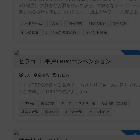
3分程度） 大好きなお酒を飲みながら、大好きなボードゲー
楽しめる場所を提供しております。 店主がWワークの都合上、営
業が不定休です。ですが、レンタルとしてスペースを貸し出
ボードゲーム会
人狼会
情報交換
社会人歓迎
学生歓迎
はできます。要するに、店主不在の時は、お酒や食事の提供
ードゲームのルール説明ができません。 少しずつお客様が集ま
初心者歓迎
ゲーム以外の交流あり
イベント関係
り始め、店内に3組4組入り相席で一緒のゲームを楽しんでも
る機会も増えました。 店内には約２００種類のボドゲ、いく
かの人狼系、クトゥルフ神話TRPGのルールブックがござい
参
す。 ボドゲ会、、人狼会、それぞれにお酒のありなし、平日、
ヒラコロ -平戸TRPGコンベンション-
土日祝のカテゴリに分けて参加を募っていきます。 これから
先、マダミス会、TRPGのでGM担当になっていけるようにし
3人
長崎県
17日前
いきます。一日店長権なんていうのもいいかもしれません。 い
ずれにせよ、皆さんの協力が必要です。コミュニティに参加
平戸でTRPGが遊べる場所です おひとりでも お友達とでも 
だき、開催の連絡ができる人数を増やさせてください。そし
んなで楽しくTRPGで遊びましょう
ご要望に応えられるような大会運営を致します。
TRPG会
情報交換
マーダーミステリー会
祝日/祭日に活動
社会人歓迎
学生歓迎
初心者歓迎
ゲーム制作者