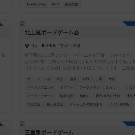
PrintAndPlay
PNP
情報交換
もあ
す！
イ
ニテ
新作
加自由
どち
北上尾ボードゲーム会
利
のな
14人
埼玉県
約1ヶ月前
場
みま
埼玉県の北上尾にてボードゲーム会を開催しております。 
いた
から2駅隣、池袋から40分ほど) 初めての方もボドゲ初心者の方
た
でもどなたでも楽しめる環境を用意しております。主催含
なが持ってきてくれるゲームは新旧含め100種類以上のゲ
ボードゲーム会
埼玉
協力
対戦
上尾
大宮
も
ご用意しております。 駐車場は200台ほどで無料です。 6年1月
10日現在/114回の開催をしており 平均30人ほどの方にご
イーオンズエンド
テラフォ
アークノヴァ
スカウト
ウボ
ただいております。 是非一緒に遊んでください！✨✨
パーティーゲーム
情報交換
初参加
祝日/祭日に活動
社会
学生歓迎
初心者歓迎
ゲーム以外の交流あり
イベント関係
加自由
三重県ボードゲーム