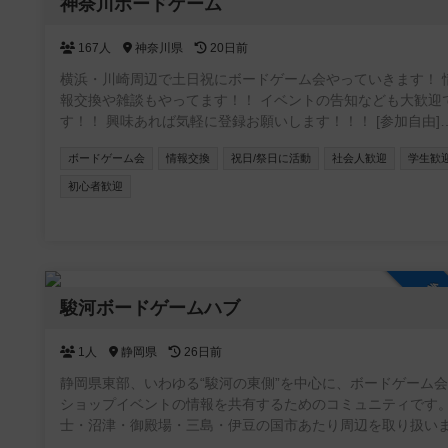
参
神奈川ボードゲーム
167人
神奈川県
20日前
横浜・川崎周辺で土日祝にボードゲーム会やっていきます！ 
報交換や雑談もやってます！！ イベントの告知なども大歓迎
す！！ 興味あれば気軽に登録お願いします！！！ [参加自由]
LINE オープンチャット (イベントの通知や雑談に使ってます)
ボードゲーム会
情報交換
祝日/祭日に活動
社会人歓迎
学生歓
https://line.me/ti/g2/5_rzkfTnDYAR87LOQV7Vcw?
utm_source=invitation&utm_medium=link_copy&utm_campai
初心者歓迎
default
参
駿河ボードゲームハブ
1人
静岡県
26日前
静岡県東部、いわゆる“駿河の東側”を中心に、ボードゲーム
ショップイベントの情報を共有するためのコミュニティです
士・沼津・御殿場・三島・伊豆の国市あたり周辺を取り扱い
す。 この地域には個人主催の小さな会から店舗イベントまで