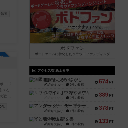
生歓迎
ボドファン
ボードゲームに特化したクラウドファンディング
参加自由
アクセス数 急上昇中
無限まちがいさがし
574
PT
のボード
紹介文あり
2件の投稿
遊べる
リワイルド：サウスアメリカ
389
PT
紹介文なし
2件の投稿
アンダー・ザ・テーブラー
378
20代
でオー
PT
紹介文あり
1件の投稿
宵と暁の呪文書
ぼち掲
133
PT
紹介文あり
8件の投稿