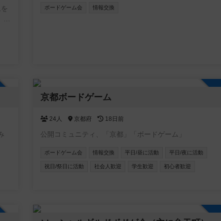
ムを
ボードゲーム会
情報交換
す事
、ボ
らえ
つ
ま
加自由
京都ボードゲーム
て
24人
京都府
18日前
いた
み
公開コミュニティ、「京都」「ボードゲーム」
て、
ボードゲーム会
情報交換
平日/昼に活動
平日/夜に活動
祝日/祭日に活動
社会人歓迎
学生歓迎
初心者歓迎