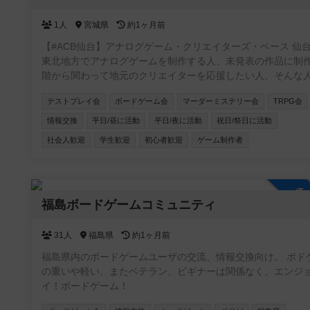
1人
宮城県
約1ヶ月前
【#ACB仙台】アナログゲーム・クリエイターズ・ベース 仙台
東北地方でアナログゲームを制作する人、未発表の作品に制
階から関わって地元のクリエイターを応援したい人、そんな
を集めて仙台を中心に活動するアナログゲーム制作コミュニ
テストプレイ会
ボードゲーム会
マーダーミステリー会
TRPG会
ィ!!
情報交換
平日/昼に活動
平日/夜に活動
祝日/祭日に活動
社会人歓迎
学生歓迎
初心者歓迎
ゲーム制作者
参
福島ボードゲームコミュニティ
31人
福島県
約1ヶ月前
福島県内のボードゲームユーザの交流、情報交換向け。 ボド
の重いや軽い、またベテラン、ビギナーは関係なく、エンジ
イ！ボードゲーム！