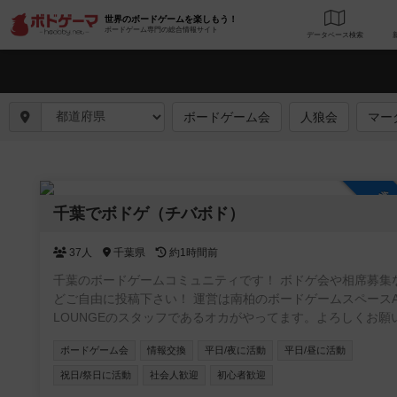
世界のボードゲームを楽しもう！
ボードゲーム専門の総合情報サイト
データベース
検
ボードゲーム会
人狼会
マー
参
千葉でボドゲ（チバボド）
37人
千葉県
約1時間前
千葉のボードゲームコミュニティです！ ボドゲ会や相席募集
どご自由に投稿下さい！ 運営は南柏のボードゲームスペースAQ
LOUNGEのスタッフであるオカがやってます。よろしくお願
ます！ #柏 ＃松戸 ＃船橋
ボードゲーム会
情報交換
平日/夜に活動
平日/昼に活動
祝日/祭日に活動
社会人歓迎
初心者歓迎