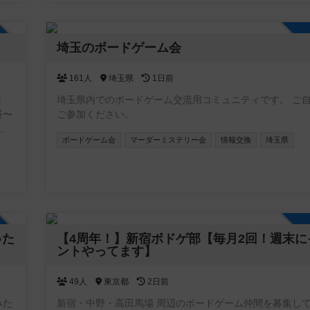
加自由
埼玉のボードゲーム会
161人
埼玉県
1日前
ま
埼玉県内でのボードゲーム交流用コミュニティです。 ご自由に
昼〜
ご参加ください。
ボードゲーム会
マーダーミステリー会
情報交換
埼玉県
ジ
ボ
加自由
●た
【4周年！】新宿ボドゲ部【毎月2回！週末に
ントやってます】
49人
東京都
2日前
みた
新宿・中野・高田馬場 周辺のボードゲーム仲間を募集し