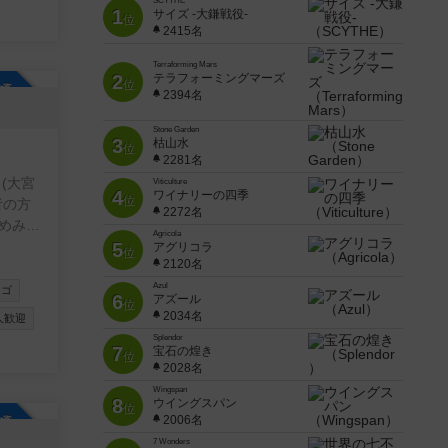
SCYTHE
1
サイズ -大鎌戦役-
位
2415名
Terraforming Mars
2
テラフォーミングマーズ
位
参加自由
2394名
Stone Garden
3
枯山水
位
2281名
(大宮
Viticulture
4
ワイナリーの四季
位
2272名
めみん
Agricola
ームを
5
アグリコラ
位
2120名
参加い
Azul
ンゴ
6
アズール
位
2034名
人歓迎
Splendor
7
宝石の煌き
位
2028名
Wingspan
8
ウイングスパン
位
参加自由
2006名
7 Wonders