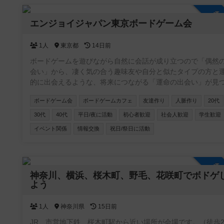
参
エンジョイジャパン東京ボードゲーム会
1人
東京都
14日前
ボードゲームを遊びながら自然に会話が成り立つので「偶然
会い」から、凄く気の合う趣味友や自分と似たタイプの方と
的に出会えるような、将来につながる「運命の出会い」が見
る事への願いも込めた交流イベントを企画しています✨ 公式ペー
ボードゲーム会
ボードゲームカフェ
友達作り
人脈作り
20代
ジ https://enjoyjp.jp/
30代
40代
平日/夜に活動
初心者歓迎
社会人歓迎
学生歓迎
イベント関係
情報交換
祝日/祭日に活動
参
神奈川、横浜、桜木町、野毛、花咲町でボドゲ
よう
1人
神奈川県
15日前
JR、市営地下鉄、桜木町駅から近い場所が会場です。（徒歩