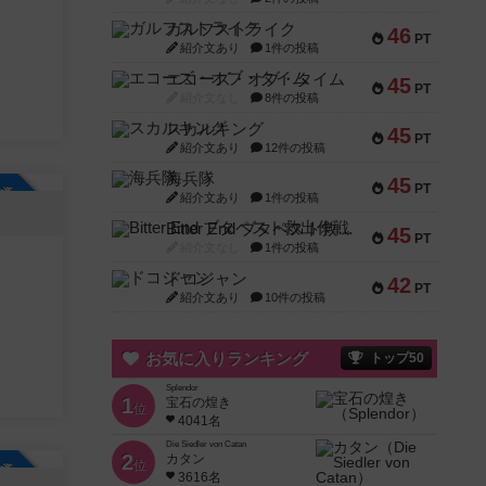
ガルフストライク
46
PT
紹介文あり
1件の投稿
エコーズ・オブ・タイム
45
PT
紹介文なし
8件の投稿
スカルキング
45
PT
紹介文あり
12件の投稿
海兵隊
45
PT
参加自由
紹介文あり
1件の投稿
Bitter End ブタペスト救出作戦
45
PT
紹介文なし
1件の投稿
ドコジャン
42
PT
紹介文あり
10件の投稿
お気に入りランキング
トップ50
Splendor
1
宝石の煌き
位
4041名
Die Siedler von Catan
2
カタン
位
3616名