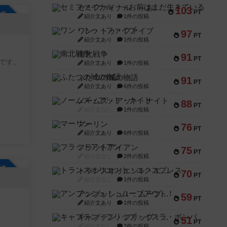
セミファイナル ～お前はまだ生きている～
103
PT
参加自由
紹介文あり
1件の投稿
ワン・トゥ・ファイブ
97
PT
紹介文あり
1件の投稿
南北戦争
91
PT
です。
紹介文あり
1件の投稿
ふたつの城の物語
91
PT
紹介文あり
6件の投稿
ノームズ・アット・ナイト
88
PT
紹介文なし
1件の投稿
マーリン
76
PT
紹介文あり
6件の投稿
フラットアイアン
75
PT
紹介文なし
2件の投稿
参加自由
トランスオリエント・エクスプレス
70
PT
紹介文なし
1件の投稿
アンブッシュ！：ムーブアウト！
59
PT
紹介文あり
1件の投稿
キャプテン・フリップ：イスラ・ボンバ
51
PT
紹介文なし
2件の投稿