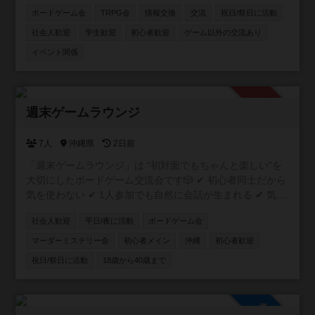
やすいようなイベントを目指しています。 ボドゲ界隈では
ボードゲーム会
TRPG会
情報交換
交流
祝日/祭日に活動
新参者の主催者ですが、毎月新しいボドゲ開拓しているの
でリクエストやおすすめも受け付けます✨
社会人歓迎
学生歓迎
初心者歓迎
ゲーム以外の交流あり
イベント関係
承認制
週末ゲームラウンジ
7人
沖縄県
2日前
「週末ゲームラウンジ」は “初対面でもちゃんと楽しい”を
大切にしたボードゲーム交流会です🎲 ✔ 初心者同士だから
気を使わない ✔ 1人参加でも自然に会話が生まれる ✔ 気づ
いたら普通に笑ってる そんな「ちょうどいい距離感」の空
社会人歓迎
平日/夜に活動
ボードゲーム会
間を作っています。 20〜30代中心で、特に“新しい友達が
ほしい社会人”にぴったり。 「ボドゲやったことないけど大
マーダーミステリー会
初心者メイン
沖縄
初心者歓迎
丈夫？」 → むしろそういう人のための会です👌 週末の
祝日/祭日に活動
18歳から40歳まで
夜、ちょっとだけ外に出てみませんか？ ⚠️ 注意事項 ボド
ゲーマコミュニティ登録には、個別のDM送信機能がありま
せん！ 主催者へのご連絡・お問い合わせは、コミュニティ
内の掲示板もしくは公式LINEからお願いいたします😸