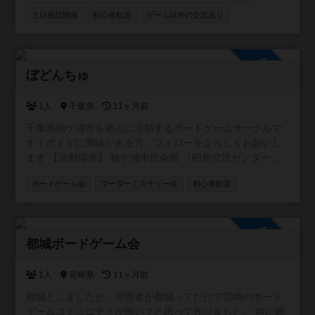
ゲーム多し ファシリテーター在中 ギターセッションタイム
土日祝日開催
初心者歓迎
ゲーム以外の交流あり
もあり
参加自由
ぼどんちゅ
1人
千葉県
11ヶ月前
千葉県袖ケ浦市を拠点に活動するボードゲームサークルで
す！ボドゲに興味がある方、フォローをよろしくお願いし
ます 【活動場所】 袖ケ浦市民会館 （昭和交流センター）
【活動日】土日(不定期) ※公式 LINEでアナウンス 【活動内
ボードゲーム会
マーダーミステリー会
初心者歓迎
容】 ゲームの試遊、ルールの説明、ゲスト同士またはスタ
ッフとの対戦など
参加自由
都城ボードゲーム会
1人
宮崎県
11ヶ月前
都城としましたが、管理者が都城ってだけで宮崎のボード
ゲームコミュニティが無い？と思って作りました。 特に縛