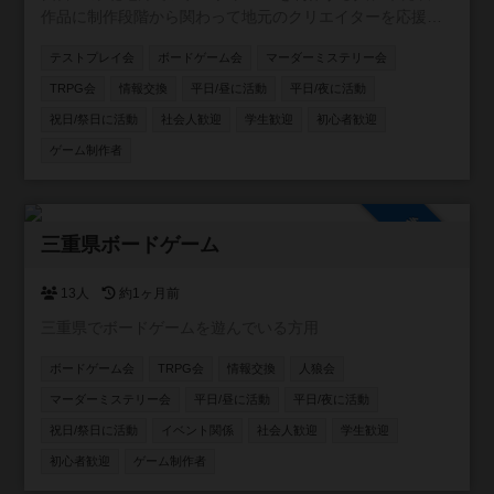
作品に制作段階から関わって地元のクリエイターを応援し
たい人、そんな人達を集めて仙台を中心に活動するアナロ
テストプレイ会
ボードゲーム会
マーダーミステリー会
グゲーム制作コミュニティ!!
TRPG会
情報交換
平日/昼に活動
平日/夜に活動
祝日/祭日に活動
社会人歓迎
学生歓迎
初心者歓迎
ゲーム制作者
参加自由
三重県ボードゲーム
13人
約1ヶ月前
三重県でボードゲームを遊んでいる方用
ボードゲーム会
TRPG会
情報交換
人狼会
マーダーミステリー会
平日/昼に活動
平日/夜に活動
祝日/祭日に活動
イベント関係
社会人歓迎
学生歓迎
初心者歓迎
ゲーム制作者