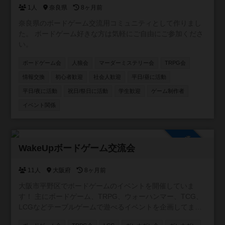
1人
奈良県
8ヶ月前
奈良県のボードゲーム交流用コミュニティとして作りまし
た。 ボードゲーム好きな方は気軽にご自由にご参加くださ
い。
ボードゲーム会
人狼会
マーダーミステリー会
TRPG会
情報交換
初心者歓迎
社会人歓迎
平日/昼に活動
平日/夜に活動
祝日/祭日に活動
学生歓迎
ゲーム制作者
イベント関係
参加自由
WakeUpボードゲーム交流会
11人
大阪府
8ヶ月前
大阪市平野区でボードゲームのイベントを開催していま
す！ 主にボードゲーム、TRPG、ウォーハンマー、TCG、
LCGなどテーブルゲームで遊べるイベントを企画してま
す。 まだまだゲームの知識は浅いですが、皆さんと遊びな