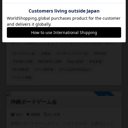
ける方を募集しています！ ご不明な点等ございましたらお
参加自由
問い合わせください。 検索からでもお気軽にご連絡お待ち
新宿ポーカーサークル
しております！
1人
東京都
4ヶ月前
こんにちは！ 新宿エリアで活動しているポーカーサークル
です🃏 20〜40代中心に、気軽にポーカーを楽しめる交流の
場として活動しています！ ⸻ 🎯サークルの特徴 • 初心
者・未経験者も大歓迎！ 初心者講習付で、ルール説明か
ボードゲーム会
人狼会
マーダーミステリー会
TRPG会
らテーブルマナーまで丁寧にサポートします✨ アプリで
しかやったことない方も多く来られます • 成績を自社開発
平日/夜に活動
祝日/祭日に活動
社会人歓迎
学生歓迎
したアプリで管理📊 自分の上達が実感できます！ • 復活
初心者歓迎
ゲーム制作者
ゲーム以外の交流あり
無料で安心♻️ 追加料金なく初心者の方も最後まで楽しめ
イベント関係
ます！ • フレンドリーな雰囲気で、友達作りにも最適🎉
本サークルメンバーで海外に行ったり、キャンプに行った
りもします⛺
参加自由
沖縄ボードゲーム会
18人
沖縄県
4ヶ月前
那覇のボードゲームカフェ「ごろうちゃや」を拠点とした