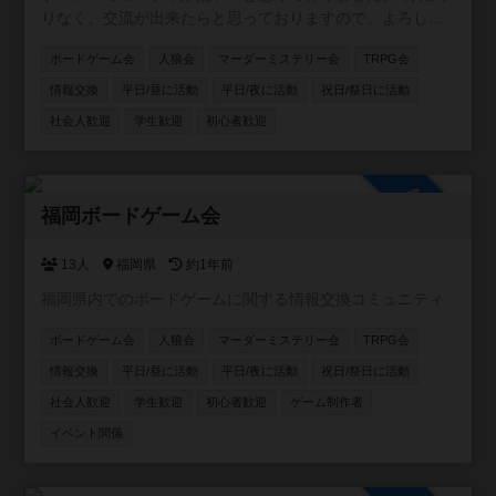
りなく、交流が出来たらと思っておりますので、よろしく
お願いします〜！
ボードゲーム会
人狼会
マーダーミステリー会
TRPG会
情報交換
平日/昼に活動
平日/夜に活動
祝日/祭日に活動
社会人歓迎
学生歓迎
初心者歓迎
参加自由
福岡ボードゲーム会
13人
福岡県
約1年前
福岡県内でのボードゲームに関する情報交換コミュニティ
ボードゲーム会
人狼会
マーダーミステリー会
TRPG会
情報交換
平日/昼に活動
平日/夜に活動
祝日/祭日に活動
社会人歓迎
学生歓迎
初心者歓迎
ゲーム制作者
イベント関係