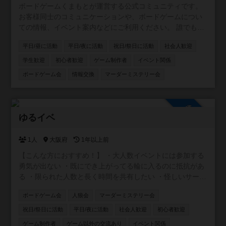
ボードゲームくまもとが運営する公式コミュニティです。
お客様同士のコミュニケーションや、ボードゲームについ
ての情報、イベント案内などにご利用ください。 誰でも自
由に参加できる設定ですので、どなたでもお気軽にどう
平日/昼に活動
平日/夜に活動
祝日/祭日に活動
社会人歓迎
ぞ！
学生歓迎
初心者歓迎
ゲーム制作者
イベント関係
ボードゲーム会
情報交換
マーダーミステリー会
参加自由
ゆるイベ
1人
大阪府
1年以上前
【こんな方におすすめ！】 ・大人数イベントには参加する
勇気が出ない ・既にでき上がってる輪に入るのに抵抗があ
る ・限られた人数と長く時間を共有したい ・怪しいサーク
ルが多くて入るのが怖い。 ・友達が欲しい！ ・イベントに
ボードゲーム会
人狼会
マーダーミステリー会
参加するだけじゃなくて、自分で企画もしてみたい！
等々。 不安要素は払拭できるし、求めているものも全部で
祝日/祭日に活動
平日/夜に活動
社会人歓迎
初心者歓迎
きちゃいます♩⭐️ 【ゆるイベ嫌いなこと🙅‍♂️】 安心安全に運
ゲーム制作者
ゲーム以外の交流あり
イベント関係