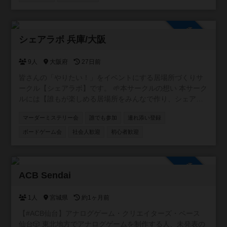
参加自由
シェアラボ 兵庫/大阪
9人
大阪府
27日前
皆さんの「やりたい！」をイベントにする居場所づくりサ
ークル【シェアラボ】です。 🌱本サークルの想い 本サーク
ルには【誰もが楽しめる居場所をみんなで作り、シェアす
る】という想いが込められています。 🌱サークルの雰囲気
マーダーミステリー会
誰でも参加
連れ添い登録
みなさんが楽しい雰囲気づくりをしてくれるおかげで、毎
回和気あいあいとしたイベントになってます！ 20代、30
ボードゲーム会
社会人歓迎
初心者歓迎
代、子供連れ、外国の方など様々な方に来ていただいてま
す⭐️ もっともっと色々な方に来てほしいです！
参加自由
ACB Sendai
1人
宮城県
約1ヶ月前
【#ACB仙台】アナログゲーム・クリエイターズ・ベース
仙台🎲 東北地方でアナログゲームを制作する人、未発表の