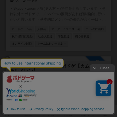
7人
2年弱前
・Skype・zoom人狼(９人村～)開催を企画しています ・そ
れ以外のボドゲで、メンバーの推薦があれば積極的に行い
たいと思います ・基本的にメンバーの都合が合う平日・祝
日夜に開催します ・私自身が初心者のため、コミュニティ
ボードゲーム会
人狼会
マーダーミステリー会
平日/夜に活動
内ルールはメンバー同士で都度決めていきたいと思います
祝日/祭日に活動
社会人歓迎
学生歓迎
初心者歓迎
オンライン対戦
ゲーム以外の交流あり
参加自由
初心者大歓迎！わいわいボドゲ【カムバック
チルドレン】
3人
東京都
2年弱前
【累計参加者5000人以上！毎月300人が参加！】 かつて子
どもだった全ての大人の為の社会人サークル カムバックチ
ルドレン、略して【カムチル】です！ ■サークル目的 ・童
心に返りたい ・新しい事に挑戦したい ・遊びを通じて友達
ボードゲーム会
マーダーミステリー会
人狼会
正体隠匿
を作りたい ・とにかく体を動かしたい ・仕事と無関係の人