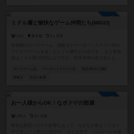
クルとなります☺️ 宜しくお願いします🙇‍♂️ 【イベント実績】
ボドゲ会🎲 マダミス会🕵️‍♂️ 飲み会🍷 スプラ会🔫 マリカ会🚗
軽井沢旅行☃️ 脱出ゲーム😎 ホームパーティー🏠 スポッチ
参加自由
ャ🎳 など 【禁止事項】 ネットワークビジネス勧誘🆖 宗教
ミドル層と愉快なゲーム仲間たち(MIGO)
勧誘🆖 ビジネス勧誘🆖 連絡先の強要行為🆖
23人
東京都
3ヶ月前
首都圏のボードゲーム、謎解きやマーダーミステリー等の
アナログゲームを楽しむミドル層中心の会です。 主な参加
者はミドル層(30代以上)ですが、30才未満の友人知人も同
伴したいという方や、ミドル層とでも問題なく楽しめると
ボードゲーム会
マーダーミステリー会
祝日/祭日に活動
いう方の要望により作成しました。 主に大人数ゲームやテ
ーマ(隠匿、クトゥルフ等)会のように会場や人数に制限があ
謎解き
社会人歓迎
るイベントを企画しています。 マダミスは厳密な人数調整
が必要なため、当サイトで告知はしますが、応募はボドゲ
ゴーか、ボードゲームベアに限定しています。 ミドル層
参加自由
(30-50代)限定のオープン会については、別コミュニティの
お一人様からOK！なボドゲの部屋
「東京ミドル層会」をご利用ください。 ※参加資格 ・満18
才以上 ・未成年(18才未満)は保護者(証明書を提示して貰う
155人
3ヶ月前
場合があります。)の同伴必須 ※注意事項 ・普段は家庭も仕
最近は新型コロナの影響もあって、なかなか集まってボド
事もある良識ある大人が純粋にゲームを楽しむ会です。出
ゲで遊ぶのも難しい世の中。 そんな中で，ソロルールを備
会いやビジネス目的の勧誘行為、相手の連絡先を聞く行為