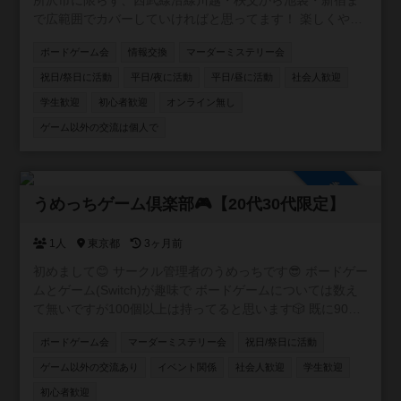
所沢市に限らず、西武線沿線川越・秩父から池袋・新宿ま
で広範囲でカバーしていければと思ってます！ 楽しくやり
たい方、ボードゲーム友達増やしたい方、ボードゲームの
ボードゲーム会
情報交換
マーダーミステリー会
話をたくさんしたい方、是非お入りください！ 逆にご飯と
か飲みとかそういうことはするつもりありません。 仲良く
祝日/祭日に活動
平日/夜に活動
平日/昼に活動
社会人歓迎
なったなら是非どうぞ！というスタンスです。
学生歓迎
初心者歓迎
オンライン無し
ゲーム以外の交流は個人で
参加自由
うめっちゲーム倶楽部🎮【20代30代限定】
1人
東京都
3ヶ月前
初めまして😊 サークル管理者のうめっちです😎 ボードゲー
ムとゲーム(Switch)が趣味で ボードゲームについては数え
て無いですが100個以上は持ってると思います🎲 既に90名
ほど在籍しているコミュニティですが もう少し新しい方を
ボードゲーム会
マーダーミステリー会
祝日/祭日に活動
向かい入れたくてこちらでも サークルを作らせて頂きまし
た✨ 皆さんお喋り好きな方が多いので黙々とゲームをやり
ゲーム以外の交流あり
イベント関係
社会人歓迎
学生歓迎
たい方よりワイワイ会話しながら楽しみたい方向けのサー
初心者歓迎