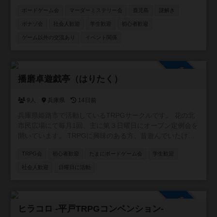
ボードゲーム会
マーダーミステリー会
鹿児島
謎解き
ボナゾ会
社会人歓迎
学生歓迎
初心者歓迎
ゲーム以外の交流あり
イベント関係
参加自由
播磨卓遊戯亭（はりたく）
9人
兵庫県
14日前
兵庫県姫路市で活動しているTRPGサークルです。 花の北
市民広場にて毎月1回、主に第３日曜日にオープン定例会を
開いています。 TRPGに興味のある方、昔遊んでいたけど
また遊びたくなった方、よろしければどうぞお気軽にご参
TRPG会
初心者歓迎
たまにボードゲーム会
学生歓迎
加ください。 利用させていただいてます花の北市民広場で
は、室内での飲食が制限されております。 以下の点をご留
社会人歓迎
日曜日に活動
意ください。 ・飲み物はフタのできる容器でのみOKです。
・食事は休憩スペース、または屋外広場でのみ可能となっ
ています。 外食できる店舗は徒歩圏内に幾つかあります
参加自由
が、コンビニまでは600mほどの距離があります。 参加人
ヒラコロ -平戸TRPGコンベンション-