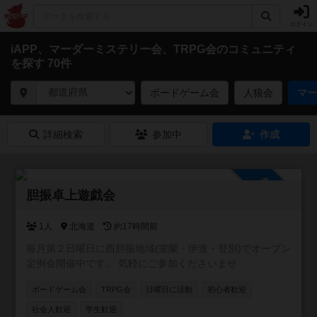
ログイン
iAPP、マーダーミステリー会、TRPG会のコミュニティ
を探す 70件
ボードゲーム会
人狼会
マー
詳細検索
参加中
作成
参加自由
胆振卓上遊戯会
1人
北海道
約17時間前
毎月第２日曜日に西胆振地域(室蘭・伊達・登別)でオープン
定例会開催中です。 気軽にご参加くださいませ
ボードゲーム会
TRPG会
日曜日に活動
初心者歓迎
社会人歓迎
学生歓迎