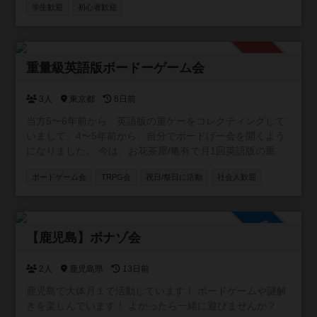
コミュニティに参加して空気感確かめたい、みたいなこと
学生歓迎
初心者歓迎
は出来ませんのでご了承願います。
承認制
重量級英語版ボードーゲーム会
3人
東京都
6日前
当方5〜6年前から、英語版の重ゲーをコレクティングして
いまして、4〜5年前から、自分でボードげー会を開くよう
になりました。 今は、お花茶屋/亀有で月1回英語版の重ゲ
ーで遊ぶ小さいイベントをやっていまして、 1〜２ヶ月に
ボードゲーム会
TRPG会
祝日/祭日に活動
社会人歓迎
一回のペースで3〜４人集まって、遊んでいます。 ボード
ゲーは持ち込みOKですし、当方が持っているやつで遊んで
もOKです。
参加自由
【鹿児島】ボナゾ会
2人
鹿児島県
13日前
鹿児島で大体月１で活動しています！ ボードゲームや謎解
きを楽しんでいます！ よかったら一緒に遊びませんか？