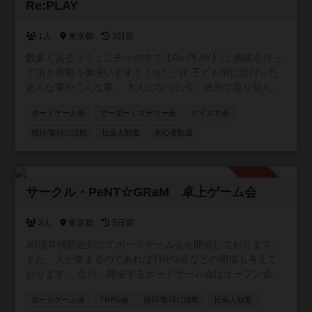
参加自由
Re:PLAY
1人
東京都
3日前
数多くあるコミュニティの中で【Re:PLAY】に 興味を持っ
て頂き有難う御座います！！٩(^‿^)۶ 子ども頃に流行った
あんな事やこんな事。 大人になった今、改めて取り組んで
みたら 絶対に面白くない？もう一度あの頃に戻って。 がコ
ボードゲーム会
マーダーミステリー会
クイズ大会
ンセプトのコミュニティです！！ 主に懐かしい遊びや、 流
行ってはいたけど結局やれずじまいだったこと、 あの当時
祝日/祭日に活動
社会人歓迎
初心者歓迎
TVで観ていた世界など(o^^o) ボードゲームやスポーツ大会
を中心に、 格付けチェックやミニ運動会、 カラオケ大会や
逃走中、クイズ大会、 缶蹴りに紙飛行機飛ばしなどな
承認制
ど！！ ありとあらゆるコンテンツを シーズンと会場によっ
サークル・PeNT☆GRaM 卓上ゲーム会
て行っていきます！ イベント初心者大歓迎！ 気軽に参加し
て 横の繋がりを作って貰えたら（＾Ｏ＾☆♪ 基本的に利益
3人
東京都
5日前
を出そうとは思っておらず、 会場費や経費などのペイが出
JR浅草橋駅近郊にてボードゲーム会を開催しております。
来れば 残りは次のイベントの新しいボドゲを購入したり 何
また、人が集まるのであればTRPG会などの開催も考えて
かのイベントの道具を買ったりと 常に参加した皆さんが楽
おります。 なお、開催するボードゲーム会はオープン会と
しく、過ごせる 環境を作って行きたいと思っております！
していますが、コミュニティへの参加条件は「当サークル
ボードゲーム会
TRPG会
祝日/祭日に活動
社会人歓迎
のボドゲ会に参加したことがあること」となります。先に