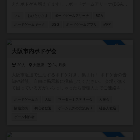
えたボドゲも増えてますし，ボードゲームアリーナ(BGA)
は一切禁止です。 ・連絡のないキャンセル(No Show)は即
やアプリも我々の心強い味方！ 更には海外のボードゲーム
時退会とし、以後主催者主催のイベントに参加を禁止しま
ソロ
おひとりさま
ボードゲームアリーナ
BGA
サイトであるboard game geek(BGG)には2人からのゲーム
す
を1人で遊べるよう，自作ルールを公開している方まで居ま
ボードゲームギーク
BGG
ボードゲームアプリ
iAPP
す。 お互いにお一人様からでも楽しめる良いゲーム情報が
あれば持ち寄って楽しみませんか。 ゆっくり焦らずいきま
しょう^ ^
参加自由
大阪市内ボドゲ会
20人
大阪府
3ヶ月前
大阪市近辺で生活するボドゲ好き、集まれ！ ボドゲ会の告
知や雑談、自由に掲示板に投稿してください。 会場が無く
て困っている方がいらっしゃったら管理人までご連絡を！
ご相談乗ります！
ボードゲーム会
大阪
マーダーミステリー会
人狼会
情報交換
初心者歓迎
ゲーム以外の交流あり
社会人歓迎
ゲーム制作者