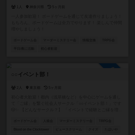
1人
神奈川県
5ヶ月前
一人参加歓迎！ ボードゲームを通じて友達作りましょう！
もちろん、ボードゲームは全力でやります！ 楽しんで仲間
増やしましょう！
ボードゲーム会
マーダーミステリー会
情報交換
TRPG会
平日/夜に活動
初心者歓迎
参加自由
○○イベント部！
2人
東京都
5ヶ月前
初心者大歓迎！都内（浅草橋など）を中心にゲームを通し
て「ご縁」を繋ぐ社会人サークル「○○イベント部！」です
🎲✨ 【どんなサークル？】 「イベントで経験とご縁を増や
したい！」をモットーに、ボードゲームをはじめ様々なコ
ボードゲーム会
人狼会
マーダーミステリー会
TRPG会
ンテンツを通じた友達作りができる温かい環境を提供して
います。 【主な活動内容】 🎲四ツ谷、板橋、押上、表参
Blood on the Clocktower
ビュースクリーム
クイズ
たほいや