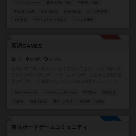
道、池袋、浅草橋など様々ば場所で様々な主催がボードゲ
ウミガメのスープ
祝日/祭日に活動
平日/夜に活動
ーム会を開催しています！ 🐺定番の人狼ゲームがメインの
平日/昼に活動
社会人歓迎
初心者歓迎
ゲーム制作者
会も！ 🔍マーダーミステリーや謎解き、推理ゲーム、
TRPGの会も開催中！ 🐺 次世代推理ゲーム「Blood on the
女性限定
ゲーム以外の交流あり
イベント関係
clocktower」海外で大人気の、途中脱落がない人狼風ゲー
ムもオンライン・オフラインで開催！ 【こんな方にオスス
メ！】 ・ボドゲを始めたい初心者さん🔰 ・勝ち負けよりワ
承認制
イワイ楽しむのが好きな方😆 ・ゲームを通して気の合う仲
新潟GAMES
間を作りたい方🤝 お一人での参加がほとんどですので、初
参加の方もご安心ください！一緒に豊かなボードゲームラ
1人
新潟県
5ヶ月前
イフを楽しみましょう！
新潟に来て遊ぶ相手がいなくて困ってます。JR新潟駅万代
口から10分の所にボードゲームやTVゲーム出来る環境5部
屋(大部屋1、小部屋4)合計7卓と約500種類のボードゲーム
を用意したので一緒に遊んでくれる方募集中です。 ゲーム
ボードゲーム会
マーダーミステリー会
TRPG会
情報交換
は500種類くらいあります。 土曜日AM9時〜17時で活動し
ます。 参加費無料です。 【規約】 ①室内は禁煙です。 ②
人狼会
社会人歓迎
重ゲーが好き
祝日/祭日に活動
ゴミはお持ち帰りください。 ③借りたゲームは大切に扱っ
て下さい。 ④写真は確認して撮影して下さい。
参加自由
奈良ボードゲームコミュニティ