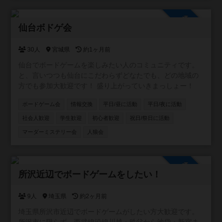
参加自由
仙台ボドゲ会
30人
宮城県
約1ヶ月前
仙台でボードゲームを楽しみたい人のコミュニティです。
と、言いつつも仙台にこだわらずどなたでも、どの地域の
方でも参加大歓迎です！ 盛り上がっていきまっしょー！
ボードゲーム会
情報交換
平日/昼に活動
平日/夜に活動
社会人歓迎
学生歓迎
初心者歓迎
祝日/祭日に活動
マーダーミステリー会
人狼会
参加自由
所沢近辺でボードゲームをしたい！
9人
埼玉県
約2ヶ月前
埼玉県所沢市近辺でボードゲームがしたい方大歓迎です。