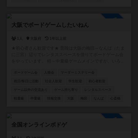
営するため、ナンパ、ネットワークビジネス、宗教の勧誘
目的での入会は禁止しています。迷惑になる行為は絶対に
やめてください。皆様に注意喚起をしていますので発見し
参加自由
た場合は、即刻退会をしていただきます。 【活動内容】 ・
大阪でボードゲームしたいねん
面白そうなことなんでも （イケナイことはしないよ😊）
【活動の場所】 ・大阪市内メイン 【活動の日程】 ・土日
1人
大阪府
1年以上前
祝日 ・平日夜 【参加費】 ・実費＋参加費500円 【注意事
項】 ・ネットワークビジネスや、宗教の勧誘は一歳禁止
★初心者さん歓迎です★ 普段は大阪の梅田～なんば（たま
（見つけた場合は退会していただきます） ・他人の迷惑に
に三宮）辺りでレンタススペースを借りてボードゲーム会
なる行為禁止 ・ナンパ目的での入会禁止
をやっています。 軽～中量級ゲームメインですが、いろん
な人といろんなゲームをしたいと思っています。 初めての
ボードゲーム会
人狼会
マーダーミステリー会
人も経験者の方もよろしくお願いします。
祝日/祭日に活動
社会人歓迎
学生歓迎
初心者歓迎
ゲーム以外の交流あり
ゲーム持ち寄り
レンタルスペース
軽量級
中量級
情報交換
大阪
梅田
なんば
心斎橋
参加自由
全国オンラインボドゲ