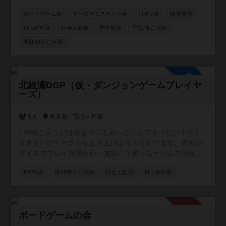
日夜。土日祝日も集まっていることがあります。 よろしく
ボードゲーム会
マーダーミステリー会
TRPG会
情報交換
お願いします。
初心者歓迎
社会人歓迎
学生歓迎
平日/夜に活動
祝日/祭日に活動
参加自由
北綾瀬DGP（仮・ダンジョンゲームプレイヤ
ーズ）
1人
東京都
5ヶ月前
TRPGと言うにはあまりにもあっさりしてる《だいす☆く
えすと》のサークルを立ち上げようと考えてます。専用の
ダイスでプレイ時間５秒～無限に？遊べるゲームで仲良く
お茶飲みながらダンジョン探索してくれるPTメンバーを募
TRPG会
祝日/祭日に活動
社会人歓迎
初心者歓迎
集してます。ルールが簡単すぎるので初心者でもOKです。
ある程度人数が集まり次第、ゲーム交流会を開こうかと思
います。
承認制
ボードゲームの会