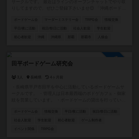
サークルです。 最近はラインのオープンチャットでやり取
りしてますので、ぜひご登録下さいませ😊 「沖縄ボードゲ
ームサークル in【ごろうちゃや】」 https://x.gd/l6XIi ・ボ
ボードゲーム会
マーダーミステリー会
TRPG会
情報交換
ードゲームに興味を持ち始めた方 ・重ゲーが大好きな方 ・
大人数で遊べる環境ではない方 ・いろいろなゲームを遊び
平日/夜に活動
祝日/祭日に活動
社会人歓迎
学生歓迎
たい方 ・平日夜に時間をとれる方 。。。とにかくどんな方
初心者歓迎
沖縄
沖縄県
那覇
那覇市
人狼会
でも参加していただけたら嬉しいです。 もちろん観光で沖
縄に来られる方の参戦も大歓迎！ 日程合わせますので、ぜ
ひ遊んでください＾＾
参加自由
田平ボードゲーム研究会
3人
長崎県
4ヶ月前
・長崎県平戸市田平を中心に活動しているボードゲームサ
ークルです。 ・管理人は日本最西端のボドゲカフェ・御家
紋を営業しています。 ・ボードゲームの貸出を行っている
平戸図書館と共催でボードゲーム会の企画 ・毎月第一水曜
ボードゲーム会
情報交換
平日/夜に活動
祝日/祭日に活動
夜@ライダーズカフェGGさん でボドゲ会の開催 ・
instagramアカウントはこちら↓
社会人歓迎
学生歓迎
初心者歓迎
ゲーム制作者
https://www.instagram.com/tabira_bg_lab/
イベント関係
TRPG会