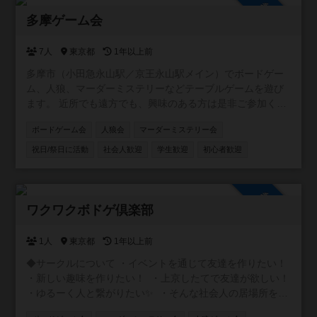
参加自由
多摩ゲーム会
7人
東京都
1年以上前
多摩市（小田急永山駅／京王永山駅メイン）でボードゲー
ム、人狼、マーダーミステリーなどテーブルゲームを遊び
ます。 近所でも遠方でも、興味のある方は是非ご参加くだ
さい！ ※作りたてでメンバー集めの段階です。人数が集ま
ボードゲーム会
人狼会
マーダーミステリー会
りましたら具体的に会を計画したいと思います。 （例） ・
なんでも交流会 ・中重量級ゲーム会 ・マーダーミステリー
祝日/祭日に活動
社会人歓迎
学生歓迎
初心者歓迎
会 ・子連れ会
参加自由
ワクワクボドゲ倶楽部
1人
東京都
1年以上前
◆サークルについて ・イベントを通じて友達を作りたい！
・新しい趣味を作りたい！ ・上京したてで友達が欲しい！
・ゆるーく人と繋がりたい✨ ・そんな社会人の居場所を作
るサークルです！ ◆ボドゲ会 初心者に特化したボドゲ会を