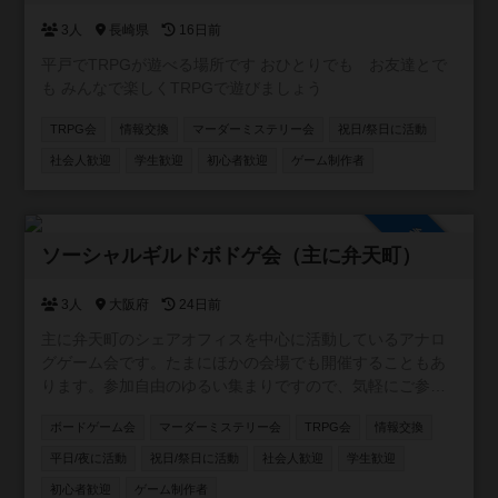
数次第では開催中止になる場合がありますので、参加希望
の方は一言伝えていただけると確実です。
3人
長崎県
16日前
平戸でTRPGが遊べる場所です おひとりでも お友達とで
も みんなで楽しくTRPGで遊びましょう
TRPG会
情報交換
マーダーミステリー会
祝日/祭日に活動
社会人歓迎
学生歓迎
初心者歓迎
ゲーム制作者
参加自由
ソーシャルギルドボドゲ会（主に弁天町）
3人
大阪府
24日前
主に弁天町のシェアオフィスを中心に活動しているアナロ
グゲーム会です。たまにほかの会場でも開催することもあ
ります。参加自由のゆるい集まりですので、気軽にご参加
ください！カードゲーム・ボードゲームのほか、希望者が
ボードゲーム会
マーダーミステリー会
TRPG会
情報交換
いればTRPGやマダミスも開催しています。一緒に企画し
てくれる仲間も募集中です。
平日/夜に活動
祝日/祭日に活動
社会人歓迎
学生歓迎
初心者歓迎
ゲーム制作者