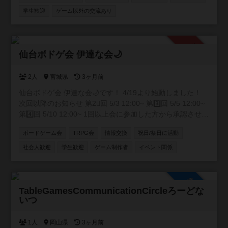
ってます。 興味がありましたら、是非参加して下さい😊自
学生歓迎
ゲーム以外の交流あり
由にゲーム活動や宣伝して貰えると嬉しいです✨宜しくお
願い致します🍀 https://discord.gg/APGwswGakn
承認制
仙台ボドゲ会 伊達な会🌙
2人
宮城県
3ヶ月前
仙台ボドゲ会 伊達な会🌙です！ 4/19より始動しました！
次回以降のお知らせ 第2⃣回 5/3 12:00~ 第3️⃣回 5/5 12:00~
第4️⃣回 5/10 12:00~ 1回以上会に参加した方から承認させて
いただきます！
ボードゲーム会
TRPG会
情報交換
祝日/祭日に活動
社会人歓迎
学生歓迎
ゲーム制作者
イベント関係
参加自由
TableGamesCommunicationCircleろーどな
いつ
1人
岡山県
3ヶ月前