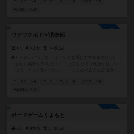
ポードゲーム会
マーダーミステリー会
人狼ゲーム会
土日を中心に開催してます😃 ルール説明等ゆっくりとわか
るまで丁寧にしますので初めての方でも安心してくださ
祝日/祭日に活動
い。 みんなでワイワイできる軽げゲーを多く取り揃えてい
ます。 ◆マダミス+ボドゲ会 初めての方にも優しいマダミ
ス会を月1〜2で開催してます😄 優しく丁寧に説明させて頂
参加自由
けますのでご安心ください🎶 みんなで楽しい時間を過ごし
ワクワクボドゲ倶楽部
ましょう！ご参加お待ちしています🎶
1人
東京都
1年以上前
◆サークルについて ・イベントを通じて友達を作りたい！
・新しい趣味を作りたい！ ・上京したてで友達が欲しい！
・ゆるーく人と繋がりたい✨ ・そんな社会人の居場所を作
るサークルです！ ◆ボドゲ会 初心者に特化したボドゲ会を
ポードゲーム会
マーダーミステリー会
人狼ゲーム会
土日を中心に開催してます😃 ルール説明等ゆっくりとわか
るまで丁寧にしますので初めての方でも安心してくださ
祝日/祭日に活動
い。 みんなでワイワイできる軽げゲーを多く取り揃えてい
ます。 ◆マダミス+ボドゲ会 初めての方にも優しいマダミ
ス会を月1〜2で開催してます😄 優しく丁寧に説明させて頂
参加自由
けますのでご安心ください🎶 みんなで楽しい時間を過ごし
ボードゲームくまもと
ましょう！ご参加お待ちしています🎶
2人
熊本県
1年以上前