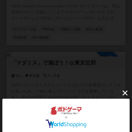
Table Games Communication Circle ろーどないつは、岡山
市内を中心に活動しているアナログゲームサークルです。
ボードゲームとTRPG（テーブルトークRPG）を主な活動
としており、初心者から経験者まで幅広く楽しめる場づく
ボードゲーム会
TRPG会
日曜日に活動
社会人歓迎
りを目指しています。 活動は日曜を中心に、ボードゲーム
会を約2ヶ月ごと、TRPGの定例会を月1回開催していま
学生歓迎
初心者歓迎
す。 軽めのゲームからじっくり遊べる作品まで幅広く取り
扱い、参加者の経験や希望に応じて卓を調整しています。
1人で参加される方も多く、初参加でも安心して遊べる雰囲
参加自由
気が特徴です。 ルール説明やサポートも行っているため、
「マダミス」で遊ぼう！@東京近郊
未経験の方でも気軽にご参加いただけます。 参加は自由参
加制で、都合の良いタイミングでの参加が可能です。 ボー
8人
東京都
3ヶ月前
ドゲームやTRPGを通じて、気軽に人とつながり、楽しい
2024.11にマダミスデビューしたばかりで未通過のシナリオ
時間を共有できる場を提供しています。 参加方法や開催日
が多いため、一緒に遊んでいただける方を募集していま
程はブログに掲載しています。 「ろーどないつ ブログ」
す！ 【1月の予定】 1/14(火)14-20時『ランドルフ・ローレ
で検索してご確認ください。
ンスの追憶』@新宿を制作者様GMで開催します！ (詳細は
https://iaiacthulhuhutagun.hatenablog.com/
マーダーミステリー会
初心者大歓迎
東京近郊
社会人歓迎
ゲーム会タブ参照) 【今後の予定】 東京近郊で貸切公演を
開催する予定です！ご希望の作品がございましたらお気軽
マダミス
マーダーミステリー
お一人様大歓迎
どなたでも
にお申し付けください。 ※当方が参加する場合は開催まで
の調整をこちらで行いますので、とにかく参加していただ