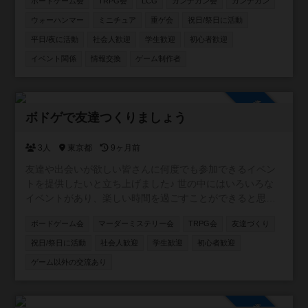
ボードゲーム会
TRPG会
LCG
ガンナガン会
ガンナガン
がら楽しめたらと思っています。 平野区は遊べる場所や交
流できる場所が少ないと思い、皆さんが遊べる場所を作ろ
ウォーハンマー
ミニチュア
重ゲ会
祝日/祭日に活動
うと思い立ち上げました！ ぜひご参加くださいー！
平日/夜に活動
社会人歓迎
学生歓迎
初心者歓迎
イベント関係
情報交換
ゲーム制作者
参加自由
ボドゲで友達つくりましょう
3人
東京都
9ヶ月前
友達や出会いが欲しい皆さんに何度でも参加できるイベン
トを提供したいと立ち上げました♪ 世の中にはいろいろな
イベントがあり、楽しい時間を過ごすことができると思い
ます！ しかし、沢山の人と出会っても、その場限りの出会
ボードゲーム会
マーダーミステリー会
TRPG会
友達づくり
いで終わってしまうことはよくありませんか？ ボードゲー
ムをやることが目的で次につながらない。 主催自身、この
祝日/祭日に活動
社会人歓迎
学生歓迎
初心者歓迎
ような経験を沢山してきました🥲 その場を楽しむことはも
ゲーム以外の交流あり
ちろん、その先のご縁を紡ぐ場を提供したいという思いか
らイベントを開催し始めました♫ ボードゲームという人と
仲良くなりやすいツールを通して親しくなっていきましょ