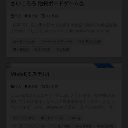
参加自由
さいころろ 池袋ボードゲーム会
8人
東京都
3ヶ月前
【600円】 初心者や初めての参加大歓迎! 初めての参加は全
力サポートします! ホームページ https://saikororo.com/
ボードゲーム会
マーダーミステリー会
祝日/祭日に活動
初心者歓迎
社会人歓迎
学生歓迎
参加自由
Mistel(ミステル)
5人
東京都
3ヶ月前
Discordのコミュニティ「Mistel」と言います。現在95人所
属してくれてます。ゲーム活動出来るコミュニティとなっ
ております。雑談、PC/PS/任天堂系、ボドゲ/その他、マダ
ミス/TRPGの専用チャンネルを用意してます。現在所属し
オンライン対戦
ボードゲーム会
TRPG会
てくれてる方はボドゲ経験者が多いです😄 事前にルールを
読んで、自己紹介を書いて頂いた方に入ってもらう形をと
マーダーミステリー会
平日/夜に活動
初心者歓迎
社会人歓迎