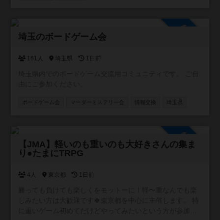
参加自由
埼玉のボードゲーム会
161人
埼玉県
1日前
埼玉県内でのボードゲーム交流用コミュニティです。 ご自
由にご参加ください。
ボードゲーム会
マーダーミステリー会
情報交換
埼玉県
参加自由
【JMA】軽いのも重いのも大好きさんの集ま
り●たまにTRPG
4人
東京都
1日前
勝っても負けても楽しくをモットーに！軽〜重なんでも楽
しみたい方は大歓迎です🍀東京都を中心に主催します。 特
に重いゲーム初めてだけどやってみたいという方が参加し