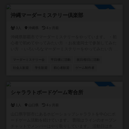
参加自由
沖縄マーダーミステリー倶楽部
3人
沖縄県
4ヶ月前
沖縄県那覇市でマーダーミステリーをやっています。 ・初
心者で初めてやってみたい方 ・お友達同士で参加してみた
い方 ・いろいろなマーダーミステリーをやってみたい方 ・
マーダーミステリーGMをやってみたい方 どんな方でも、
マーダーミステリー会
平日/夜に活動
祝日/祭日に活動
マーダーミステリーが興味あれば是非参加してください！
社会人歓迎
学生歓迎
初心者歓迎
ゲーム制作者
参加自由
シャララトボードゲーム寄合所
1人
山口県
4ヶ月前
山口県宇部市にあるホビーショップシャララトを中心にボ
ードゲーム活動を続けています。 普段はラインのオープン
チャットでメンバーはやり取りしています。 活動日は水曜