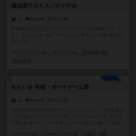
参加自由
う✨
横須賀マダミス／ボドゲ会
1人
神奈川県
10ヶ月前
毎月横須賀駅近辺でマダミスとボドゲを定期開催していま
す！ よかったら一緒にマダミスをしませんか？😆 20-30代
多めです。
マーダーミステリー会
ボードゲーム会
祝日/祭日に活動
初心者歓迎
参加自由
わらいき 将棋・ボードゲーム部
1人
神奈川県
10ヶ月前
神奈川県横須賀市 将棋やゲームをたのしもう！ 気軽に参加
できる集まりです ルールを知らないレベルからOK 老若男
女問わず あーだこーだお喋りしながら楽しむ場です 将棋を
はじめ、ボードゲームやカードゲーム、推理ゲームなど 持
ボードゲーム会
マーダーミステリー会
人狼会
将棋
ち寄り大歓迎 出入り途中入退室OK 飲食持ち込みOK 協力型