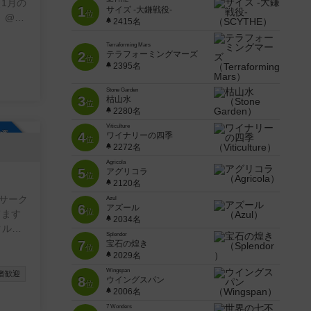
SCYTHE
1
サイズ -大鎌戦役-
位
憶』@新
2415名
今
希望の
Terraforming Mars
2
テラフォーミングマーズ
位
方が参
2395名
にかく
Stone Garden
3
枯山水
位
ご連絡
2280名
Viticulture
参加自由
4
ワイナリーの四季
位
2272名
Agricola
5
アグリコラ
位
2120名
サーク
Azul
6
アズール
位
2034名
Splendor
7
宝石の煌き
位
2029名
境では
をとれ
Wingspan
者歓迎
8
ウイングスパン
位
2006名
7 Wonders