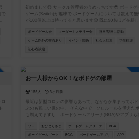
沢
初めまして😊 サークル管理者のうめっちです😎 ボードゲームと
囲で
ゲーム(Switch)が趣味で ボードゲームについては数えて
ド
が100個以上は持ってると思います🎲 既に90名ほど在籍している
い
コミュニティですが もう少し新しい方を向かい入れたく
ボードゲーム会
マーダーミステリー会
祝日/祭日に活動
と
らでも サークルを作らせて頂きました✨ 皆さんお喋り好きな方
い
が多いので黙々とゲームをやりたい方よりワイワイ会話し
ゲーム以外の交流あり
イベント関係
社会人歓迎
学生歓迎
楽しみたい方向けのサークルとなります☺️ 宜しくお願いします
初心者歓迎
🙇‍♂️ 【イベント実績】 ボドゲ会🎲 マダミス会🕵️‍♂️ 飲み会🍷 スプラ
会🔫 マリカ会🚗 軽井沢旅行☃️ 脱出ゲーム😎 ホームパー
🏠 スポッチャ🎳 など 【禁止事項】 ネットワークビジネス勧誘
加自由
🆖 宗教勧誘🆖 ビジネス勧誘🆖 連絡先の強要行為🆖
お一人様からOK！なボドゲの部屋
155人
3ヶ月前
ナロ
最近は新型コロナの影響もあって、なかなか集まってボド
ぶのも難しい世の中。 そんな中で，ソロルールを備えた
う方
も増えてますし，ボードゲームアリーナ(BGA)やアプリも
作成
心強い味方！ 更には海外のボードゲームサイトであるboar
ソロ
おひとりさま
ボードゲームアリーナ
BGA
game geek(BGG)には2人からのゲームを1人で遊べるよ
マ
ルールを公開している方まで居ます。 お互いにお一人様
ボードゲームギーク
BGG
ボードゲームアプリ
iAPP