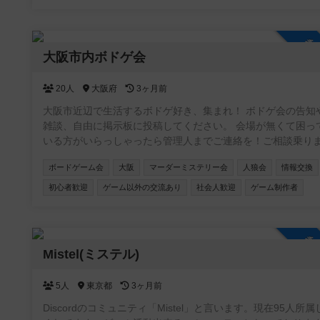
ダミスは厳密な人数調整が必要なため、当サイトで告知はし
が、応募はボドゲゴーか、ボードゲームベアに限定していま
ミドル層(30-50代)限定のオープン会については、別コミュニ
参
ィの「東京ミドル層会」をご利用ください。 ※参加資格 ・満18
大阪市内ボドゲ会
才以上 ・未成年(18才未満)は保護者(証明書を提示して貰う場
があります。)の同伴必須 ※注意事項 ・普段は家庭も仕事もある
20人
大阪府
3ヶ月前
良識ある大人が純粋にゲームを楽しむ会です。出会いやビジ
目的の勧誘行為、相手の連絡先を聞く行為は一切禁止です。 
大阪市近辺で生活するボドゲ好き、集まれ！ ボドゲ会の告知
連絡のないキャンセル(No Show)は即時退会とし、以後主催
雑談、自由に掲示板に投稿してください。 会場が無くて困って
催のイベントに参加を禁止します
いる方がいらっしゃったら管理人までご連絡を！ご相談乗り
す！
ボードゲーム会
大阪
マーダーミステリー会
人狼会
情報交換
初心者歓迎
ゲーム以外の交流あり
社会人歓迎
ゲーム制作者
参
Mistel(ミステル)
5人
東京都
3ヶ月前
Discordのコミュニティ「Mistel」と言います。現在95人所属