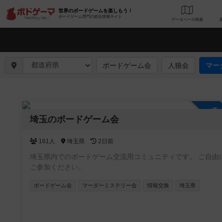
世界のボードゲームを楽しもう！
ボードゲーム専門の総合情報サイト
データベース
検
ボードゲーム会
人狼会
マー
参
埼玉のボードゲーム会
161人
埼玉県
2日前
埼玉県内でのボードゲーム交流用コミュニティです。 ご自由に
ご参加ください。
ボードゲーム会
マーダーミステリー会
情報交換
埼玉県