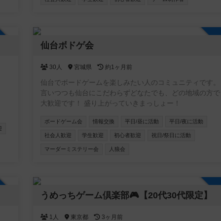
加自由
仙台ボドゲ会
30人
宮城県
約1ヶ月前
仙台でボードゲームを楽しみたい人のコミュニティです。
言いつつも仙台にこだわらずどなたでも、どの地域の方で
大歓迎です！ 盛り上がっていきまっしょー！
ボードゲーム会
情報交換
平日/昼に活動
平日/夜に活動
迎
社会人歓迎
学生歓迎
初心者歓迎
祝日/祭日に活動
マーダーミステリー会
人狼会
加自由
うめっちゲーム倶楽部🎮【20代30代限定】
1人
東京都
3ヶ月前