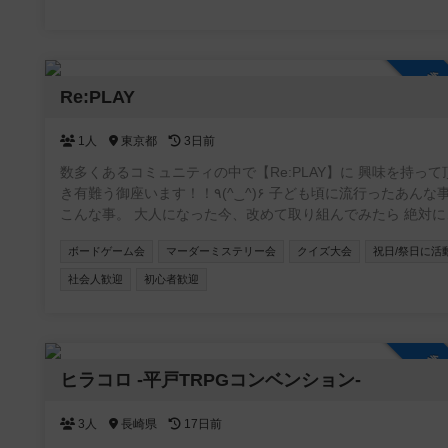
参
Re:PLAY
1人
東京都
3日前
数多くあるコミュニティの中で【Re:PLAY】に 興味を持って
き有難う御座います！！٩(^‿^)۶ 子ども頃に流行ったあんな事や
こんな事。 大人になった今、改めて取り組んでみたら 絶対に
白くない？もう一度あの頃に戻って。 がコンセプトのコミュ
ボードゲーム会
マーダーミステリー会
クイズ大会
祝日/祭日に活
ティです！！ 主に懐かしい遊びや、 流行ってはいたけど結局や
れずじまいだったこと、 あの当時TVで観ていた世界など(o^^o
社会人歓迎
初心者歓迎
ボードゲームやスポーツ大会を中心に、 格付けチェックやミ
運動会、 カラオケ大会や逃走中、クイズ大会、 缶蹴りに紙飛
機飛ばしなどなど！！ ありとあらゆるコンテンツを シーズンと
参
会場によって行っていきます！ イベント初心者大歓迎！ 気軽に
ヒラコロ -平戸TRPGコンベンション-
参加して 横の繋がりを作って貰えたら（＾Ｏ＾☆♪ 基本的に利益
を出そうとは思っておらず、 会場費や経費などのペイが出来
ば 残りは次のイベントの新しいボドゲを購入したり 何かのイ
3人
長崎県
17日前
ントの道具を買ったりと 常に参加した皆さんが楽しく、過ご