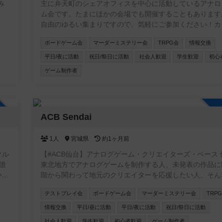
み
主に弁天町のシェアオフィスを中心に活動しているアナロ
ム会です。たまにほかの会場でも開催することもあります
自由のゆるい集まりですので、気軽にご参加ください！カ
ーム・ボードゲームのほか、希望者がいればTRPGやマダ
ボードゲーム会
マーダーミステリー会
TRPG会
情報交換
開催しています。一緒に企画してくれる仲間も募集中です
平日/夜に活動
祝日/祭日に活動
社会人歓迎
学生歓迎
初心
ゲーム制作者
加自由
ACB Sendai
1人
宮城県
約1ヶ月前
クル
【#ACB仙台】アナログゲーム・クリエイターズ・ベース 仙
東北地方でアナログゲームを制作する人、未発表の作品に
いが
階から関わって地元のクリエイターを応援したい人、そん
を集めて仙台を中心に活動するアナログゲーム制作コミュ
テストプレイ会
ボードゲーム会
マーダーミステリー会
TRP
ベン
ィ!!
な
情報交換
平日/昼に活動
平日/夜に活動
祝日/祭日に活動
いで
社会人歓迎
学生歓迎
初心者歓迎
ゲーム制作者