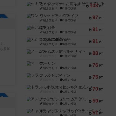
セミファイナル ～お前はまだ生きている～
103
PT
紹介文あり
1件の投稿
ワン・トゥ・ファイブ
97
PT
参加自由
紹介文あり
1件の投稿
南北戦争
91
PT
紹介文あり
1件の投稿
ふたつの城の物語
91
PT
 と、
紹介文あり
6件の投稿
も参加
ノームズ・アット・ナイト
88
PT
紹介文なし
1件の投稿
マーリン
76
PT
紹介文あり
6件の投稿
フラットアイアン
75
PT
紹介文なし
2件の投稿
トランスオリエント・エクスプレス
70
PT
紹介文なし
1件の投稿
参加自由
アンブッシュ！：ムーブアウト！
59
PT
紹介文あり
1件の投稿
キャプテン・フリップ：イスラ・ボンバ
51
PT
紹介文なし
2件の投稿