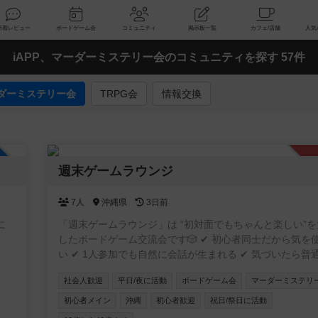
索
新着レビュー
ボードゲーム会
コミュニティ
掲示板一覧
iAPP、マーダーミステリー会のコミュニティを探す 57件
ダーミステリー会
TRPG会
情報交換
加自由
週末ゲームラウンジ
7人
沖縄県
3日前
「週末ゲームラウンジ」は “初対面でもちゃんと楽しい”
したボードゲーム交流会です🎲 ✔ 初心者同士だから気を使わな
い ✔ 1人参加でも自然に会話が生まれる ✔ 気づいたら普
ってる そんな「ちょうどいい距離感」の空間を作っています。
社会人歓迎
平日/夜に活動
ボードゲーム会
マーダーミステリ
20〜30代中心で、特に“新しい友達がほしい社会人”にぴ
「ボドゲやったことないけど大丈夫？」 → むしろそうい
初心者メイン
沖縄
初心者歓迎
祝日/祭日に活動
ための会です👌 週末の夜、ちょっとだけ外に出てみませんか？