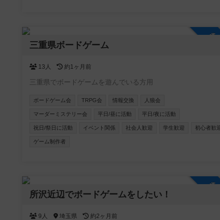
す！
参
三重県ボードゲーム
13人
約1ヶ月前
三重県でボードゲームを遊んでいる方用
ボードゲーム会
TRPG会
情報交換
人狼会
マーダーミステリー会
平日/昼に活動
平日/夜に活動
祝日/祭日に活動
イベント関係
社会人歓迎
学生歓迎
初心者歓
ゲーム制作者
参
所沢近辺でボードゲームをしたい！
9人
埼玉県
約2ヶ月前