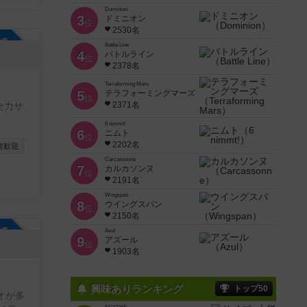
んか。
Dominion
3
ドミニオン
位
2530名
参加自由
Battle Line
4
バトルライン
位
2378名
Terraforming Mars
5
テラフォーミングマーズ
位
2371名
全力サ
6 nimmt!
6
ニムト
位
2202名
者歓迎
Carcassonne
7
カルカソンヌ
位
2191名
Wingspan
8
ウイングスパン
位
2150名
参加自由
Azul
9
アズール
位
1903名
興味ありランキング
トップ50
オが多