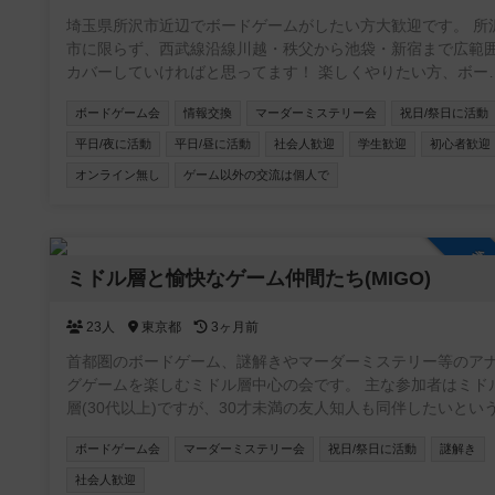
埼玉県所沢市近辺でボードゲームがしたい方大歓迎です。 所
市に限らず、西武線沿線川越・秩父から池袋・新宿まで広範
カバーしていければと思ってます！ 楽しくやりたい方、ボー
ゲーム友達増やしたい方、ボードゲームの話をたくさんした
ボードゲーム会
情報交換
マーダーミステリー会
祝日/祭日に活動
方、是非お入りください！ 逆にご飯とか飲みとかそういうこ
はするつもりありません。 仲良くなったなら是非どうぞ！と
平日/夜に活動
平日/昼に活動
社会人歓迎
学生歓迎
初心者歓迎
うスタンスです。
オンライン無し
ゲーム以外の交流は個人で
参
ミドル層と愉快なゲーム仲間たち(MIGO)
23人
東京都
3ヶ月前
首都圏のボードゲーム、謎解きやマーダーミステリー等のア
グゲームを楽しむミドル層中心の会です。 主な参加者はミドル
層(30代以上)ですが、30才未満の友人知人も同伴したいとい
や、ミドル層とでも問題なく楽しめるという方の要望により
ボードゲーム会
マーダーミステリー会
祝日/祭日に活動
謎解き
しました。 主に大人数ゲームやテーマ(隠匿、クトゥルフ等)会の
ように会場や人数に制限があるイベントを企画しています。 
社会人歓迎