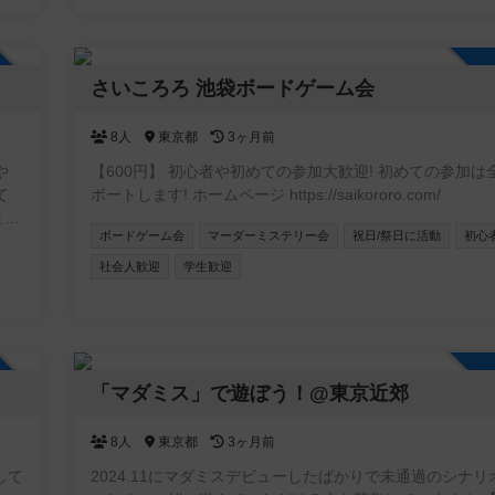
ます
も楽しめる良いゲーム情報があれば持ち寄って楽しみませ
す。
ゆっくり焦らずいきましょう^ ^
テ
加自由
さいころろ 池袋ボードゲーム会
合
8人
東京都
3ヶ月前
ネス
・
や
【600円】 初心者や初めての参加大歓迎! 初めての参加は
者主
ポートします! ホームページ https://saikororo.com/
ま
ボードゲーム会
マーダーミステリー会
祝日/祭日に活動
初心
社会人歓迎
学生歓迎
加自由
「マダミス」で遊ぼう！@東京近郊
8人
東京都
3ヶ月前
して
2024.11にマダミスデビューしたばかりで未通過のシナリ