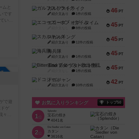
ガルフストライク
46
PT
無いです
紹介文あり
1件の投稿
エコーズ・オブ・タイム
45
PT
てこち
紹介文なし
8件の投稿
スカルキング
45
ながら
PT
紹介文あり
12件の投稿
海兵隊
45
PT
紹介文あり
1件の投稿
ティー
Bitter End ブタペスト救出作戦
45
PT
紹介文なし
1件の投稿
参加自由
ドコジャン
42
PT
紹介文あり
10件の投稿
ゲで遊
お気に入りランキング
トップ50
ボドゲ
Splendor
我々の
1
宝石の煌き
位
4041名
d
う，自作
Die Siedler von Catan
2
カタン
位
からで
3616名