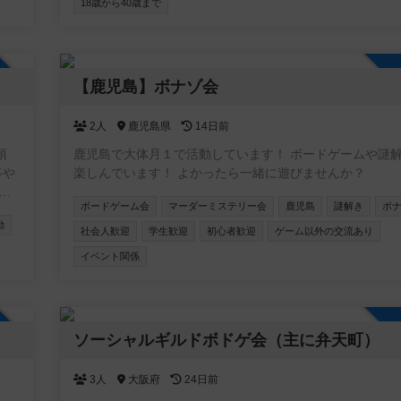
18歳から40歳まで
⚠️ 注意事項 ボドゲーマコミュニティ登録には、個別のD
能がありません！ 主催者へのご連絡・お問い合わせは、
ニティ内の掲示板もしくは公式LINEからお願いいたします
加自由
【鹿児島】ボナゾ会
2人
鹿児島県
14日前
頂
鹿児島で大体月１で活動しています！ ボードゲームや謎
楽しんでいます！ よかったら一緒に遊びませんか？
面
ボードゲーム会
マーダーミステリー会
鹿児島
謎解き
ボ
ニ
動
社会人歓迎
学生歓迎
初心者歓迎
ゲーム以外の交流あり
)
イベント関係
ニ
行
加自由
ソーシャルギルドボドゲ会（主に弁天町）
れ
ベ
3人
大阪府
24日前
せ