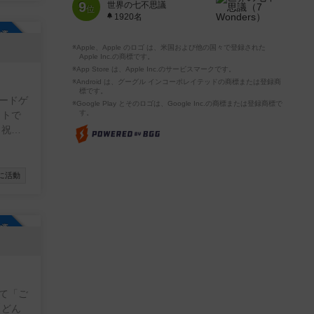
9
世界の七不思議
位
1920名
参加自由
※Apple、Apple のロゴ は、米国および他の国々で登録された
Apple Inc.の商標です。
※App Store は、Apple Inc.のサービスマークです。
※Android は、グーグル インコーポレイテッドの商標または登録商
標です。
ードゲ
※Google Play とそのロゴは、Google Inc.の商標または登録商標で
す。
ットで
日祝日
。
に活動
参加自由
て「ご