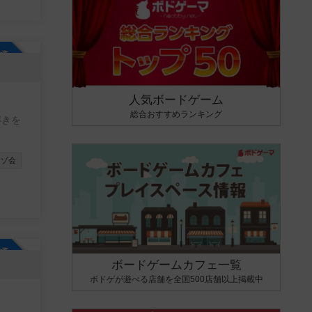
M送信機
コミュ
😸
参加自由
人気ボードゲーム
総合おすすめランキング
解きを
ナゾ会
参加自由
ボードゲームカフェ一覧
ボドゲが遊べる店舗を全国500店舗以上掲載中