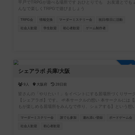
平戸でTRPGが遊べる場所です おひとりでも お友達とでも 
る 環境を作って行きたいと思っております！
んなで楽しくTRPGで遊びましょう
TRPG会
情報交換
マーダーミステリー会
祝日/祭日に活動
社会人歓迎
学生歓迎
初心者歓迎
ゲーム制作者
参
シェアラボ 兵庫/大阪
9人
大阪府
28日前
皆さんの「やりたい！」をイベントにする居場所づくりサー
【シェアラボ】です。 🌱本サークルの想い 本サークルには【誰
もが楽しめる居場所をみんなで作り、シェアする】という想
込められています。 🌱サークルの雰囲気 みなさんが楽しい雰囲
マーダーミステリー会
誰でも参加
連れ添い登録
ボードゲーム会
気づくりをしてくれるおかげで、毎回和気あいあいとしたイ
トになってます！ 20代、30代、子供連れ、外国の方など様々
社会人歓迎
初心者歓迎
方に来ていただいてます⭐️ もっともっと色々な方に来てほし