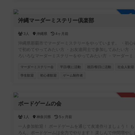
最適🎉 本サークルメンバーで海外に行ったり、キャンプに
ったりもします⛺
参
沖縄マーダーミステリー倶楽部
3人
沖縄県
4ヶ月前
沖縄県那覇市でマーダーミステリーをやっています。 ・初心
で初めてやってみたい方 ・お友達同士で参加してみたい方 ・
ろいろなマーダーミステリーをやってみたい方 ・マーダーミ
テリーGMをやってみたい方 どんな方でも、マーダーミステリー
マーダーミステリー会
平日/夜に活動
祝日/祭日に活動
社会人歓迎
が興味あれば是非参加してください！
学生歓迎
初心者歓迎
ゲーム制作者
承
ボードゲームの会
1人
神奈川県
5ヶ月前
一人参加歓迎！ ボードゲームを通じて友達作りましょう！ も
ろん、ボードゲームは全力でやります！ 楽しんで仲間増やし