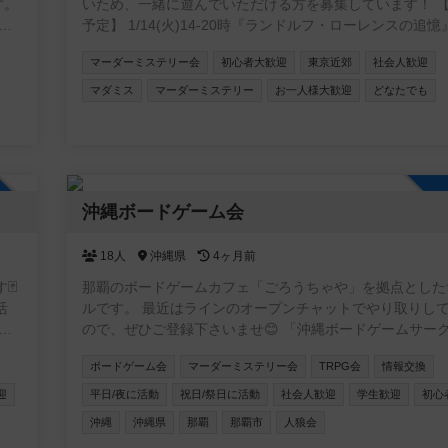
す。
いため、一緒に遊んでいただける方を募集しています！ 【1月の
専用
予定】 1/14(火)14-20時『ランドルフ・ローレンスの追
ゲ経
宿を制作者様GMで開催します！ (詳細はゲーム会タブ参照) 【
マーダーミステリー会
初心者大歓迎
東京近郊
社会人歓迎
後の予定】 東京近郊で貸切公演を開催する予定です！ご
作品がございましたらお気軽にお申し付けください。 ※当
マダミス
マーダーミステリー
お一人様大歓迎
どなたでも
嬉し
加する場合は開催までの調整をこちらで行いますので、と
参加していただける方を募集しています！ ご不明な点等ござい
ましたらお問い合わせください。 検索からでもお気軽に
お待ちしております！
加自由
沖縄ボードゲーム会
18人
沖縄県
4ヶ月前
🃏
那覇のボードゲームカフェ「ごろうちゃや」を拠点とした
活
ルです。 最近はラインのオープンチャットでやり取りしてます
ので、ぜひご登録下さいませ😊 「沖縄ボードゲームサークル
で
in【ごろうちゃや】」 https://x.gd/l6XIi ・ボードゲームに興味を
ボードゲーム会
マーダーミステリー会
TRPG会
情報交換
多く
持ち始めた方 ・重ゲーが大好きな方 ・大人数で遊べる環
ない方 ・いろいろなゲームを遊びたい方 ・平日夜に時間
迎
平日/夜に活動
祝日/祭日に活動
社会人歓迎
学生歓迎
初心
る方 。。。とにかくどんな方でも参加していただけたら嬉しい
沖縄
沖縄県
那覇
那覇市
人狼会
です。 もちろん観光で沖縄に来られる方の参戦も大歓迎！ 日程