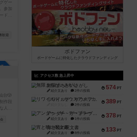
グゲー
。参加
ードゲ
ミスも
。
者歓迎
ボドファン
ボードゲームに特化したクラウドファンディング
参加自由
アクセス数 急上昇中
無限まちがいさがし
574
PT
紹介文あり
2件の投稿
台🎲
リワイルド：サウスアメリカ
389
制作段
PT
紹介文なし
2件の投稿
な人達
アンダー・ザ・テーブラー
ニテ
378
PT
紹介文あり
1件の投稿
G会
宵と暁の呪文書
133
PT
紹介文あり
8件の投稿