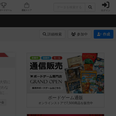
ログイン
カフェ/店舗
人気ボードゲーム
通販ストア
詳細検索
参加中
作成
承認制
を大切に
通に笑
ボードゲーム通販
ー会
オンラインストアで7,500商品を販売中
ったり。
う人の