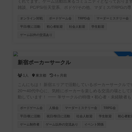
くれてます。ゲーム活動出来るコミュニティとなっておりま
雑談、PC/PS/任天堂系、ボドゲ/その他、マダミス/TRPGの
チャンネルを用意してます。現在所属してくれてる方はボド
オンライン対戦
ボードゲーム会
TRPG会
マーダーミステリー会
験者が多いです😄 事前にルールを読んで、自己紹介を書いて頂
いた方に入ってもらう形をとってます。 興味がありましたら、
平日/夜に活動
初心者歓迎
社会人歓迎
学生歓迎
是非参加して下さい😊自由にゲーム活動や宣伝して貰えると
ゲーム以外の交流あり
いです✨宜しくお願い致します🍀
https://discord.gg/APGwswGakn
参
新宿ポーカーサークル
1人
東京都
4ヶ月前
こんにちは！ 新宿エリアで活動しているポーカーサークルです
20〜40代中心に、気軽にポーカーを楽しめる交流の場として
動しています！ ⸻ 🎯サークルの特徴 • 初心者・未経験者も大
歓迎！ 初心者講習付で、ルール説明からテーブルマナーま
ボードゲーム会
人狼会
マーダーミステリー会
TRPG会
丁寧にサポートします✨ アプリでしかやったことない方も
来られます • 成績を自社開発したアプリで管理📊 自分の上達が
平日/夜に活動
祝日/祭日に活動
社会人歓迎
学生歓迎
初心者歓
実感できます！ • 復活無料で安心♻️ 追加料金なく初心者の方も
ゲーム制作者
ゲーム以外の交流あり
イベント関係
最後まで楽しめます！ • フレンドリーな雰囲気で、友達作りにも