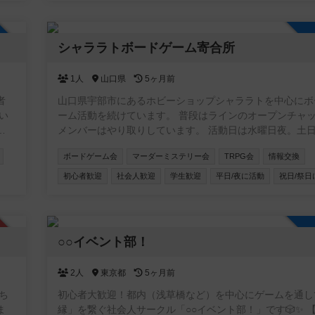
行
合わせますので、ぜひ遊んでください＾＾
加自由
シャララトボードゲーム寄合所
1人
山口県
5ヶ月前
者
山口県宇部市にあるホビーショップシャララトを中心にボ
い
ーム活動を続けています。 普段はラインのオープンチャ
ス
メンバーはやり取りしています。 活動日は水曜日夜。土
も集まっていることがあります。 よろしくお願いします
ボードゲーム会
マーダーミステリー会
TRPG会
情報交換
初心者歓迎
社会人歓迎
学生歓迎
平日/夜に活動
祝日/祭日
認制
○○イベント部！
2人
東京都
5ヶ月前
ち
初心者大歓迎！都内（浅草橋など）を中心にゲームを通し
ま
縁」を繋ぐ社会人サークル「○○イベント部！」です🎲✨ 【どん