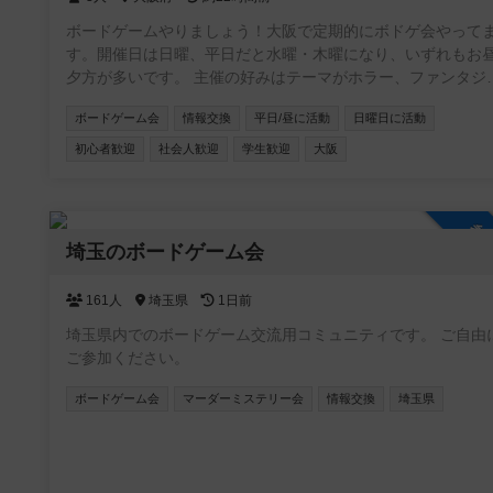
ボードゲームやりましょう！大阪で定期的にボドゲ会やって
す。開催日は日曜、平日だと水曜・木曜になり、いずれもお
夕方が多いです。 主催の好みはテーマがホラー、ファンタジ
ー、SFもの。正体隠匿、推理、おバカ系の軽量〜中量級でメ
ボードゲーム会
情報交換
平日/昼に活動
日曜日に活動
ャー作品よりは同人ゲームやマイナーなのが好き。 ちなみに
ードゲームアリーナとは関係ありません😆
初心者歓迎
社会人歓迎
学生歓迎
大阪
参
埼玉のボードゲーム会
161人
埼玉県
1日前
埼玉県内でのボードゲーム交流用コミュニティです。 ご自由に
ご参加ください。
ボードゲーム会
マーダーミステリー会
情報交換
埼玉県