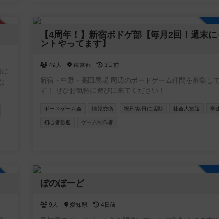
認制
【4周年！】新宿ボドゲ部【毎月2回！週末に
ントやってます】
49人
東京都
3日前
切に
新宿・中野・高田馬場 周辺のボードゲーム仲間を募集し
す！ ぜひお気軽に遊びに来てください！
笑
ボードゲーム会
情報交換
祝日/祭日に活動
社会人歓迎
学
り。
の
初心者歓迎
ゲーム制作者
信機
ュ
加自由
ぼのぼーど
9人
愛知県
4日前