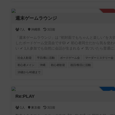
承
週末ゲームラウンジ
7人
沖縄県
3日前
「週末ゲームラウンジ」は “初対面でもちゃんと楽しい”を大
したボードゲーム交流会です🎲 ✔ 初心者同士だから気を使わな
い ✔ 1人参加でも自然に会話が生まれる ✔ 気づいたら普通に
ってる そんな「ちょうどいい距離感」の空間を作っています。
社会人歓迎
平日/夜に活動
ボードゲーム会
マーダーミステリー会
20〜30代中心で、特に“新しい友達がほしい社会人”にぴった
「ボドゲやったことないけど大丈夫？」 → むしろそういう人
初心者メイン
沖縄
初心者歓迎
祝日/祭日に活動
ための会です👌 週末の夜、ちょっとだけ外に出てみませんか？
18歳から40歳まで
⚠️ 注意事項 ボドゲーマコミュニティ登録には、個別のDM送
能がありません！ 主催者へのご連絡・お問い合わせは、コミ
ニティ内の掲示板もしくは公式LINEからお願いいたします😸
参
Re:PLAY
1人
東京都
3日前