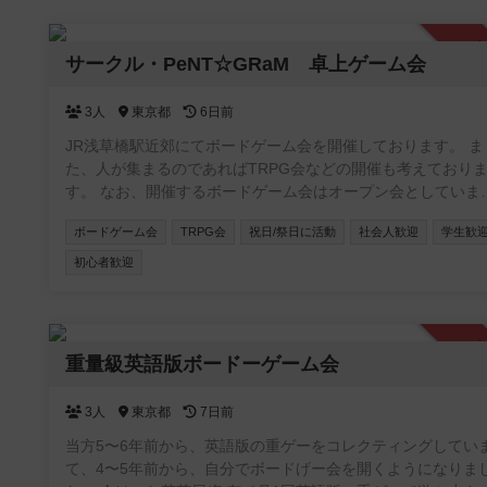
承
サークル・PeNT☆GRaM 卓上ゲーム会
3人
東京都
6日前
JR浅草橋駅近郊にてボードゲーム会を開催しております。 ま
た、人が集まるのであればTRPG会などの開催も考えており
す。 なお、開催するボードゲーム会はオープン会としています
が、コミュニティへの参加条件は「当サークルのボドゲ会に
ボードゲーム会
TRPG会
祝日/祭日に活動
社会人歓迎
学生歓
したことがあること」となります。先にコミュニティに参加
空気感確かめたい、みたいなことは出来ませんのでご了承願
初心者歓迎
す。
承
重量級英語版ボードーゲーム会
3人
東京都
7日前
当方5〜6年前から、英語版の重ゲーをコレクティングしてい
て、4〜5年前から、自分でボードげー会を開くようになりま