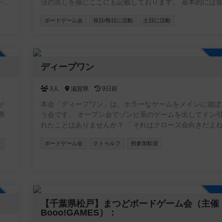
活の兆しを感じここにも記載しております。 基本的には
りたいゲームを持ち寄ったり、こちらの所有物を遊んだり
ボードゲーム会
祝日/祭日に活動
土日に活動
イワイしております
加自由
ディープワン
3人
滋賀県
9日前
が
本会「ディープワン」は、ホラーなゲームをメインに遊ぼ
う会です。 オープン会でゾンビ系のゲームを出してドン引きさ
れたことはありませんか？ 「それはクローズ会向きだよね」
と、やんわりと否定されたことはありませんか？ そんな不遇な
い
ボードゲーム会
クトゥルフ
初参加歓迎
ホラーゲームも、この日は主役です！持ち込みも大歓迎で
で、みんなで恐怖の1日を過ごしましょう！ ホラーなゲームをメ
インにとは言っていますが、それしか遊ばないというワケ
りません。それらのゲームを積極的に遊びましょうという
で、割とフリーダムです。
加自由
【千葉県松戸】まつどボードゲーム会（主催
Booo!GAMES）：