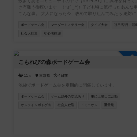
数多くあるコミュニティの中で【Re:PLAY】に 興味を持って
き有難う御座います！！٩(^‿^)۶ 子ども頃に流行ったあんな事や
こんな事。 大人になった今、改めて取り組んでみたら 絶対に
白くない？もう一度あの頃に戻って。 がコンセプトのコミュ
ボードゲーム会
マーダーミステリー会
クイズ大会
祝日/祭日に活
ティです！！ 主に懐かしい遊びや、 流行ってはいたけど結局や
れずじまいだったこと、 あの当時TVで観ていた世界など(o^^o
社会人歓迎
初心者歓迎
ボードゲームやスポーツ大会を中心に、 格付けチェックやミ
運動会、 カラオケ大会や逃走中、クイズ大会、 缶蹴りに紙飛
機飛ばしなどなど！！ ありとあらゆるコンテンツを シーズンと
参
会場によって行っていきます！ イベント初心者大歓迎！ 気軽に
こもれびの森ボードゲーム会
参加して 横の繋がりを作って貰えたら（＾Ｏ＾☆♪ 基本的に利益
を出そうとは思っておらず、 会場費や経費などのペイが出来
11人
東京都
4日前
ば 残りは次のイベントの新しいボドゲを購入したり 何かのイ
ントの道具を買ったりと 常に参加した皆さんが楽しく、過ご
池袋でボードゲーム会を定期的に開催しています。
る 環境を作って行きたいと思っております！
ボードゲーム会
ゲーム以外の交流あり
主に土曜日に活動
オンラインボドゲ有
社会人歓迎
ドミニオン
重量級