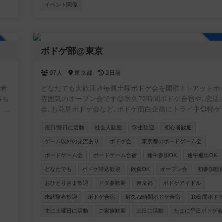
イベント関係
加自由
ボドゲ部@東京
97人
東京都
2日前
若者
どなたでも大歓迎🎶毎週土曜ボドゲ会を開催！✨アットホ
待ち
雰囲気のオープン会です😊耐久72時間ボドゲ合宿や､恋活
会､お花見ボドゲ会など､ボドゲ面白企画にトライ中💞軽
を気
重ゲーまで幅広くプレイします🎲基本的に土日祝､たまに
祝日/祭日に活動
社会人歓迎
学生歓迎
初心者歓迎
り
も開催✨おひとりさまで初参加からの､リピート率高め❗️ぜ
区
気軽に足を運んでいただけたら嬉しいです☺️🐾
ゲーム以外の交流あり
ボドゲ会
東京都のボードゲーム会
ボードゲーム会
ボードゲーム合宿
途中参加OK
途中退出OK
どなたでも
ボドゲ持込歓迎
飲食OK
オープン会
初参加歓
おひとりさま歓迎
ドタ参歓迎
東京都
ボドゲアイドル
未経験者歓迎
ボドゲ合宿
耐久72時間ボドゲ合宿
10日間ボド
主に土曜日に活動
ご家族歓迎
土日に活動
たまに平日ボドゲ