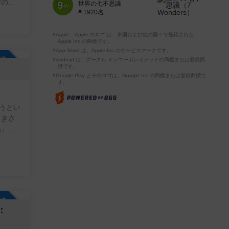
皆のや
9
世界の七不思議
位
してワ
1920名
※Apple、Apple のロゴ は、米国および他の国々で登録された
Apple Inc.の商標です。
※App Store は、Apple Inc.のサービスマークです。
参加自由
※Android は、グーグル インコーポレイテッドの商標または登録商
標です。
※Google Play とそのロゴは、Google Inc.の商標または登録商標で
す。
うとい
すの
ではあ
だけ
参加自由
：