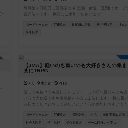
ま
毎月第２日曜日に西胆振地域(室蘭・伊達・登別)でオープ
昼〜
会開催中です。 気軽にご参加くださいませ
ボードゲーム会
TRPG会
日曜日に活動
初心者歓迎
社会人
ジ
ボ
学生歓迎
加自由
【JMA】軽いのも重いのも大好きさんの集ま
まにTRPG
4人
東京都
2日前
勝っても負けても楽しくをモットーに！軽〜重なんでも楽
い方は大歓迎です🍀東京都を中心に主催します。 特に重
ム初めてだけどやってみたいという方が参加しやすいよう
ントを目指しています。 ボドゲ界隈では新参者の主催者
ボードゲーム会
TRPG会
情報交換
交流
祝日/祭日に活動
が、毎月新しいボドゲ開拓しているのでリクエストやおす
受け付けます✨
社会人歓迎
学生歓迎
初心者歓迎
ゲーム以外の交流あり