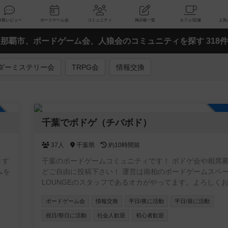
索
新着レビュー
ボードゲーム会
コミュニティ
掲示板一覧
那覇市、ボードゲーム会、人狼会のコミュニティを探す 318件
ダーミステリー会
TRPG会
情報交換
加自由
千葉でボドゲ（チバボド）
37人
千葉県
約10時間前
ます
千葉のボードゲームコミュニティです！ ボドゲ会や相席
ムを
どご自由に投稿下さい！ 運営は南柏のボードゲームスペースAQ
LOUNGEのスタッフであるオカがやってます。よろしく
ます！ #柏 ＃松戸 ＃船橋
ボードゲーム会
情報交換
平日/夜に活動
平日/昼に活動
祝日/祭日に活動
社会人歓迎
初心者歓迎