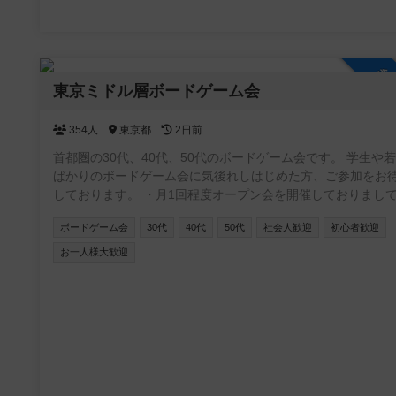
参
東京ミドル層ボードゲーム会
354人
東京都
2日前
首都圏の30代、40代、50代のボードゲーム会です。 学生や
ばかりのボードゲーム会に気後れしはじめた方、ご参加をお
しております。 ・月1回程度オープン会を開催しておりまして
毎回1/3くらいの方が初参加頂いております。 ・安価に時間
ボードゲーム会
30代
40代
50代
社会人歓迎
初心者歓迎
にせず遊べるよう、参加費500円、8時間以上を目処としてお
ます。 ・参加費以外の名目で追加費用は頂きません。 ・主に
お一人様大歓迎
内公共施設で開催しております。