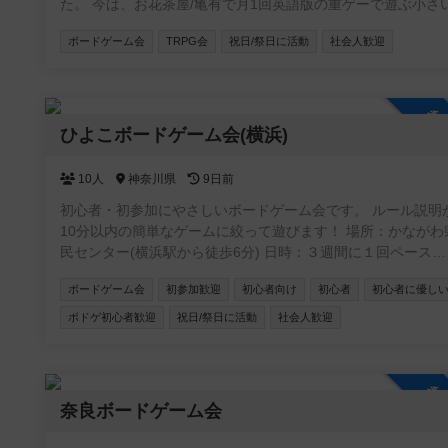
た。 今は、お花茶屋/亀有で月1回英語版の重ゲーで遊ぶ小さいイ
ベントをやっていまして、 1〜２ヶ月に一回のペースで3〜４人
ボードゲーム会
TRPG会
祝日/祭日に活動
社会人歓迎
集まって、遊んでいます。 ボードゲーは持ち込みOKですし、当
方が持っているやつで遊んでもOKです。
参
ひよこボードゲーム会(横浜)
10人
神奈川県
9日前
初心者・初参加にやさしいボードゲーム会です。 ルール説明
10分以内の簡単なゲームに絞って遊びます！ 場所：かながわ県
民センター(横浜駅から徒歩6分) 日時：３週間に１回ペース
土日の13:30-19:00
ボードゲーム会
初参加歓迎
初心者向け
初心者
初心者に優し
ボドゲ初心者歓迎
祝日/祭日に活動
社会人歓迎
参
奈良ボードゲーム会