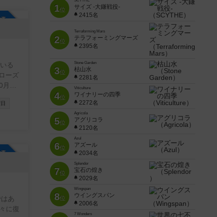
SCYTHE
1
サイズ -大鎌戦役-
います
位
2415名
参加自由
Terraforming Mars
2
テラフォーミングマーズ
位
2395名
Stone Garden
でいる
3
枯山水
位
2281名
0月よ
Viticulture
4
ワイナリーの四季
た。
位
2272名
曜日
15～
Agricola
ていま
5
アグリコラ
位
2120名
部屋に
Azul
6
アズール
位
参加自由
2034名
コメン
Splendor
7
宝石の煌き
位
2029名
Wingspan
8
ウイングスパン
ではあ
位
2006名
々に復
7 Wonders