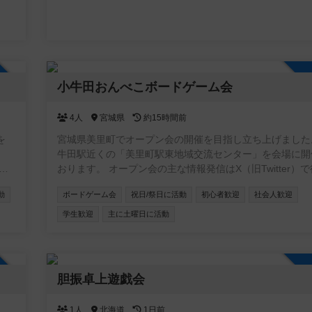
加自由
小牛田おんべこボードゲーム会
4人
宮城県
約15時間前
を
宮城県美里町でオープン会の開催を目指し立ち上げました
牛田駅近くの「美里町駅東地域交流センター」を会場に開
が
おります。 オープン会の主な情報発信はX（旧Twitter）で行って
テ
おりますので、ぜひフォローをお願いします。
動
ボードゲーム会
祝日/祭日に活動
初心者歓迎
社会人歓迎
だ
https://x.com/kogotaonbeko?s=21
学生歓迎
主に土曜日に活動
加自由
胆振卓上遊戯会
1人
北海道
1日前