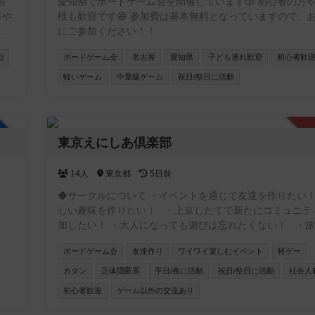
頂
愛知県でボードゲーム会を開催しています🎲 初心者の方
様も歓迎です😆 参加費は基本無料となっていますので、
面
にご参加ください！！
ニ
動
ボードゲーム会
名古屋
愛知県
子ども連れ歓迎
初心者歓
)
軽いゲーム
中量級ゲーム
祝日/祭日に活動
ニ
行
加自由
東京えにしあ倶楽部
れ
14人
東京都
5日前
ベ
せ
◆サークルについて ・イベントを通じて友達を作りたい！
しい趣味を作りたい！ ・上京したてで新たにコミュニテ
加したい！ ・大人になっても遊びは忘れたくない！ ・
ウトドアなど楽しいことはしてみたい！ そんな社会人の居場所
ボードゲーム会
友達作り
ワイワイ楽しむイベント
軽ゲー
を作るサークルです！ ◆ボドゲ会 初心者に特化したボドゲ会を
金曜、土日を中心に開催してます！ ルール説明等ゆっく
カタン
正体隠匿系
平日/夜に活動
祝日/祭日に活動
社会人
かるまで丁寧にしますので初めての方でも安心してくださ
初心者歓迎
ゲーム以外の交流あり
軽くてワイワイできるライトなゲームを多く取り揃えてい
ボドゲ会で仲良くなったら飲み会、BBQ等も開催していき