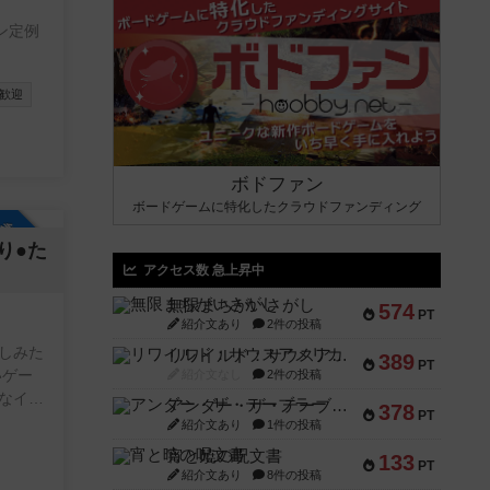
ン定例
歓迎
ボドファン
ボードゲームに特化したクラウドファンディング
参加自由
り●た
アクセス数 急上昇中
無限まちがいさがし
574
PT
紹介文あり
2件の投稿
しみた
リワイルド：サウスアメリカ
389
PT
いゲー
紹介文なし
2件の投稿
なイベ
アンダー・ザ・テーブラー
378
PT
です
紹介文あり
1件の投稿
すめも
宵と暁の呪文書
133
PT
紹介文あり
8件の投稿