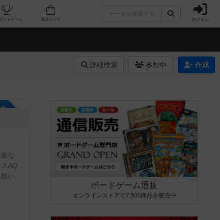
ログイン
カフェ/店舗
人気ボードゲーム
通販ストア
詳細検索
参加中
作成
参加自由
募集な
お願いし
ボードゲーム通販
オンラインストアで7,500商品を販売中