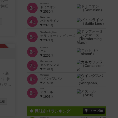
やお子
Dominion
お気軽
3
ドミニオン
位
2530名
Battle Line
4
バトルライン
迎
位
2378名
Terraforming Mars
5
テラフォーミングマーズ
位
2371名
6 nimmt!
承認制
6
ニムト
位
2202名
Carcassonne
7
カルカソンヌ
位
2191名
 ・新
Wingspan
8
ィに参
ウイングスパン
位
2150名
旅行やア
Azul
9
アズール
位
1903名
りとわ
歓迎
い。
興味ありランキング
トップ50
ます。
ます！