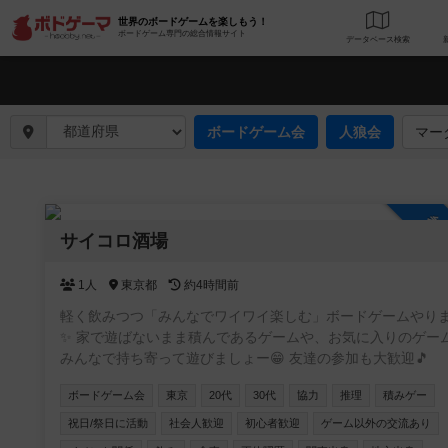
世界のボードゲームを楽しもう！
ボードゲーム専門の総合情報サイト
データベース
検
ボードゲーム会
人狼会
マー
参
サイコロ酒場
1人
東京都
約4時間前
軽く飲みつつ「みんなでワイワイ楽しむ」ボードゲームやり
✨ 家で遊ばないまま積んであるゲームや、お気に入りのゲー
みんなで持ち寄って遊びましょー😁 友達の参加も大歓迎🎵
ボードゲーム会
東京
20代
30代
協力
推理
積みゲー
祝日/祭日に活動
社会人歓迎
初心者歓迎
ゲーム以外の交流あり