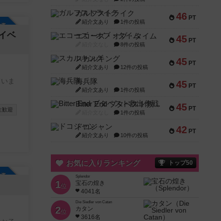
ガルフストライク
46
PT
紹介文あり
1件の投稿
参加自由
イベ
エコーズ・オブ・タイム
45
PT
紹介文なし
8件の投稿
スカルキング
45
PT
紹介文あり
12件の投稿
ていま
海兵隊
45
PT
紹介文あり
1件の投稿
Bitter End ブタペスト救出作戦
45
PT
生歓迎
紹介文なし
1件の投稿
ドコジャン
42
PT
紹介文あり
10件の投稿
お気に入りランキング
トップ50
参加自由
Splendor
1
宝石の煌き
位
4041名
Die Siedler von Catan
2
カタン
位
3616名