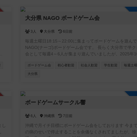
みんなで楽しい時間を過ごしましょう！ご参加お待ちして
🎶
認制
大分県 NAGO ボードゲーム会
3人
大分県
6日前
毎週土曜日18:15～22:00に集まってボードゲームを遊ん
ま
NAGO(ナーゴ)ボードゲーム会です。 長らく大分市で半クローズ
会として毎週4～6人が集まり遊んでいましたが、2025年1
参加
りオープン会として参加者の間口を広げる運びとなりまし
迎
ボードゲーム会
初心者歓迎
社会人歓迎
学生歓迎
毎週土
して
また土曜日の通常会とは別に、月に1回日曜または祝日に9:
いま
18:00でボードゲームデーとして長時間遊べる会も開催し
大分県
す。 参加費は土曜日通常会は100～200円、ボードゲームデーは
200～300円となります(エアコンが必要な季節と利用する
より変動)。 興味がある方は気軽にご参加下さい。 来られる際の
認制
連絡や質問などはX(旧Twitter)でのメッセージや掲示板や
ボードゲームサークル響
トなどでお気軽にどうぞ。 NAGOボードゲーム会 主催者：ぶち
ょー NAGOコミュニティ 管理者 : がろう (Xアカウント :
6人
沖縄県
7日前
https://x.com/@Gallow_BG)
まし
沖縄で月イチ目標にボードゲーム会をしております 今ま
し
の病のせいで停止することを余儀なくされてましたが、徐