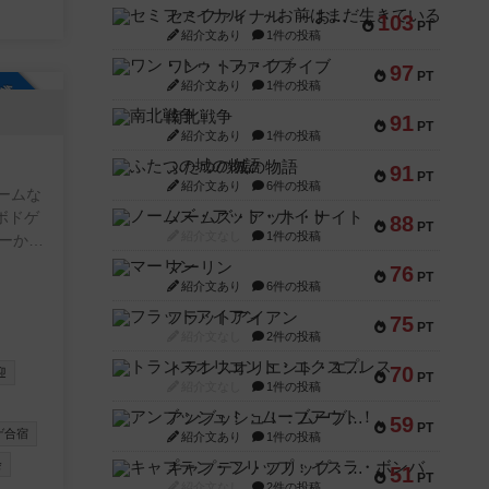
セミファイナル ～お前はまだ生きている～
103
PT
紹介文あり
1件の投稿
ワン・トゥ・ファイブ
97
PT
紹介文あり
1件の投稿
参加自由
南北戦争
91
PT
紹介文あり
1件の投稿
ふたつの城の物語
91
PT
紹介文あり
6件の投稿
ームな
ボドゲ
ノームズ・アット・ナイト
88
PT
紹介文なし
1件の投稿
ゲーから
平日に
マーリン
76
PT
ひ一度､
紹介文あり
6件の投稿
フラットアイアン
75
PT
紹介文なし
2件の投稿
トランスオリエント・エクスプレス
70
迎
PT
紹介文なし
1件の投稿
アンブッシュ！：ムーブアウト！
59
PT
ゲ合宿
紹介文あり
1件の投稿
会
キャプテン・フリップ：イスラ・ボンバ
51
PT
紹介文なし
2件の投稿