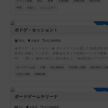
イベント関係
飲み
食事
正体隠匿
関東出身
地方出身
40代
出会い
コミュニティ
参
ボドゲ・セッション！
30人
大阪府
約13時間前
★ボドゲ・セッション！★ ボードゲームを通した地域活性化
目的に活動しています。 体験会を月イチ程度のペースで開催
中。 ・新しい趣味が欲しい初心者さん ・地域交流にアイデア
欲しい店舗オーナーさん ・卓をお任せできるベテランさん ・
ボードゲーム会
大阪
初心者歓迎
平日/夜に活動
祝日/祭日に活
ストプレイヤーが欲しいクリエーターさん お気軽にご参加く
さい！ https://www.instagram.com/boardgamesession/
土日に活動
情報交換
参
ボードゲームヤリーナ
3人
大阪府
約22時間前