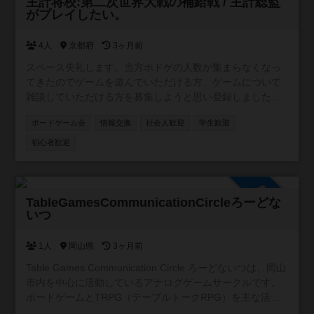
参加自由
主計将校:第二次世界大戦の補給戦 / 主計総監
がプレイしたい。
4人
京都府
3ヶ月前
スペース失礼します。当方ボドゲの人数が集まらなくなっ
てきたのでゲームを遊んでいただける方、ゲームについて
雑談していただける方を募集しようと思い登録しました。
プロフィールの所持ゲームももちろん対応可能です４人以
ボードゲーム会
情報交換
社会人歓迎
学生歓迎
上でボドゲがしたいので。気軽にお話し頂きたいのですが
主計将校:第二次世界大戦の補給戦 / 主計総監を特にやりた
初心者歓迎
いなと思っています。前哨戦と総力戦はともに持っていま
す。ここ１年ほどは興味のある方が集まり月１、２回主計
将校総力戦ありで６人でプレイ出来ております。興味のあ
参加自由
る方募集中です。
TableGamesCommunicationCircleろーどな
いつ
1人
岡山県
3ヶ月前
Table Games Communication Circle ろーどないつは、岡山
市内を中心に活動しているアナログゲームサークルです。
ボードゲームとTRPG（テーブルトークRPG）を主な活動
としており、初心者から経験者まで幅広く楽しめる場づく