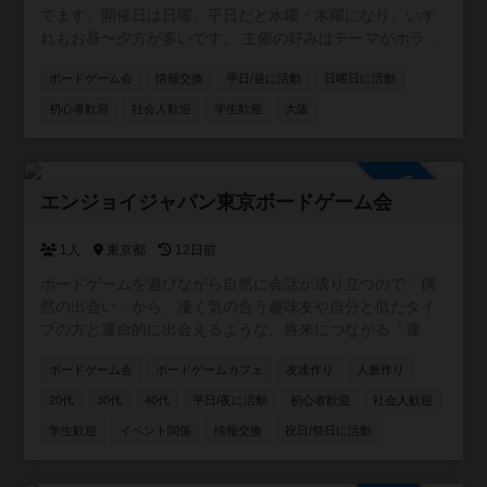
てます。開催日は日曜、平日だと水曜・木曜になり、いず
れもお昼〜夕方が多いです。 主催の好みはテーマがホラ
ー、ファンタジー、SFもの。正体隠匿、推理、おバカ系の
ボードゲーム会
情報交換
平日/昼に活動
日曜日に活動
軽量〜中量級でメジャー作品よりは同人ゲームやマイナー
なのが好き。 ちなみにボードゲームアリーナとは関係あり
初心者歓迎
社会人歓迎
学生歓迎
大阪
ません😆
参加自由
エンジョイジャパン東京ボードゲーム会
1人
東京都
12日前
ボードゲームを遊びながら自然に会話が成り立つので「偶
然の出会い」から、凄く気の合う趣味友や自分と似たタイ
プの方と運命的に出会えるような、将来につながる「運命
の出会い」が見つかる事への願いも込めた交流イベントを
ボードゲーム会
ボードゲームカフェ
友達作り
人脈作り
企画しています✨ 公式ページ https://enjoyjp.jp/
20代
30代
40代
平日/夜に活動
初心者歓迎
社会人歓迎
学生歓迎
イベント関係
情報交換
祝日/祭日に活動