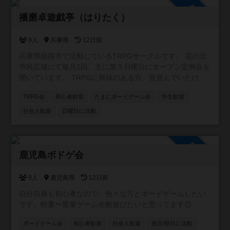
参加自由
播磨卓遊戯亭（はりたく）
9人
兵庫県
12日前
兵庫県姫路市で活動しているTRPGサークルです。 花の北
市民広場にて毎月1回、主に第３日曜日にオープン定例会を
開いています。 TRPGに興味のある方、昔遊んでいたけど
また遊びたくなった方、よろしければどうぞお気軽にご参
TRPG会
初心者歓迎
たまにボードゲーム会
学生歓迎
加ください。 利用させていただいてます花の北市民広場で
は、室内での飲食が制限されております。 以下の点をご留
社会人歓迎
日曜日に活動
意ください。 ・飲み物はフタのできる容器でのみOKです。
・食事は休憩スペース、または屋外広場でのみ可能となっ
ています。 外食できる店舗は徒歩圏内に幾つかあります
参加自由
が、コンビニまでは600mほどの距離があります。 参加人
鹿児島ボドゲ会
数次第では開催中止になる場合がありますので、参加希望
の方は一言伝えていただけると確実です。
9人
鹿児島県
12日前
自分自身も初心者なので、色々な方とボードゲームしたい
です。軽量〜重量ゲーム全般遊びたいと思ってます😊
ボードゲーム会
初心者歓迎
社会人歓迎
祝日/祭日に活動