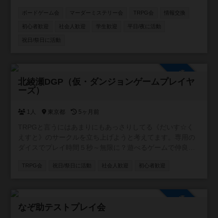
日夜。土日祝日も集まっていることがあります。 よろしく
ボードゲーム会
マーダーミステリー会
TRPG会
情報交換
お願いします。
初心者歓迎
社会人歓迎
学生歓迎
平日/夜に活動
祝日/祭日に活動
参加自由
北綾瀬DGP（仮・ダンジョンゲームプレイヤ
ーズ）
1人
東京都
5ヶ月前
TRPGと言うにはあまりにもあっさりしてる《だいす☆く
えすと》のサークルを立ち上げようと考えてます。専用の
ダイスでプレイ時間５秒～無限に？遊べるゲームで仲良く
お茶飲みながらダンジョン探索してくれるPTメンバーを募
TRPG会
祝日/祭日に活動
社会人歓迎
初心者歓迎
集してます。ルールが簡単すぎるので初心者でもOKです。
ある程度人数が集まり次第、ゲーム交流会を開こうかと思
います。
参加自由
なぞ助テストプレイ会