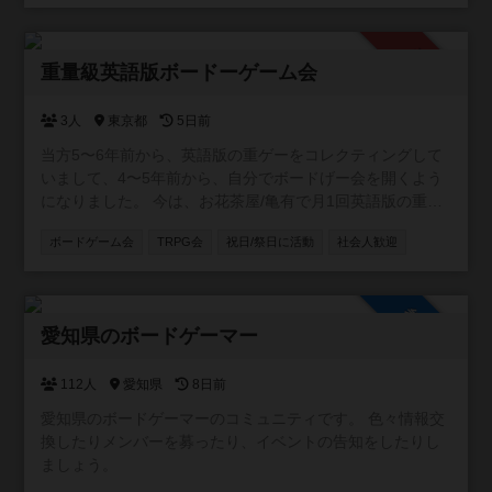
承認制
重量級英語版ボードーゲーム会
3人
東京都
5日前
当方5〜6年前から、英語版の重ゲーをコレクティングして
いまして、4〜5年前から、自分でボードげー会を開くよう
になりました。 今は、お花茶屋/亀有で月1回英語版の重ゲ
ーで遊ぶ小さいイベントをやっていまして、 1〜２ヶ月に
ボードゲーム会
TRPG会
祝日/祭日に活動
社会人歓迎
一回のペースで3〜４人集まって、遊んでいます。 ボード
ゲーは持ち込みOKですし、当方が持っているやつで遊んで
もOKです。
参加自由
愛知県のボードゲーマー
112人
愛知県
8日前
愛知県のボードゲーマーのコミュニティです。 色々情報交
換したりメンバーを募ったり、イベントの告知をしたりし
ましょう。