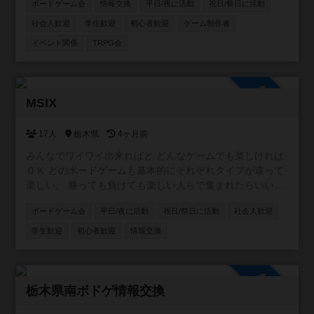
ボードゲーム会
情報交換
平日/夜に活動
祝日/祭日に活動
夜@ライダーズカフェGGさん でボドゲ会の開催 ・
instagramアカウントはこちら↓
社会人歓迎
学生歓迎
初心者歓迎
ゲーム制作者
https://www.instagram.com/tabira_bg_lab/
イベント関係
TRPG会
参加自由
MSIX
17人
栃木県
4ヶ月前
みんなでワイワイ出来ればと どんなゲームでも楽しければ
ＯＫ どのボードゲームも基本的にそれぞれタイプが違って
楽しい。 勝っても負けても楽しい人らで集まれたらいい
な。
ボードゲーム会
平日/夜に活動
祝日/祭日に活動
社会人歓迎
学生歓迎
初心者歓迎
情報交換
参加自由
栃木県南ボドゲ情報交換