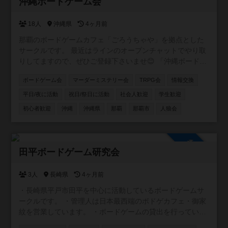
参加自由
沖縄ボードゲーム会
18人
沖縄県
4ヶ月前
那覇のボードゲームカフェ「ごろうちゃや」を拠点とした
サークルです。 最近はラインのオープンチャットでやり取
りしてますので、ぜひご登録下さいませ😊 「沖縄ボードゲ
ームサークル in【ごろうちゃや】」 https://x.gd/l6XIi ・ボ
ボードゲーム会
マーダーミステリー会
TRPG会
情報交換
ードゲームに興味を持ち始めた方 ・重ゲーが大好きな方 ・
大人数で遊べる環境ではない方 ・いろいろなゲームを遊び
平日/夜に活動
祝日/祭日に活動
社会人歓迎
学生歓迎
たい方 ・平日夜に時間をとれる方 。。。とにかくどんな方
初心者歓迎
沖縄
沖縄県
那覇
那覇市
人狼会
でも参加していただけたら嬉しいです。 もちろん観光で沖
縄に来られる方の参戦も大歓迎！ 日程合わせますので、ぜ
ひ遊んでください＾＾
参加自由
田平ボードゲーム研究会
3人
長崎県
4ヶ月前
・長崎県平戸市田平を中心に活動しているボードゲームサ
ークルです。 ・管理人は日本最西端のボドゲカフェ・御家
紋を営業しています。 ・ボードゲームの貸出を行っている
平戸図書館と共催でボードゲーム会の企画 ・毎月第一水曜