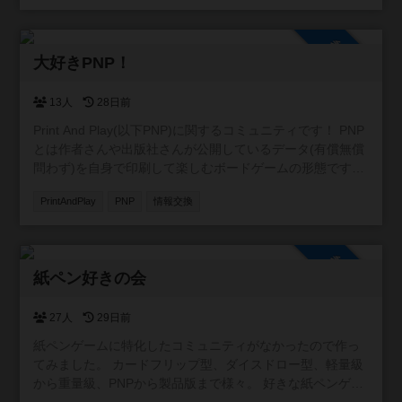
いて見つけにくいこともあります。 そこで、参加者同士が
「こんな会があるよ」「今度イベントやります」と気軽に
参加自由
投稿できる場として、このコミュニティを作りました。初
大好きPNP！
心者歓迎の会、重ゲー中心、親子向け、新作体験会など、
ジャンルや規模は問いません。主催者・参加者どちらでも
自由に情報を共有できます。 また、みんなが安心して利用
13人
28日前
できるよう、宗教やマルチ商法など、ボードゲームと関係
Print And Play(以下PNP)に関するコミュニティです！ PNP
のない勧誘目的での利用はお控えいただけると助かりま
とは作者さんや出版社さんが公開しているデータ(有償無償
す。 遊ぶ場所を探している方、仲間を増やしたい方に、ゆ
問わず)を自身で印刷して楽しむボードゲームの形態です。
るく活用していただければうれしいです。
新作の情報交換や翻訳の相談等の交流を目的としたコミュ
PrintAndPlay
PNP
情報交換
ニティにしたいです！
参加自由
紙ペン好きの会
27人
29日前
紙ペンゲームに特化したコミュニティがなかったので作っ
てみました。 カードフリップ型、ダイスドロー型、軽量級
から重量級、PNPから製品版まで様々。 好きな紙ペンゲー