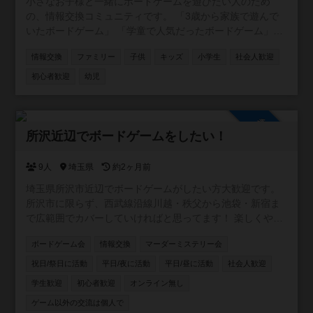
小さなお子様と一緒にボードゲームを遊びたい人のため
の、情報交換コミュニティです。 「3歳から家族で遊んで
いたボードゲーム」 「学童で人気だったボードゲーム」
「子供同士でボドゲ、親子ボードゲーム会の情報」 「キッ
情報交換
ファミリー
子供
キッズ
小学生
社会人歓迎
ズ向けのボドゲが遊べる場所の情報」 など、様々な方にご
参加いただければと思います。ボドゲーマだけに限定せ
初心者歓迎
幼児
ず、他コミュニティの宣伝や告知なども自由に行ってくだ
さい。 ご参加お待ちしております！
参加自由
所沢近辺でボードゲームをしたい！
9人
埼玉県
約2ヶ月前
埼玉県所沢市近辺でボードゲームがしたい方大歓迎です。
所沢市に限らず、西武線沿線川越・秩父から池袋・新宿ま
で広範囲でカバーしていければと思ってます！ 楽しくやり
たい方、ボードゲーム友達増やしたい方、ボードゲームの
ボードゲーム会
情報交換
マーダーミステリー会
話をたくさんしたい方、是非お入りください！ 逆にご飯と
か飲みとかそういうことはするつもりありません。 仲良く
祝日/祭日に活動
平日/夜に活動
平日/昼に活動
社会人歓迎
なったなら是非どうぞ！というスタンスです。
学生歓迎
初心者歓迎
オンライン無し
ゲーム以外の交流は個人で