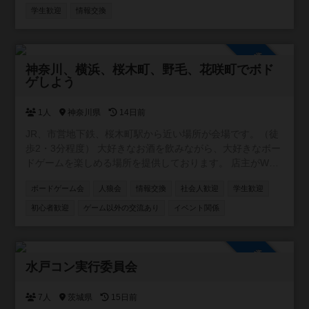
学生歓迎
情報交換
参加自由
神奈川、横浜、桜木町、野毛、花咲町でボド
ゲしよう
1人
神奈川県
14日前
JR、市営地下鉄、桜木町駅から近い場所が会場です。（徒
歩2・3分程度） 大好きなお酒を飲みながら、大好きなボー
ドゲームを楽しめる場所を提供しております。 店主がWワ
ークの都合上、営業が不定休です。ですが、レンタルとし
ボードゲーム会
人狼会
情報交換
社会人歓迎
学生歓迎
てスペースを貸し出す事はできます。要するに、店主不在
の時は、お酒や食事の提供、ボードゲームのルール説明が
初心者歓迎
ゲーム以外の交流あり
イベント関係
できません。 少しずつお客様が集まり始め、店内に3組4組
入り相席で一緒のゲームを楽しんでもらえる機会も増えま
した。 店内には約２００種類のボドゲ、いくつかの人狼
参加自由
系、クトゥルフ神話TRPGのルールブックがございます。
水戸コン実行委員会
ボドゲ会、、人狼会、それぞれにお酒のありなし、平日、
土日祝のカテゴリに分けて参加を募っていきます。 これか
7人
茨城県
15日前
ら先、マダミス会、TRPGのでGM担当になっていけるよう