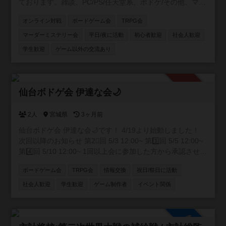
ております。雑談、PC/PS/任天堂系、ボドゲ/その他、マダ
ミス/TRPGの専用チャンネルを用意してます。現在所属し
オンライン対戦
ボードゲーム会
TRPG会
てくれてる方はボドゲ経験者が多いです😄 事前にルールを
読んで、自己紹介を書いて頂いた方に入ってもらう形をと
マーダーミステリー会
平日/夜に活動
初心者歓迎
社会人歓迎
ってます。 興味がありましたら、是非参加して下さい😊自
学生歓迎
ゲーム以外の交流あり
由にゲーム活動や宣伝して貰えると嬉しいです✨宜しくお
願い致します🍀 https://discord.gg/APGwswGakn
承認制
仙台ボドゲ会 伊達な会🌙
2人
宮城県
3ヶ月前
仙台ボドゲ会 伊達な会🌙です！ 4/19より始動しました！
次回以降のお知らせ 第2⃣回 5/3 12:00~ 第3️⃣回 5/5 12:00~
第4️⃣回 5/10 12:00~ 1回以上会に参加した方から承認させて
いただきます！
ボードゲーム会
TRPG会
情報交換
祝日/祭日に活動
社会人歓迎
学生歓迎
ゲーム制作者
イベント関係