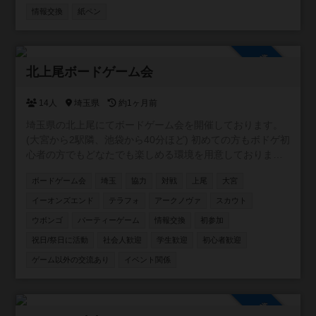
ムを紹介したり知らないゲームの発見ができたらいいなと
情報交換
紙ペン
思います。 掲示板とか特に制限はないので自由に作成して
ください。 無言参加もOKです。お気軽にどうぞ。
参加自由
北上尾ボードゲーム会
14人
埼玉県
約1ヶ月前
埼玉県の北上尾にてボードゲーム会を開催しております。
(大宮から2駅隣、池袋から40分ほど) 初めての方もボドゲ初
心者の方でもどなたでも楽しめる環境を用意しておりま
す。主催含めみんなが持ってきてくれるゲームは新旧含め
ボードゲーム会
埼玉
協力
対戦
上尾
大宮
100種類以上のゲームをご用意しております。 駐車場は200
台ほどで無料です。 6年1月10日現在/114回の開催をしてお
イーオンズエンド
テラフォ
アークノヴァ
スカウト
り 平均30人ほどの方にご参加いただいております。 是非一
ウボンゴ
パーティーゲーム
情報交換
初参加
緒に遊んでください！✨✨
祝日/祭日に活動
社会人歓迎
学生歓迎
初心者歓迎
ゲーム以外の交流あり
イベント関係