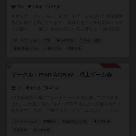
29人
大阪府
3日前
★ボドゲ・セッション！★ ボードゲームを通した地域活性
化を目的に活動しています。 体験会を月イチ程度のペース
で開催中。 ・新しい趣味が欲しい初心者さん ・地域交流に
アイデアが欲しい店舗オーナーさん ・卓をお任せできるベ
ボードゲーム会
大阪
初心者歓迎
平日/夜に活動
テランさん ・テストプレイヤーが欲しいクリエーターさん
お気軽にご参加ください！
祝日/祭日に活動
土日に活動
情報交換
https://www.instagram.com/boardgamesession/
承認制
サークル・PeNT☆GRaM 卓上ゲーム会
3人
東京都
4日前
JR浅草橋駅近郊にてボードゲーム会を開催しております。
また、人が集まるのであればTRPG会などの開催も考えて
おります。 なお、開催するボードゲーム会はオープン会と
していますが、コミュニティへの参加条件は「当サークル
ボードゲーム会
TRPG会
祝日/祭日に活動
社会人歓迎
のボドゲ会に参加したことがあること」となります。先に
コミュニティに参加して空気感確かめたい、みたいなこと
学生歓迎
初心者歓迎
は出来ませんのでご了承願います。