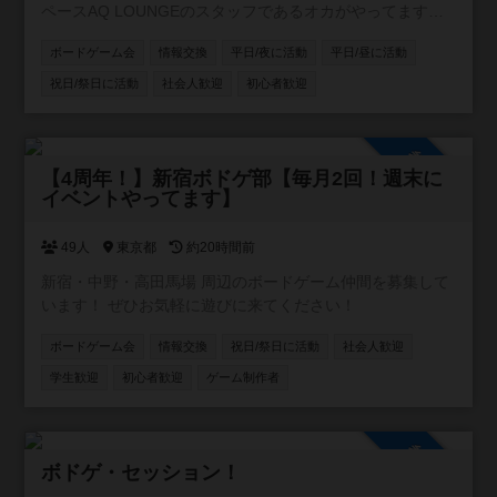
ペースAQ LOUNGEのスタッフであるオカがやってます。
よろしくお願いします！ #柏 ＃松戸 ＃船橋
ボードゲーム会
情報交換
平日/夜に活動
平日/昼に活動
祝日/祭日に活動
社会人歓迎
初心者歓迎
参加自由
【4周年！】新宿ボドゲ部【毎月2回！週末に
イベントやってます】
49人
東京都
約20時間前
新宿・中野・高田馬場 周辺のボードゲーム仲間を募集して
います！ ぜひお気軽に遊びに来てください！
ボードゲーム会
情報交換
祝日/祭日に活動
社会人歓迎
学生歓迎
初心者歓迎
ゲーム制作者
参加自由
ボドゲ・セッション！