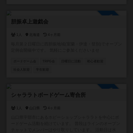
語ったりしてくれればOK！ 見事クエストに答えてくれた冒
険者には、ギルドからの報酬として ナイスをお届けしま
す。 ※勇者っぽい称号はつきません。ご了承ください。 基
参加自由
本的には、 「札幌近郊でボドゲ好きの仲間がほしい」 「新
胆振卓上遊戯会
作や名作の情報を交換したい」 「ゆるく参加できるギルド
がほしい」 そんな人たちが気軽に集まれる場所です。 難し
1人
北海道
4ヶ月前
いルールはなし！ 初心者・ベテラン問わず、今日からあな
毎月第２日曜日に西胆振地域(室蘭・伊達・登別)でオープン
たもギルドメンバーです。 好きなボードゲームの話をゆ
定例会開催中です。 気軽にご参加くださいませ
る〜く投げていきましょう。
ボードゲーム会
TRPG会
日曜日に活動
初心者歓迎
社会人歓迎
学生歓迎
参加自由
シャララトボードゲーム寄合所
1人
山口県
4ヶ月前
山口県宇部市にあるホビーショップシャララトを中心にボ
ードゲーム活動を続けています。 普段はラインのオープン
チャットでメンバーはやり取りしています。 活動日は水曜