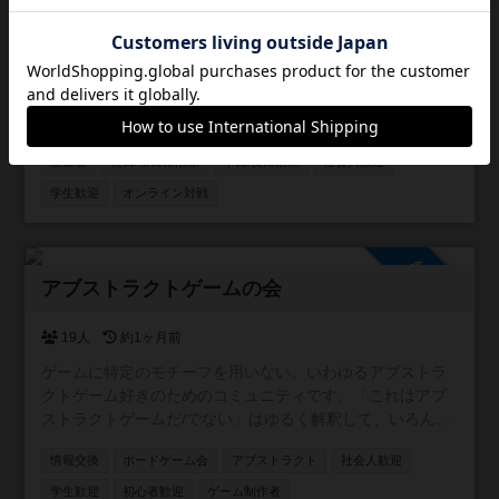
25人
大阪府
約1ヶ月前
重ゲー中心に遊びます！ 興味ある方なら初心者でも大歓迎
です！
ボードゲーム会
情報交換
初心者歓迎
軽量級
中量級
重量級
祝日/祭日に活動
平日/夜に活動
社会人歓迎
学生歓迎
オンライン対戦
参加自由
アブストラクトゲームの会
19人
約1ヶ月前
ゲームに特定のモチーフを用いない、いわゆるアブストラ
クトゲーム好きのためのコミュニティです。「これはアブ
ストラクトゲームだ/でない」はゆるく解釈して、いろんな
人の情報交換に使っていただければと思います。
情報交換
ボードゲーム会
アブストラクト
社会人歓迎
学生歓迎
初心者歓迎
ゲーム制作者