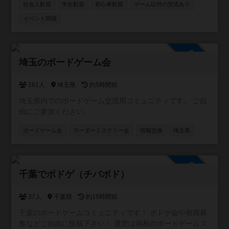
でリクエストやおすすめも受け付けます✨
社会人歓迎
学生歓迎
初心者歓迎
ゲーム以外の交流あり
イベント関係
参加自由
埼玉のボードゲーム会
161人
埼玉県
約5時間前
埼玉県内でのボードゲーム交流用コミュニティです。 ご自
由にご参加ください。
ボードゲーム会
マーダーミステリー会
情報交換
埼玉県
参加自由
千葉でボドゲ（チバボド）
37人
千葉県
約15時間前
千葉のボードゲームコミュニティです！ ボドゲ会や相席募
集などご自由に投稿下さい！ 運営は南柏のボードゲームス