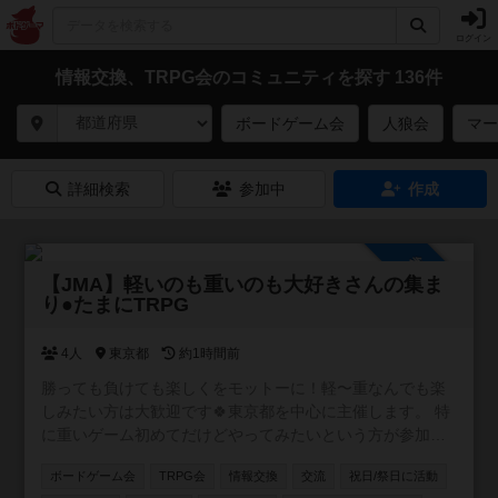
ログイン
情報交換、TRPG会のコミュニティを探す 136件
ボードゲーム会
人狼会
マー
詳細検索
参加中
作成
参加自由
【JMA】軽いのも重いのも大好きさんの集ま
り●たまにTRPG
4人
東京都
約1時間前
勝っても負けても楽しくをモットーに！軽〜重なんでも楽
しみたい方は大歓迎です🍀東京都を中心に主催します。 特
に重いゲーム初めてだけどやってみたいという方が参加し
やすいようなイベントを目指しています。 ボドゲ界隈では
ボードゲーム会
TRPG会
情報交換
交流
祝日/祭日に活動
新参者の主催者ですが、毎月新しいボドゲ開拓しているの