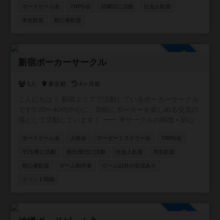
ボードゲーム会
TRPG会
日曜日に活動
社会人歓迎
りを目指しています。 活動は日曜を中心に、ボードゲーム
会を約2ヶ月ごと、TRPGの定例会を月1回開催していま
学生歓迎
初心者歓迎
す。 軽めのゲームからじっくり遊べる作品まで幅広く取り
扱い、参加者の経験や希望に応じて卓を調整しています。
1人で参加される方も多く、初参加でも安心して遊べる雰囲
参加自由
気が特徴です。 ルール説明やサポートも行っているため、
新宿ポーカーサークル
未経験の方でも気軽にご参加いただけます。 参加は自由参
加制で、都合の良いタイミングでの参加が可能です。 ボー
1人
東京都
4ヶ月前
ドゲームやTRPGを通じて、気軽に人とつながり、楽しい
こんにちは！ 新宿エリアで活動しているポーカーサークル
時間を共有できる場を提供しています。 参加方法や開催日
です🃏 20〜40代中心に、気軽にポーカーを楽しめる交流の
程はブログに掲載しています。 「ろーどないつ ブログ」
場として活動しています！ ⸻ 🎯サークルの特徴 • 初心
で検索してご確認ください。
者・未経験者も大歓迎！ 初心者講習付で、ルール説明か
https://iaiacthulhuhutagun.hatenablog.com/
ボードゲーム会
人狼会
マーダーミステリー会
TRPG会
らテーブルマナーまで丁寧にサポートします✨ アプリで
しかやったことない方も多く来られます • 成績を自社開発
平日/夜に活動
祝日/祭日に活動
社会人歓迎
学生歓迎
したアプリで管理📊 自分の上達が実感できます！ • 復活
初心者歓迎
ゲーム制作者
ゲーム以外の交流あり
無料で安心♻️ 追加料金なく初心者の方も最後まで楽しめ
イベント関係
ます！ • フレンドリーな雰囲気で、友達作りにも最適🎉
本サークルメンバーで海外に行ったり、キャンプに行った
りもします⛺