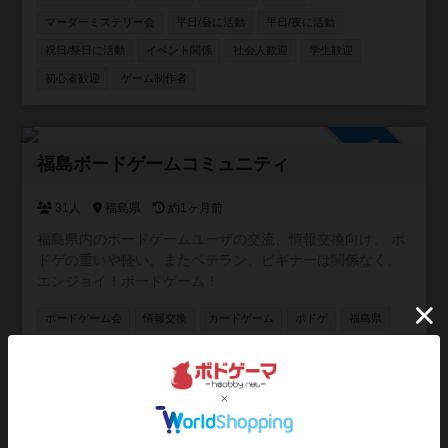
マーダーミステリー会
平日/昼に活動
平日/夜に活動
祝日/祭日に活動
イベント関係
社会人歓迎
学生歓迎
初心者歓迎
ゲーム制作者
参加自由
福島ボードゲームコミュニティ
31人
福島県
約1ヶ月前
福島県内のボードゲームユーザの交流、情報交換向け。 ボ
ドゲの重いや軽い、またベテラン、ビギナーは関係なく、
エンジョイ！ボードゲーム！
ボードゲーム会
情報交換
カードゲーム
ボドゲ
福島県
福島市
参加自由
大阪重ゲー会