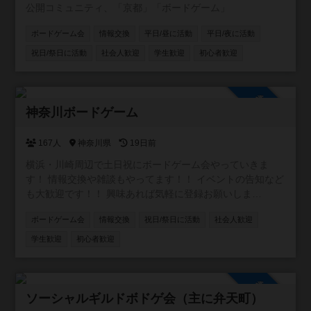
公開コミュニティ、「京都」「ボードゲーム」
ボードゲーム会
情報交換
平日/昼に活動
平日/夜に活動
祝日/祭日に活動
社会人歓迎
学生歓迎
初心者歓迎
参加自由
神奈川ボードゲーム
167人
神奈川県
19日前
横浜・川崎周辺で土日祝にボードゲーム会やっていきま
す！ 情報交換や雑談もやってます！！ イベントの告知など
も大歓迎です！！ 興味あれば気軽に登録お願いしま
す！！！ [参加自由] LINE オープンチャット (イベントの通
ボードゲーム会
情報交換
祝日/祭日に活動
社会人歓迎
知や雑談に使ってます)
https://line.me/ti/g2/5_rzkfTnDYAR87LOQV7Vcw?
学生歓迎
初心者歓迎
utm_source=invitation&utm_medium=link_copy&utm_camp
aign=default
参加自由
ソーシャルギルドボドゲ会（主に弁天町）