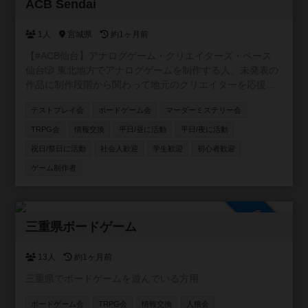
参加自由
ACB Sendai
1人
宮城県
約1ヶ月前
【#ACB仙台】アナログゲーム・クリエイターズ・ベース
仙台🎲 東北地方でアナログゲームを制作する人、未発表の
作品に制作段階から関わって地元のクリエイターを応援し
たい人、そんな人達を集めて仙台を中心に活動するアナロ
テストプレイ会
ボードゲーム会
マーダーミステリー会
グゲーム制作コミュニティ!!
TRPG会
情報交換
平日/昼に活動
平日/夜に活動
祝日/祭日に活動
社会人歓迎
学生歓迎
初心者歓迎
ゲーム制作者
参加自由
三重県ボードゲーム
13人
約1ヶ月前
三重県でボードゲームを遊んでいる方用
ボードゲーム会
TRPG会
情報交換
人狼会