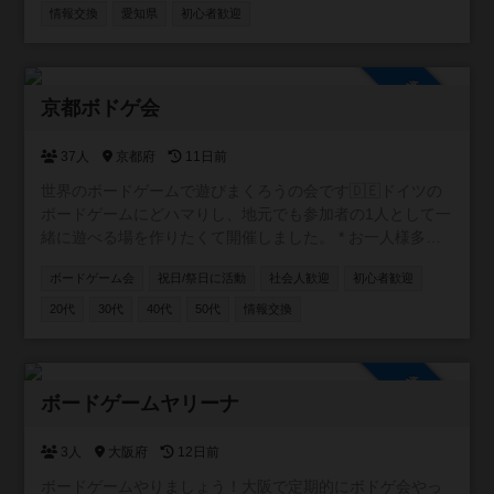
情報交換
愛知県
初心者歓迎
参加自由
京都ボドゲ会
37人
京都府
11日前
世界のボードゲームで遊びまくろうの会です🇩🇪ドイツの
ボードゲームにどハマりし、地元でも参加者の1人として一
緒に遊べる場を作りたくて開催しました。 * お一人様多
数！初参加も大歓迎 * 手ぶらOK！ボドゲ持ち込み大歓迎 *
ボードゲーム会
祝日/祭日に活動
社会人歓迎
初心者歓迎
入退室時間は自由 もちろん、市外・府外の方も大歓迎で
す。 月1回程度、公共施設でオープン会を開催していま
20代
30代
40代
50代
情報交換
す。 お気軽にご参加お待ちしています🐈 ※2025.12月よ
り、オープン会を休止しております。ぼちぼち掲示板から
再開していきますので、気長によろしくです〜🐈
参加自由
ボードゲームヤリーナ
3人
大阪府
12日前
ボードゲームやりましょう！大阪で定期的にボドゲ会やっ