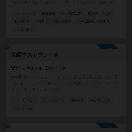
での活用について知りたいと思っている方々が気軽に集ま
ったり、意見交換ができるようにと作成したコミュニティ
ボードゲーム会
情報交換
平日/昼に活動
祝日/祭日に活動
です。資格の有無にかかわらず、楽しんで意見・情報交換
をしたり、実際に集まってゲーム会などができればと考え
社会人歓迎
学生歓迎
初心者歓迎
ゲーム以外の交流あり
ています。 ※他者への誹謗中傷はおやめください。
イベント関係
参加自由
木曜テストプレイ会
85人
東京都
約2ヶ月前
東中野のディアシュピールにて、2018年6月14日から、元
は隔週、今は月１で開催している木曜テストプレイ会のコ
ミュニティです。50回突破！
ボードゲーム会
テストプレイ会
情報交換
平日/夜に活動
ゲーム制作者