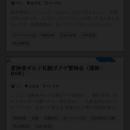
10人
栃木県
4ヶ月前
栃木県南のコミュニティがなかったので作りました。 宇都
宮等もOKです。 とにかくボドゲカフェや売ってるお店も少
ないので、情報交換や、近くにボドゲ好きの人がいると感
じられるだけでも嬉しいです。
ボードゲーム会
情報交換
社会人歓迎
学生歓迎
初心者歓迎
参加自由
冒険者ギルド札幌ボドゲ冒険会（通称：
BSB）
1人
北海道
4ヶ月前
ここは「冒険者ギルド札幌ボドゲ冒険会」、通称 BSB（ボ
ードゲーマー札幌ベース…的な何か）。 札幌近郊のボード
ゲーマーが、ゆる〜く集まる“冒険ギルド風”の情報交換コミ
ュニティです。 ギルドマスター（＝私）が、ときどき「ク
情報交換
札幌
札幌近郊
ボードゲーム会
祝日/祭日に活動
エスト」と称して気になるボードゲームを提示しますの
で、 冒険者のみなさんは自由に感想を書いたり、体験談を
初心者歓迎
社会人歓迎