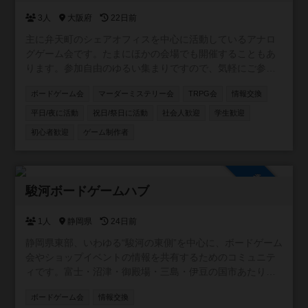
3人
大阪府
22日前
主に弁天町のシェアオフィスを中心に活動しているアナロ
グゲーム会です。たまにほかの会場でも開催することもあ
ります。参加自由のゆるい集まりですので、気軽にご参加
ください！カードゲーム・ボードゲームのほか、希望者が
ボードゲーム会
マーダーミステリー会
TRPG会
情報交換
いればTRPGやマダミスも開催しています。一緒に企画し
てくれる仲間も募集中です。
平日/夜に活動
祝日/祭日に活動
社会人歓迎
学生歓迎
初心者歓迎
ゲーム制作者
参加自由
駿河ボードゲームハブ
1人
静岡県
24日前
静岡県東部、いわゆる“駿河の東側”を中心に、ボードゲーム
会やショップイベントの情報を共有するためのコミュニテ
ィです。富士・沼津・御殿場・三島・伊豆の国市あたり周
辺を取り扱います。 この地域には個人主催の小さな会から
ボードゲーム会
情報交換
店舗イベントまで幅広い場がありますが、情報が点在して