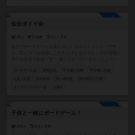
参加自由
仙台ボドゲ会
30人
宮城県
約1ヶ月前
仙台でボードゲームを楽しみたい人のコミュニティです。
と、言いつつも仙台にこだわらずどなたでも、どの地域の
方でも参加大歓迎です！ 盛り上がっていきまっしょー！
ボードゲーム会
情報交換
平日/昼に活動
平日/夜に活動
社会人歓迎
学生歓迎
初心者歓迎
祝日/祭日に活動
マーダーミステリー会
人狼会
参加自由
子供と一緒にボードゲーム！
169人
約1ヶ月前