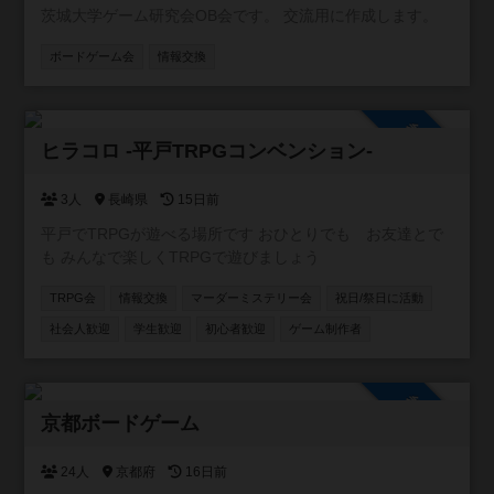
茨城大学ゲーム研究会OB会です。 交流用に作成します。
にしていきます。一日店長権なんていうのもいいかもしれ
ません。 いずれにせよ、皆さんの協力が必要です。コミュ
ボードゲーム会
情報交換
ニティに参加いただき、開催の連絡ができる人数を増やさ
せてください。そして、ご要望に応えられるような大会運
営を致します。
参加自由
ヒラコロ -平戸TRPGコンベンション-
3人
長崎県
15日前
平戸でTRPGが遊べる場所です おひとりでも お友達とで
も みんなで楽しくTRPGで遊びましょう
TRPG会
情報交換
マーダーミステリー会
祝日/祭日に活動
社会人歓迎
学生歓迎
初心者歓迎
ゲーム制作者
参加自由
京都ボードゲーム
24人
京都府
16日前