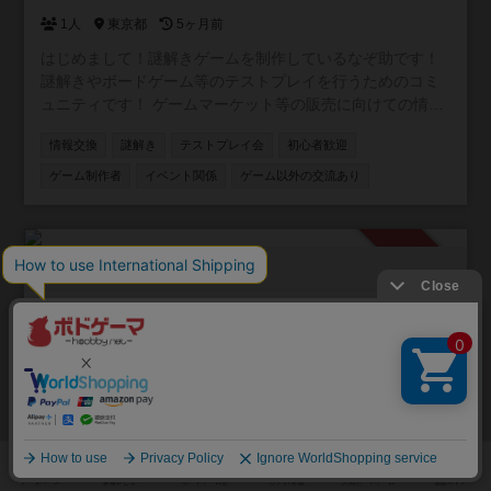
1人
東京都
5ヶ月前
はじめまして！謎解きゲームを制作しているなぞ助です！
謎解きやボードゲーム等のテストプレイを行うためのコミ
ュニティです！ ゲームマーケット等の販売に向けての情報
交換なども行っていますので是非是非お気軽にご参加くだ
情報交換
謎解き
テストプレイ会
初心者歓迎
さい！
ゲーム制作者
イベント関係
ゲーム以外の交流あり
承認制
ボードゲームの会
1人
神奈川県
5ヶ月前
一人参加歓迎！ ボードゲームを通じて友達作りましょう！
もちろん、ボードゲームは全力でやります！ 楽しんで仲間
増やしましょう！
ボードゲーム会
マーダーミステリー会
情報交換
TRPG会
平日/夜に活動
初心者歓迎