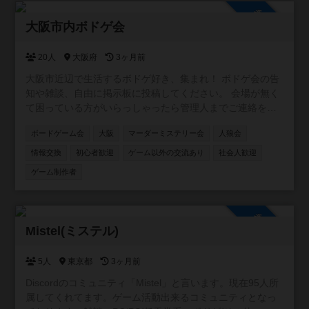
参加自由
大阪市内ボドゲ会
20人
大阪府
3ヶ月前
大阪市近辺で生活するボドゲ好き、集まれ！ ボドゲ会の告
知や雑談、自由に掲示板に投稿してください。 会場が無く
て困っている方がいらっしゃったら管理人までご連絡を！
ご相談乗ります！
ボードゲーム会
大阪
マーダーミステリー会
人狼会
情報交換
初心者歓迎
ゲーム以外の交流あり
社会人歓迎
ゲーム制作者
参加自由
Mistel(ミステル)
5人
東京都
3ヶ月前
Discordのコミュニティ「Mistel」と言います。現在95人所
属してくれてます。ゲーム活動出来るコミュニティとなっ