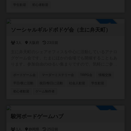
https://line.me/ti/g2/5_rzkfTnDYAR87LOQV7Vcw?
学生歓迎
初心者歓迎
utm_source=invitation&utm_medium=link_copy&utm_camp
aign=default
参加自由
ソーシャルギルドボドゲ会（主に弁天町）
3人
大阪府
23日前
主に弁天町のシェアオフィスを中心に活動しているアナロ
グゲーム会です。たまにほかの会場でも開催することもあ
ります。参加自由のゆるい集まりですので、気軽にご参加
ください！カードゲーム・ボードゲームのほか、希望者が
ボードゲーム会
マーダーミステリー会
TRPG会
情報交換
いればTRPGやマダミスも開催しています。一緒に企画し
てくれる仲間も募集中です。
平日/夜に活動
祝日/祭日に活動
社会人歓迎
学生歓迎
初心者歓迎
ゲーム制作者
参加自由
駿河ボードゲームハブ
1人
静岡県
25日前