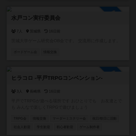
入り相席で一緒のゲームを楽しんでもらえる機会も増えま
した。 店内には約２００種類のボドゲ、いくつかの人狼
参加自由
系、クトゥルフ神話TRPGのルールブックがございます。
水戸コン実行委員会
ボドゲ会、、人狼会、それぞれにお酒のありなし、平日、
土日祝のカテゴリに分けて参加を募っていきます。 これか
7人
茨城県
16日前
ら先、マダミス会、TRPGのでGM担当になっていけるよう
茨城大学ゲーム研究会OB会です。 交流用に作成します。
にしていきます。一日店長権なんていうのもいいかもしれ
ません。 いずれにせよ、皆さんの協力が必要です。コミュ
ボードゲーム会
情報交換
ニティに参加いただき、開催の連絡ができる人数を増やさ
せてください。そして、ご要望に応えられるような大会運
営を致します。
参加自由
ヒラコロ -平戸TRPGコンベンション-
3人
長崎県
16日前
平戸でTRPGが遊べる場所です おひとりでも お友達とで
も みんなで楽しくTRPGで遊びましょう
TRPG会
情報交換
マーダーミステリー会
祝日/祭日に活動
社会人歓迎
学生歓迎
初心者歓迎
ゲーム制作者