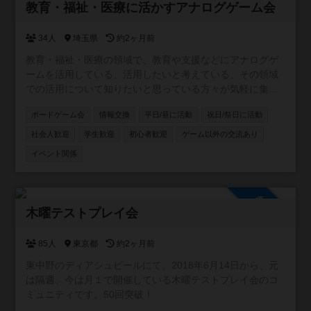
参加自由
教育・福祉・医療に活かすアナログゲーム会
34人
埼玉県
約2ヶ月前
教育・福祉・医療の領域で、教育や支援などにアナログゲ
ームを活用している、活用したいと考えている、その領域
での活用について知りたいと思っている方々が気軽に集ま
ったり、意見交換ができるようにと作成したコミュニティ
ボードゲーム会
情報交換
平日/昼に活動
祝日/祭日に活動
です。資格の有無にかかわらず、楽しんで意見・情報交換
をしたり、実際に集まってゲーム会などができればと考え
社会人歓迎
学生歓迎
初心者歓迎
ゲーム以外の交流あり
ています。 ※他者への誹謗中傷はおやめください。
イベント関係
参加自由
木曜テストプレイ会
85人
東京都
約2ヶ月前
東中野のディアシュピールにて、2018年6月14日から、元
は隔週、今は月１で開催している木曜テストプレイ会のコ
ミュニティです。50回突破！