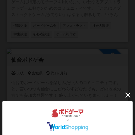
ゲームに特定のモチーフを用いない、いわゆるアブストラ
クトゲーム好きのためのコミュニティです。「これはアブ
ストラクトゲームだ/でない」はゆるく解釈して、いろんな
人の情報交換に使っていただければと思います。
情報交換
ボードゲーム会
アブストラクト
社会人歓迎
学生歓迎
初心者歓迎
ゲーム制作者
参加自由
仙台ボドゲ会
30人
宮城県
約1ヶ月前
仙台でボードゲームを楽しみたい人のコミュニティです。
と、言いつつも仙台にこだわらずどなたでも、どの地域の
方でも参加大歓迎です！ 盛り上がっていきまっしょー！
ボードゲーム会
情報交換
平日/昼に活動
平日/夜に活動
社会人歓迎
学生歓迎
初心者歓迎
祝日/祭日に活動
マーダーミステリー会
人狼会