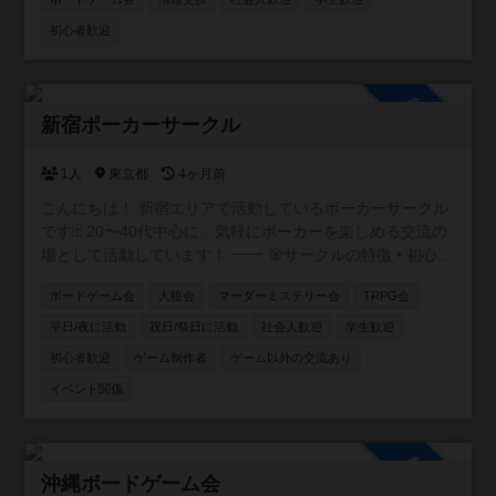
上でボドゲがしたいので。気軽にお話し頂きたいのですが
主計将校:第二次世界大戦の補給戦 / 主計総監を特にやりた
初心者歓迎
いなと思っています。前哨戦と総力戦はともに持っていま
す。ここ１年ほどは興味のある方が集まり月１、２回主計
将校総力戦ありで６人でプレイ出来ております。興味のあ
参加自由
る方募集中です。
新宿ポーカーサークル
1人
東京都
4ヶ月前
こんにちは！ 新宿エリアで活動しているポーカーサークル
です🃏 20〜40代中心に、気軽にポーカーを楽しめる交流の
場として活動しています！ ⸻ 🎯サークルの特徴 • 初心
者・未経験者も大歓迎！ 初心者講習付で、ルール説明か
ボードゲーム会
人狼会
マーダーミステリー会
TRPG会
らテーブルマナーまで丁寧にサポートします✨ アプリで
しかやったことない方も多く来られます • 成績を自社開発
平日/夜に活動
祝日/祭日に活動
社会人歓迎
学生歓迎
したアプリで管理📊 自分の上達が実感できます！ • 復活
初心者歓迎
ゲーム制作者
ゲーム以外の交流あり
無料で安心♻️ 追加料金なく初心者の方も最後まで楽しめ
イベント関係
ます！ • フレンドリーな雰囲気で、友達作りにも最適🎉
本サークルメンバーで海外に行ったり、キャンプに行った
りもします⛺
参加自由
沖縄ボードゲーム会