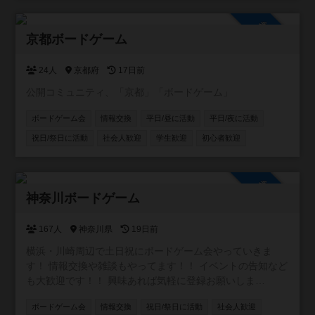
参加自由
京都ボードゲーム
24人
京都府
17日前
公開コミュニティ、「京都」「ボードゲーム」
ボードゲーム会
情報交換
平日/昼に活動
平日/夜に活動
祝日/祭日に活動
社会人歓迎
学生歓迎
初心者歓迎
参加自由
神奈川ボードゲーム
167人
神奈川県
19日前
横浜・川崎周辺で土日祝にボードゲーム会やっていきま
す！ 情報交換や雑談もやってます！！ イベントの告知など
も大歓迎です！！ 興味あれば気軽に登録お願いしま
す！！！ [参加自由] LINE オープンチャット (イベントの通
ボードゲーム会
情報交換
祝日/祭日に活動
社会人歓迎
知や雑談に使ってます)