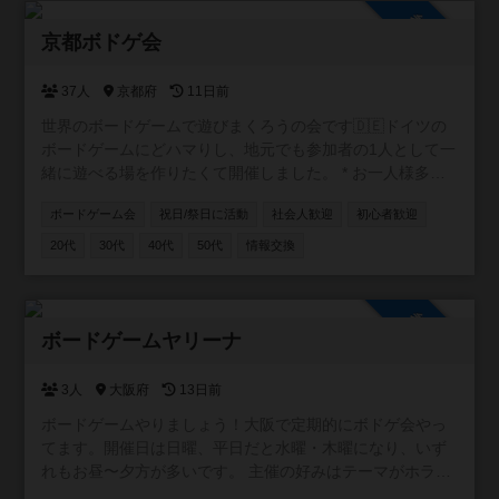
参加自由
京都ボドゲ会
37人
京都府
11日前
世界のボードゲームで遊びまくろうの会です🇩🇪ドイツの
ボードゲームにどハマりし、地元でも参加者の1人として一
緒に遊べる場を作りたくて開催しました。 * お一人様多
数！初参加も大歓迎 * 手ぶらOK！ボドゲ持ち込み大歓迎 *
ボードゲーム会
祝日/祭日に活動
社会人歓迎
初心者歓迎
入退室時間は自由 もちろん、市外・府外の方も大歓迎で
す。 月1回程度、公共施設でオープン会を開催していま
20代
30代
40代
50代
情報交換
す。 お気軽にご参加お待ちしています🐈 ※2025.12月よ
り、オープン会を休止しております。ぼちぼち掲示板から
再開していきますので、気長によろしくです〜🐈
参加自由
ボードゲームヤリーナ
3人
大阪府
13日前
ボードゲームやりましょう！大阪で定期的にボドゲ会やっ
てます。開催日は日曜、平日だと水曜・木曜になり、いず
れもお昼〜夕方が多いです。 主催の好みはテーマがホラ
ー、ファンタジー、SFもの。正体隠匿、推理、おバカ系の