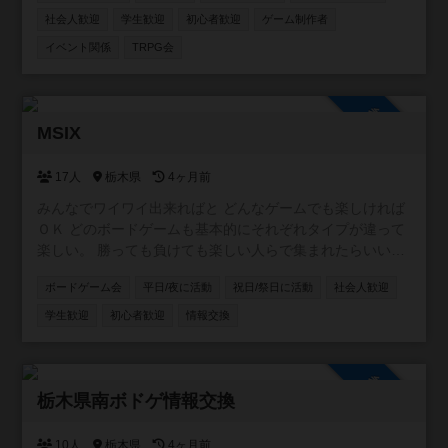
instagramアカウントはこちら↓
社会人歓迎
学生歓迎
初心者歓迎
ゲーム制作者
https://www.instagram.com/tabira_bg_lab/
イベント関係
TRPG会
参加自由
MSIX
17人
栃木県
4ヶ月前
みんなでワイワイ出来ればと どんなゲームでも楽しければ
ＯＫ どのボードゲームも基本的にそれぞれタイプが違って
楽しい。 勝っても負けても楽しい人らで集まれたらいい
な。
ボードゲーム会
平日/夜に活動
祝日/祭日に活動
社会人歓迎
学生歓迎
初心者歓迎
情報交換
参加自由
栃木県南ボドゲ情報交換
10人
栃木県
4ヶ月前