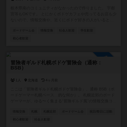
栃木県南のコミュニティがなかったので作りました。 宇都
宮等もOKです。 とにかくボドゲカフェや売ってるお店も少
ないので、情報交換や、近くにボドゲ好きの人がいると感
じられるだけでも嬉しいです。
ボードゲーム会
情報交換
社会人歓迎
学生歓迎
初心者歓迎
参加自由
冒険者ギルド札幌ボドゲ冒険会（通称：
BSB）
1人
北海道
4ヶ月前
ここは「冒険者ギルド札幌ボドゲ冒険会」、通称 BSB（ボ
ードゲーマー札幌ベース…的な何か）。 札幌近郊のボード
ゲーマーが、ゆる〜く集まる“冒険ギルド風”の情報交換コミ
ュニティです。 ギルドマスター（＝私）が、ときどき「ク
情報交換
札幌
札幌近郊
ボードゲーム会
祝日/祭日に活動
エスト」と称して気になるボードゲームを提示しますの
で、 冒険者のみなさんは自由に感想を書いたり、体験談を
初心者歓迎
社会人歓迎
語ったりしてくれればOK！ 見事クエストに答えてくれた冒