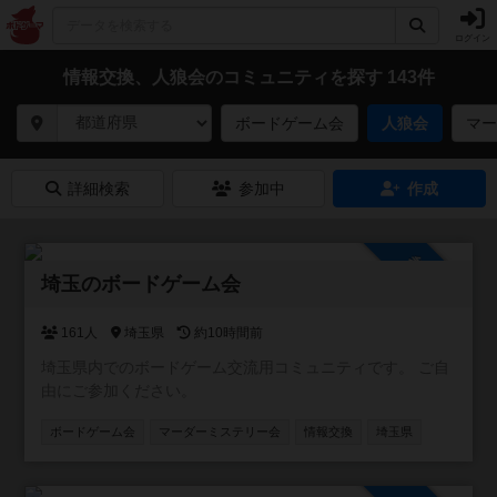
ログイン
情報交換、人狼会のコミュニティを探す 143件
ボードゲーム会
人狼会
マー
詳細検索
参加中
作成
参加自由
埼玉のボードゲーム会
161人
埼玉県
約10時間前
埼玉県内でのボードゲーム交流用コミュニティです。 ご自
由にご参加ください。
ボードゲーム会
マーダーミステリー会
情報交換
埼玉県