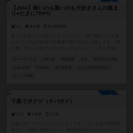
参加自由
【JMA】軽いのも重いのも大好きさんの集ま
り●たまにTRPG
4人
東京都
約18時間前
勝っても負けても楽しくをモットーに！軽〜重なんでも楽
しみたい方は大歓迎です🍀東京都を中心に主催します。 特
に重いゲーム初めてだけどやってみたいという方が参加し
やすいようなイベントを目指しています。 ボドゲ界隈では
ボードゲーム会
TRPG会
情報交換
交流
祝日/祭日に活動
新参者の主催者ですが、毎月新しいボドゲ開拓しているの
でリクエストやおすすめも受け付けます✨
社会人歓迎
学生歓迎
初心者歓迎
ゲーム以外の交流あり
イベント関係
参加自由
千葉でボドゲ（チバボド）
37人
千葉県
1日前
千葉のボードゲームコミュニティです！ ボドゲ会や相席募
集などご自由に投稿下さい！ 運営は南柏のボードゲームス