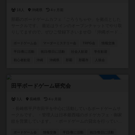
18人
沖縄県
4ヶ月前
那覇のボードゲームカフェ「ごろうちゃや」を拠点とした
サークルです。 最近はラインのオープンチャットでやり取
りしてますので、ぜひご登録下さいませ😊 「沖縄ボードゲ
ームサークル in【ごろうちゃや】」 https://x.gd/l6XIi ・ボ
ボードゲーム会
マーダーミステリー会
TRPG会
情報交換
ードゲームに興味を持ち始めた方 ・重ゲーが大好きな方 ・
大人数で遊べる環境ではない方 ・いろいろなゲームを遊び
平日/夜に活動
祝日/祭日に活動
社会人歓迎
学生歓迎
たい方 ・平日夜に時間をとれる方 。。。とにかくどんな方
初心者歓迎
沖縄
沖縄県
那覇
那覇市
人狼会
でも参加していただけたら嬉しいです。 もちろん観光で沖
縄に来られる方の参戦も大歓迎！ 日程合わせますので、ぜ
ひ遊んでください＾＾
参加自由
田平ボードゲーム研究会
3人
長崎県
4ヶ月前
・長崎県平戸市田平を中心に活動しているボードゲームサ
ークルです。 ・管理人は日本最西端のボドゲカフェ・御家
紋を営業しています。 ・ボードゲームの貸出を行っている
平戸図書館と共催でボードゲーム会の企画 ・毎月第一水曜
ボードゲーム会
情報交換
平日/夜に活動
祝日/祭日に活動
夜@ライダーズカフェGGさん でボドゲ会の開催 ・