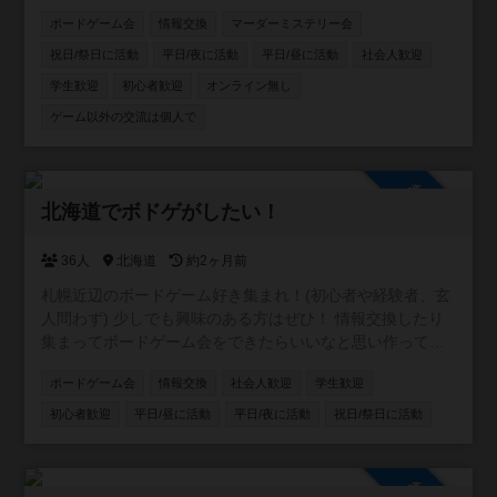
たい方、ボードゲーム友達増やしたい方、ボードゲームの
ボードゲーム会
情報交換
マーダーミステリー会
話をたくさんしたい方、是非お入りください！ 逆にご飯と
か飲みとかそういうことはするつもりありません。 仲良く
祝日/祭日に活動
平日/夜に活動
平日/昼に活動
社会人歓迎
なったなら是非どうぞ！というスタンスです。
学生歓迎
初心者歓迎
オンライン無し
ゲーム以外の交流は個人で
参加自由
北海道でボドゲがしたい！
36人
北海道
約2ヶ月前
札幌近辺のボードゲーム好き集まれ！(初心者や経験者、玄
人問わず) 少しでも興味のある方はぜひ！ 情報交換したり
集まってボードゲーム会をできたらいいなと思い作ってい
ます。 参加者がある程度増えたらボードゲーム会の企画等
ボードゲーム会
情報交換
社会人歓迎
学生歓迎
考えていきます！
初心者歓迎
平日/昼に活動
平日/夜に活動
祝日/祭日に活動