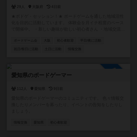
29人
大阪府
4日前
★ボドゲ・セッション！★ ボードゲームを通した地域活性
化を目的に活動しています。 体験会を月イチ程度のペース
で開催中。 ・新しい趣味が欲しい初心者さん ・地域交流に
アイデアが欲しい店舗オーナーさん ・卓をお任せできるベ
ボードゲーム会
大阪
初心者歓迎
平日/夜に活動
テランさん ・テストプレイヤーが欲しいクリエーターさん
お気軽にご参加ください！
祝日/祭日に活動
土日に活動
情報交換
https://www.instagram.com/boardgamesession/
参加自由
愛知県のボードゲーマー
112人
愛知県
9日前
愛知県のボードゲーマーのコミュニティです。 色々情報交
換したりメンバーを募ったり、イベントの告知をしたりし
ましょう。
情報交換
愛知県
初心者歓迎