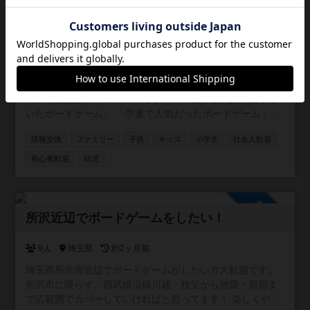
参加自由
子供と一緒にボードゲーム！
169人
約1ヶ月前
小さなお子様と一緒にボードゲームを遊びたい人のため
の、情報交換コミュニティです。 「3歳から家族で遊んで
いたボードゲーム」 「学童で人気だったボードゲーム」
「子供同士でボドゲ、親子ボードゲーム会の情報」 「キッ
情報交換
ファミリー
子供
キッズ
小学生
社会人歓迎
ズ向けのボドゲが遊べる場所の情報」 など、様々な方にご
参加いただければと思います。ボドゲーマだけに限定せ
初心者歓迎
幼児
ず、他コミュニティの宣伝や告知なども自由に行ってくだ
さい。 ご参加お待ちしております！
参加自由
所沢近辺でボードゲームをしたい！
9人
埼玉県
約2ヶ月前
埼玉県所沢市近辺でボードゲームがしたい方大歓迎です。
所沢市に限らず、西武線沿線川越・秩父から池袋・新宿ま
で広範囲でカバーしていければと思ってます！ 楽しくやり