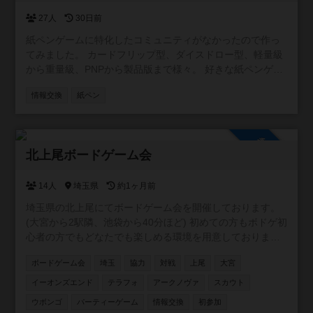
27人
30日前
紙ペンゲームに特化したコミュニティがなかったので作っ
てみました。 カードフリップ型、ダイスドロー型、軽量級
から重量級、PNPから製品版まで様々。 好きな紙ペンゲー
ムを紹介したり知らないゲームの発見ができたらいいなと
情報交換
紙ペン
思います。 掲示板とか特に制限はないので自由に作成して
ください。 無言参加もOKです。お気軽にどうぞ。
参加自由
北上尾ボードゲーム会
14人
埼玉県
約1ヶ月前
埼玉県の北上尾にてボードゲーム会を開催しております。
(大宮から2駅隣、池袋から40分ほど) 初めての方もボドゲ初
心者の方でもどなたでも楽しめる環境を用意しておりま
す。主催含めみんなが持ってきてくれるゲームは新旧含め
ボードゲーム会
埼玉
協力
対戦
上尾
大宮
100種類以上のゲームをご用意しております。 駐車場は200
台ほどで無料です。 6年1月10日現在/114回の開催をしてお
イーオンズエンド
テラフォ
アークノヴァ
スカウト
り 平均30人ほどの方にご参加いただいております。 是非一
ウボンゴ
パーティーゲーム
情報交換
初参加
緒に遊んでください！✨✨