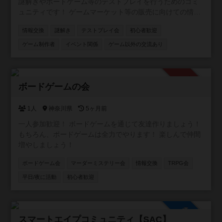
謎解きやボードゲーム等のテストプレイを行うためのコミ
ュニティです！ ゲームマーケット等の販売に向けての情報
交換なども行っていますので是非是非お気軽にご参加くだ
情報交換
謎解き
テストプレイ会
初心者歓迎
さい！
ゲーム制作者
イベント関係
ゲーム以外の交流あり
承認制
ボードゲームの会
1人
神奈川県
5ヶ月前
一人参加歓迎！ ボードゲームを通じて友達作りましょう！
もちろん、ボードゲームは全力でやります！ 楽しんで仲間
増やしましょう！
ボードゲーム会
マーダーミステリー会
情報交換
TRPG会
平日/夜に活動
初心者歓迎
参加自由
スマートエイプコミュニティ【SAC】