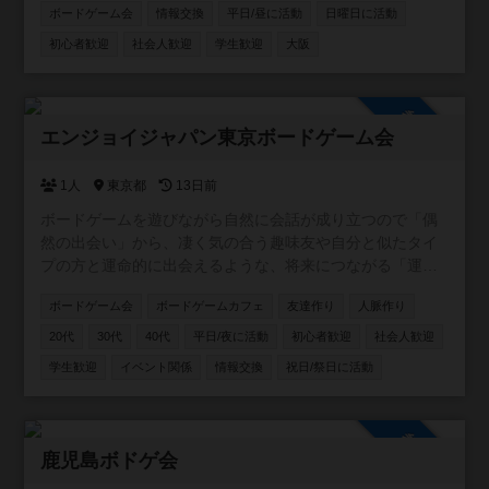
ボードゲーム会
情報交換
平日/昼に活動
日曜日に活動
軽量〜中量級でメジャー作品よりは同人ゲームやマイナー
なのが好き。 ちなみにボードゲームアリーナとは関係あり
初心者歓迎
社会人歓迎
学生歓迎
大阪
ません😆
参加自由
エンジョイジャパン東京ボードゲーム会
1人
東京都
13日前
ボードゲームを遊びながら自然に会話が成り立つので「偶
然の出会い」から、凄く気の合う趣味友や自分と似たタイ
プの方と運命的に出会えるような、将来につながる「運命
の出会い」が見つかる事への願いも込めた交流イベントを
ボードゲーム会
ボードゲームカフェ
友達作り
人脈作り
企画しています✨ 公式ページ https://enjoyjp.jp/
20代
30代
40代
平日/夜に活動
初心者歓迎
社会人歓迎
学生歓迎
イベント関係
情報交換
祝日/祭日に活動
参加自由
鹿児島ボドゲ会