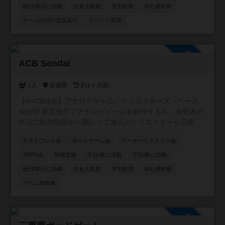
祝日/祭日に活動
社会人歓迎
学生歓迎
初心者歓迎
ゲーム以外の交流あり
イベント関係
参加自由
ACB Sendai
1人
宮城県
約1ヶ月前
【#ACB仙台】アナログゲーム・クリエイターズ・ベース
仙台🎲 東北地方でアナログゲームを制作する人、未発表の
作品に制作段階から関わって地元のクリエイターを応援し
たい人、そんな人達を集めて仙台を中心に活動するアナロ
テストプレイ会
ボードゲーム会
マーダーミステリー会
グゲーム制作コミュニティ!!
TRPG会
情報交換
平日/昼に活動
平日/夜に活動
祝日/祭日に活動
社会人歓迎
学生歓迎
初心者歓迎
ゲーム制作者