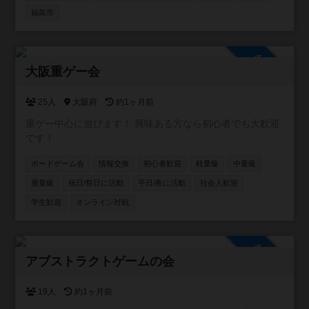
福島市
参加自由
大阪重ゲー会
25人
大阪府
約1ヶ月前
重ゲー中心に遊びます！ 興味ある方なら初心者でも大歓迎
です！
ボードゲーム会
情報交換
初心者歓迎
軽量級
中量級
重量級
祝日/祭日に活動
平日/夜に活動
社会人歓迎
学生歓迎
オンライン対戦
参加自由
アブストラクトゲームの会
19人
約1ヶ月前