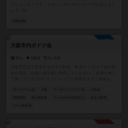
コミュニティです。 かわいいボドゲについてぜひ語りまし
ょう！🙌
情報交換
参加自由
大阪市内ボドゲ会
20人
大阪府
3ヶ月前
大阪市近辺で生活するボドゲ好き、集まれ！ ボドゲ会の告
知や雑談、自由に掲示板に投稿してください。 会場が無く
て困っている方がいらっしゃったら管理人までご連絡を！
ご相談乗ります！
ボードゲーム会
大阪
マーダーミステリー会
人狼会
情報交換
初心者歓迎
ゲーム以外の交流あり
社会人歓迎
ゲーム制作者