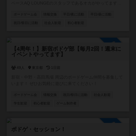
ペースAQ LOUNGEのスタッフであるオカがやってます。
よろしくお願いします！ #柏 ＃松戸 ＃船橋
ボードゲーム会
情報交換
平日/夜に活動
平日/昼に活動
祝日/祭日に活動
社会人歓迎
初心者歓迎
参加自由
【4周年！】新宿ボドゲ部【毎月2回！週末に
イベントやってます】
49人
東京都
1日前
新宿・中野・高田馬場 周辺のボードゲーム仲間を募集して
います！ ぜひお気軽に遊びに来てください！
ボードゲーム会
情報交換
祝日/祭日に活動
社会人歓迎
学生歓迎
初心者歓迎
ゲーム制作者
参加自由
ボドゲ・セッション！