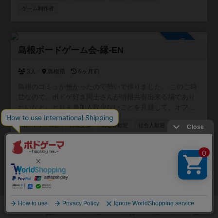
ゲーム制作者
参加自由
島根ボードゲーム会-縁-EN
3人
島根県
6ヶ月前
島根のコミュが無かったので勢いで作りました。 このご時
世なので、ボドゲ好き同士さんが情報共有出来る場であり
たいなと。とりま参加人数少ないことを見越して、オフ会
みたいなイベントの予定は今の所無し。 こちら承認制から
ボードゲーム会
情報交換
初心者歓迎
社会人歓迎
自由参加に変更(5/29) 参加した方は島根出身を一言添えて
掲示板で挨拶してください(っ´ω`c)
平日/昼に活動
平日/夜に活動
祝日/祭日に活動
参加自由
レインボーパワー ボドゲ部
1人
大阪府
6ヶ月前
― 主催も初心者。だからこそ“やさしい”ボドゲ会 ― ■ サー