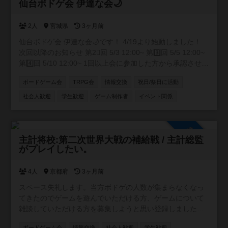
承認制
仙台ボドゲ会 伊達な会🌙
2人
宮城県
3ヶ月前
仙台ボドゲ会 伊達な会🌙です！ 4/19より始動しました！
次回以降のお知らせ 第2⃣回 5/3 12:00~ 第3️⃣回 5/5 12:00~
第4️⃣回 5/10 12:00~ 1回以上会に参加した方から承認させて
いただきます！
ボードゲーム会
TRPG会
情報交換
祝日/祭日に活動
社会人歓迎
学生歓迎
ゲーム制作者
イベント関係
参加自由
主計将校:第二次世界大戦の補給戦 / 主計総監
がプレイしたい。
4人
京都府
3ヶ月前
スペース失礼します。当方ボドゲの人数が集まらなくなっ
てきたのでゲームを遊んでいただける方、ゲームについて
雑談していただける方を募集しようと思い登録しました。
プロフィールの所持ゲームももちろん対応可能です４人以
ボードゲーム会
情報交換
社会人歓迎
学生歓迎