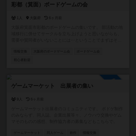
参加自由
彩都（箕面）ボードゲームの会
1人
大阪府
6ヶ月前
大阪府箕面市彩都のボードゲームの集いです。 部活動の地
域移行に併せてサークルを立ち上げようと思いながらも、
需要や賛同者がいないことには⋯ということでまずはその
辺りを探り、ゆくゆくはオフラインでのボードゲーム会開
情報交換
大阪府のボードゲーム会
ボードゲーム会
催を目論むサークルになります。 賛同者の目処が立ち、立
ち上げた場合は天空の家を中心に活動したいと考えていま
初心者歓迎
す。 基本土日の活動で、有志が集まれば平日特定の曜日に
夕方に子どもを巻き込んで…というところまで計画中。 茨
木市彩都や豊北小校区など、近隣の方もご参加ください
参加自由
ゲームマーケット 出展者の集い
9人
6ヶ月前
ゲームマーケット出展者のコミュニティです。 ボドゲ制作
のみならず、同人誌、企業出展等々、ノウハウ交換やゲム
マそのものの感想、制作協力者の募集などもこちらで。
ゲームマーケット
同人ゲーム
創作
情報交換