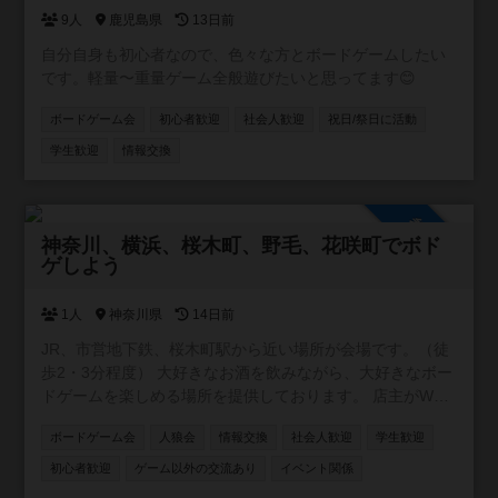
9人
鹿児島県
13日前
自分自身も初心者なので、色々な方とボードゲームしたい
です。軽量〜重量ゲーム全般遊びたいと思ってます😊
ボードゲーム会
初心者歓迎
社会人歓迎
祝日/祭日に活動
学生歓迎
情報交換
参加自由
神奈川、横浜、桜木町、野毛、花咲町でボド
ゲしよう
1人
神奈川県
14日前
JR、市営地下鉄、桜木町駅から近い場所が会場です。（徒
歩2・3分程度） 大好きなお酒を飲みながら、大好きなボー
ドゲームを楽しめる場所を提供しております。 店主がWワ
ークの都合上、営業が不定休です。ですが、レンタルとし
ボードゲーム会
人狼会
情報交換
社会人歓迎
学生歓迎
てスペースを貸し出す事はできます。要するに、店主不在
の時は、お酒や食事の提供、ボードゲームのルール説明が
初心者歓迎
ゲーム以外の交流あり
イベント関係
できません。 少しずつお客様が集まり始め、店内に3組4組