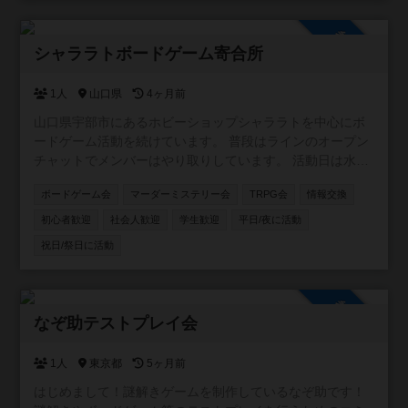
険者には、ギルドからの報酬として ナイスをお届けしま
す。 ※勇者っぽい称号はつきません。ご了承ください。 基
参加自由
本的には、 「札幌近郊でボドゲ好きの仲間がほしい」 「新
シャララトボードゲーム寄合所
作や名作の情報を交換したい」 「ゆるく参加できるギルド
がほしい」 そんな人たちが気軽に集まれる場所です。 難し
1人
山口県
4ヶ月前
いルールはなし！ 初心者・ベテラン問わず、今日からあな
山口県宇部市にあるホビーショップシャララトを中心にボ
たもギルドメンバーです。 好きなボードゲームの話をゆ
ードゲーム活動を続けています。 普段はラインのオープン
る〜く投げていきましょう。
チャットでメンバーはやり取りしています。 活動日は水曜
日夜。土日祝日も集まっていることがあります。 よろしく
ボードゲーム会
マーダーミステリー会
TRPG会
情報交換
お願いします。
初心者歓迎
社会人歓迎
学生歓迎
平日/夜に活動
祝日/祭日に活動
参加自由
なぞ助テストプレイ会
1人
東京都
5ヶ月前
はじめまして！謎解きゲームを制作しているなぞ助です！