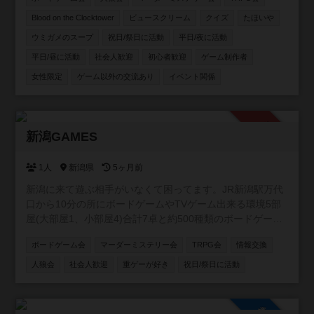
ンテンツを通じた友達作りができる温かい環境を提供して
います。 【主な活動内容】 🎲四ツ谷、板橋、押上、表参
Blood on the Clocktower
ビュースクリーム
クイズ
たほいや
道、池袋、浅草橋など様々ば場所で様々な主催がボードゲ
ウミガメのスープ
祝日/祭日に活動
平日/夜に活動
ーム会を開催しています！ 🐺定番の人狼ゲームがメインの
平日/昼に活動
社会人歓迎
初心者歓迎
ゲーム制作者
会も！ 🔍マーダーミステリーや謎解き、推理ゲーム、
TRPGの会も開催中！ 🐺 次世代推理ゲーム「Blood on the
女性限定
ゲーム以外の交流あり
イベント関係
clocktower」海外で大人気の、途中脱落がない人狼風ゲー
ムもオンライン・オフラインで開催！ 【こんな方にオスス
メ！】 ・ボドゲを始めたい初心者さん🔰 ・勝ち負けよりワ
承認制
イワイ楽しむのが好きな方😆 ・ゲームを通して気の合う仲
新潟GAMES
間を作りたい方🤝 お一人での参加がほとんどですので、初
参加の方もご安心ください！一緒に豊かなボードゲームラ
1人
新潟県
5ヶ月前
イフを楽しみましょう！
新潟に来て遊ぶ相手がいなくて困ってます。JR新潟駅万代
口から10分の所にボードゲームやTVゲーム出来る環境5部
屋(大部屋1、小部屋4)合計7卓と約500種類のボードゲーム
を用意したので一緒に遊んでくれる方募集中です。 ゲーム
ボードゲーム会
マーダーミステリー会
TRPG会
情報交換
は500種類くらいあります。 土曜日AM9時〜17時で活動し
ます。 参加費無料です。 【規約】 ①室内は禁煙です。 ②
人狼会
社会人歓迎
重ゲーが好き
祝日/祭日に活動
ゴミはお持ち帰りください。 ③借りたゲームは大切に扱っ
て下さい。 ④写真は確認して撮影して下さい。