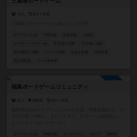
参加自由
三重県ボードゲーム
13人
約1ヶ月前
三重県でボードゲームを遊んでいる方用
ボードゲーム会
TRPG会
情報交換
人狼会
マーダーミステリー会
平日/昼に活動
平日/夜に活動
祝日/祭日に活動
イベント関係
社会人歓迎
学生歓迎
初心者歓迎
ゲーム制作者
参加自由
福島ボードゲームコミュニティ
31人
福島県
約1ヶ月前
福島県内のボードゲームユーザの交流、情報交換向け。 ボ
ドゲの重いや軽い、またベテラン、ビギナーは関係なく、
エンジョイ！ボードゲーム！
ボードゲーム会
情報交換
カードゲーム
ボドゲ
福島県