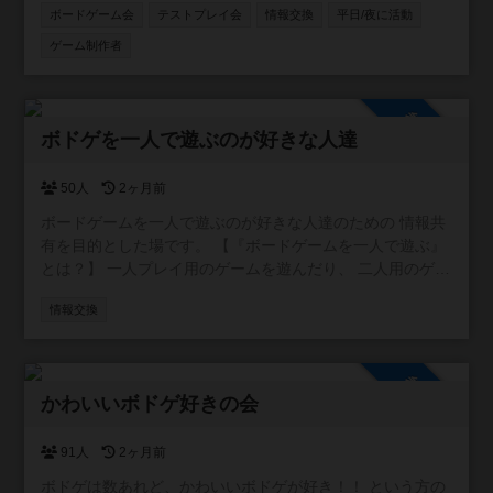
ボードゲーム会
テストプレイ会
情報交換
平日/夜に活動
ゲーム制作者
参加自由
ボドゲを一人で遊ぶのが好きな人達
50人
2ヶ月前
ボードゲームを一人で遊ぶのが好きな人達のための 情報共
有を目的とした場です。 【『ボードゲームを一人で遊ぶ』
とは？】 一人プレイ用のゲームを遊んだり、 二人用のゲー
ムを一人二役で遊んだりすることです。
情報交換
参加自由
かわいいボドゲ好きの会
91人
2ヶ月前
ボドゲは数あれど、かわいいボドゲが好き！！ という方の