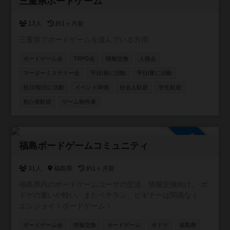
参加自由
三重県ボードゲーム
13人
約1ヶ月前
三重県でボードゲームを遊んでいる方用
ボードゲーム会
TRPG会
情報交換
人狼会
マーダーミステリー会
平日/昼に活動
平日/夜に活動
祝日/祭日に活動
イベント関係
社会人歓迎
学生歓迎
初心者歓迎
ゲーム制作者
参加自由
福島ボードゲームコミュニティ
31人
福島県
約1ヶ月前
福島県内のボードゲームユーザの交流、情報交換向け。 ボ
ドゲの重いや軽い、またベテラン、ビギナーは関係なく、
エンジョイ！ボードゲーム！
ボードゲーム会
情報交換
カードゲーム
ボドゲ
福島県