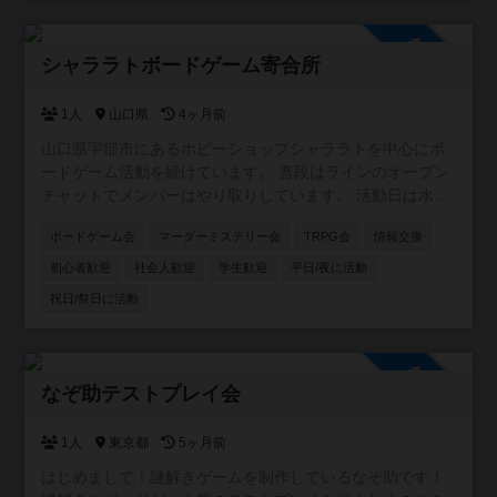
険者には、ギルドからの報酬として ナイスをお届けしま
す。 ※勇者っぽい称号はつきません。ご了承ください。 基
参加自由
本的には、 「札幌近郊でボドゲ好きの仲間がほしい」 「新
シャララトボードゲーム寄合所
作や名作の情報を交換したい」 「ゆるく参加できるギルド
がほしい」 そんな人たちが気軽に集まれる場所です。 難し
1人
山口県
4ヶ月前
いルールはなし！ 初心者・ベテラン問わず、今日からあな
山口県宇部市にあるホビーショップシャララトを中心にボ
たもギルドメンバーです。 好きなボードゲームの話をゆ
ードゲーム活動を続けています。 普段はラインのオープン
る〜く投げていきましょう。
チャットでメンバーはやり取りしています。 活動日は水曜
日夜。土日祝日も集まっていることがあります。 よろしく
ボードゲーム会
マーダーミステリー会
TRPG会
情報交換
お願いします。
初心者歓迎
社会人歓迎
学生歓迎
平日/夜に活動
祝日/祭日に活動
参加自由
なぞ助テストプレイ会
1人
東京都
5ヶ月前
はじめまして！謎解きゲームを制作しているなぞ助です！