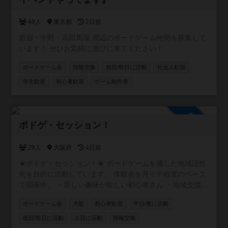
49人
東京都
2日前
新宿・中野・高田馬場 周辺のボードゲーム仲間を募集して
います！ ぜひお気軽に遊びに来てください！
ボードゲーム会
情報交換
祝日/祭日に活動
社会人歓迎
学生歓迎
初心者歓迎
ゲーム制作者
参加自由
ボドゲ・セッション！
29人
大阪府
4日前
★ボドゲ・セッション！★ ボードゲームを通した地域活性
化を目的に活動しています。 体験会を月イチ程度のペース
で開催中。 ・新しい趣味が欲しい初心者さん ・地域交流に
アイデアが欲しい店舗オーナーさん ・卓をお任せできるベ
ボードゲーム会
大阪
初心者歓迎
平日/夜に活動
テランさん ・テストプレイヤーが欲しいクリエーターさん
お気軽にご参加ください！
祝日/祭日に活動
土日に活動
情報交換
https://www.instagram.com/boardgamesession/