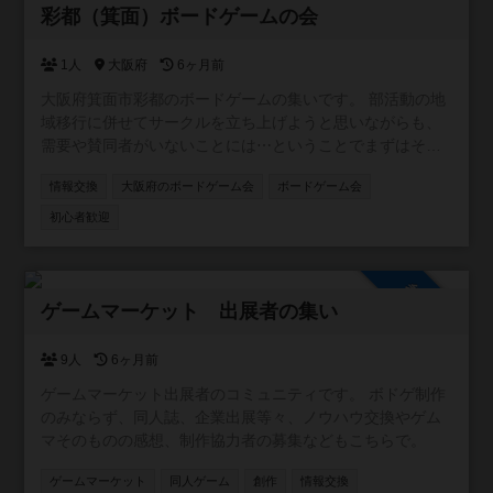
参加自由
彩都（箕面）ボードゲームの会
1人
大阪府
6ヶ月前
大阪府箕面市彩都のボードゲームの集いです。 部活動の地
域移行に併せてサークルを立ち上げようと思いながらも、
需要や賛同者がいないことには⋯ということでまずはその
辺りを探り、ゆくゆくはオフラインでのボードゲーム会開
情報交換
大阪府のボードゲーム会
ボードゲーム会
催を目論むサークルになります。 賛同者の目処が立ち、立
ち上げた場合は天空の家を中心に活動したいと考えていま
初心者歓迎
す。 基本土日の活動で、有志が集まれば平日特定の曜日に
夕方に子どもを巻き込んで…というところまで計画中。 茨
木市彩都や豊北小校区など、近隣の方もご参加ください
参加自由
ゲームマーケット 出展者の集い
9人
6ヶ月前
ゲームマーケット出展者のコミュニティです。 ボドゲ制作
のみならず、同人誌、企業出展等々、ノウハウ交換やゲム
マそのものの感想、制作協力者の募集などもこちらで。
ゲームマーケット
同人ゲーム
創作
情報交換