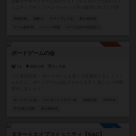
謎解きやボードゲーム等のテストプレイを行うためのコミ
ュニティです！ ゲームマーケット等の販売に向けての情報
交換なども行っていますので是非是非お気軽にご参加くだ
情報交換
謎解き
テストプレイ会
初心者歓迎
さい！
ゲーム制作者
イベント関係
ゲーム以外の交流あり
承認制
ボードゲームの会
1人
神奈川県
5ヶ月前
一人参加歓迎！ ボードゲームを通じて友達作りましょう！
もちろん、ボードゲームは全力でやります！ 楽しんで仲間
増やしましょう！
ボードゲーム会
マーダーミステリー会
情報交換
TRPG会
平日/夜に活動
初心者歓迎
参加自由
スマートエイプコミュニティ【SAC】