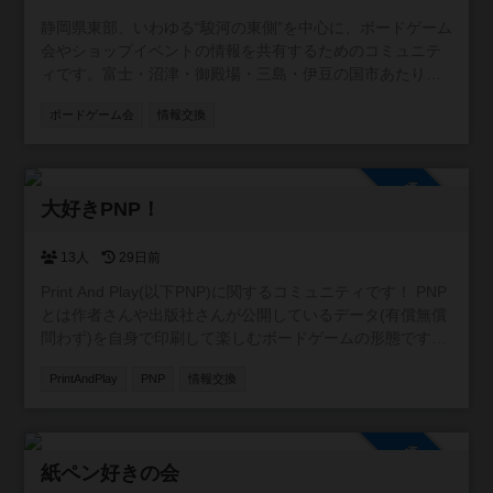
静岡県東部、いわゆる“駿河の東側”を中心に、ボードゲーム
会やショップイベントの情報を共有するためのコミュニテ
ィです。富士・沼津・御殿場・三島・伊豆の国市あたり周
辺を取り扱います。 この地域には個人主催の小さな会から
ボードゲーム会
情報交換
店舗イベントまで幅広い場がありますが、情報が点在して
いて見つけにくいこともあります。 そこで、参加者同士が
「こんな会があるよ」「今度イベントやります」と気軽に
参加自由
投稿できる場として、このコミュニティを作りました。初
大好きPNP！
心者歓迎の会、重ゲー中心、親子向け、新作体験会など、
ジャンルや規模は問いません。主催者・参加者どちらでも
自由に情報を共有できます。 また、みんなが安心して利用
13人
29日前
できるよう、宗教やマルチ商法など、ボードゲームと関係
Print And Play(以下PNP)に関するコミュニティです！ PNP
のない勧誘目的での利用はお控えいただけると助かりま
とは作者さんや出版社さんが公開しているデータ(有償無償
す。 遊ぶ場所を探している方、仲間を増やしたい方に、ゆ
問わず)を自身で印刷して楽しむボードゲームの形態です。
るく活用していただければうれしいです。
新作の情報交換や翻訳の相談等の交流を目的としたコミュ
PrintAndPlay
PNP
情報交換
ニティにしたいです！
参加自由
紙ペン好きの会