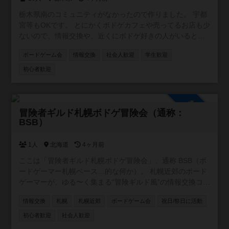
栃木県南のコミュニティがなかったので作りました。 宇都
宮等もOKです。 とにかくボドゲカフェや売ってるお店も少
ないので、情報交換や、近くにボドゲ好きの人がいると感
じられるだけでも嬉しいです。
ボードゲーム会
情報交換
社会人歓迎
学生歓迎
初心者歓迎
参加自由
冒険者ギルド札幌ボドゲ冒険会（通称：
BSB）
1人
北海道
4ヶ月前
ここは「冒険者ギルド札幌ボドゲ冒険会」、通称 BSB（ボ
ードゲーマー札幌ベース…的な何か）。 札幌近郊のボード
ゲーマーが、ゆる〜く集まる“冒険ギルド風”の情報交換コミ
ュニティです。 ギルドマスター（＝私）が、ときどき「ク
情報交換
札幌
札幌近郊
ボードゲーム会
祝日/祭日に活動
エスト」と称して気になるボードゲームを提示しますの
で、 冒険者のみなさんは自由に感想を書いたり、体験談を
初心者歓迎
社会人歓迎
語ったりしてくれればOK！ 見事クエストに答えてくれた冒