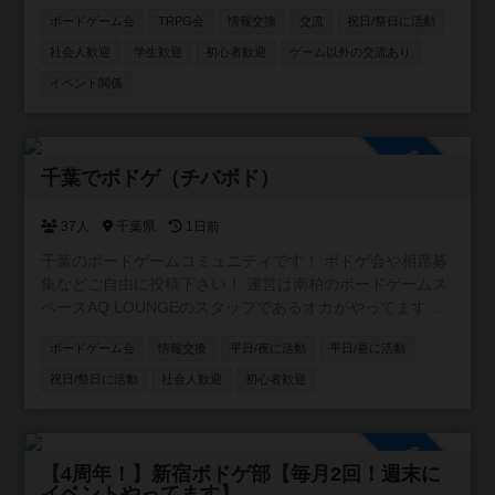
やすいようなイベントを目指しています。 ボドゲ界隈では
ボードゲーム会
TRPG会
情報交換
交流
祝日/祭日に活動
新参者の主催者ですが、毎月新しいボドゲ開拓しているの
でリクエストやおすすめも受け付けます✨
社会人歓迎
学生歓迎
初心者歓迎
ゲーム以外の交流あり
イベント関係
参加自由
千葉でボドゲ（チバボド）
37人
千葉県
1日前
千葉のボードゲームコミュニティです！ ボドゲ会や相席募
集などご自由に投稿下さい！ 運営は南柏のボードゲームス
ペースAQ LOUNGEのスタッフであるオカがやってます。
よろしくお願いします！ #柏 ＃松戸 ＃船橋
ボードゲーム会
情報交換
平日/夜に活動
平日/昼に活動
祝日/祭日に活動
社会人歓迎
初心者歓迎
参加自由
【4周年！】新宿ボドゲ部【毎月2回！週末に
イベントやってます】