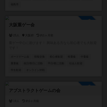
福島市
参加自由
大阪重ゲー会
25人
大阪府
約1ヶ月前
重ゲー中心に遊びます！ 興味ある方なら初心者でも大歓迎
です！
ボードゲーム会
情報交換
初心者歓迎
軽量級
中量級
重量級
祝日/祭日に活動
平日/夜に活動
社会人歓迎
学生歓迎
オンライン対戦
参加自由
アブストラクトゲームの会
19人
約1ヶ月前