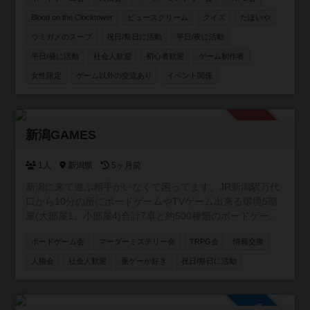
ンテンツを通じた友達作りができる温かい環境を提供して
います。 【主な活動内容】 🎲四ツ谷、板橋、押上、表参
Blood on the Clocktower
ビュースクリーム
クイズ
たほいや
道、池袋、浅草橋など様々ば場所で様々な主催がボードゲ
ウミガメのスープ
祝日/祭日に活動
平日/夜に活動
ーム会を開催しています！ 🐺定番の人狼ゲームがメインの
平日/昼に活動
社会人歓迎
初心者歓迎
ゲーム制作者
会も！ 🔍マーダーミステリーや謎解き、推理ゲーム、
TRPGの会も開催中！ 🐺 次世代推理ゲーム「Blood on the
女性限定
ゲーム以外の交流あり
イベント関係
clocktower」海外で大人気の、途中脱落がない人狼風ゲー
ムもオンライン・オフラインで開催！ 【こんな方にオスス
メ！】 ・ボドゲを始めたい初心者さん🔰 ・勝ち負けよりワ
承認制
イワイ楽しむのが好きな方😆 ・ゲームを通して気の合う仲
新潟GAMES
間を作りたい方🤝 お一人での参加がほとんどですので、初
参加の方もご安心ください！一緒に豊かなボードゲームラ
1人
新潟県
5ヶ月前
イフを楽しみましょう！
新潟に来て遊ぶ相手がいなくて困ってます。JR新潟駅万代
口から10分の所にボードゲームやTVゲーム出来る環境5部
屋(大部屋1、小部屋4)合計7卓と約500種類のボードゲーム
を用意したので一緒に遊んでくれる方募集中です。 ゲーム
ボードゲーム会
マーダーミステリー会
TRPG会
情報交換
は500種類くらいあります。 土曜日AM9時〜17時で活動し
ます。 参加費無料です。 【規約】 ①室内は禁煙です。 ②
人狼会
社会人歓迎
重ゲーが好き
祝日/祭日に活動
ゴミはお持ち帰りください。 ③借りたゲームは大切に扱っ
て下さい。 ④写真は確認して撮影して下さい。