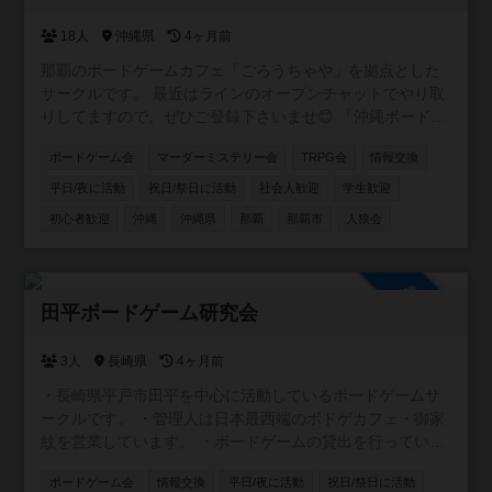
18人
沖縄県
4ヶ月前
那覇のボードゲームカフェ「ごろうちゃや」を拠点とした
サークルです。 最近はラインのオープンチャットでやり取
りしてますので、ぜひご登録下さいませ😊 「沖縄ボードゲ
ームサークル in【ごろうちゃや】」 https://x.gd/l6XIi ・ボ
ボードゲーム会
マーダーミステリー会
TRPG会
情報交換
ードゲームに興味を持ち始めた方 ・重ゲーが大好きな方 ・
大人数で遊べる環境ではない方 ・いろいろなゲームを遊び
平日/夜に活動
祝日/祭日に活動
社会人歓迎
学生歓迎
たい方 ・平日夜に時間をとれる方 。。。とにかくどんな方
初心者歓迎
沖縄
沖縄県
那覇
那覇市
人狼会
でも参加していただけたら嬉しいです。 もちろん観光で沖
縄に来られる方の参戦も大歓迎！ 日程合わせますので、ぜ
ひ遊んでください＾＾
参加自由
田平ボードゲーム研究会
3人
長崎県
4ヶ月前
・長崎県平戸市田平を中心に活動しているボードゲームサ
ークルです。 ・管理人は日本最西端のボドゲカフェ・御家
紋を営業しています。 ・ボードゲームの貸出を行っている
平戸図書館と共催でボードゲーム会の企画 ・毎月第一水曜
ボードゲーム会
情報交換
平日/夜に活動
祝日/祭日に活動
夜@ライダーズカフェGGさん でボドゲ会の開催 ・