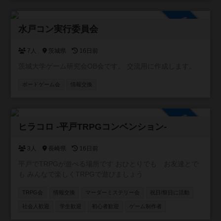
入り相席で一緒のゲームを楽しんでもらえる機会も増えま
した。 店内には約２００種類のボドゲ、いくつかの人狼
参加自由
系、クトゥルフ神話TRPGのルールブックがございます。
水戸コン実行委員会
ボドゲ会、、人狼会、それぞれにお酒のありなし、平日、
土日祝のカテゴリに分けて参加を募っていきます。 これか
7人
茨城県
16日前
ら先、マダミス会、TRPGのでGM担当になっていけるよう
茨城大学ゲーム研究会OB会です。 交流用に作成します。
にしていきます。一日店長権なんていうのもいいかもしれ
ません。 いずれにせよ、皆さんの協力が必要です。コミュ
ボードゲーム会
情報交換
ニティに参加いただき、開催の連絡ができる人数を増やさ
せてください。そして、ご要望に応えられるような大会運
営を致します。
参加自由
ヒラコロ -平戸TRPGコンベンション-
3人
長崎県
16日前
平戸でTRPGが遊べる場所です おひとりでも お友達とで
も みんなで楽しくTRPGで遊びましょう
TRPG会
情報交換
マーダーミステリー会
祝日/祭日に活動
社会人歓迎
学生歓迎
初心者歓迎
ゲーム制作者