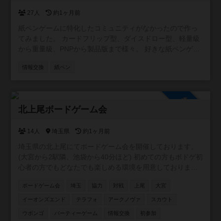
27人
約1ヶ月前
紙ペンゲームに特化したコミュニティがなかったので作っ
てみました。 カードフリップ型、ダイスドロー型、軽量級
から重量級、PNPから製品版まで様々。 好きな紙ペンゲー
ムを紹介したり知らないゲームの発見ができたらいいなと
情報交換
紙ペン
思います。 掲示板とか特に制限はないので自由に作成して
ください。 無言参加もOKです。お気軽にどうぞ。
参加自由
北上尾ボードゲーム会
14人
埼玉県
約1ヶ月前
埼玉県の北上尾にてボードゲーム会を開催しております。
(大宮から2駅隣、池袋から40分ほど) 初めての方もボドゲ初
心者の方でもどなたでも楽しめる環境を用意しておりま
す。主催含めみんなが持ってきてくれるゲームは新旧含め
ボードゲーム会
埼玉
協力
対戦
上尾
大宮
100種類以上のゲームをご用意しております。 駐車場は200
台ほどで無料です。 6年1月10日現在/114回の開催をしてお
イーオンズエンド
テラフォ
アークノヴァ
スカウト
り 平均30人ほどの方にご参加いただいております。 是非一
ウボンゴ
パーティーゲーム
情報交換
初参加
緒に遊んでください！✨✨