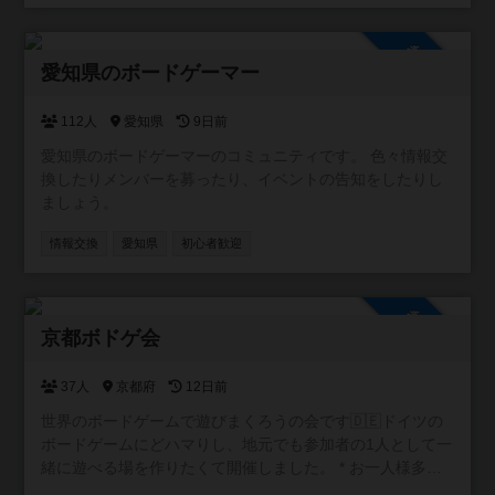
参加自由
愛知県のボードゲーマー
112人
愛知県
9日前
愛知県のボードゲーマーのコミュニティです。 色々情報交
換したりメンバーを募ったり、イベントの告知をしたりし
ましょう。
情報交換
愛知県
初心者歓迎
参加自由
京都ボドゲ会
37人
京都府
12日前
世界のボードゲームで遊びまくろうの会です🇩🇪ドイツの
ボードゲームにどハマりし、地元でも参加者の1人として一
緒に遊べる場を作りたくて開催しました。 * お一人様多
数！初参加も大歓迎 * 手ぶらOK！ボドゲ持ち込み大歓迎 *