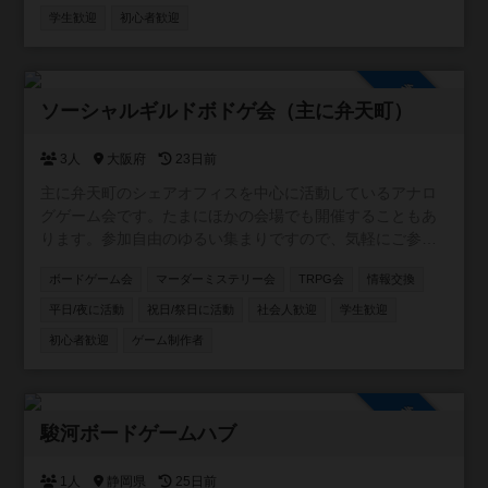
https://line.me/ti/g2/5_rzkfTnDYAR87LOQV7Vcw?
学生歓迎
初心者歓迎
utm_source=invitation&utm_medium=link_copy&utm_camp
aign=default
参加自由
ソーシャルギルドボドゲ会（主に弁天町）
3人
大阪府
23日前
主に弁天町のシェアオフィスを中心に活動しているアナロ
グゲーム会です。たまにほかの会場でも開催することもあ
ります。参加自由のゆるい集まりですので、気軽にご参加
ください！カードゲーム・ボードゲームのほか、希望者が
ボードゲーム会
マーダーミステリー会
TRPG会
情報交換
いればTRPGやマダミスも開催しています。一緒に企画し
てくれる仲間も募集中です。
平日/夜に活動
祝日/祭日に活動
社会人歓迎
学生歓迎
初心者歓迎
ゲーム制作者
参加自由
駿河ボードゲームハブ
1人
静岡県
25日前