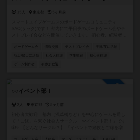
15人
東京都
5ヶ月前
スマートエイプゲームスのボードゲームコミュニティ
SAC(サック)です！ 都内にて平日夜のボードゲーム会やテ
ストプレイ会などを開催していきます。 初心者、経験者限
らずみなさんのご参加お待ちしています！
ボードゲーム会
情報交換
テストプレイ会
平日/夜に活動
祝日/祭日に活動
社会人歓迎
学生歓迎
初心者歓迎
ゲーム制作者
初参加歓迎
参加自由
○○イベント部！
2人
東京都
5ヶ月前
初心者大歓迎！都内（浅草橋など）を中心にゲームを通し
て「ご縁」を繋ぐ社会人サークル「○○イベント部！」です
🎲✨ 【どんなサークル？】 「イベントで経験とご縁を増や
したい！」をモットーに、ボードゲームをはじめ様々なコ
ボードゲーム会
人狼会
マーダーミステリー会
TRPG会