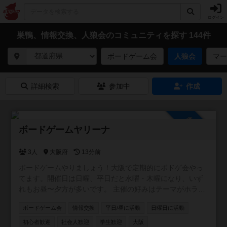
ログイン
巣鴨、情報交換、人狼会のコミュニティを探す 144件
ボードゲーム会
人狼会
マー
詳細検索
参加中
作成
参加自由
ボードゲームヤリーナ
3人
大阪府
13分前
ボードゲームやりましょう！大阪で定期的にボドゲ会やっ
てます。開催日は日曜、平日だと水曜・木曜になり、いず
れもお昼〜夕方が多いです。 主催の好みはテーマがホラ
ー、ファンタジー、SFもの。正体隠匿、推理、おバカ系の
ボードゲーム会
情報交換
平日/昼に活動
日曜日に活動
軽量〜中量級でメジャー作品よりは同人ゲームやマイナー
なのが好き。 ちなみにボードゲームアリーナとは関係あり
初心者歓迎
社会人歓迎
学生歓迎
大阪