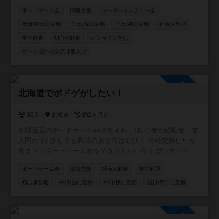
たい方、ボードゲーム友達増やしたい方、ボードゲームの
ボードゲーム会
情報交換
マーダーミステリー会
話をたくさんしたい方、是非お入りください！ 逆にご飯と
か飲みとかそういうことはするつもりありません。 仲良く
祝日/祭日に活動
平日/夜に活動
平日/昼に活動
社会人歓迎
なったなら是非どうぞ！というスタンスです。
学生歓迎
初心者歓迎
オンライン無し
ゲーム以外の交流は個人で
参加自由
北海道でボドゲがしたい！
36人
北海道
約2ヶ月前
札幌近辺のボードゲーム好き集まれ！(初心者や経験者、玄
人問わず) 少しでも興味のある方はぜひ！ 情報交換したり
集まってボードゲーム会をできたらいいなと思い作ってい
ます。 参加者がある程度増えたらボードゲーム会の企画等
ボードゲーム会
情報交換
社会人歓迎
学生歓迎
考えていきます！
初心者歓迎
平日/昼に活動
平日/夜に活動
祝日/祭日に活動