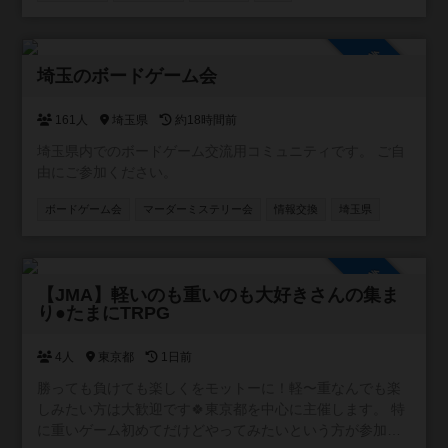
ません😆
参加自由
埼玉のボードゲーム会
161人
埼玉県
約18時間前
埼玉県内でのボードゲーム交流用コミュニティです。 ご自
由にご参加ください。
ボードゲーム会
マーダーミステリー会
情報交換
埼玉県
参加自由
【JMA】軽いのも重いのも大好きさんの集ま
り●たまにTRPG
4人
東京都
1日前
勝っても負けても楽しくをモットーに！軽〜重なんでも楽
しみたい方は大歓迎です🍀東京都を中心に主催します。 特
に重いゲーム初めてだけどやってみたいという方が参加し