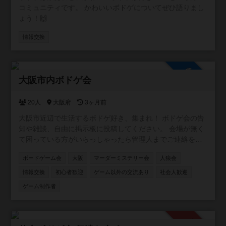
コミュニティです。 かわいいボドゲについてぜひ語りまし
ょう！🙌
情報交換
参加自由
大阪市内ボドゲ会
20人
大阪府
3ヶ月前
大阪市近辺で生活するボドゲ好き、集まれ！ ボドゲ会の告
知や雑談、自由に掲示板に投稿してください。 会場が無く
て困っている方がいらっしゃったら管理人までご連絡を！
ご相談乗ります！
ボードゲーム会
大阪
マーダーミステリー会
人狼会
情報交換
初心者歓迎
ゲーム以外の交流あり
社会人歓迎
ゲーム制作者