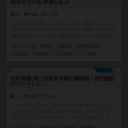
承認制
仙台ボドゲ会 伊達な会🌙
2人
宮城県
3ヶ月前
仙台ボドゲ会 伊達な会🌙です！ 4/19より始動しました！
次回以降のお知らせ 第2⃣回 5/3 12:00~ 第3️⃣回 5/5 12:00~
第4️⃣回 5/10 12:00~ 1回以上会に参加した方から承認させて
いただきます！
ボードゲーム会
TRPG会
情報交換
祝日/祭日に活動
社会人歓迎
学生歓迎
ゲーム制作者
イベント関係
参加自由
主計将校:第二次世界大戦の補給戦 / 主計総監
がプレイしたい。
4人
京都府
3ヶ月前
スペース失礼します。当方ボドゲの人数が集まらなくなっ
てきたのでゲームを遊んでいただける方、ゲームについて
雑談していただける方を募集しようと思い登録しました。
プロフィールの所持ゲームももちろん対応可能です４人以
ボードゲーム会
情報交換
社会人歓迎
学生歓迎