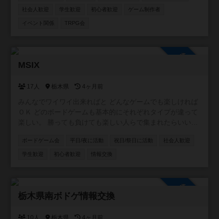
instagramアカウントはこちら↓
社会人歓迎
学生歓迎
初心者歓迎
ゲーム制作者
https://www.instagram.com/tabira_bg_lab/
イベント関係
TRPG会
参加自由
MSIX
17人
栃木県
4ヶ月前
みんなでワイワイ出来ればと どんなゲームでも楽しければ
ＯＫ どのボードゲームも基本的にそれぞれタイプが違って
楽しい。 勝っても負けても楽しい人らで集まれたらいい
な。
ボードゲーム会
平日/夜に活動
祝日/祭日に活動
社会人歓迎
学生歓迎
初心者歓迎
情報交換
参加自由
栃木県南ボドゲ情報交換
10人
栃木県
4ヶ月前