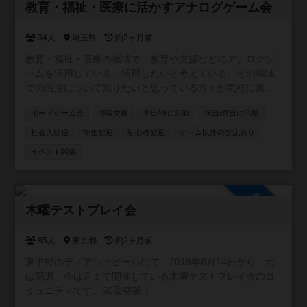
参加自由
教育・福祉・医療に活かすアナログゲーム会
34人
埼玉県
約2ヶ月前
教育・福祉・医療の領域で、教育や支援などにアナログゲ
ームを活用している、活用したいと考えている、その領域
での活用について知りたいと思っている方々が気軽に集ま
ったり、意見交換ができるようにと作成したコミュニティ
ボードゲーム会
情報交換
平日/昼に活動
祝日/祭日に活動
です。資格の有無にかかわらず、楽しんで意見・情報交換
をしたり、実際に集まってゲーム会などができればと考え
社会人歓迎
学生歓迎
初心者歓迎
ゲーム以外の交流あり
ています。 ※他者への誹謗中傷はおやめください。
イベント関係
参加自由
木曜テストプレイ会
85人
東京都
約2ヶ月前
東中野のディアシュピールにて、2018年6月14日から、元
は隔週、今は月１で開催している木曜テストプレイ会のコ
ミュニティです。50回突破！