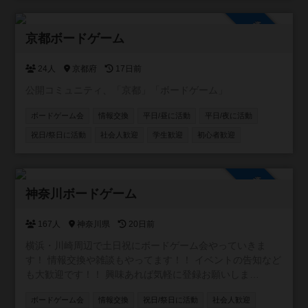
参加自由
京都ボードゲーム
24人
京都府
17日前
公開コミュニティ、「京都」「ボードゲーム」
ボードゲーム会
情報交換
平日/昼に活動
平日/夜に活動
祝日/祭日に活動
社会人歓迎
学生歓迎
初心者歓迎
参加自由
神奈川ボードゲーム
167人
神奈川県
20日前
横浜・川崎周辺で土日祝にボードゲーム会やっていきま
す！ 情報交換や雑談もやってます！！ イベントの告知など
も大歓迎です！！ 興味あれば気軽に登録お願いしま
す！！！ [参加自由] LINE オープンチャット (イベントの通
ボードゲーム会
情報交換
祝日/祭日に活動
社会人歓迎
知や雑談に使ってます)