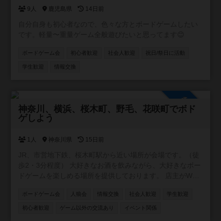
9人
鹿児島県
14日前
自分自身も初心者なので、色々な方とボードゲームしたい
です。軽量〜重量ゲーム全般遊びたいと思ってます😊
ボードゲーム会
初心者歓迎
社会人歓迎
祝日/祭日に活動
学生歓迎
情報交換
参加自由
神奈川、横浜、桜木町、野毛、花咲町でボド
ゲしよう
1人
神奈川県
15日前
JR、市営地下鉄、桜木町駅から近い場所が会場です。（徒
歩2・3分程度） 大好きなお酒を飲みながら、大好きなボー
ドゲームを楽しめる場所を提供しております。 店主がWワ
ークの都合上、営業が不定休です。ですが、レンタルとし
ボードゲーム会
人狼会
情報交換
社会人歓迎
学生歓迎
てスペースを貸し出す事はできます。要するに、店主不在
の時は、お酒や食事の提供、ボードゲームのルール説明が
初心者歓迎
ゲーム以外の交流あり
イベント関係
できません。 少しずつお客様が集まり始め、店内に3組4組