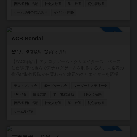
祝日/祭日に活動
社会人歓迎
学生歓迎
初心者歓迎
ゲーム以外の交流あり
イベント関係
参加自由
ACB Sendai
1人
宮城県
約1ヶ月前
【#ACB仙台】アナログゲーム・クリエイターズ・ベース
仙台🎲 東北地方でアナログゲームを制作する人、未発表の
作品に制作段階から関わって地元のクリエイターを応援し
たい人、そんな人達を集めて仙台を中心に活動するアナロ
テストプレイ会
ボードゲーム会
マーダーミステリー会
グゲーム制作コミュニティ!!
TRPG会
情報交換
平日/昼に活動
平日/夜に活動
祝日/祭日に活動
社会人歓迎
学生歓迎
初心者歓迎
ゲーム制作者