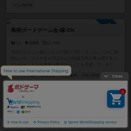
ゲーム制作者
参加自由
島根ボードゲーム会-縁-EN
3人
島根県
6ヶ月前
島根のコミュが無かったので勢いで作りました。 このご時
世なので、ボドゲ好き同士さんが情報共有出来る場であり
たいなと。とりま参加人数少ないことを見越して、オフ会
みたいなイベントの予定は今の所無し。 こちら承認制から
ボードゲーム会
情報交換
初心者歓迎
社会人歓迎
自由参加に変更(5/29) 参加した方は島根出身を一言添えて
掲示板で挨拶してください(っ´ω`c)
平日/昼に活動
平日/夜に活動
祝日/祭日に活動
参加自由
レインボーパワー ボドゲ部
1人
大阪府
6ヶ月前
― 主催も初心者。だからこそ“やさしい”ボドゲ会 ― ■ サー