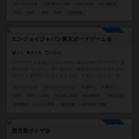
ボードゲーム会
祝日/祭日に活動
社会人歓迎
初心者歓迎
入退室時間は自由 もちろん、市外・府外の方も大歓迎で
す。 月1回程度、公共施設でオープン会を開催していま
20代
30代
40代
50代
情報交換
す。 お気軽にご参加お待ちしています🐈 ※2025.12月よ
り、オープン会を休止しております。ぼちぼち掲示板から
再開していきますので、気長によろしくです〜🐈
参加自由
エンジョイジャパン東京ボードゲーム会
1人
東京都
13日前
ボードゲームを遊びながら自然に会話が成り立つので「偶
然の出会い」から、凄く気の合う趣味友や自分と似たタイ
プの方と運命的に出会えるような、将来につながる「運命
の出会い」が見つかる事への願いも込めた交流イベントを
ボードゲーム会
ボードゲームカフェ
友達作り
人脈作り
企画しています✨ 公式ページ https://enjoyjp.jp/
20代
30代
40代
平日/夜に活動
初心者歓迎
社会人歓迎
学生歓迎
イベント関係
情報交換
祝日/祭日に活動
参加自由
鹿児島ボドゲ会