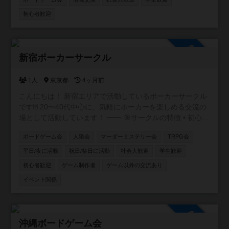
上でボドゲがしたいので。気軽にお話し頂きたいのですが
主計将校:第二次世界大戦の補給戦 / 主計総監を特にやりた
初心者歓迎
いなと思っています。前哨戦と総力戦はともに持っていま
す。ここ１年ほどは興味のある方が集まり月１、２回主計
将校総力戦ありで６人でプレイ出来ております。興味のあ
参加自由
る方募集中です。
新宿ポーカーサークル
1人
東京都
4ヶ月前
こんにちは！ 新宿エリアで活動しているポーカーサークル
です🃏 20〜40代中心に、気軽にポーカーを楽しめる交流の
場として活動しています！ ⸻ 🎯サークルの特徴 • 初心
者・未経験者も大歓迎！ 初心者講習付で、ルール説明か
ボードゲーム会
人狼会
マーダーミステリー会
TRPG会
らテーブルマナーまで丁寧にサポートします✨ アプリで
しかやったことない方も多く来られます • 成績を自社開発
平日/夜に活動
祝日/祭日に活動
社会人歓迎
学生歓迎
したアプリで管理📊 自分の上達が実感できます！ • 復活
初心者歓迎
ゲーム制作者
ゲーム以外の交流あり
無料で安心♻️ 追加料金なく初心者の方も最後まで楽しめ
イベント関係
ます！ • フレンドリーな雰囲気で、友達作りにも最適🎉
本サークルメンバーで海外に行ったり、キャンプに行った
りもします⛺
参加自由
沖縄ボードゲーム会