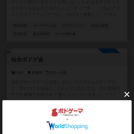
ゲームに特定のモチーフを用いない、いわゆるアブストラ
クトゲーム好きのためのコミュニティです。「これはアブ
ストラクトゲームだ/でない」はゆるく解釈して、いろんな
人の情報交換に使っていただければと思います。
情報交換
ボードゲーム会
アブストラクト
社会人歓迎
学生歓迎
初心者歓迎
ゲーム制作者
参加自由
仙台ボドゲ会
30人
宮城県
約1ヶ月前
仙台でボードゲームを楽しみたい人のコミュニティです。
と、言いつつも仙台にこだわらずどなたでも、どの地域の
方でも参加大歓迎です！ 盛り上がっていきまっしょー！
ボードゲーム会
情報交換
平日/昼に活動
平日/夜に活動
社会人歓迎
学生歓迎
初心者歓迎
祝日/祭日に活動
マーダーミステリー会
人狼会