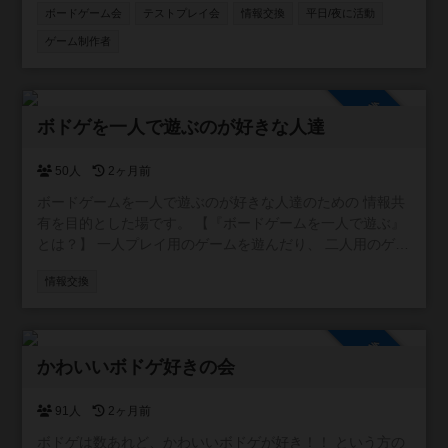
ボードゲーム会
テストプレイ会
情報交換
平日/夜に活動
ゲーム制作者
参加自由
ボドゲを一人で遊ぶのが好きな人達
50人
2ヶ月前
ボードゲームを一人で遊ぶのが好きな人達のための 情報共
有を目的とした場です。 【『ボードゲームを一人で遊ぶ』
とは？】 一人プレイ用のゲームを遊んだり、 二人用のゲー
ムを一人二役で遊んだりすることです。
情報交換
参加自由
かわいいボドゲ好きの会
91人
2ヶ月前
ボドゲは数あれど、かわいいボドゲが好き！！ という方の