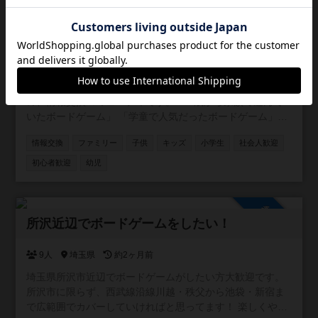
参加自由
子供と一緒にボードゲーム！
169人
約1ヶ月前
小さなお子様と一緒にボードゲームを遊びたい人のため
の、情報交換コミュニティです。 「3歳から家族で遊んで
いたボードゲーム」 「学童で人気だったボードゲーム」
「子供同士でボドゲ、親子ボードゲーム会の情報」 「キッ
情報交換
ファミリー
子供
キッズ
小学生
社会人歓迎
ズ向けのボドゲが遊べる場所の情報」 など、様々な方にご
参加いただければと思います。ボドゲーマだけに限定せ
初心者歓迎
幼児
ず、他コミュニティの宣伝や告知なども自由に行ってくだ
さい。 ご参加お待ちしております！
参加自由
所沢近辺でボードゲームをしたい！
9人
埼玉県
約2ヶ月前
埼玉県所沢市近辺でボードゲームがしたい方大歓迎です。
所沢市に限らず、西武線沿線川越・秩父から池袋・新宿ま
で広範囲でカバーしていければと思ってます！ 楽しくやり