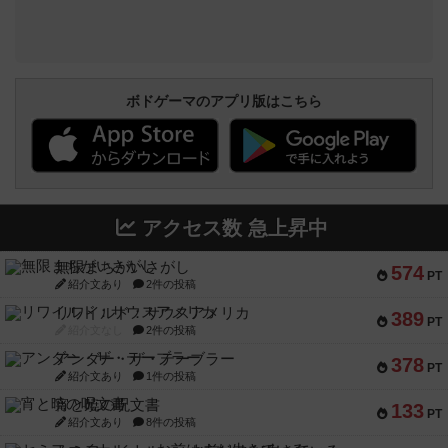
ボドゲーマのアプリ版はこちら
アクセス数 急上昇中
無限まちがいさがし
574
PT
紹介文あり
2件の投稿
リワイルド：サウスアメリカ
389
PT
紹介文なし
2件の投稿
アンダー・ザ・テーブラー
378
PT
紹介文あり
1件の投稿
宵と暁の呪文書
133
PT
紹介文あり
8件の投稿