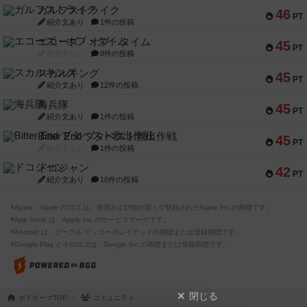
ガルフストライク
46
PT
紹介文あり
1件の投稿
エコーズ・オブ・タイム
45
PT
紹介文なし
8件の投稿
スカルキング
45
PT
紹介文あり
12件の投稿
海兵隊
45
PT
紹介文あり
1件の投稿
Bitter End ブタペスト救出作戦
45
PT
紹介文なし
1件の投稿
ドコジャン
42
PT
紹介文あり
10件の投稿
※Apple、Apple のロゴ は、米国および他の国々で登録されたApple Inc.の商標です。
※App Store は、Apple Inc.のサービスマークです。
※Android は、グーグル インコーポレイテッドの商標または登録商標です。
※Google Play とそのロゴは、Google Inc.の商標または登録商標です。
閉じる
ボドゲーマTOP
コミュニティ