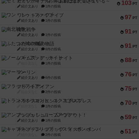
セミファイナル ～お前はまだ生きている～
103
PT
紹介文あり
1件の投稿
ワン・トゥ・ファイブ
97
PT
紹介文あり
1件の投稿
南北戦争
91
PT
紹介文あり
1件の投稿
ふたつの城の物語
91
PT
紹介文あり
6件の投稿
ノームズ・アット・ナイト
88
PT
紹介文なし
1件の投稿
マーリン
76
PT
紹介文あり
6件の投稿
フラットアイアン
75
PT
紹介文なし
2件の投稿
トランスオリエント・エクスプレス
70
PT
紹介文なし
1件の投稿
アンブッシュ！：ムーブアウト！
59
PT
紹介文あり
1件の投稿
キャプテン・フリップ：イスラ・ボンバ
51
PT
紹介文なし
2件の投稿