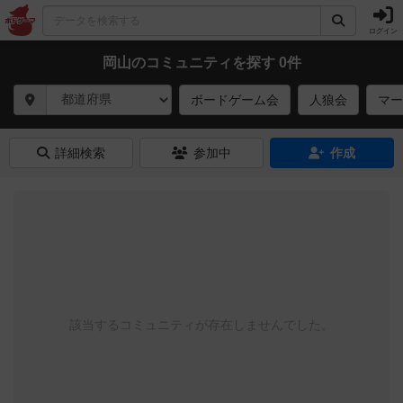
ログイン
岡山のコミュニティを探す 0件
ボードゲーム会
人狼会
マー
詳細検索
参加中
作成
該当するコミュニティが存在しませんでした。