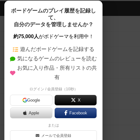
ボドゲーマTOP
ボードゲームのプレイ履歴を記録し
て、
ボードゲームを検索する
自分のデータを管理しませんか？
約75,000人
がボドゲーマを利用中！
ボードゲームの新着レビュー
遊んだボードゲームを記録する
ボードゲーム会情報
気になるゲームのレビューを読む
お気に入り作品・所有リストの共
メカニクス特集
有
掲示板・トピックス
ログイン / 会員登録（10秒）
Google
X
ボドとも・会員一覧
Apple
Facebook
ボードゲーム業界コラム
または
ボドゲーマご利用案内
メールで会員登録