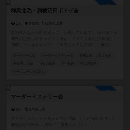
参加自由
群馬北毛・利根沼田ボドゲ会
1人
群馬県
2年以上前
群馬県みなかみ町を拠点に、活動しています。 毎月第２水
曜夜の定例ボドゲナイトのほか、マダミス会など積極的に
開催していきますので、ご興味ある方は気軽にご連絡くだ
さい！
ボードゲーム会
マーダーミステリー会
群馬近郊
みなかみ
平日/夜に活動
社会人歓迎
学生歓迎
初心者歓迎
ゲーム以外の交流あり
参加自由
マーダーミステリー会
2人
2年以上前
マーダーミステリーを定期的に開催したいと思います♪ 開
催地はぼぬーる！ 気軽にご参加ください♪