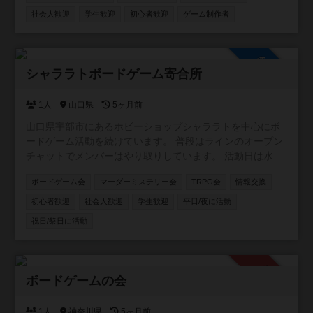
社会人歓迎
学生歓迎
初心者歓迎
ゲーム制作者
参加自由
シャララトボードゲーム寄合所
1人
山口県
5ヶ月前
山口県宇部市にあるホビーショップシャララトを中心にボ
ードゲーム活動を続けています。 普段はラインのオープン
チャットでメンバーはやり取りしています。 活動日は水曜
日夜。土日祝日も集まっていることがあります。 よろしく
ボードゲーム会
マーダーミステリー会
TRPG会
情報交換
お願いします。
初心者歓迎
社会人歓迎
学生歓迎
平日/夜に活動
祝日/祭日に活動
承認制
ボードゲームの会
1人
神奈川県
5ヶ月前