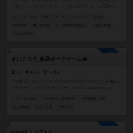
会いやビジネス目的の勧誘行為、相手の連絡先を聞く行為
て困っている方がいらっしゃったら管理人までご連絡を！
は一切禁止です。 ・連絡のないキャンセル(No Show)は即
ご相談乗ります！
時退会とし、以後主催者主催のイベントに参加を禁止しま
ボードゲーム会
大阪
マーダーミステリー会
人狼会
す
情報交換
初心者歓迎
ゲーム以外の交流あり
社会人歓迎
ゲーム制作者
参加自由
さいころろ 池袋ボードゲーム会
8人
東京都
3ヶ月前
【600円】 初心者や初めての参加大歓迎! 初めての参加は全
力サポートします! ホームページ https://saikororo.com/
ボードゲーム会
マーダーミステリー会
祝日/祭日に活動
初心者歓迎
社会人歓迎
学生歓迎
参加自由
Mistel(ミステル)