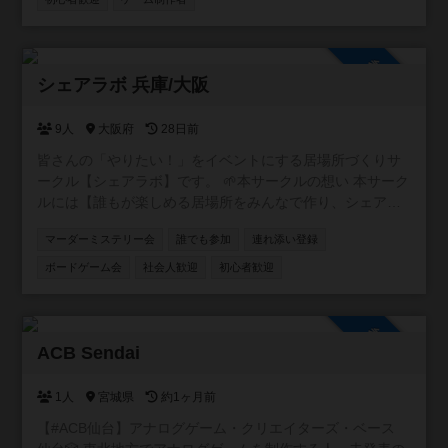
参加自由
シェアラボ 兵庫/大阪
9人
大阪府
28日前
皆さんの「やりたい！」をイベントにする居場所づくりサ
ークル【シェアラボ】です。 🌱本サークルの想い 本サーク
ルには【誰もが楽しめる居場所をみんなで作り、シェアす
る】という想いが込められています。 🌱サークルの雰囲気
マーダーミステリー会
誰でも参加
連れ添い登録
みなさんが楽しい雰囲気づくりをしてくれるおかげで、毎
回和気あいあいとしたイベントになってます！ 20代、30
ボードゲーム会
社会人歓迎
初心者歓迎
代、子供連れ、外国の方など様々な方に来ていただいてま
す⭐️ もっともっと色々な方に来てほしいです！
参加自由
ACB Sendai
1人
宮城県
約1ヶ月前
【#ACB仙台】アナログゲーム・クリエイターズ・ベース