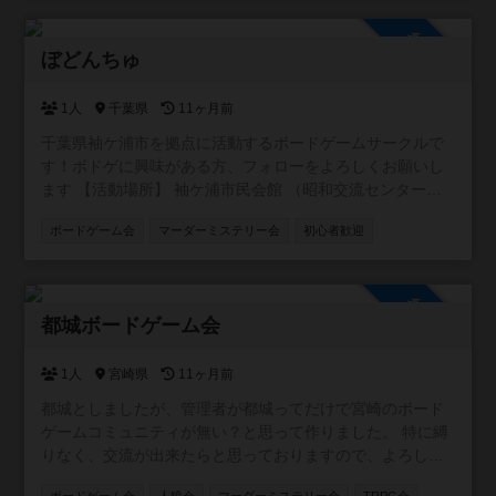
参加自由
ぼどんちゅ
1人
千葉県
11ヶ月前
千葉県袖ケ浦市を拠点に活動するボードゲームサークルで
す！ボドゲに興味がある方、フォローをよろしくお願いし
ます 【活動場所】 袖ケ浦市民会館 （昭和交流センター）
【活動日】土日(不定期) ※公式 LINEでアナウンス 【活動内
ボードゲーム会
マーダーミステリー会
初心者歓迎
容】 ゲームの試遊、ルールの説明、ゲスト同士またはスタ
ッフとの対戦など
参加自由
都城ボードゲーム会
1人
宮崎県
11ヶ月前
都城としましたが、管理者が都城ってだけで宮崎のボード
ゲームコミュニティが無い？と思って作りました。 特に縛
りなく、交流が出来たらと思っておりますので、よろしく
お願いします〜！