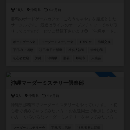
18人
沖縄県
4ヶ月前
那覇のボードゲームカフェ「ごろうちゃや」を拠点とした
サークルです。 最近はラインのオープンチャットでやり取
りしてますので、ぜひご登録下さいませ😊 「沖縄ボードゲ
ームサークル in【ごろうちゃや】」 https://x.gd/l6XIi ・ボ
ボードゲーム会
マーダーミステリー会
TRPG会
情報交換
ードゲームに興味を持ち始めた方 ・重ゲーが大好きな方 ・
大人数で遊べる環境ではない方 ・いろいろなゲームを遊び
平日/夜に活動
祝日/祭日に活動
社会人歓迎
学生歓迎
たい方 ・平日夜に時間をとれる方 。。。とにかくどんな方
初心者歓迎
沖縄
沖縄県
那覇
那覇市
人狼会
でも参加していただけたら嬉しいです。 もちろん観光で沖
縄に来られる方の参戦も大歓迎！ 日程合わせますので、ぜ
ひ遊んでください＾＾
参加自由
沖縄マーダーミステリー倶楽部
3人
沖縄県
4ヶ月前
沖縄県那覇市でマーダーミステリーをやっています。 ・初
心者で初めてやってみたい方 ・お友達同士で参加してみた
い方 ・いろいろなマーダーミステリーをやってみたい方 ・
マーダーミステリーGMをやってみたい方 どんな方でも、
マーダーミステリー会
平日/夜に活動
祝日/祭日に活動
マーダーミステリーが興味あれば是非参加してください！