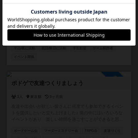
奈良県のボードゲーム交流用コミュニティとして作りまし
た。 ボードゲーム好きな方は気軽にご自由にご参加くださ
い。
ボードゲーム会
人狼会
マーダーミステリー会
TRPG会
情報交換
初心者歓迎
社会人歓迎
平日/昼に活動
平日/夜に活動
祝日/祭日に活動
学生歓迎
ゲーム制作者
イベント関係
参加自由
ボドゲで友達つくりましょう
3人
東京都
9ヶ月前
友達や出会いが欲しい皆さんに何度でも参加できるイベン
トを提供したいと立ち上げました♪ 世の中にはいろいろな
イベントがあり、楽しい時間を過ごすことができると思い
ます！ しかし、沢山の人と出会っても、その場限りの出会
ボードゲーム会
マーダーミステリー会
TRPG会
友達づくり
いで終わってしまうことはよくありませんか？ ボードゲー