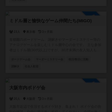
クルとなります☺️ 宜しくお願いします🙇‍♂️ 【イベント実績】
ボドゲ会🎲 マダミス会🕵️‍♂️ 飲み会🍷 スプラ会🔫 マリカ会🚗
軽井沢旅行☃️ 脱出ゲーム😎 ホームパーティー🏠 スポッチ
参加自由
ャ🎳 など 【禁止事項】 ネットワークビジネス勧誘🆖 宗教
ミドル層と愉快なゲーム仲間たち(MIGO)
勧誘🆖 ビジネス勧誘🆖 連絡先の強要行為🆖
23人
東京都
3ヶ月前
首都圏のボードゲーム、謎解きやマーダーミステリー等の
アナログゲームを楽しむミドル層中心の会です。 主な参加
者はミドル層(30代以上)ですが、30才未満の友人知人も同
伴したいという方や、ミドル層とでも問題なく楽しめると
ボードゲーム会
マーダーミステリー会
祝日/祭日に活動
いう方の要望により作成しました。 主に大人数ゲームやテ
ーマ(隠匿、クトゥルフ等)会のように会場や人数に制限があ
謎解き
社会人歓迎
るイベントを企画しています。 マダミスは厳密な人数調整
が必要なため、当サイトで告知はしますが、応募はボドゲ
ゴーか、ボードゲームベアに限定しています。 ミドル層
参加自由
(30-50代)限定のオープン会については、別コミュニティの
大阪市内ボドゲ会
「東京ミドル層会」をご利用ください。 ※参加資格 ・満18
才以上 ・未成年(18才未満)は保護者(証明書を提示して貰う
20人
大阪府
3ヶ月前
場合があります。)の同伴必須 ※注意事項 ・普段は家庭も仕
大阪市近辺で生活するボドゲ好き、集まれ！ ボドゲ会の告
事もある良識ある大人が純粋にゲームを楽しむ会です。出
知や雑談、自由に掲示板に投稿してください。 会場が無く