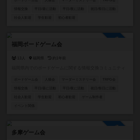
ボードゲーム会
人狼会
マーダーミステリー会
TRPG会
情報交換
平日/昼に活動
平日/夜に活動
祝日/祭日に活動
社会人歓迎
学生歓迎
初心者歓迎
参加自由
福岡ボードゲーム会
13人
福岡県
約1年前
福岡県内でのボードゲームに関する情報交換コミュニティ
ボードゲーム会
人狼会
マーダーミステリー会
TRPG会
情報交換
平日/昼に活動
平日/夜に活動
祝日/祭日に活動
社会人歓迎
学生歓迎
初心者歓迎
ゲーム制作者
イベント関係
参加自由
多摩ゲーム会