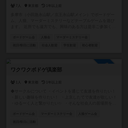
7人
東京都
1年以上前
多摩市（小田急永山駅／京王永山駅メイン）でボードゲー
ム、人狼、マーダーミステリーなどテーブルゲームを遊び
ます。 近所でも遠方でも、興味のある方は是非ご参加くだ
さい！ ※作りたてでメンバー集めの段階です。人数が集ま
ボードゲーム会
人狼会
マーダーミステリー会
りましたら具体的に会を計画したいと思います。 （例） ・
なんでも交流会 ・中重量級ゲーム会 ・マーダーミステリー
祝日/祭日に活動
社会人歓迎
学生歓迎
初心者歓迎
会 ・子連れ会
参加自由
ワクワクボドゲ倶楽部
1人
東京都
1年以上前
◆サークルについて ・イベントを通じて友達を作りたい！
・新しい趣味を作りたい！ ・上京したてで友達が欲しい！
・ゆるーく人と繋がりたい✨ ・そんな社会人の居場所を作
るサークルです！ ◆ボドゲ会 初心者に特化したボドゲ会を
ポードゲーム会
マーダーミステリー会
人狼ゲーム会
土日を中心に開催してます😃 ルール説明等ゆっくりとわか
るまで丁寧にしますので初めての方でも安心してくださ
祝日/祭日に活動
い。 みんなでワイワイできる軽げゲーを多く取り揃えてい