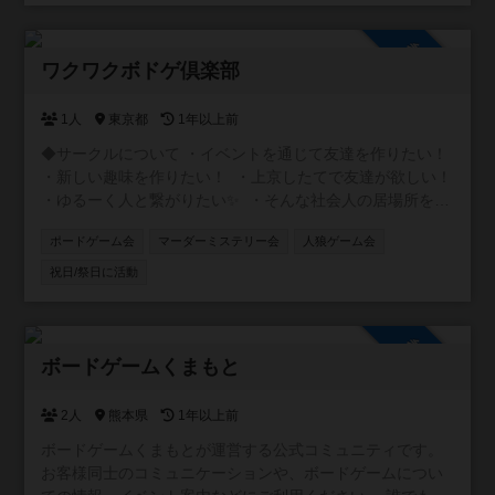
ます。 ◆マダミス+ボドゲ会 初めての方にも優しいマダミ
ス会を月1〜2で開催してます😄 優しく丁寧に説明させて頂
参加自由
けますのでご安心ください🎶 みんなで楽しい時間を過ごし
ワクワクボドゲ倶楽部
ましょう！ご参加お待ちしています🎶
1人
東京都
1年以上前
◆サークルについて ・イベントを通じて友達を作りたい！
・新しい趣味を作りたい！ ・上京したてで友達が欲しい！
・ゆるーく人と繋がりたい✨ ・そんな社会人の居場所を作
るサークルです！ ◆ボドゲ会 初心者に特化したボドゲ会を
ポードゲーム会
マーダーミステリー会
人狼ゲーム会
土日を中心に開催してます😃 ルール説明等ゆっくりとわか
るまで丁寧にしますので初めての方でも安心してくださ
祝日/祭日に活動
い。 みんなでワイワイできる軽げゲーを多く取り揃えてい
ます。 ◆マダミス+ボドゲ会 初めての方にも優しいマダミ
ス会を月1〜2で開催してます😄 優しく丁寧に説明させて頂
参加自由
けますのでご安心ください🎶 みんなで楽しい時間を過ごし
ボードゲームくまもと
ましょう！ご参加お待ちしています🎶
2人
熊本県
1年以上前
ボードゲームくまもとが運営する公式コミュニティです。
お客様同士のコミュニケーションや、ボードゲームについ