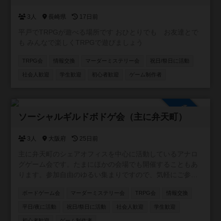
3人
長崎県
17日前
平戸でTRPGが遊べる場所です おひとりでも お友達とで
も みんなで楽しくTRPGで遊びましょう
TRPG会
情報交換
マーダーミステリー会
祝日/祭日に活動
社会人歓迎
学生歓迎
初心者歓迎
ゲーム制作者
参加自由
ソーシャルギルドボドゲ会（主に弁天町）
3人
大阪府
25日前
主に弁天町のシェアオフィスを中心に活動しているアナロ
グゲーム会です。たまにほかの会場でも開催することもあ
ります。参加自由のゆるい集まりですので、気軽にご参加
ください！カードゲーム・ボードゲームのほか、希望者が
ボードゲーム会
マーダーミステリー会
TRPG会
情報交換
いればTRPGやマダミスも開催しています。一緒に企画し
てくれる仲間も募集中です。
平日/夜に活動
祝日/祭日に活動
社会人歓迎
学生歓迎
初心者歓迎
ゲーム制作者