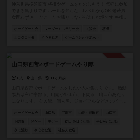
神奈川県横須賀市 将棋やゲームをたのしもう！ 気軽に参加
できる集まりです ルールを知らないレベルからOK 老若男
女問わず あーだこーだお喋りしながら楽しむ場です 将棋を
はじめ、ボードゲームやカードゲーム、推理ゲームなど 持
ボードゲーム会
マーダーミステリー会
人狼会
将棋
ち寄り大歓迎 出入り途中入退室OK 飲食持ち込みOK 協力型
ゲーム多し ファシリテーター在中 ギターセッションタイム
土日祝日開催
初心者歓迎
ゲーム以外の交流あり
もあり
承認制
山口県西部⭐︎ボードゲームやり隊
6人
山口県
11ヶ月前
山口県西部でボードゲームをしたい人の集まりです。 活動
場所は主に宇部市、山陽小野田市、下関市、山口市あたり
になります。 公民館、個人宅、ジョイフルなどメンバー次
第で開催場所が変わります。 初心者から玄人まで男女年齢
ボードゲーム会
山口県
宇部市
山陽小野田市
山口市
関係なく一緒にボドゲをしています！
下関市
軽ゲー
中ゲー
祝日/祭日に活動
平日/夜に活動
夜に活動
初心者歓迎
社会人歓迎