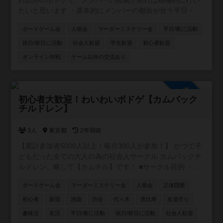
れ以外のボドゲで、メンバーの推薦があれば積極的に行い
たいと思います ・基本的にメンバーの都合が合う平日・祝
日夜に開催します ・私自身が初心者のため、コミュニティ
ボードゲーム会
人狼会
マーダーミステリー会
平日/夜に活動
内ルールはメンバー同士で都度決めていきたいと思います
祝日/祭日に活動
社会人歓迎
学生歓迎
初心者歓迎
オンライン対戦
ゲーム以外の交流あり
参加自由
初心者大歓迎！わいわいボドゲ【カムバック
チルドレン】
3人
東京都
2年弱前
【累計参加者5000人以上！毎月300人が参加！】 かつて子
どもだった全ての大人の為の社会人サークル カムバックチ
ルドレン、略して【カムチル】です！ ■サークル目的 ・童
心に返りたい ・新しい事に挑戦したい ・遊びを通じて友達
ボードゲーム会
マーダーミステリー会
人狼会
正体隠匿
を作りたい ・とにかく体を動かしたい ・仕事と無関係の人
と話したい 主な年齢層は20~30代。男女比は6：4 ■お断り
初心者
新宿
池袋
渋谷
代々木
恵比寿
友達作り
ネットワークビジネス、営業、勧誘が目的の方は固くお断
趣味活
友活
平日/夜に活動
祝日/祭日に活動
社会人歓迎
りします！ 私も過去に、怪しいワークショップに勧誘され