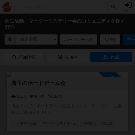
ログイン
夜に活動、マーダーミステリー会のコミュニティを探す
57件
ボードゲーム会
人狼会
マー
詳細検索
参加中
作成
参加自由
埼玉のボードゲーム会
161人
埼玉県
2日前
埼玉県内でのボードゲーム交流用コミュニティです。 ご自
由にご参加ください。
ボードゲーム会
マーダーミステリー会
情報交換
埼玉県