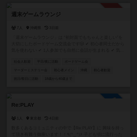
承認制
週末ゲームラウンジ
7人
沖縄県
3日前
「週末ゲームラウンジ」は “初対面でもちゃんと楽しい”を
大切にしたボードゲーム交流会です🎲 ✔ 初心者同士だから
気を使わない ✔ 1人参加でも自然に会話が生まれる ✔ 気づ
いたら普通に笑ってる そんな「ちょうどいい距離感」の空
社会人歓迎
平日/夜に活動
ボードゲーム会
間を作っています。 20〜30代中心で、特に“新しい友達が
ほしい社会人”にぴったり。 「ボドゲやったことないけど大
マーダーミステリー会
初心者メイン
沖縄
初心者歓迎
丈夫？」 → むしろそういう人のための会です👌 週末の
祝日/祭日に活動
18歳から40歳まで
夜、ちょっとだけ外に出てみませんか？ ⚠️ 注意事項 ボド
ゲーマコミュニティ登録には、個別のDM送信機能がありま
せん！ 主催者へのご連絡・お問い合わせは、コミュニティ
参加自由
内の掲示板もしくは公式LINEからお願いいたします😸
Re:PLAY
1人
東京都
4日前
数多くあるコミュニティの中で【Re:PLAY】に 興味を持っ
て頂き有難う御座います！！٩(^‿^)۶ 子ども頃に流行った