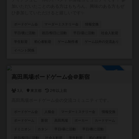
加いただいたことのある方はもちろん、興味のある方もぜ
ひ参加していただけると嬉しいです✨
ボードゲーム会
マーダーミステリー会
情報交換
平日/夜に活動
祝日/祭日に活動
平日/昼に活動
社会人歓迎
学生歓迎
初心者歓迎
ゲーム制作者
ゲーム以外の交流あり
イベント関係
参加自由
高田馬場ボードゲーム会＠新宿
3人
東京都
2年以上前
高田馬場ボードゲーム会の交流コミュニティです。
ボードゲーム会
人狼会
マーダーミステリー会
情報交換
ボードゲーム
新宿
高田馬場
ポーカー
カードゲーム
ドミニオン
カタン
平日/昼に活動
平日/夜に活動
祝日/祭日に活動
社会人歓迎
学生歓迎
初心者歓迎