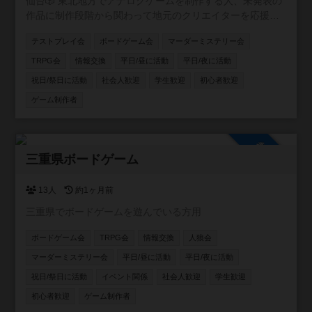
仙台🎲 東北地方でアナログゲームを制作する人、未発表の
作品に制作段階から関わって地元のクリエイターを応援し
たい人、そんな人達を集めて仙台を中心に活動するアナロ
テストプレイ会
ボードゲーム会
マーダーミステリー会
グゲーム制作コミュニティ!!
TRPG会
情報交換
平日/昼に活動
平日/夜に活動
祝日/祭日に活動
社会人歓迎
学生歓迎
初心者歓迎
ゲーム制作者
参加自由
三重県ボードゲーム
13人
約1ヶ月前
三重県でボードゲームを遊んでいる方用
ボードゲーム会
TRPG会
情報交換
人狼会
マーダーミステリー会
平日/昼に活動
平日/夜に活動
祝日/祭日に活動
イベント関係
社会人歓迎
学生歓迎
初心者歓迎
ゲーム制作者