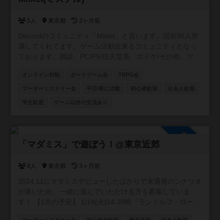
5人
東京都
3ヶ月前
Discordのコミュニティ「Mistel」と言います。現在95人所
属してくれてます。ゲーム活動出来るコミュニティとなっ
ております。雑談、PC/PS/任天堂系、ボドゲ/その他、マダ
ミス/TRPGの専用チャンネルを用意してます。現在所属し
オンライン対戦
ボードゲーム会
TRPG会
てくれてる方はボドゲ経験者が多いです😄 事前にルールを
読んで、自己紹介を書いて頂いた方に入ってもらう形をと
マーダーミステリー会
平日/夜に活動
初心者歓迎
社会人歓迎
ってます。 興味がありましたら、是非参加して下さい😊自
学生歓迎
ゲーム以外の交流あり
由にゲーム活動や宣伝して貰えると嬉しいです✨宜しくお
願い致します🍀 https://discord.gg/APGwswGakn
参加自由
「マダミス」で遊ぼう！@東京近郊
8人
東京都
3ヶ月前
2024.11にマダミスデビューしたばかりで未通過のシナリオ
が多いため、一緒に遊んでいただける方を募集していま
す！ 【1月の予定】 1/14(火)14-20時『ランドルフ・ローレ
ンスの追憶』@新宿を制作者様GMで開催します！ (詳細は