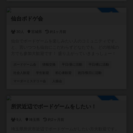
参加自由
仙台ボドゲ会
30人
宮城県
約1ヶ月前
仙台でボードゲームを楽しみたい人のコミュニティです。
と、言いつつも仙台にこだわらずどなたでも、どの地域の
方でも参加大歓迎です！ 盛り上がっていきまっしょー！
ボードゲーム会
情報交換
平日/昼に活動
平日/夜に活動
社会人歓迎
学生歓迎
初心者歓迎
祝日/祭日に活動
マーダーミステリー会
人狼会
参加自由
所沢近辺でボードゲームをしたい！
9人
埼玉県
約2ヶ月前
埼玉県所沢市近辺でボードゲームがしたい方大歓迎です。