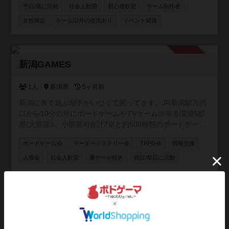
平日/昼に活動
社会人歓迎
初心者歓迎
ゲーム制作者
会も！ 🔍マーダーミステリーや謎解き、推理ゲーム、
TRPGの会も開催中！ 🐺 次世代推理ゲーム「Blood on the
女性限定
ゲーム以外の交流あり
イベント関係
clocktower」海外で大人気の、途中脱落がない人狼風ゲー
ムもオンライン・オフラインで開催！ 【こんな方にオスス
メ！】 ・ボドゲを始めたい初心者さん🔰 ・勝ち負けよりワ
承認制
イワイ楽しむのが好きな方😆 ・ゲームを通して気の合う仲
新潟GAMES
間を作りたい方🤝 お一人での参加がほとんどですので、初
参加の方もご安心ください！一緒に豊かなボードゲームラ
1人
新潟県
5ヶ月前
イフを楽しみましょう！
新潟に来て遊ぶ相手がいなくて困ってます。JR新潟駅万代
口から10分の所にボードゲームやTVゲーム出来る環境5部
屋(大部屋1、小部屋4)合計7卓と約500種類のボードゲーム
を用意したので一緒に遊んでくれる方募集中です。 ゲーム
ボードゲーム会
マーダーミステリー会
TRPG会
情報交換
は500種類くらいあります。 土曜日AM9時〜17時で活動し
ます。 参加費無料です。 【規約】 ①室内は禁煙です。 ②
人狼会
社会人歓迎
重ゲーが好き
祝日/祭日に活動
ゴミはお持ち帰りください。 ③借りたゲームは大切に扱っ
て下さい。 ④写真は確認して撮影して下さい。
参加自由
奈良ボードゲームコミュニティ
1人
奈良県
8ヶ月前