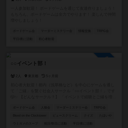
一人参加歓迎！ ボードゲームを通じて友達作りましょう！
もちろん、ボードゲームは全力でやります！ 楽しんで仲間
増やしましょう！
ボードゲーム会
マーダーミステリー会
情報交換
TRPG会
平日/夜に活動
初心者歓迎
参加自由
○○イベント部！
2人
東京都
5ヶ月前
初心者大歓迎！都内（浅草橋など）を中心にゲームを通し
て「ご縁」を繋ぐ社会人サークル「○○イベント部！」です
🎲✨ 【どんなサークル？】 「イベントで経験とご縁を増や
したい！」をモットーに、ボードゲームをはじめ様々なコ
ボードゲーム会
人狼会
マーダーミステリー会
TRPG会
ンテンツを通じた友達作りができる温かい環境を提供して
います。 【主な活動内容】 🎲四ツ谷、板橋、押上、表参
Blood on the Clocktower
ビュースクリーム
クイズ
たほいや
道、池袋、浅草橋など様々ば場所で様々な主催がボードゲ
ウミガメのスープ
祝日/祭日に活動
平日/夜に活動
ーム会を開催しています！ 🐺定番の人狼ゲームがメインの