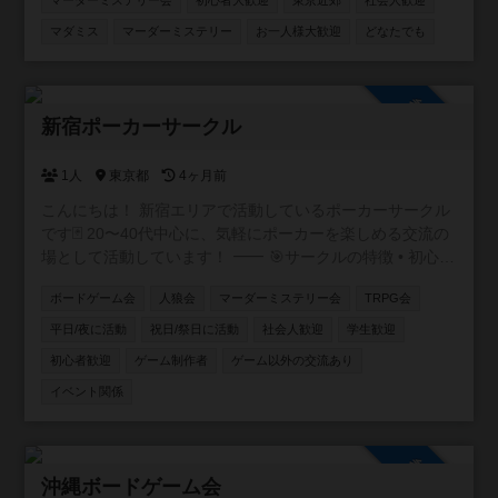
マーダーミステリー会
初心者大歓迎
東京近郊
社会人歓迎
ゲーム会タブ参照) 【今後の予定】 東京近郊で貸切公演を
開催する予定です！ご希望の作品がございましたらお気軽
マダミス
マーダーミステリー
お一人様大歓迎
どなたでも
にお申し付けください。 ※当方が参加する場合は開催まで
の調整をこちらで行いますので、とにかく参加していただ
ける方を募集しています！ ご不明な点等ございましたらお
参加自由
問い合わせください。 検索からでもお気軽にご連絡お待ち
新宿ポーカーサークル
しております！
1人
東京都
4ヶ月前
こんにちは！ 新宿エリアで活動しているポーカーサークル
です🃏 20〜40代中心に、気軽にポーカーを楽しめる交流の
場として活動しています！ ⸻ 🎯サークルの特徴 • 初心
者・未経験者も大歓迎！ 初心者講習付で、ルール説明か
ボードゲーム会
人狼会
マーダーミステリー会
TRPG会
らテーブルマナーまで丁寧にサポートします✨ アプリで
しかやったことない方も多く来られます • 成績を自社開発
平日/夜に活動
祝日/祭日に活動
社会人歓迎
学生歓迎
したアプリで管理📊 自分の上達が実感できます！ • 復活
初心者歓迎
ゲーム制作者
ゲーム以外の交流あり
無料で安心♻️ 追加料金なく初心者の方も最後まで楽しめ
イベント関係
ます！ • フレンドリーな雰囲気で、友達作りにも最適🎉
本サークルメンバーで海外に行ったり、キャンプに行った
りもします⛺
参加自由
沖縄ボードゲーム会