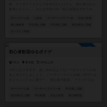
狼、マーダーミステリーをやりたいけども、初心者だから
参加しにくい…。そんな方向けの「初心者限定で行うボー
ドゲームサークル」です！ 対面でのボドゲ・人狼会・マダ
ボードゲーム会
人狼会
マーダーミステリー会
社会人歓迎
ミス会、オンラインでの開催も予定しています！ 開催場所
は横浜・川崎のレンタルスペース、参加メンバーにより都
初心者歓迎
平日/昼に活動
平日/夜に活動
祝日/祭日に活動
内のレンタルスペースとなる可能性があります🙆‍♂️ 24年5月
オンライン対戦
設立の為第1期メンバーを募集中！私は20代後半ですので、
20〜30代の新しい交流や趣味友の少ない方、一緒にボード
ゲームをたのしみませんか？ ボードゲーム、人狼、マーダ
参加自由
ーミステリーの初心者によるサークルです。経験者で中
初心者歓迎ゆるボドゲ
級〜上級のレベルを求める方はご遠慮ください🙇‍♂️ ボードゲ
ームに興味があるけどルールに不安がある。既存のサーク
32人
東京都
2年以上前
ルに入っていけるか不安。そんな方はぜひお声掛けくださ
い🙆‍♂️
ガチになりすぎず、楽しめればよくない？をモットーにゆ
るくボドゲしましょう。 パーティーゲームや軽～中ゲーム
をメインにたまに重ゲー。 初心者大歓迎。 アドバイスは求
められれば。ダメ出しはNG。 私の所有ゲームが少ないの
ボードゲーム会
マーダーミステリー会
平日/夜に活動
でボドゲカフェなどでの開催になるかと思います。
祝日/祭日に活動
学生歓迎
社会人歓迎
初心者歓迎