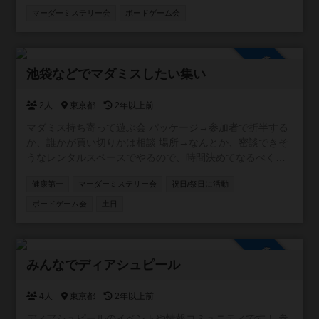
マーダーミステリー会
ボードゲーム会
参加自由
池袋などでマダミスしたい集い
2人
東京都
2年以上前
マダミス持ち寄って遊ぶ会 パッケージ→参加者で折半する
か、誰かが買い切りかは相談 場所→なんとか、密談できそ
うなレンタルスペースでやるので、時間決めてなるべく安
く
健康第一
マーダーミステリー会
祝日/祭日に活動
ボードゲーム会
土日
参加自由
みんなでディアシュピール
4人
東京都
2年以上前
ディアシュピールのイベントや情報コミュニティです！ 参