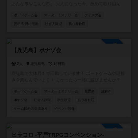
あんな事やこんな事。 大人になった今、改めて取り組んで
みたら 絶対に面白くない？もう一度あの頃に戻って。 がコ
ボードゲーム会
マーダーミステリー会
クイズ大会
ンセプトのコミュニティです！！ 主に懐かしい遊びや、 流
行ってはいたけど結局やれずじまいだったこと、 あの当時
祝日/祭日に活動
社会人歓迎
初心者歓迎
TVで観ていた世界など(o^^o) ボードゲームやスポーツ大会
を中心に、 格付けチェックやミニ運動会、 カラオケ大会や
逃走中、クイズ大会、 缶蹴りに紙飛行機飛ばしなどな
参加自由
ど！！ ありとあらゆるコンテンツを シーズンと会場によっ
【鹿児島】ボナゾ会
て行っていきます！ イベント初心者大歓迎！ 気軽に参加し
て 横の繋がりを作って貰えたら（＾Ｏ＾☆♪ 基本的に利益
2人
鹿児島県
14日前
を出そうとは思っておらず、 会場費や経費などのペイが出
鹿児島で大体月１で活動しています！ ボードゲームや謎解
来れば 残りは次のイベントの新しいボドゲを購入したり 何
きを楽しんでいます！ よかったら一緒に遊びませんか？
かのイベントの道具を買ったりと 常に参加した皆さんが楽
しく、過ごせる 環境を作って行きたいと思っております！
ボードゲーム会
マーダーミステリー会
鹿児島
謎解き
ボナゾ会
社会人歓迎
学生歓迎
初心者歓迎
ゲーム以外の交流あり
イベント関係
参加自由
ヒラコロ -平戸TRPGコンベンション-