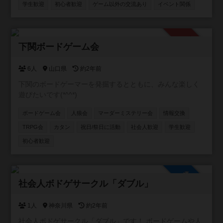
学生歓迎
初心者歓迎
ゲーム以外の交流あり
イベント関係
て嫌な思いをした事があります。 上記目的の方は来ないで
下さい！ 友達作りサークルなので、ナンパ目的の方もお断
りです。 しつこい方が居ましたらサークルスタッフにご連
絡下さい。 ≪ボードゲーム≫ 都内でボードゲームをやりま
承認制
下関ボードゲーム会
す 初心者でも楽しめる簡単なゲームばかりです！ ボードゲ
ーム・ゲームソフト・持ち込み大歓迎です！
6人
山口県
約2年前
下関のボードゲーマーを発掘するとともに、みんな楽しく
遊びたいです(*^^*)
ボードゲーム会
人狼会
マーダーミステリー会
情報交換
TRPG会
カタン
祝日/祭日に活動
社会人歓迎
学生歓迎
初心者歓迎
参加自由
社会人ボドゲサークル「ダブル」
1人
神奈川県
約2年前
社会人ボドゲサークル「ダブル」です！ ボードゲームや人