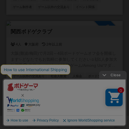
ゲーム制作者
ゲーム以外の交流あり
イベント関係
参加自由
関西ボドゲクラブ
4人
大阪府
2年以上前
大阪(難波/梅田)で月2回～4回ボードゲームオフ会を開催し
ます✨どなたでもお気軽に参加してください☺️🙌1人参加大
歓迎🙆⭕ 各種ボードゲーム/人狼ゲーム/Among Us/マダミ
ス どんどん企画していきます😶❤️ 1回目人狼会🐺🖤
ゲーム以外の交流あり
社会人歓迎
人狼会
ボードゲーム会
11/11(土)
マーダーミステリー会
初心者歓迎
祝日/祭日に活動
平日/夜に活動
参加自由
ボドゲ屋敷