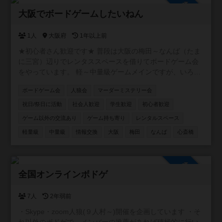
参加自由
た場合は、即刻退会をしていただきます。 【活動内容】 ・
大阪でボードゲームしたいねん
面白そうなことなんでも （イケナイことはしないよ😊）
【活動の場所】 ・大阪市内メイン 【活動の日程】 ・土日
1人
大阪府
1年以上前
祝日 ・平日夜 【参加費】 ・実費＋参加費500円 【注意事
項】 ・ネットワークビジネスや、宗教の勧誘は一歳禁止
★初心者さん歓迎です★ 普段は大阪の梅田～なんば（たま
（見つけた場合は退会していただきます） ・他人の迷惑に
に三宮）辺りでレンタススペースを借りてボードゲーム会
なる行為禁止 ・ナンパ目的での入会禁止
をやっています。 軽～中量級ゲームメインですが、いろん
な人といろんなゲームをしたいと思っています。 初めての
ボードゲーム会
人狼会
マーダーミステリー会
人も経験者の方もよろしくお願いします。
祝日/祭日に活動
社会人歓迎
学生歓迎
初心者歓迎
ゲーム以外の交流あり
ゲーム持ち寄り
レンタルスペース
軽量級
中量級
情報交換
大阪
梅田
なんば
心斎橋
参加自由
全国オンラインボドゲ
7人
2年弱前
・Skype・zoom人狼(９人村～)開催を企画しています ・そ