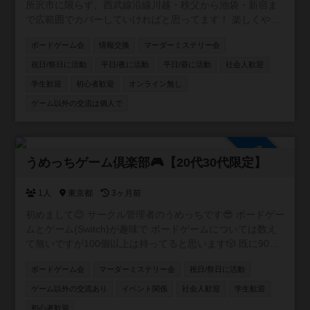
所沢市に限らず、西武線沿線川越・秩父から池袋・新宿ま
で広範囲でカバーしていければと思ってます！ 楽しくやり
たい方、ボードゲーム友達増やしたい方、ボードゲームの
ボードゲーム会
情報交換
マーダーミステリー会
話をたくさんしたい方、是非お入りください！ 逆にご飯と
か飲みとかそういうことはするつもりありません。 仲良く
祝日/祭日に活動
平日/夜に活動
平日/昼に活動
社会人歓迎
なったなら是非どうぞ！というスタンスです。
学生歓迎
初心者歓迎
オンライン無し
ゲーム以外の交流は個人で
参加自由
うめっちゲーム倶楽部🎮【20代30代限定】
1人
東京都
3ヶ月前
初めまして😊 サークル管理者のうめっちです😎 ボードゲー
ムとゲーム(Switch)が趣味で ボードゲームについては数え
て無いですが100個以上は持ってると思います🎲 既に90名
ほど在籍しているコミュニティですが もう少し新しい方を
ボードゲーム会
マーダーミステリー会
祝日/祭日に活動
向かい入れたくてこちらでも サークルを作らせて頂きまし
た✨ 皆さんお喋り好きな方が多いので黙々とゲームをやり
ゲーム以外の交流あり
イベント関係
社会人歓迎
学生歓迎
たい方よりワイワイ会話しながら楽しみたい方向けのサー
初心者歓迎