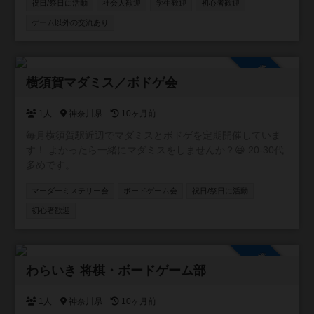
ムをやることが目的で次につながらない。 主催自身、この
祝日/祭日に活動
社会人歓迎
学生歓迎
初心者歓迎
ような経験を沢山してきました🥲 その場を楽しむことはも
ゲーム以外の交流あり
ちろん、その先のご縁を紡ぐ場を提供したいという思いか
らイベントを開催し始めました♫ ボードゲームという人と
仲良くなりやすいツールを通して親しくなっていきましょ
参加自由
う✨
横須賀マダミス／ボドゲ会
1人
神奈川県
10ヶ月前
毎月横須賀駅近辺でマダミスとボドゲを定期開催していま
す！ よかったら一緒にマダミスをしませんか？😆 20-30代
多めです。
マーダーミステリー会
ボードゲーム会
祝日/祭日に活動
初心者歓迎
参加自由
わらいき 将棋・ボードゲーム部
1人
神奈川県
10ヶ月前