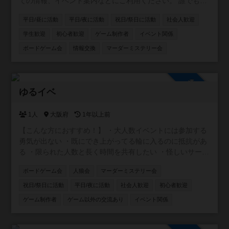
ての情報、イベント案内などにご利用ください。 誰でも自
由に参加できる設定ですので、どなたでもお気軽にどう
平日/昼に活動
平日/夜に活動
祝日/祭日に活動
社会人歓迎
ぞ！
学生歓迎
初心者歓迎
ゲーム制作者
イベント関係
ボードゲーム会
情報交換
マーダーミステリー会
参加自由
ゆるイベ
1人
大阪府
1年以上前
【こんな方におすすめ！】 ・大人数イベントには参加する
勇気が出ない ・既にでき上がってる輪に入るのに抵抗があ
る ・限られた人数と長く時間を共有したい ・怪しいサーク
ルが多くて入るのが怖い。 ・友達が欲しい！ ・イベントに
ボードゲーム会
人狼会
マーダーミステリー会
参加するだけじゃなくて、自分で企画もしてみたい！
等々。 不安要素は払拭できるし、求めているものも全部で
祝日/祭日に活動
平日/夜に活動
社会人歓迎
初心者歓迎
きちゃいます♩⭐️ 【ゆるイベ嫌いなこと🙅‍♂️】 安心安全に運
ゲーム制作者
ゲーム以外の交流あり
イベント関係
営するため、ナンパ、ネットワークビジネス、宗教の勧誘
目的での入会は禁止しています。迷惑になる行為は絶対に
やめてください。皆様に注意喚起をしていますので発見し