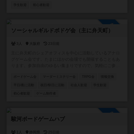
https://line.me/ti/g2/5_rzkfTnDYAR87LOQV7Vcw?
学生歓迎
初心者歓迎
utm_source=invitation&utm_medium=link_copy&utm_camp
aign=default
参加自由
ソーシャルギルドボドゲ会（主に弁天町）
3人
大阪府
23日前
主に弁天町のシェアオフィスを中心に活動しているアナロ
グゲーム会です。たまにほかの会場でも開催することもあ
ります。参加自由のゆるい集まりですので、気軽にご参加
ください！カードゲーム・ボードゲームのほか、希望者が
ボードゲーム会
マーダーミステリー会
TRPG会
情報交換
いればTRPGやマダミスも開催しています。一緒に企画し
てくれる仲間も募集中です。
平日/夜に活動
祝日/祭日に活動
社会人歓迎
学生歓迎
初心者歓迎
ゲーム制作者
参加自由
駿河ボードゲームハブ
1人
静岡県
25日前