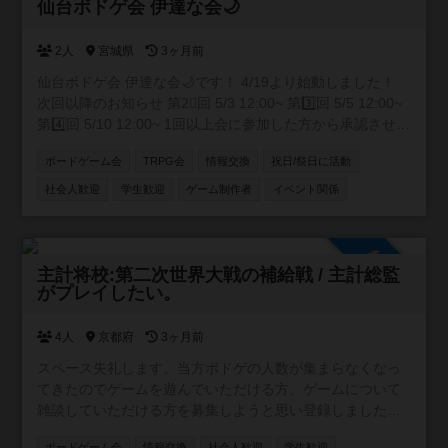
承認制
仙台ボドゲ会 伊達な会🌙
2人
宮城県
3ヶ月前
仙台ボドゲ会 伊達な会🌙です！ 4/19より始動しました！
次回以降のお知らせ 第2⃣回 5/3 12:00~ 第3️⃣回 5/5 12:00~
第4️⃣回 5/10 12:00~ 1回以上会に参加した方から承認させて
いただきます！
ボードゲーム会
TRPG会
情報交換
祝日/祭日に活動
社会人歓迎
学生歓迎
ゲーム制作者
イベント関係
参加自由
主計将校:第二次世界大戦の補給戦 / 主計総監
がプレイしたい。
4人
京都府
3ヶ月前
スペース失礼します。当方ボドゲの人数が集まらなくなっ
てきたのでゲームを遊んでいただける方、ゲームについて
雑談していただける方を募集しようと思い登録しました。
プロフィールの所持ゲームももちろん対応可能です４人以
ボードゲーム会
情報交換
社会人歓迎
学生歓迎