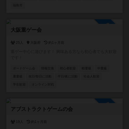
福島市
参加自由
大阪重ゲー会
25人
大阪府
約1ヶ月前
重ゲー中心に遊びます！ 興味ある方なら初心者でも大歓迎
です！
ボードゲーム会
情報交換
初心者歓迎
軽量級
中量級
重量級
祝日/祭日に活動
平日/夜に活動
社会人歓迎
学生歓迎
オンライン対戦
参加自由
アブストラクトゲームの会
19人
約1ヶ月前