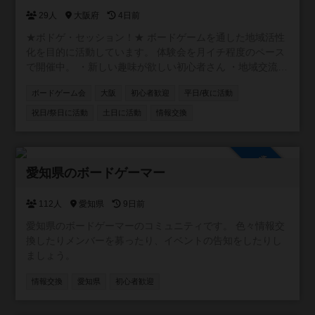
29人
大阪府
4日前
★ボドゲ・セッション！★ ボードゲームを通した地域活性
化を目的に活動しています。 体験会を月イチ程度のペース
で開催中。 ・新しい趣味が欲しい初心者さん ・地域交流に
アイデアが欲しい店舗オーナーさん ・卓をお任せできるベ
ボードゲーム会
大阪
初心者歓迎
平日/夜に活動
テランさん ・テストプレイヤーが欲しいクリエーターさん
お気軽にご参加ください！
祝日/祭日に活動
土日に活動
情報交換
https://www.instagram.com/boardgamesession/
参加自由
愛知県のボードゲーマー
112人
愛知県
9日前
愛知県のボードゲーマーのコミュニティです。 色々情報交
換したりメンバーを募ったり、イベントの告知をしたりし
ましょう。
情報交換
愛知県
初心者歓迎