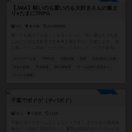
参加自由
【JMA】軽いのも重いのも大好きさんの集ま
り●たまにTRPG
4人
東京都
約18時間前
勝っても負けても楽しくをモットーに！軽〜重なんでも楽
しみたい方は大歓迎です🍀東京都を中心に主催します。 特
に重いゲーム初めてだけどやってみたいという方が参加し
やすいようなイベントを目指しています。 ボドゲ界隈では
ボードゲーム会
TRPG会
情報交換
交流
祝日/祭日に活動
新参者の主催者ですが、毎月新しいボドゲ開拓しているの
でリクエストやおすすめも受け付けます✨
社会人歓迎
学生歓迎
初心者歓迎
ゲーム以外の交流あり
イベント関係
参加自由
千葉でボドゲ（チバボド）
37人
千葉県
1日前
千葉のボードゲームコミュニティです！ ボドゲ会や相席募
集などご自由に投稿下さい！ 運営は南柏のボードゲームス