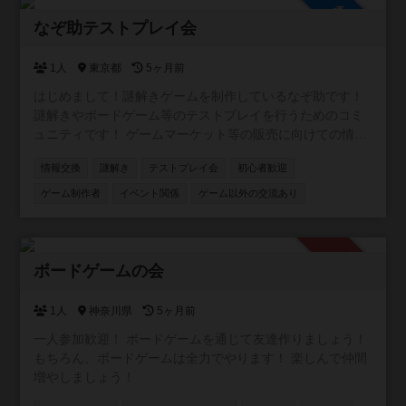
参加自由
なぞ助テストプレイ会
1人
東京都
5ヶ月前
はじめまして！謎解きゲームを制作しているなぞ助です！
謎解きやボードゲーム等のテストプレイを行うためのコミ
ュニティです！ ゲームマーケット等の販売に向けての情報
交換なども行っていますので是非是非お気軽にご参加くだ
情報交換
謎解き
テストプレイ会
初心者歓迎
さい！
ゲーム制作者
イベント関係
ゲーム以外の交流あり
承認制
ボードゲームの会
1人
神奈川県
5ヶ月前
一人参加歓迎！ ボードゲームを通じて友達作りましょう！
もちろん、ボードゲームは全力でやります！ 楽しんで仲間
増やしましょう！