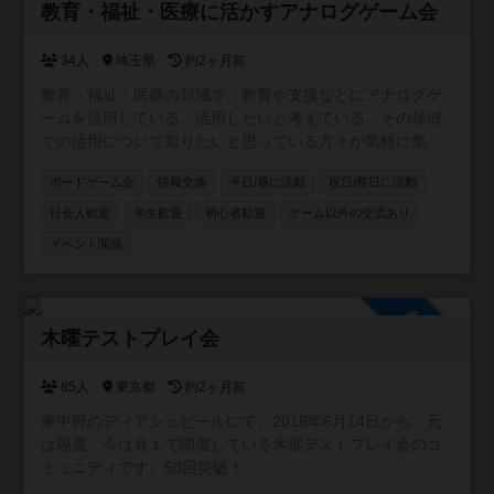
参加自由
教育・福祉・医療に活かすアナログゲーム会
34人
埼玉県
約2ヶ月前
教育・福祉・医療の領域で、教育や支援などにアナログゲ
ームを活用している、活用したいと考えている、その領域
での活用について知りたいと思っている方々が気軽に集ま
ったり、意見交換ができるようにと作成したコミュニティ
ボードゲーム会
情報交換
平日/昼に活動
祝日/祭日に活動
です。資格の有無にかかわらず、楽しんで意見・情報交換
をしたり、実際に集まってゲーム会などができればと考え
社会人歓迎
学生歓迎
初心者歓迎
ゲーム以外の交流あり
ています。 ※他者への誹謗中傷はおやめください。
イベント関係
参加自由
木曜テストプレイ会
85人
東京都
約2ヶ月前
東中野のディアシュピールにて、2018年6月14日から、元
は隔週、今は月１で開催している木曜テストプレイ会のコ
ミュニティです。50回突破！