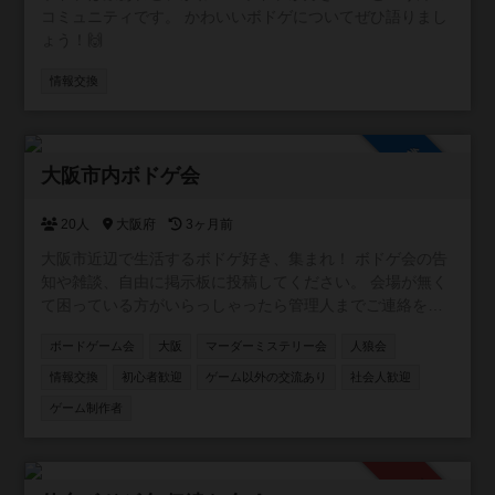
コミュニティです。 かわいいボドゲについてぜひ語りまし
ょう！🙌
情報交換
参加自由
大阪市内ボドゲ会
20人
大阪府
3ヶ月前
大阪市近辺で生活するボドゲ好き、集まれ！ ボドゲ会の告
知や雑談、自由に掲示板に投稿してください。 会場が無く
て困っている方がいらっしゃったら管理人までご連絡を！
ご相談乗ります！
ボードゲーム会
大阪
マーダーミステリー会
人狼会
情報交換
初心者歓迎
ゲーム以外の交流あり
社会人歓迎
ゲーム制作者