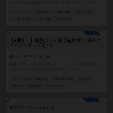
ペースAQ LOUNGEのスタッフであるオカがやってます。
よろしくお願いします！ #柏 ＃松戸 ＃船橋
ボードゲーム会
情報交換
平日/夜に活動
平日/昼に活動
祝日/祭日に活動
社会人歓迎
初心者歓迎
参加自由
【4周年！】新宿ボドゲ部【毎月2回！週末に
イベントやってます】
49人
東京都
1日前
新宿・中野・高田馬場 周辺のボードゲーム仲間を募集して
います！ ぜひお気軽に遊びに来てください！
ボードゲーム会
情報交換
祝日/祭日に活動
社会人歓迎
学生歓迎
初心者歓迎
ゲーム制作者
参加自由
ボドゲ・セッション！