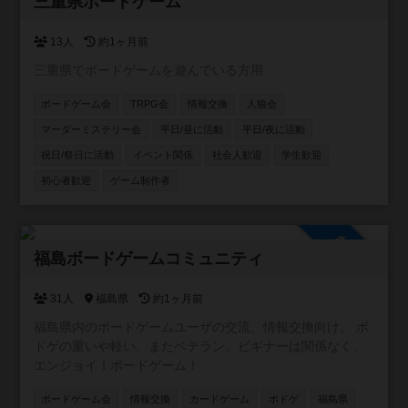
参加自由
三重県ボードゲーム
13人
約1ヶ月前
三重県でボードゲームを遊んでいる方用
ボードゲーム会
TRPG会
情報交換
人狼会
マーダーミステリー会
平日/昼に活動
平日/夜に活動
祝日/祭日に活動
イベント関係
社会人歓迎
学生歓迎
初心者歓迎
ゲーム制作者
参加自由
福島ボードゲームコミュニティ
31人
福島県
約1ヶ月前
福島県内のボードゲームユーザの交流、情報交換向け。 ボ
ドゲの重いや軽い、またベテラン、ビギナーは関係なく、
エンジョイ！ボードゲーム！
ボードゲーム会
情報交換
カードゲーム
ボドゲ
福島県