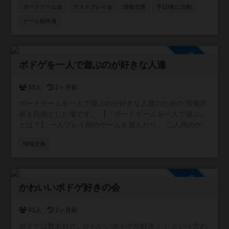
ボードゲーム会
テストプレイ会
情報交換
平日/夜に活動
ゲーム制作者
参加自由
ボドゲを一人で遊ぶのが好きな人達
50人
2ヶ月前
ボードゲームを一人で遊ぶのが好きな人達のための 情報共
有を目的とした場です。 【『ボードゲームを一人で遊ぶ』
とは？】 一人プレイ用のゲームを遊んだり、 二人用のゲー
ムを一人二役で遊んだりすることです。
情報交換
参加自由
かわいいボドゲ好きの会
91人
2ヶ月前
ボドゲは数あれど、かわいいボドゲが好き！！ という方の