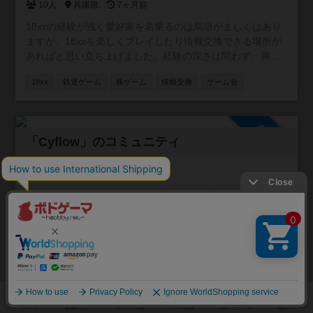
ブル構成 • 中量級ゲームも希望があれば挑戦OK • 参加費は
10人
兵庫県
7ヶ月前
会場費の実費のみ（明朗会計） ■ こんな人におすすめ • ボ
18xxの経験が浅く愛好家を名乗るのは烏滸がましくはあり
ードゲームを始めてみたい • 経験者ばかりの会は不安 • 気
ますが、18xxを楽しくプレイしたり情報交換できる場所が
軽に参加できるコミュニティを探している • ゆるく楽しく
あればと思い立ち上げました。経験の深さは問わず、興味
遊びたい • LGBTQ+フレンドリーな場を求めている
のある未経験者も歓迎します。宜しくお願いします！
18xx
鉄道ゲーム
株ゲーム
情報交換
ゲーム会
参加自由
「Cyflow」のコミュニティ
7人
埼玉県
7ヶ月前
とあるキッチンカーのクレープ屋さんが「営業先でボード
ゲーム会がしたい！」と言ったら人が集まってきました。
2022年からキッチンカーが出店するところで青空ボードゲ
ーム会を開催し続けてきて、その活動を今後も継続するた
ボードゲーム会
情報交換
祝日/祭日に活動
初心者歓迎
めにボードゲームコミュニティとして立ち上げました。 お
仲間募集中！例えばこんな方々、どうぞご参加ください！
学生歓迎
社会人歓迎
・主に埼玉県を中心に営業されてきたキッチンカーのクレ
ープ屋さんをご存知の方 ・ボードゲームが大好きな方、や
ってみたい方 ・アイドルのプロデューサーの方 ・その他、