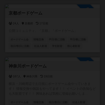
参加自由
京都ボードゲーム
24人
京都府
17日前
公開コミュニティ、「京都」「ボードゲーム」
ボードゲーム会
情報交換
平日/昼に活動
平日/夜に活動
祝日/祭日に活動
社会人歓迎
学生歓迎
初心者歓迎
参加自由
神奈川ボードゲーム
167人
神奈川県
19日前
横浜・川崎周辺で土日祝にボードゲーム会やっていきま
す！ 情報交換や雑談もやってます！！ イベントの告知など
も大歓迎です！！ 興味あれば気軽に登録お願いしま
す！！！ [参加自由] LINE オープンチャット (イベントの通
ボードゲーム会
情報交換
祝日/祭日に活動
社会人歓迎
知や雑談に使ってます)