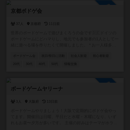
参加自由
京都ボドゲ会
37人
京都府
11日前
世界のボードゲームで遊びまくろうの会です🇩🇪ドイツの
ボードゲームにどハマりし、地元でも参加者の1人として一
緒に遊べる場を作りたくて開催しました。 * お一人様多
数！初参加も大歓迎 * 手ぶらOK！ボドゲ持ち込み大歓迎 *
ボードゲーム会
祝日/祭日に活動
社会人歓迎
初心者歓迎
入退室時間は自由 もちろん、市外・府外の方も大歓迎で
す。 月1回程度、公共施設でオープン会を開催していま
20代
30代
40代
50代
情報交換
す。 お気軽にご参加お待ちしています🐈 ※2025.12月よ
り、オープン会を休止しております。ぼちぼち掲示板から
再開していきますので、気長によろしくです〜🐈
参加自由
ボードゲームヤリーナ
3人
大阪府
13日前
ボードゲームやりましょう！大阪で定期的にボドゲ会やっ
てます。開催日は日曜、平日だと水曜・木曜になり、いず
れもお昼〜夕方が多いです。 主催の好みはテーマがホラ
ー、ファンタジー、SFもの。正体隠匿、推理、おバカ系の