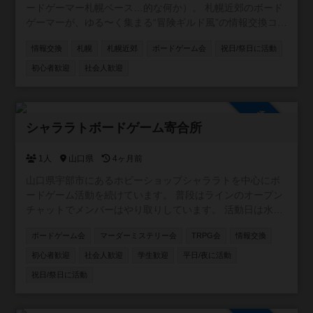
ードゲーマー札幌ベース…的な何か）。 札幌近郊のボード
ゲーマーが、ゆる〜く集まる“冒険ギルド風”の情報交換コミ
ュニティです。 ギルドマスター（＝私）が、ときどき「ク
情報交換
札幌
札幌近郊
ボードゲーム会
祝日/祭日に活動
エスト」と称して気になるボードゲームを提示しますの
で、 冒険者のみなさんは自由に感想を書いたり、体験談を
初心者歓迎
社会人歓迎
語ったりしてくれればOK！ 見事クエストに答えてくれた冒
険者には、ギルドからの報酬として ナイスをお届けしま
す。 ※勇者っぽい称号はつきません。ご了承ください。 基
参加自由
本的には、 「札幌近郊でボドゲ好きの仲間がほしい」 「新
シャララトボードゲーム寄合所
作や名作の情報を交換したい」 「ゆるく参加できるギルド
がほしい」 そんな人たちが気軽に集まれる場所です。 難し
1人
山口県
4ヶ月前
いルールはなし！ 初心者・ベテラン問わず、今日からあな
山口県宇部市にあるホビーショップシャララトを中心にボ
たもギルドメンバーです。 好きなボードゲームの話をゆ
ードゲーム活動を続けています。 普段はラインのオープン
る〜く投げていきましょう。
チャットでメンバーはやり取りしています。 活動日は水曜
日夜。土日祝日も集まっていることがあります。 よろしく
ボードゲーム会
マーダーミステリー会
TRPG会
情報交換
お願いします。
初心者歓迎
社会人歓迎
学生歓迎
平日/夜に活動
祝日/祭日に活動