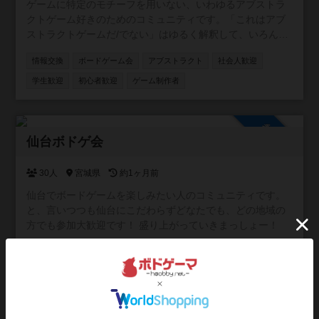
ゲームに特定のモチーフを用いない、いわゆるアブストラ
クトゲーム好きのためのコミュニティです。「これはアブ
ストラクトゲームだ/でない」はゆるく解釈して、いろんな
人の情報交換に使っていただければと思います。
情報交換
ボードゲーム会
アブストラクト
社会人歓迎
学生歓迎
初心者歓迎
ゲーム制作者
参加自由
仙台ボドゲ会
30人
宮城県
約1ヶ月前
仙台でボードゲームを楽しみたい人のコミュニティです。
と、言いつつも仙台にこだわらずどなたでも、どの地域の
方でも参加大歓迎です！ 盛り上がっていきまっしょー！
ボードゲーム会
情報交換
平日/昼に活動
平日/夜に活動
社会人歓迎
学生歓迎
初心者歓迎
祝日/祭日に活動
マーダーミステリー会
人狼会