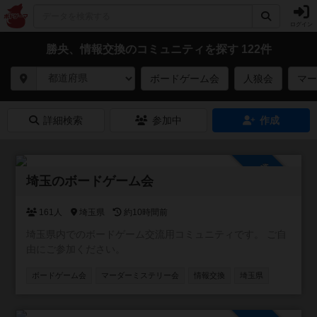
ログイン
勝央、情報交換のコミュニティを探す 122件
ボードゲーム会
人狼会
マー
詳細検索
参加中
作成
参加自由
埼玉のボードゲーム会
161人
埼玉県
約10時間前
埼玉県内でのボードゲーム交流用コミュニティです。 ご自
由にご参加ください。
ボードゲーム会
マーダーミステリー会
情報交換
埼玉県