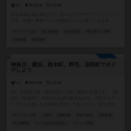
9人
鹿児島県
13日前
自分自身も初心者なので、色々な方とボードゲームしたい
です。軽量〜重量ゲーム全般遊びたいと思ってます😊
ボードゲーム会
初心者歓迎
社会人歓迎
祝日/祭日に活動
学生歓迎
情報交換
参加自由
神奈川、横浜、桜木町、野毛、花咲町でボド
ゲしよう
1人
神奈川県
14日前
JR、市営地下鉄、桜木町駅から近い場所が会場です。（徒
歩2・3分程度） 大好きなお酒を飲みながら、大好きなボー
ドゲームを楽しめる場所を提供しております。 店主がWワ
ークの都合上、営業が不定休です。ですが、レンタルとし
ボードゲーム会
人狼会
情報交換
社会人歓迎
学生歓迎
てスペースを貸し出す事はできます。要するに、店主不在
の時は、お酒や食事の提供、ボードゲームのルール説明が
初心者歓迎
ゲーム以外の交流あり
イベント関係
できません。 少しずつお客様が集まり始め、店内に3組4組