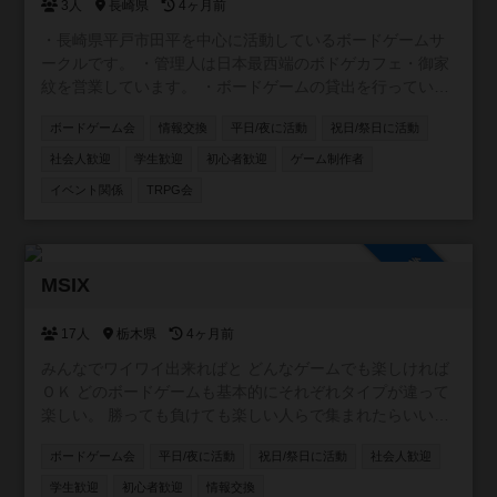
3人
長崎県
4ヶ月前
・長崎県平戸市田平を中心に活動しているボードゲームサ
ークルです。 ・管理人は日本最西端のボドゲカフェ・御家
紋を営業しています。 ・ボードゲームの貸出を行っている
平戸図書館と共催でボードゲーム会の企画 ・毎月第一水曜
ボードゲーム会
情報交換
平日/夜に活動
祝日/祭日に活動
夜@ライダーズカフェGGさん でボドゲ会の開催 ・
instagramアカウントはこちら↓
社会人歓迎
学生歓迎
初心者歓迎
ゲーム制作者
https://www.instagram.com/tabira_bg_lab/
イベント関係
TRPG会
参加自由
MSIX
17人
栃木県
4ヶ月前
みんなでワイワイ出来ればと どんなゲームでも楽しければ
ＯＫ どのボードゲームも基本的にそれぞれタイプが違って
楽しい。 勝っても負けても楽しい人らで集まれたらいい
な。
ボードゲーム会
平日/夜に活動
祝日/祭日に活動
社会人歓迎
学生歓迎
初心者歓迎
情報交換