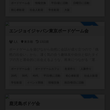
ボードゲーム会
情報交換
平日/昼に活動
日曜日に活動
軽量〜中量級でメジャー作品よりは同人ゲームやマイナー
なのが好き。 ちなみにボードゲームアリーナとは関係あり
初心者歓迎
社会人歓迎
学生歓迎
大阪
ません😆
参加自由
エンジョイジャパン東京ボードゲーム会
1人
東京都
13日前
ボードゲームを遊びながら自然に会話が成り立つので「偶
然の出会い」から、凄く気の合う趣味友や自分と似たタイ
プの方と運命的に出会えるような、将来につながる「運命
の出会い」が見つかる事への願いも込めた交流イベントを
ボードゲーム会
ボードゲームカフェ
友達作り
人脈作り
企画しています✨ 公式ページ https://enjoyjp.jp/
20代
30代
40代
平日/夜に活動
初心者歓迎
社会人歓迎
学生歓迎
イベント関係
情報交換
祝日/祭日に活動
参加自由
鹿児島ボドゲ会