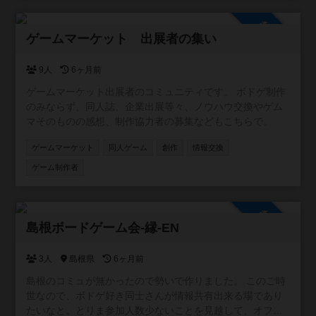
夕方に子どもを巻き込んで…というところまで計画中。 茨
木市彩都や豊北小校区など、近隣の方もご参加ください
参加自由
ゲームマーケット 出展者の集い
9人
6ヶ月前
ゲームマーケット出展者のコミュニティです。 ボドゲ制作
のみならず、同人誌、企業出展等々、ノウハウ交換やゲム
マそのものの感想、制作協力者の募集などもこちらで。
ゲームマーケット
同人ゲーム
創作
情報交換
ゲーム制作者
参加自由
島根ボードゲーム会-縁-EN
3人
島根県
6ヶ月前
島根のコミュが無かったので勢いで作りました。 このご時
世なので、ボドゲ好き同士さんが情報共有出来る場であり
たいなと。とりま参加人数少ないことを見越して、オフ会