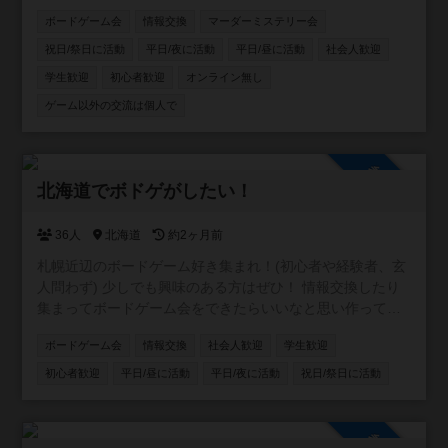
たい方、ボードゲーム友達増やしたい方、ボードゲームの
ボードゲーム会
情報交換
マーダーミステリー会
話をたくさんしたい方、是非お入りください！ 逆にご飯と
か飲みとかそういうことはするつもりありません。 仲良く
祝日/祭日に活動
平日/夜に活動
平日/昼に活動
社会人歓迎
なったなら是非どうぞ！というスタンスです。
学生歓迎
初心者歓迎
オンライン無し
ゲーム以外の交流は個人で
参加自由
北海道でボドゲがしたい！
36人
北海道
約2ヶ月前
札幌近辺のボードゲーム好き集まれ！(初心者や経験者、玄
人問わず) 少しでも興味のある方はぜひ！ 情報交換したり
集まってボードゲーム会をできたらいいなと思い作ってい
ます。 参加者がある程度増えたらボードゲーム会の企画等
ボードゲーム会
情報交換
社会人歓迎
学生歓迎
考えていきます！
初心者歓迎
平日/昼に活動
平日/夜に活動
祝日/祭日に活動