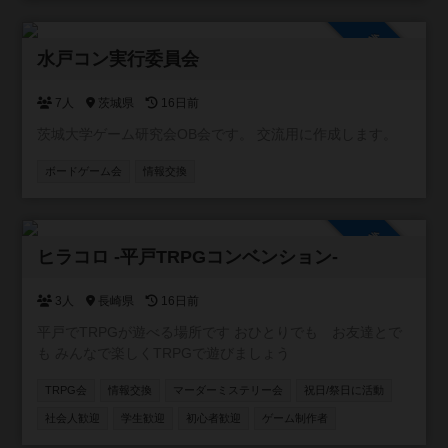
入り相席で一緒のゲームを楽しんでもらえる機会も増えま
した。 店内には約２００種類のボドゲ、いくつかの人狼
参加自由
系、クトゥルフ神話TRPGのルールブックがございます。
水戸コン実行委員会
ボドゲ会、、人狼会、それぞれにお酒のありなし、平日、
土日祝のカテゴリに分けて参加を募っていきます。 これか
7人
茨城県
16日前
ら先、マダミス会、TRPGのでGM担当になっていけるよう
茨城大学ゲーム研究会OB会です。 交流用に作成します。
にしていきます。一日店長権なんていうのもいいかもしれ
ません。 いずれにせよ、皆さんの協力が必要です。コミュ
ボードゲーム会
情報交換
ニティに参加いただき、開催の連絡ができる人数を増やさ
せてください。そして、ご要望に応えられるような大会運
営を致します。
参加自由
ヒラコロ -平戸TRPGコンベンション-
3人
長崎県
16日前
平戸でTRPGが遊べる場所です おひとりでも お友達とで
も みんなで楽しくTRPGで遊びましょう
TRPG会
情報交換
マーダーミステリー会
祝日/祭日に活動
社会人歓迎
学生歓迎
初心者歓迎
ゲーム制作者