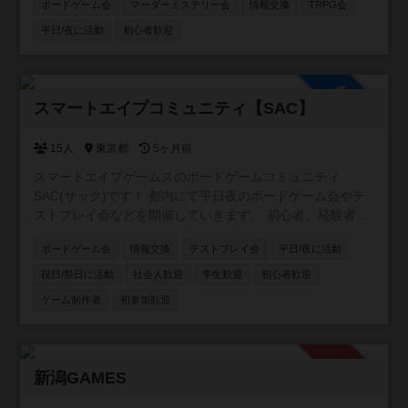
ボードゲーム会
マーダーミステリー会
情報交換
TRPG会
平日/夜に活動
初心者歓迎
参加自由
スマートエイプコミュニティ【SAC】
15人
東京都
5ヶ月前
スマートエイプゲームスのボードゲームコミュニティ
SAC(サック)です！ 都内にて平日夜のボードゲーム会やテ
ストプレイ会などを開催していきます。 初心者、経験者限
らずみなさんのご参加お待ちしています！
ボードゲーム会
情報交換
テストプレイ会
平日/夜に活動
祝日/祭日に活動
社会人歓迎
学生歓迎
初心者歓迎
ゲーム制作者
初参加歓迎
承認制
新潟GAMES