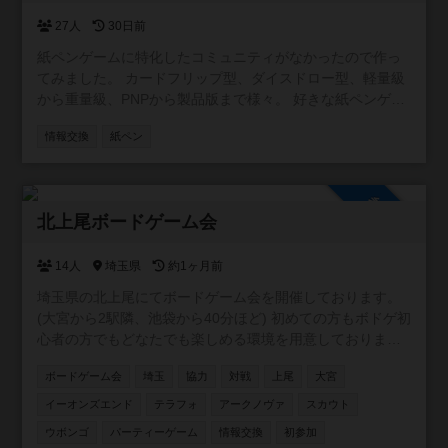
27人
30日前
紙ペンゲームに特化したコミュニティがなかったので作っ
てみました。 カードフリップ型、ダイスドロー型、軽量級
から重量級、PNPから製品版まで様々。 好きな紙ペンゲー
ムを紹介したり知らないゲームの発見ができたらいいなと
情報交換
紙ペン
思います。 掲示板とか特に制限はないので自由に作成して
ください。 無言参加もOKです。お気軽にどうぞ。
参加自由
北上尾ボードゲーム会
14人
埼玉県
約1ヶ月前
埼玉県の北上尾にてボードゲーム会を開催しております。
(大宮から2駅隣、池袋から40分ほど) 初めての方もボドゲ初
心者の方でもどなたでも楽しめる環境を用意しておりま
す。主催含めみんなが持ってきてくれるゲームは新旧含め
ボードゲーム会
埼玉
協力
対戦
上尾
大宮
100種類以上のゲームをご用意しております。 駐車場は200
台ほどで無料です。 6年1月10日現在/114回の開催をしてお
イーオンズエンド
テラフォ
アークノヴァ
スカウト
り 平均30人ほどの方にご参加いただいております。 是非一
ウボンゴ
パーティーゲーム
情報交換
初参加
緒に遊んでください！✨✨