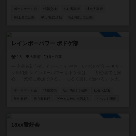
みたいなイベントの予定は今の所無し。 こちら承認制から
ボードゲーム会
情報交換
初心者歓迎
社会人歓迎
自由参加に変更(5/29) 参加した方は島根出身を一言添えて
掲示板で挨拶してください(っ´ω`c)
平日/昼に活動
平日/夜に活動
祝日/祭日に活動
参加自由
レインボーパワー ボドゲ部
1人
大阪府
6ヶ月前
― 主催も初心者。だからこそ“やさしい”ボドゲ会 ― ■ サー
クル紹介 レインボーパワー ボドゲ部は、 「初心者でも安
心」「気軽に参加できる」「ゆるく楽しく遊べる」 を大切
にしたボードゲームサークルです。 実は、主催者自身もボ
ボードゲーム会
情報交換
祝日/祭日に活動
社会人歓迎
ドゲ歴はまだ浅め。 だからこそ、 「ルールが不安」 「経
験者ばかりだと緊張する」 「まずは軽いゲームから遊びた
学生歓迎
初心者歓迎
ゲーム以外の交流あり
イベント関係
い」 そんな気持ちに寄り添った、初心者向けのゲームが多
めの会を開いています。 見学・聞き専・途中参加・途中退
出もOK。 ゆるく、やさしく、誰でも参加しやすい雰囲気を
参加自由
心がけています。 ■ 活動内容 • 初心者向けの軽量級ゲーム
18xx愛好会
中心 • ルール説明つきで安心 • 少人数で交流しやすいテー