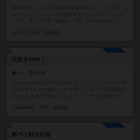
静岡県東部、いわゆる“駿河の東側”を中心に、ボードゲーム
会やショップイベントの情報を共有するためのコミュニテ
ィです。富士・沼津・御殿場・三島・伊豆の国市あたり周
辺を取り扱います。 この地域には個人主催の小さな会から
ボードゲーム会
情報交換
店舗イベントまで幅広い場がありますが、情報が点在して
いて見つけにくいこともあります。 そこで、参加者同士が
「こんな会があるよ」「今度イベントやります」と気軽に
参加自由
投稿できる場として、このコミュニティを作りました。初
大好きPNP！
心者歓迎の会、重ゲー中心、親子向け、新作体験会など、
ジャンルや規模は問いません。主催者・参加者どちらでも
自由に情報を共有できます。 また、みんなが安心して利用
13人
29日前
できるよう、宗教やマルチ商法など、ボードゲームと関係
Print And Play(以下PNP)に関するコミュニティです！ PNP
のない勧誘目的での利用はお控えいただけると助かりま
とは作者さんや出版社さんが公開しているデータ(有償無償
す。 遊ぶ場所を探している方、仲間を増やしたい方に、ゆ
問わず)を自身で印刷して楽しむボードゲームの形態です。
るく活用していただければうれしいです。
新作の情報交換や翻訳の相談等の交流を目的としたコミュ
PrintAndPlay
PNP
情報交換
ニティにしたいです！
参加自由
紙ペン好きの会