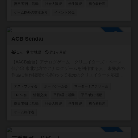
祝日/祭日に活動
社会人歓迎
学生歓迎
初心者歓迎
ゲーム以外の交流あり
イベント関係
参加自由
ACB Sendai
1人
宮城県
約1ヶ月前
【#ACB仙台】アナログゲーム・クリエイターズ・ベース
仙台🎲 東北地方でアナログゲームを制作する人、未発表の
作品に制作段階から関わって地元のクリエイターを応援し
たい人、そんな人達を集めて仙台を中心に活動するアナロ
テストプレイ会
ボードゲーム会
マーダーミステリー会
グゲーム制作コミュニティ!!
TRPG会
情報交換
平日/昼に活動
平日/夜に活動
祝日/祭日に活動
社会人歓迎
学生歓迎
初心者歓迎
ゲーム制作者