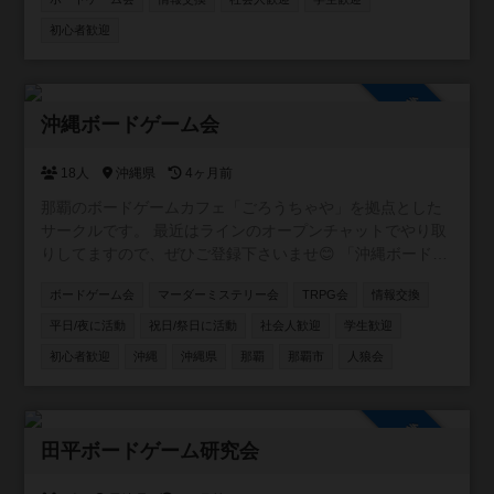
上でボドゲがしたいので。気軽にお話し頂きたいのですが
主計将校:第二次世界大戦の補給戦 / 主計総監を特にやりた
初心者歓迎
いなと思っています。前哨戦と総力戦はともに持っていま
す。ここ１年ほどは興味のある方が集まり月１、２回主計
将校総力戦ありで６人でプレイ出来ております。興味のあ
参加自由
る方募集中です。
沖縄ボードゲーム会
18人
沖縄県
4ヶ月前
那覇のボードゲームカフェ「ごろうちゃや」を拠点とした
サークルです。 最近はラインのオープンチャットでやり取
りしてますので、ぜひご登録下さいませ😊 「沖縄ボードゲ
ームサークル in【ごろうちゃや】」 https://x.gd/l6XIi ・ボ
ボードゲーム会
マーダーミステリー会
TRPG会
情報交換
ードゲームに興味を持ち始めた方 ・重ゲーが大好きな方 ・
大人数で遊べる環境ではない方 ・いろいろなゲームを遊び
平日/夜に活動
祝日/祭日に活動
社会人歓迎
学生歓迎
たい方 ・平日夜に時間をとれる方 。。。とにかくどんな方
初心者歓迎
沖縄
沖縄県
那覇
那覇市
人狼会
でも参加していただけたら嬉しいです。 もちろん観光で沖
縄に来られる方の参戦も大歓迎！ 日程合わせますので、ぜ
ひ遊んでください＾＾
参加自由
田平ボードゲーム研究会