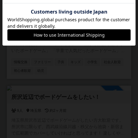
参加自由
子供と一緒にボードゲーム！
169人
約1ヶ月前
小さなお子様と一緒にボードゲームを遊びたい人のため
の、情報交換コミュニティです。 「3歳から家族で遊んで
いたボードゲーム」 「学童で人気だったボードゲーム」
「子供同士でボドゲ、親子ボードゲーム会の情報」 「キッ
情報交換
ファミリー
子供
キッズ
小学生
社会人歓迎
ズ向けのボドゲが遊べる場所の情報」 など、様々な方にご
参加いただければと思います。ボドゲーマだけに限定せ
初心者歓迎
幼児
ず、他コミュニティの宣伝や告知なども自由に行ってくだ
さい。 ご参加お待ちしております！
参加自由
所沢近辺でボードゲームをしたい！
9人
埼玉県
約2ヶ月前
埼玉県所沢市近辺でボードゲームがしたい方大歓迎です。
所沢市に限らず、西武線沿線川越・秩父から池袋・新宿ま
で広範囲でカバーしていければと思ってます！ 楽しくやり