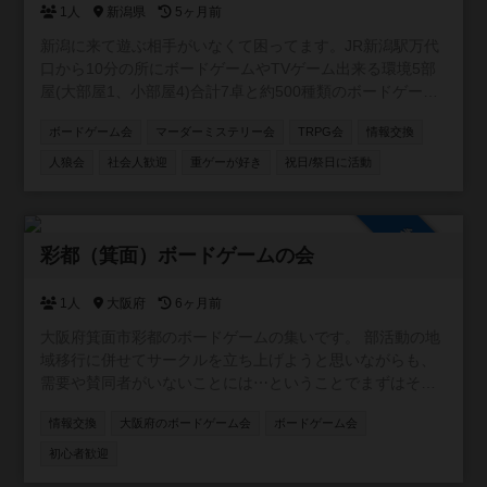
1人
新潟県
5ヶ月前
新潟に来て遊ぶ相手がいなくて困ってます。JR新潟駅万代
口から10分の所にボードゲームやTVゲーム出来る環境5部
屋(大部屋1、小部屋4)合計7卓と約500種類のボードゲーム
を用意したので一緒に遊んでくれる方募集中です。 ゲーム
ボードゲーム会
マーダーミステリー会
TRPG会
情報交換
は500種類くらいあります。 土曜日AM9時〜17時で活動し
ます。 参加費無料です。 【規約】 ①室内は禁煙です。 ②
人狼会
社会人歓迎
重ゲーが好き
祝日/祭日に活動
ゴミはお持ち帰りください。 ③借りたゲームは大切に扱っ
て下さい。 ④写真は確認して撮影して下さい。
参加自由
彩都（箕面）ボードゲームの会
1人
大阪府
6ヶ月前
大阪府箕面市彩都のボードゲームの集いです。 部活動の地
域移行に併せてサークルを立ち上げようと思いながらも、
需要や賛同者がいないことには⋯ということでまずはその
辺りを探り、ゆくゆくはオフラインでのボードゲーム会開
情報交換
大阪府のボードゲーム会
ボードゲーム会
催を目論むサークルになります。 賛同者の目処が立ち、立
ち上げた場合は天空の家を中心に活動したいと考えていま
初心者歓迎
す。 基本土日の活動で、有志が集まれば平日特定の曜日に