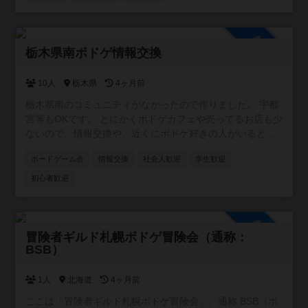
参加自由
栃木県南ボドゲ情報交換
10人
栃木県
4ヶ月前
栃木県南のコミュニティがなかったので作りました。 宇都
宮等もOKです。 とにかくボドゲカフェや売ってるお店も少
ないので、情報交換や、近くにボドゲ好きの人がいると感
じられるだけでも嬉しいです。
ボードゲーム会
情報交換
社会人歓迎
学生歓迎
初心者歓迎
参加自由
冒険者ギルド札幌ボドゲ冒険会（通称：
BSB）
1人
北海道
4ヶ月前
ここは「冒険者ギルド札幌ボドゲ冒険会」、通称 BSB（ボ