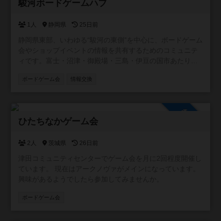
参加自由
駿河ボードゲームハブ
1人
静岡県
25日前
静岡県東部、いわゆる“駿河の東側”を中心に、ボードゲーム
会やショップイベントの情報を共有するためのコミュニテ
ィです。富士・沼津・御殿場・三島・伊豆の国市あたり周
辺を取り扱います。 この地域には個人主催の小さな会から
ボードゲーム会
情報交換
店舗イベントまで幅広い場がありますが、情報が点在して
いて見つけにくいこともあります。 そこで、参加者同士が
「こんな会があるよ」「今度イベントやります」と気軽に
参加自由
投稿できる場として、このコミュニティを作りました。初
ひたちなかゲーム会
心者歓迎の会、重ゲー中心、親子向け、新作体験会など、
ジャンルや規模は問いません。主催者・参加者どちらでも
自由に情報を共有できます。 また、みんなが安心して利用
2人
茨城県
26日前
できるよう、宗教やマルチ商法など、ボードゲームと関係
津田コミュニティセンターでゲーム会を月に2回程度開催し
のない勧誘目的での利用はお控えいただけると助かりま
ています。 現在はアークノヴァがメインになっています。
す。 遊ぶ場所を探している方、仲間を増やしたい方に、ゆ
興味があるようでしたら参加してみませんか。
るく活用していただければうれしいです。
ボードゲーム会