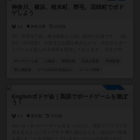
参加自由
神奈川、横浜、桜木町、野毛、花咲町でボド
ゲしよう
1人
神奈川県
15日前
JR、市営地下鉄、桜木町駅から近い場所が会場です。（徒
歩2・3分程度） 大好きなお酒を飲みながら、大好きなボー
ドゲームを楽しめる場所を提供しております。 店主がWワ
ークの都合上、営業が不定休です。ですが、レンタルとし
ボードゲーム会
人狼会
情報交換
社会人歓迎
学生歓迎
てスペースを貸し出す事はできます。要するに、店主不在
の時は、お酒や食事の提供、ボードゲームのルール説明が
初心者歓迎
ゲーム以外の交流あり
イベント関係
できません。 少しずつお客様が集まり始め、店内に3組4組
入り相席で一緒のゲームを楽しんでもらえる機会も増えま
した。 店内には約２００種類のボドゲ、いくつかの人狼
参加自由
系、クトゥルフ神話TRPGのルールブックがございます。
Englishボドゲ会｜英語でボードゲームを遊ぼ
う！
ボドゲ会、、人狼会、それぞれにお酒のありなし、平日、
土日祝のカテゴリに分けて参加を募っていきます。 これか
ら先、マダミス会、TRPGのでGM担当になっていけるよう
1人
東京都
15日前
にしていきます。一日店長権なんていうのもいいかもしれ
Join us！👍 ボードゲームをきっかけに、英語でワイワイ交
ません。 いずれにせよ、皆さんの協力が必要です。コミュ
流するコミュニティです🎉 勝ち負けよりも、会話や一体感
ニティに参加いただき、開催の連絡ができる人数を増やさ
を楽しむことを大切にしています✨ ゲームの自然なやりと