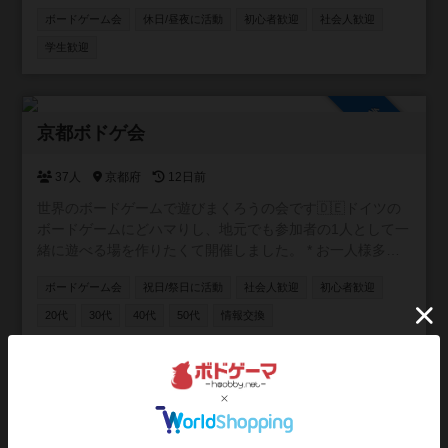
から経験者まで時間を忘れてボドゲを楽しんでいます♪ 当
ボードゲーム会
休日/昼夜に活動
初心者歓迎
社会人歓迎
会の特徴は３つ！ ①常連は二の次、とにかく初心者第一優
先！ ②ふらっと気軽に、アポなし途中参加歓迎！ ③待ち時
学生歓迎
間なし、何時に来てもすぐボドゲ！ 会の詳細はホームペー
ジをチェック↓ https://coyote-boardgame.com/
参加自由
京都ボドゲ会
37人
京都府
12日前
世界のボードゲームで遊びまくろうの会です🇩🇪ドイツの
ボードゲームにどハマりし、地元でも参加者の1人として一
緒に遊べる場を作りたくて開催しました。 * お一人様多
数！初参加も大歓迎 * 手ぶらOK！ボドゲ持ち込み大歓迎 *
ボードゲーム会
祝日/祭日に活動
社会人歓迎
初心者歓迎
入退室時間は自由 もちろん、市外・府外の方も大歓迎で
す。 月1回程度、公共施設でオープン会を開催していま
20代
30代
40代
50代
情報交換
す。 お気軽にご参加お待ちしています🐈 ※2025.12月よ
り、オープン会を休止しております。ぼちぼち掲示板から
再開していきますので、気長によろしくです〜🐈
参加自由
ゆうもあ・滋賀
2人
滋賀県
12日前