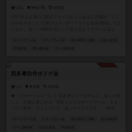
23人
神奈川県
18日前
2017年より溝の口駅のマルイの近くにある公共施設「てく
のかわさき」にて[溝の口さいボードゲーム会]を開催してお
ります。 楽しい時間を過ごして貰えるようなゲーム会を目
指しております。 ボードゲーム初心者の方や、興味はある
ボードゲーム会
テストプレイ会
祝日/祭日に活動
社会人歓迎
という方の参加大歓迎致します。 ゲームのルールの説明な
どはゲーム開始時に詳しい者が説明致しますのでご安心く
学生歓迎
初心者歓迎
ゲーム制作者
ださい。 途中参加や当日になっての参加表明も大歓迎で
す。
承認制
西多摩自作ボドゲ会
1人
東京都
19日前
​◆ このサークルについて 西多摩エリアを中心に、誰もが等
しく、安価に楽しめる「福祉としてのボードゲーム」をま
ったり制作・テストプレイ・遊ぶサークルです。 ​一般的な
「商業向けの洗練されたゲーム」を目指す場所ではありま
ボードゲーム会
テストプレイ会
祝日/祭日に活動
初心者歓迎
せん。 ​お金をかけずに、そこにいる全員が笑顔になれるゲ
ームを作りたい！ ​そんな「体験の共有」や「誰も置いてけ
ゲーム制作者
社会人歓迎
学生歓迎