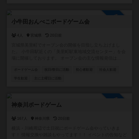
ぼりにしない優しさ」を大切にしたゲーム作りをしていま
す。 ​◆ こんな方を募集しています（初心者・未経験者大歓
迎！） ​自分でシンプルなゲームを作ってみたい方 ​アイデア
参加自由
段階の「これ、ゲームになるかな？」というお話を一緒に
小牛田おんべこボードゲーム会
模索したい方 ​自作のゲームを遊びたい方 ​ボドゲ界隈のピリ
ッとした空気が苦手で、アットホームに楽しみたい方 ​​◆ 会
4人
宮城県
20日前
のスタイル 「面白いかどうか」を評価し合うのではなく、
宮城県美里町でオープン会の開催を目指し立ち上げまし
「ゲームとして成り立つか」をみんなで実験したり、「作
た。 小牛田駅近くの「美里町駅東地域交流センター」を会
った人が楽しいならいいじゃない！」という精神で、お互
場に開催しております。 オープン会の主な情報発信は
いの作品をのびのびと遊ぶスタイルです。 主催者も手探り
X（旧Twitter）で行っておりますので、ぜひフォローをお願
でのスタートですので、お気軽にメンバー登録からご参加
ボードゲーム会
祝日/祭日に活動
初心者歓迎
社会人歓迎
いします。 https://x.com/kogotaonbeko?s=21
ください！ 青梅線、五日市線沿線の方中心にそれ以外から
学生歓迎
主に土曜日に活動
でも！
参加自由
神奈川ボードゲーム
167人
神奈川県
20日前
横浜・川崎周辺で土日祝にボードゲーム会やっていきま
す！ 情報交換や雑談もやってます！！ イベントの告知など