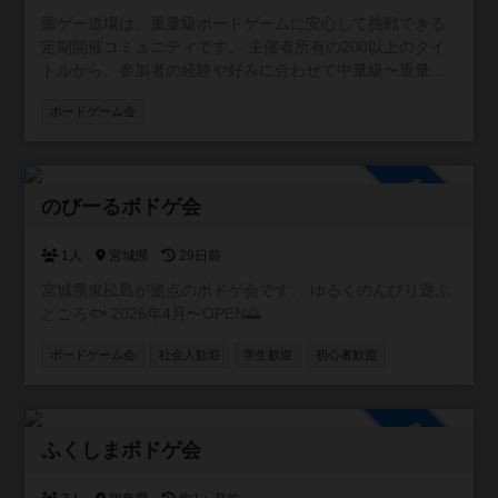
水筒など、フタ付きの物に限りOK。 ・ボードゲームは大切
重ゲー道場は、重量級ボードゲームに安心して挑戦できる
にしましょう。 ・個人間の連絡先の交換などは各々の責任
定期開催コミュニティです。 主催者所有の200以上のタイ
でお願いします。 ・主催者の注意に従わない方は退室して
トルから、参加者の経験や好みに合わせて中量級〜重量級
いただきます。
を中心に選び、少人数でじっくり遊びます。ゲーム間のつ
ボードゲーム会
なぎやウォームアップとして、軽量級も取り入れますの
で、初めての方でも無理なく参加できます。 毎回テーマや
ラインナップを変え、シリーズとして継続開催する予定で
参加自由
す。新しいゲームや遊び方に出会える場です。 持ち込みゲ
のびーるボドゲ会
ームも歓迎ですが、当日の進行や時間の都合によりプレイ
できない場合があります。 ルール説明は必ず行い、希望が
あればプレイ中もアドバイスします。初心者から経験者ま
1人
宮城県
29日前
で、重ゲーの奥深さを安心して体験できる場として、皆さ
宮城県東松島が拠点のボドゲ会です。 ゆるくのんびり遊ぶ
んの「一歩踏み出す勇気」を応援します。
ところ🐟️ 2026年4月〜OPEN🌅
ボードゲーム会
社会人歓迎
学生歓迎
初心者歓迎
参加自由
ふくしまボドゲ会