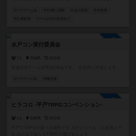
せてください。そして、ご要望に応えられるような大会運
りの中で英語に触れながら、新しい人とのつながりを増や
営を致します。
ボードゲーム会
平日/夜に活動
社会人歓迎
学生歓迎
しましょう😊 英語と日本語の両方に堪能なインストラクタ
ーが参加しますので、英語に自信がない方でも安心！ 一緒
初心者歓迎
ゲーム以外の交流あり
に遊び、話し、交流を楽しみましょう！ Come hang out
with us！🌍 💡こんな方におすすめ ・英語で話せる仲間が欲
しい方 ・英語を使う機会を気軽に持ちたい方 ・新しい人と
参加自由
交流するのが好きな方 ・英会話（スピーキング・リスニン
水戸コン実行委員会
グ）を練習したい方 🎲ボードゲームについて 人数や雰囲気
に合わせて、会話が自然に生まれるゲームを中心に遊びま
7人
茨城県
16日前
す！ ＜例＞ ジャスト・ワン あなたランキング7 適当なカン
茨城大学ゲーム研究会OB会です。 交流用に作成します。
ケイ など 📍イベントの主な開催場所 渋谷 新宿 🕒イベント
の主な開催時間 平日夜 土日祝日夜
ボードゲーム会
情報交換
参加自由
ヒラコロ -平戸TRPGコンベンション-
3人
長崎県
16日前
平戸でTRPGが遊べる場所です おひとりでも お友達とで
も みんなで楽しくTRPGで遊びましょう