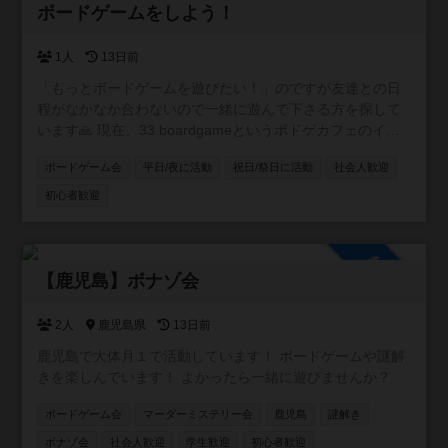
参加自由
ボードゲームをしよう！
1人
13日前
「もっとボードゲームを遊びたい！」のですが友達との日
程がなかなか合わないので一緒に遊んで下さる方を探して
います🙏 現在、33.boardgameというボドゲカフェのイベ
ントに月2〜3回参加しています！ 一緒にイベントに参加、
ボードゲーム会
平日/夜に活動
祝日/祭日に活動
社会人歓迎
または33.boardgameで一緒にボードゲームをできる方是非
ご連絡ください！ 📅 開催日: 33.boardgameのイベント日 ※
初心者歓迎
メインが19:00〜21:00くらいまで 📍 場所：33.boardgame
〒890-0055 鹿児島県鹿児島市上荒田町４４−３２ 3F 🔰 ボ
ードゲーム初心者さんも大歓迎！ ルール説明もしっかり
参加自由
しますので安心してご参加ください。 🌟 いろんな人と一緒
【鹿児島】ボナゾ会
にワイワイ遊びながら、楽しい時間を過ごしましょう！ 興
味のある方はぜひお気軽にご連絡ください！
2人
鹿児島県
13日前
鹿児島で大体月１で活動しています！ ボードゲームや謎解
きを楽しんでいます！ よかったら一緒に遊びませんか？
ボードゲーム会
マーダーミステリー会
鹿児島
謎解き
ボナゾ会
社会人歓迎
学生歓迎
初心者歓迎