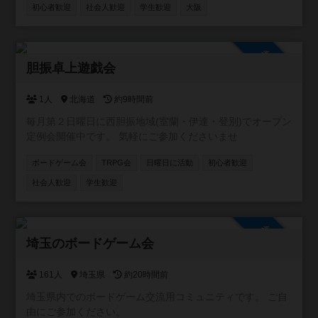
なのが好き。 ちなみにボードゲームアリーナとは関係あり
初心者歓迎
社会人歓迎
学生歓迎
大阪
ません😆
参加自由
胆振卓上遊戯会
1人
北海道
約9時間前
毎月第２日曜日に西胆振地域(室蘭・伊達・登別)でオープン
定例会開催中です。 気軽にご参加くださいませ
ボードゲーム会
TRPG会
日曜日に活動
初心者歓迎
社会人歓迎
学生歓迎
参加自由
埼玉のボードゲーム会
161人
埼玉県
約20時間前
埼玉県内でのボードゲーム交流用コミュニティです。 ご自
由にご参加ください。