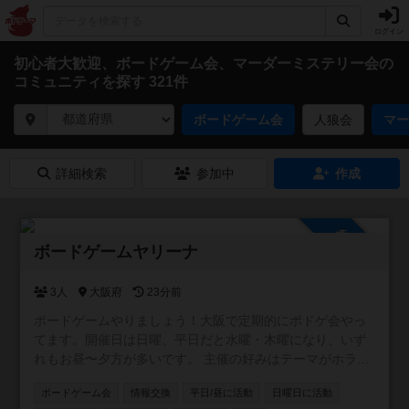
ログイン
初心者大歓迎、ボードゲーム会、マーダーミステリー会の
コミュニティを探す 321件
ボードゲーム会
人狼会
マー
詳細検索
参加中
作成
参加自由
ボードゲームヤリーナ
3人
大阪府
23分前
ボードゲームやりましょう！大阪で定期的にボドゲ会やっ
てます。開催日は日曜、平日だと水曜・木曜になり、いず
れもお昼〜夕方が多いです。 主催の好みはテーマがホラ
ー、ファンタジー、SFもの。正体隠匿、推理、おバカ系の
ボードゲーム会
情報交換
平日/昼に活動
日曜日に活動
軽量〜中量級でメジャー作品よりは同人ゲームやマイナー