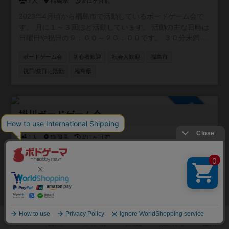
7人
福島県
約1ヶ月前
2023年4月頃から福島市で活動しているボードゲーム会で
す。 月に１～３回ほど活動しています。 活動の主な日時は
日曜日や祝日の９：００～２０：００です。 ３０分未満の
パーティゲームから２時間以上の重量級ゲームまで幅広く
ボードゲーム会
初心者歓迎
社会人歓迎
福島市
遊んでいます。 初心者の方も大歓迎です！
祝日/祭日に活動
福島県
参加自由
掛川ボードゲーム会
1人
静岡県
約1ヶ月前
静岡県掛川市でボードゲーム会を行っています。 軽ゲーか
ら中量級メインで最大2卓ぐらいの規模感で行いたいです。
初心者の方も歓迎です。 ルール確認しながらやっていくも
のもありますので、ルール覚えながら2周目から本番みたい
ボードゲーム会
平日/昼に活動
社会人歓迎
学生歓迎
な感じで進めていければと思います。 Xアカウント：
https://x.com/kkgw_tablegame
祝日/祭日に活動