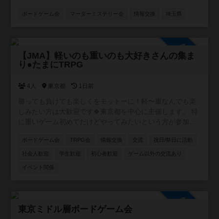
ボードゲーム会
マーダーミステリー会
情報交換
埼玉県
参加自由
【JMA】軽いのも重いのも大好きさんの集ま
り●たまにTRPG
4人
東京都
1日前
勝っても負けても楽しくをモットーに！軽〜重なんでも楽
しみたい方は大歓迎です🍀東京都を中心に主催します。 特
に重いゲーム初めてだけどやってみたいという方が参加し
やすいようなイベントを目指しています。 ボドゲ界隈では
ボードゲーム会
TRPG会
情報交換
交流
祝日/祭日に活動
新参者の主催者ですが、毎月新しいボドゲ開拓しているの
でリクエストやおすすめも受け付けます✨
社会人歓迎
学生歓迎
初心者歓迎
ゲーム以外の交流あり
イベント関係
参加自由
東京ミドル層ボードゲーム会