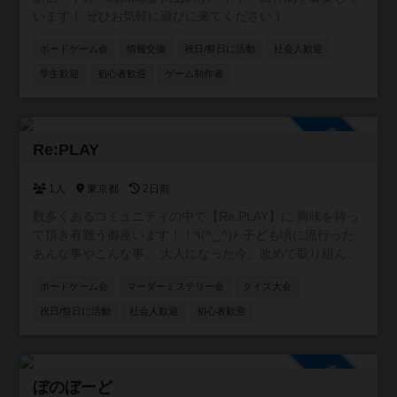
います！ ぜひお気軽に遊びに来てください！
ボードゲーム会
情報交換
祝日/祭日に活動
社会人歓迎
学生歓迎
初心者歓迎
ゲーム制作者
参加自由
Re:PLAY
1人
東京都
2日前
数多くあるコミュニティの中で【Re:PLAY】に 興味を持っ
て頂き有難う御座います！！٩(^‿^)۶ 子ども頃に流行った
あんな事やこんな事。 大人になった今、改めて取り組んで
みたら 絶対に面白くない？もう一度あの頃に戻って。 がコ
ボードゲーム会
マーダーミステリー会
クイズ大会
ンセプトのコミュニティです！！ 主に懐かしい遊びや、 流
行ってはいたけど結局やれずじまいだったこと、 あの当時
祝日/祭日に活動
社会人歓迎
初心者歓迎
TVで観ていた世界など(o^^o) ボードゲームやスポーツ大会
を中心に、 格付けチェックやミニ運動会、 カラオケ大会や
逃走中、クイズ大会、 缶蹴りに紙飛行機飛ばしなどな
参加自由
ど！！ ありとあらゆるコンテンツを シーズンと会場によっ
ぼのぼーど