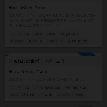
て行っていきます！ イベント初心者大歓迎！ 気軽に参加し
て 横の繋がりを作って貰えたら（＾Ｏ＾☆♪ 基本的に利益
9人
愛知県
3日前
を出そうとは思っておらず、 会場費や経費などのペイが出
愛知県でボードゲーム会を開催しています🎲 初心者の方や
来れば 残りは次のイベントの新しいボドゲを購入したり 何
お子様も歓迎です😆 参加費は基本無料となっていますの
かのイベントの道具を買ったりと 常に参加した皆さんが楽
で、お気軽にご参加ください！！
しく、過ごせる 環境を作って行きたいと思っております！
ボードゲーム会
名古屋
愛知県
子ども連れ歓迎
初心者歓迎
軽いゲーム
中量級ゲーム
祝日/祭日に活動
参加自由
こもれびの森ボードゲーム会
11人
東京都
3日前
池袋でボードゲーム会を定期的に開催しています。
ボードゲーム会
ゲーム以外の交流あり
主に土曜日に活動
オンラインボドゲ有
社会人歓迎
ドミニオン
重量級