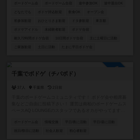
ら嬉しいです☺️🐾
ボードゲーム会
ボードゲーム合宿
途中参加OK
途中退出OK
どなたでも
ボドゲ持込歓迎
飲食OK
オープン会
初参加歓迎
おひとりさま歓迎
ドタ参歓迎
東京都
ボドゲアイドル
未経験者歓迎
ボドゲ合宿
耐久72時間ボドゲ合宿
10日間ボドゲ合宿
主に土曜日に活動
ご家族歓迎
土日に活動
たまに平日ボドゲ会
参加自由
千葉でボドゲ（チバボド）
37人
千葉県
2日前
千葉のボードゲームコミュニティです！ ボドゲ会や相席募
集などご自由に投稿下さい！ 運営は南柏のボードゲームス
ペースAQ LOUNGEのスタッフであるオカがやってます。
よろしくお願いします！ #柏 ＃松戸 ＃船橋
ボードゲーム会
情報交換
平日/夜に活動
平日/昼に活動
祝日/祭日に活動
社会人歓迎
初心者歓迎