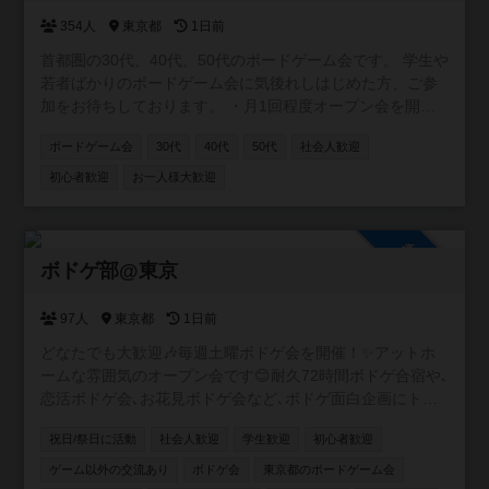
354人
東京都
1日前
首都圏の30代、40代、50代のボードゲーム会です。 学生や
若者ばかりのボードゲーム会に気後れしはじめた方、ご参
加をお待ちしております。 ・月1回程度オープン会を開催
しておりまして 毎回1/3くらいの方が初参加頂いておりま
ボードゲーム会
30代
40代
50代
社会人歓迎
す。 ・安価に時間を気にせず遊べるよう、参加費500円、8
時間以上を目処としております。 ・参加費以外の名目で追
初心者歓迎
お一人様大歓迎
加費用は頂きません。 ・主に区内公共施設で開催しており
ます。
参加自由
ボドゲ部@東京
97人
東京都
1日前
どなたでも大歓迎🎶毎週土曜ボドゲ会を開催！✨アットホ
ームな雰囲気のオープン会です😊耐久72時間ボドゲ合宿や､
恋活ボドゲ会､お花見ボドゲ会など､ボドゲ面白企画にトラ
イ中💞軽ゲーから重ゲーまで幅広くプレイします🎲基本的
祝日/祭日に活動
社会人歓迎
学生歓迎
初心者歓迎
に土日祝､たまに平日にも開催✨おひとりさまで初参加から
の､リピート率高め❗️ぜひ一度､気軽に足を運んでいただけた
ゲーム以外の交流あり
ボドゲ会
東京都のボードゲーム会