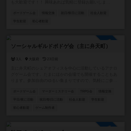
も大歓迎です！！ 興味あれば気軽に登録お願いしま
す！！！ [参加自由] LINE オープンチャット (イベントの通
ボードゲーム会
情報交換
祝日/祭日に活動
社会人歓迎
知や雑談に使ってます)
https://line.me/ti/g2/5_rzkfTnDYAR87LOQV7Vcw?
学生歓迎
初心者歓迎
utm_source=invitation&utm_medium=link_copy&utm_camp
aign=default
参加自由
ソーシャルギルドボドゲ会（主に弁天町）
3人
大阪府
23日前
主に弁天町のシェアオフィスを中心に活動しているアナロ
グゲーム会です。たまにほかの会場でも開催することもあ
ります。参加自由のゆるい集まりですので、気軽にご参加
ください！カードゲーム・ボードゲームのほか、希望者が
ボードゲーム会
マーダーミステリー会
TRPG会
情報交換
いればTRPGやマダミスも開催しています。一緒に企画し
てくれる仲間も募集中です。
平日/夜に活動
祝日/祭日に活動
社会人歓迎
学生歓迎
初心者歓迎
ゲーム制作者