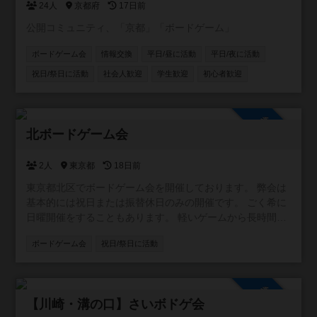
す https://x.com/KA_KI_KA_ ◆会員 ・参加の際は登録をお
24人
京都府
17日前
願いします ・初回参加時は登録不要です
公開コミュニティ、「京都」「ボードゲーム」
https://docs.google.com/forms/d/1PHSRkqTxkTMn2tqvo5lu
eYgmse_rrqjdocqrTv36ac4/edit ◆次回日程 すぐ下の「ボ
ボードゲーム会
情報交換
平日/昼に活動
平日/夜に活動
ードゲーム会」からご確認いただけます
祝日/祭日に活動
社会人歓迎
学生歓迎
初心者歓迎
参加自由
北ボードゲーム会
2人
東京都
18日前
東京都北区でボードゲーム会を開催しております。 弊会は
基本的には祝日または振替休日のみの開催です。 ごく希に
日曜開催をすることもあります。 軽いゲームから長時間ゲ
ームまで、 初めての方でもまったりと遊べるゲーム会を目
ボードゲーム会
祝日/祭日に活動
指しております。 ぜひお気軽にご参加ください。
https://kita-boardgame.blogspot.com/
参加自由
【川崎・溝の口】さいボドゲ会