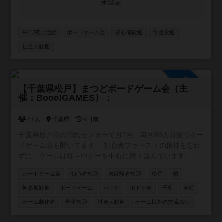
未設定
平日/夜に活動
ボードゲーム会
初心者歓迎
学生歓迎
社会人歓迎
参加自由
【千葉県松戸】まつどボードゲーム会（主
催：Booo!GAMES）：
87人
千葉県
9日前
千葉県松戸市の市民センターで月2回、毎回80人前後でボー
ドゲーム会を開いてます。 初心者ファーストの精神を忘れ
ずに、ゲームは軽～中ゲーを中心に様々遊んでいます。 各
参加者の持ち込み分を含めると200種類以上のゲームがあり
ボードゲーム会
初心者歓迎
未経験者歓迎
松戸
柏
ます。 当会は初心者や未経験者からの方も多く、熟練者の
方も含めて楽しく遊んでいます。初参加やお1人様の参加で
初参加歓迎
ボードゲーム
ボドゲ
ボドゲ会
千葉
金町
も運営がサポートしますので安心してご参加ください！ 興
ゲーム制作者
学生歓迎
社会人歓迎
ゲーム以外の交流あり
味のある方は一緒に遊びましょ～！ ※ボドゲ会の開催概要
は、ボードゲーム会のページをご確認ください ※他募集サ