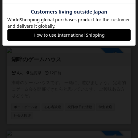
「世界のボードゲームを広める会 ゆうもあ」の滋賀支部で
す。 「ゆうもあゲーム会・草津」を主催しています。 「ゆ
うもあゲーム会・草津」は、大人も、子どもも一緒に遊べ
る無料のゲーム会です。 ご参加、待ってます。
ボードゲーム会
祝日/祭日に活動
初心者歓迎
親子連れ歓迎
参加自由
湖畔のゲームハウス
4人
滋賀県
12日前
湖畔のゲームハウスです。 一緒に、遊びましょう。 定期的
にゲーム会を開催できたらと思っています。 ご興味ある方
はどうぞ。
ボードゲーム会
初心者歓迎
祝日/祭日に活動
学生歓迎
社会人歓迎