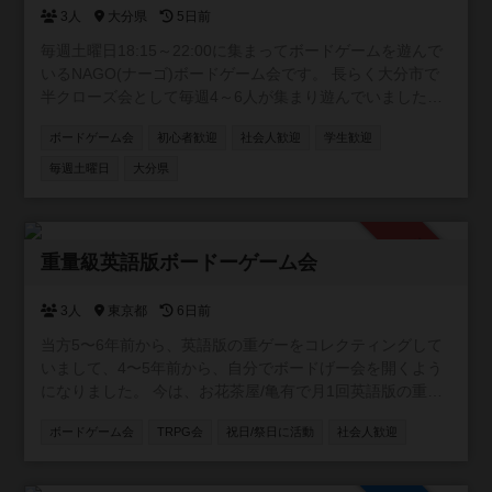
3人
大分県
5日前
毎週土曜日18:15～22:00に集まってボードゲームを遊んで
いるNAGO(ナーゴ)ボードゲーム会です。 長らく大分市で
半クローズ会として毎週4～6人が集まり遊んでいました
が、2025年10月よりオープン会として参加者の間口を広げ
ボードゲーム会
初心者歓迎
社会人歓迎
学生歓迎
る運びとなりました。 また土曜日の通常会とは別に、月に
1回日曜または祝日に9:15～18:00でボードゲームデーとし
毎週土曜日
大分県
て長時間遊べる会も開催しています。 参加費は土曜日通常
会は100～200円、ボードゲームデーは200～300円となり
ます(エアコンが必要な季節と利用する部屋により変動)。
承認制
興味がある方は気軽にご参加下さい。 来られる際の連絡や
重量級英語版ボードーゲーム会
質問などはX(旧Twitter)でのメッセージや掲示板やコメント
などでお気軽にどうぞ。 NAGOボードゲーム会 主催者：ぶ
3人
東京都
6日前
ちょー NAGOコミュニティ 管理者 : がろう (Xアカウント :
当方5〜6年前から、英語版の重ゲーをコレクティングして
https://x.com/@Gallow_BG)
いまして、4〜5年前から、自分でボードげー会を開くよう
になりました。 今は、お花茶屋/亀有で月1回英語版の重ゲ
ーで遊ぶ小さいイベントをやっていまして、 1〜２ヶ月に
ボードゲーム会
TRPG会
祝日/祭日に活動
社会人歓迎
一回のペースで3〜４人集まって、遊んでいます。 ボード
ゲーは持ち込みOKですし、当方が持っているやつで遊んで
もOKです。