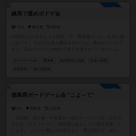
イトでも募集しているため、早期に埋まることがありま
参加自由
す。
練馬で重めボドゲ会
74人
東京都
9日前
1時間以上かかるような所謂「中・重量級ゲーム」を主に遊
ぶ会です。 なかなか遊ぶ機会を作りづらい重めのゲームで
すが、面白いゲームや海外で高く評価されているゲームも
沢山あり、それらを遊ぶ場を作りたくこの会を作りまし
ボードゲーム会
重量級
祝日/祭日に活動
社会人歓迎
た。重ゲーが初めてという方も歓迎です。 主催者持参のゲ
ームに関してはインストを行います。持ち込み歓迎です
学生歓迎
初心者歓迎
が、インストをお願いすることになると思います。 ◆ゲー
ム会概要◆ 【会場】東京都練馬区桜台1-22-9 桜台地域集
会所 【日時】主に土日祝 ９時間前後 【参加費】５００円
参加自由
（現金） 【ゲーム】5～6タイトル程を持参します 【年齢】
徳島県ボードゲーム会 "こよ～て"
10代～50代 ・途中参加・退出可 ・日本人の方限定 ⚠本会
は中・重量級ゲーム主に遊ぶ都合上、インスト・プレイ時
4人
徳島県
11日前
間が長くなる事があり、待ち時間が発生する場合がありま
「未経験・初心者・中級者が一緒のテーブルで楽しめるボ
す。 ◆掲示板にある注意事項を必ずお読みください◆
ドゲ会」をモットーに、徳島県のあちこちで毎月開催して
います。 メンバー数は100名以上！ 男女問わず、初心者