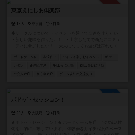
承認制
東京えにしあ倶楽部
14人
東京都
4日前
◆サークルについて ・イベントを通じて友達を作りたい！
・新しい趣味を作りたい！ ・上京したてで新たにコミュ
ニティに参加したい！ ・大人になっても遊びは忘れたくな
い！ ・旅行やアウトドアなど楽しいことはしてみたい！
ボードゲーム会
友達作り
ワイワイ楽しむイベント
軽ゲー
そんな社会人の居場所を作るサークルです！ ◆ボドゲ会 初
心者に特化したボドゲ会を金曜、土日を中心に開催してま
カタン
正体隠匿系
平日/夜に活動
祝日/祭日に活動
す！ ルール説明等ゆっくりとわかるまで丁寧にしますので
社会人歓迎
初心者歓迎
ゲーム以外の交流あり
初めての方でも安心してください。 軽くてワイワイできる
ライトなゲームを多く取り揃えています。 ボドゲ会で仲良
くなったら飲み会、BBQ等も開催していきます！ みんなで
参加自由
楽しい時間を過ごしましょう！ご参加お待ちしています🎶
ボドゲ・セッション！
29人
大阪府
4日前
★ボドゲ・セッション！★ ボードゲームを通した地域活性
化を目的に活動しています。 体験会を月イチ程度のペース