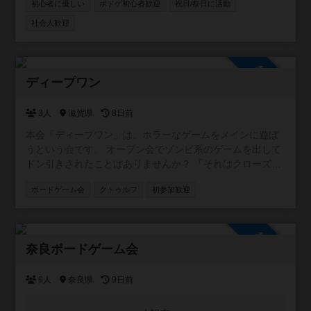
初心者に優しい
ボドゲ初心者歓迎
祝日/祭日に活動
社会人歓迎
参加自由
ディープワン
3人
滋賀県
8日前
本会「ディープワン」は、ホラーなゲームをメインに遊ぼ
うという会です。 オープン会でゾンビ系のゲームを出して
ドン引きされたことはありませんか？ 「それはクローズ会
向きだよね」と、やんわりと否定されたことはありません
ボードゲーム会
クトゥルフ
初参加歓迎
か？ そんな不遇なホラーゲームも、この日は主役です！持
ち込みも大歓迎ですので、みんなで恐怖の1日を過ごしまし
ょう！ ホラーなゲームをメインにとは言っていますが、そ
参加自由
れしか遊ばないというワケではありません。それらのゲー
奈良ボードゲーム会
ムを積極的に遊びましょうというだけで、割とフリーダム
です。
9人
奈良県
9日前