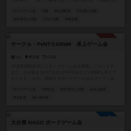
で開催中。 ・新しい趣味が欲しい初心者さん ・地域交流に
アイデアが欲しい店舗オーナーさん ・卓をお任せできるベ
ボードゲーム会
大阪
初心者歓迎
平日/夜に活動
テランさん ・テストプレイヤーが欲しいクリエーターさん
お気軽にご参加ください！
祝日/祭日に活動
土日に活動
情報交換
https://www.instagram.com/boardgamesession/
承認制
サークル・PeNT☆GRaM 卓上ゲーム会
3人
東京都
5日前
JR浅草橋駅近郊にてボードゲーム会を開催しております。
また、人が集まるのであればTRPG会などの開催も考えて
おります。 なお、開催するボードゲーム会はオープン会と
していますが、コミュニティへの参加条件は「当サークル
ボードゲーム会
TRPG会
祝日/祭日に活動
社会人歓迎
のボドゲ会に参加したことがあること」となります。先に
コミュニティに参加して空気感確かめたい、みたいなこと
学生歓迎
初心者歓迎
は出来ませんのでご了承願います。
参加自由
大分県 NAGO ボードゲーム会