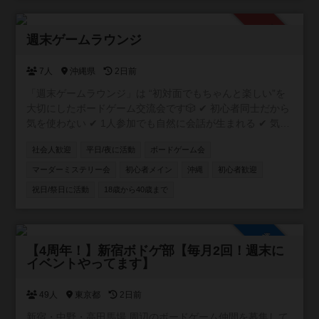
承認制
週末ゲームラウンジ
7人
沖縄県
2日前
「週末ゲームラウンジ」は “初対面でもちゃんと楽しい”を
大切にしたボードゲーム交流会です🎲 ✔ 初心者同士だから
気を使わない ✔ 1人参加でも自然に会話が生まれる ✔ 気づ
いたら普通に笑ってる そんな「ちょうどいい距離感」の空
社会人歓迎
平日/夜に活動
ボードゲーム会
間を作っています。 20〜30代中心で、特に“新しい友達が
ほしい社会人”にぴったり。 「ボドゲやったことないけど大
マーダーミステリー会
初心者メイン
沖縄
初心者歓迎
丈夫？」 → むしろそういう人のための会です👌 週末の
祝日/祭日に活動
18歳から40歳まで
夜、ちょっとだけ外に出てみませんか？ ⚠️ 注意事項 ボド
ゲーマコミュニティ登録には、個別のDM送信機能がありま
せん！ 主催者へのご連絡・お問い合わせは、コミュニティ
参加自由
内の掲示板もしくは公式LINEからお願いいたします😸
【4周年！】新宿ボドゲ部【毎月2回！週末に
イベントやってます】
49人
東京都
2日前
新宿・中野・高田馬場 周辺のボードゲーム仲間を募集して