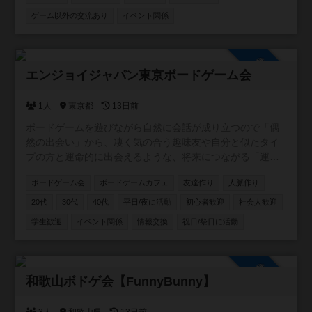
ゲーム以外の交流あり
イベント関係
参加自由
エンジョイジャパン東京ボードゲーム会
1人
東京都
13日前
ボードゲームを遊びながら自然に会話が成り立つので「偶
然の出会い」から、凄く気の合う趣味友や自分と似たタイ
プの方と運命的に出会えるような、将来につながる「運命
の出会い」が見つかる事への願いも込めた交流イベントを
ボードゲーム会
ボードゲームカフェ
友達作り
人脈作り
企画しています✨ 公式ページ https://enjoyjp.jp/
20代
30代
40代
平日/夜に活動
初心者歓迎
社会人歓迎
学生歓迎
イベント関係
情報交換
祝日/祭日に活動
参加自由
和歌山ボドゲ会【FunnyBunny】