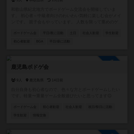
3人
和歌山県
13日前
和歌山県紀北地方でボードゲーム交流会を開催していま
す。 初心者～中級者向けのわいわい気軽に楽しむ会がメイ
ンです。 親子会もやっています。 人数を限って重めのゲー
ムをじっくり遊ぶ会もときどきやっています。 ポケカイベ
ボードゲーム会
平日/夜に活動
土日
社会人歓迎
学生歓迎
ントも毎月開催しております！
初心者歓迎
BGA
平日/昼に活動
参加自由
鹿児島ボドゲ会
9人
鹿児島県
14日前
自分自身も初心者なので、色々な方とボードゲームしたい
です。軽量〜重量ゲーム全般遊びたいと思ってます😊
ボードゲーム会
初心者歓迎
社会人歓迎
祝日/祭日に活動
学生歓迎
情報交換