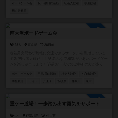
ボードゲーム会
祝日/祭日に活動
社会人歓迎
学生歓迎
初心者歓迎
参加自由
南大沢ボードゲーム会
28人
東京都
28日前
老若男女問わず気軽に交流できるサークルを目指していま
す🤝 初心者大歓迎！！🔰 みんなで和気あいあいボードゲー
ムを楽しみましょう！🤣🤣 お一人でのご参加の方が多く、
毎回女性の参加者も複数おりますので、どなたでもお気軽
ボードゲーム会
平日/昼に活動
社会人歓迎
初心者歓迎
にご参加いただけます！ 毎月活動いたしますので、次回以
降参加希望の方も是非メッセージください！ 皆様のご参加
学生歓迎
ライト
八王子
相模原
神奈川
東京
をお待ちしております！ ◾️サークル詳細 ・遊び : ボードゲ
ーム ・場所 : 八王子市南大沢、相模原市 周辺 ・参加費 :
1000円（現地払い。PayPay or 現金） ・途中参加、途中帰
参加自由
宅可能。出入り自由。 ◾️禁止事項 ・勧誘行為（アムウェ
重ゲー道場！一歩踏み出す勇気をサポート
イ、ビジネス勧誘など） ・セクハラ、迷惑行為 ◾️注意事項
・マスク着用でお願いします。 ・飲み物はペットボトルや
6人
神奈川県
28日前