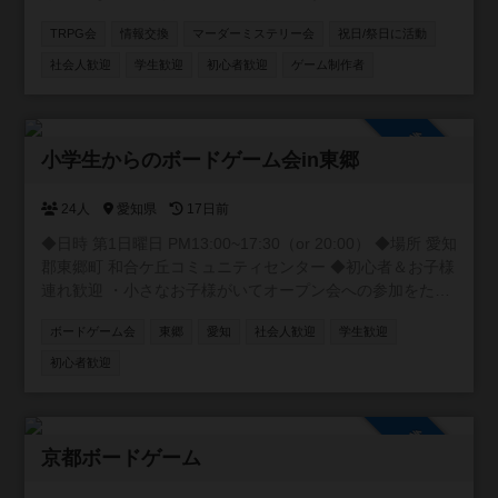
TRPG会
情報交換
マーダーミステリー会
祝日/祭日に活動
社会人歓迎
学生歓迎
初心者歓迎
ゲーム制作者
参加自由
小学生からのボードゲーム会in東郷
24人
愛知県
17日前
◆日時 第1日曜日 PM13:00~17:30（or 20:00） ◆場所 愛知
郡東郷町 和合ケ丘コミュニティセンター ◆初心者＆お子様
連れ歓迎 ・小さなお子様がいてオープン会への参加をため
らっていた方 ・お子様と一緒に楽しみたい方 ・ゲーマー同
ボードゲーム会
東郷
愛知
社会人歓迎
学生歓迎
士の交流を深めたい方 ・お子様に優しく接してくださる方
ぜひ一緒に遊びましょう！ コミュニティでは、出欠連絡の
初心者歓迎
他に、 「あのゲーム誰か持っていないかな？」という検索
もできます。 例えば、「〇〇さん、今度の会で△△を持っ
てきてもらえませんか？」とか、 「□□を買おうか迷ってい
参加自由
るのですが、遊んでみてどうでしたか？」のように使って
京都ボードゲーム
ください。 ◆Xでも過去回の様子をときどき投稿していま