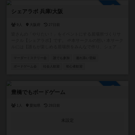
参加自由
シェアラボ 兵庫/大阪
9人
大阪府
27日前
皆さんの「やりたい！」をイベントにする居場所づくりサ
ークル【シェアラボ】です。 🌱本サークルの想い 本サーク
ルには【誰もが楽しめる居場所をみんなで作り、シェアす
る】という想いが込められています。 🌱サークルの雰囲気
マーダーミステリー会
誰でも参加
連れ添い登録
みなさんが楽しい雰囲気づくりをしてくれるおかげで、毎
回和気あいあいとしたイベントになってます！ 20代、30
ボードゲーム会
社会人歓迎
初心者歓迎
代、子供連れ、外国の方など様々な方に来ていただいてま
す⭐️ もっともっと色々な方に来てほしいです！
参加自由
豊橋でもボードゲーム
1人
愛知県
28日前
未設定