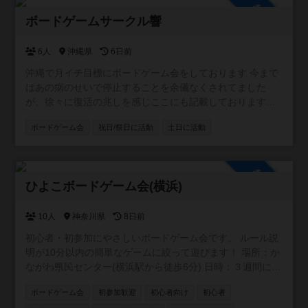
参加自由
ボードゲームサークル響
6人
沖縄県
6日前
沖縄で月イチ目標にボードゲーム会をしております 今まで
はあの病のせいで停止することを余儀なくされてました
が、徐々に復活の兆しを感じここにも記載しております。
基本的には皆のやりたいゲームを持ち寄ったり、こちらの
ボードゲーム会
祝日/祭日に活動
土日に活動
所有物を遊んだりしてワイワイしております
参加自由
ひよこボードゲーム会(横浜)
10人
神奈川県
8日前
初心者・初参加にやさしいボードゲーム会です。 ルール説
明が10分以内の簡単なゲームに絞って遊びます！ 場所：か
ながわ県民センター(横浜駅から徒歩6分) 日時：３週間に１
回ペース 土日の13:30-19:00
ボードゲーム会
初参加歓迎
初心者向け
初心者