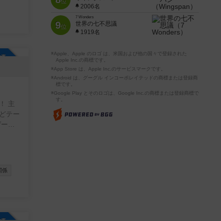
位
2006名
7 Wonders
9
世界の七不思議
位
1919名
※Apple、Apple のロゴ は、米国および他の国々で登録された
参加自由
Apple Inc.の商標です。
※App Store は、Apple Inc.のサービスマークです。
※Android は、グーグル インコーポレイテッドの商標または登録商
標です。
※Google Play とそのロゴは、Google Inc.の商標または登録商標で
す。
！ 主
などテー
ゲーム
ってい
ひご参
関係