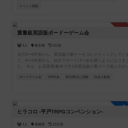
イベント関係
承
重量級英語版ボードーゲーム会
3人
東京都
5日前
当方5〜6年前から、英語版の重ゲーをコレクティングしてい
て、4〜5年前から、自分でボードげー会を開くようになりま
た。 今は、お花茶屋/亀有で月1回英語版の重ゲーで遊ぶ小さいイ
ベントをやっていまして、 1〜２ヶ月に一回のペースで3〜４人
ボードゲーム会
TRPG会
祝日/祭日に活動
社会人歓迎
集まって、遊んでいます。 ボードゲーは持ち込みOKですし、当
方が持っているやつで遊んでもOKです。
参
ヒラコロ -平戸TRPGコンベンション-
3人
長崎県
15日前