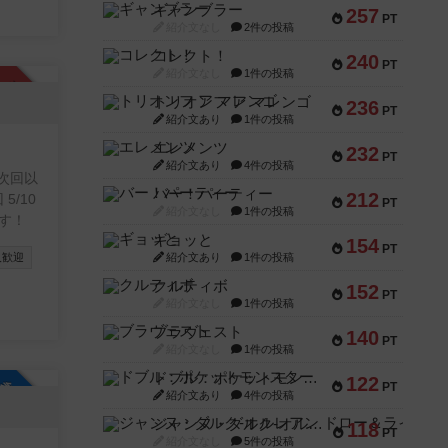
ギャンブラー
257
PT
紹介文なし
2件の投稿
コレクト！
240
PT
紹介文なし
1件の投稿
承認制
トリオンフ ア マレンゴ
236
PT
紹介文あり
1件の投稿
エレメンツ
232
PT
紹介文あり
4件の投稿
 次回以
バー！パーティー
212
 5/10
PT
紹介文なし
1件の投稿
ます！
ギョッと
154
PT
人歓迎
紹介文あり
1件の投稿
クルティボ
152
PT
紹介文なし
1件の投稿
ブラヴェスト
140
PT
紹介文なし
1件の投稿
ドブル：ポケットモンスター
122
参加自由
PT
紹介文あり
4件の投稿
ジャンヌ・ダルク-オルレアン ドロー＆ライト
118
PT
紹介文なし
5件の投稿