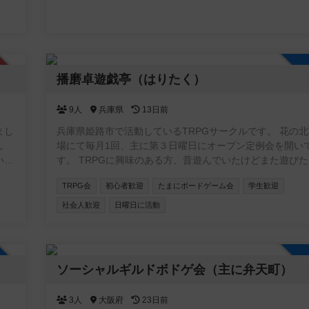
認制
播磨卓遊戯亭（はりたく）
9人
兵庫県
13日前
まし
兵庫県姫路市で活動しているTRPGサークルです。 花の
し
場にて毎月1回、主に第３日曜日にオープン定例会を開い
す。 TRPGに興味のある方、昔遊んでいたけどまた遊び
た方、よろしければどうぞお気軽にご参加ください。 利用させ
TRPG会
初心者歓迎
たまにボードゲーム会
学生歓迎
ていただいてます花の北市民広場では、室内での飲食が制
ております。 以下の点をご留意ください。 ・飲み物はフ
社会人歓迎
日曜日に活動
きる容器でのみOKです。 ・食事は休憩スペース、または
場でのみ可能となっています。 外食できる店舗は徒歩
幾つかありますが、コンビニまでは600mほどの距離があ
加自由
す。 参加人数次第では開催中止になる場合がありますので、参
ソーシャルギルドボドゲ会（主に弁天町）
加希望の方は一言伝えていただけると確実です。
3人
大阪府
23日前