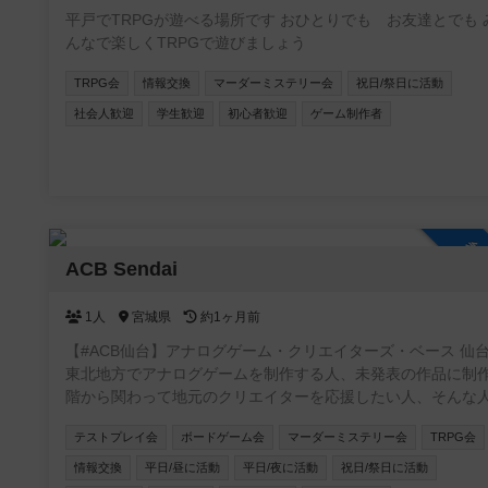
平戸でTRPGが遊べる場所です おひとりでも お友達とでも 
んなで楽しくTRPGで遊びましょう
TRPG会
情報交換
マーダーミステリー会
祝日/祭日に活動
社会人歓迎
学生歓迎
初心者歓迎
ゲーム制作者
参
ACB Sendai
1人
宮城県
約1ヶ月前
【#ACB仙台】アナログゲーム・クリエイターズ・ベース 仙台
東北地方でアナログゲームを制作する人、未発表の作品に制
階から関わって地元のクリエイターを応援したい人、そんな
を集めて仙台を中心に活動するアナログゲーム制作コミュニ
テストプレイ会
ボードゲーム会
マーダーミステリー会
TRPG会
ィ!!
情報交換
平日/昼に活動
平日/夜に活動
祝日/祭日に活動