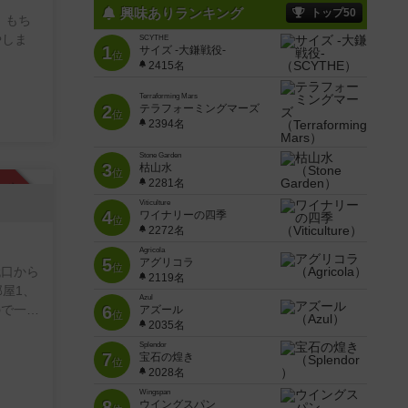
興味ありランキング
トップ50
 もち
やしま
SCYTHE
1
サイズ -大鎌戦役-
位
2415名
Terraforming Mars
2
テラフォーミングマーズ
位
2394名
Stone Garden
3
枯山水
位
2281名
承認制
Viticulture
4
ワイナリーの四季
位
2272名
Agricola
5
アグリコラ
位
代口から
2119名
部屋1、
Azul
ので一緒
6
アズール
位
2035名
Splendor
7
宝石の煌き
位
③借り
2028名
して下
Wingspan
8
ウイングスパン