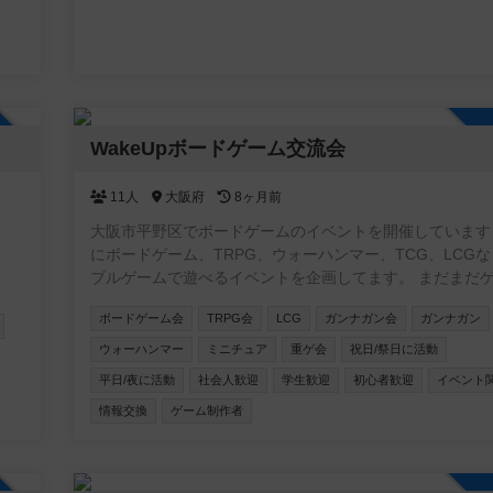
n
ム
し
方
加自由
WakeUpボードゲーム交流会
！
11人
大阪府
8ヶ月前
。
大阪市平野区でボードゲームのイベントを開催しています
にボードゲーム、TRPG、ウォーハンマー、TCG、LCG
ブルゲームで遊べるイベントを企画してます。 まだまだ
の知識は浅いですが、皆さんと遊びながら楽しめたらと思
ボードゲーム会
TRPG会
LCG
ガンナガン会
ガンナガン
ます。 平野区は遊べる場所や交流できる場所が少ないと思い、
皆さんが遊べる場所を作ろうと思い立ち上げました！ ぜ
ウォーハンマー
ミニチュア
重ゲ会
祝日/祭日に活動
加くださいー！
平日/夜に活動
社会人歓迎
学生歓迎
初心者歓迎
イベント
情報交換
ゲーム制作者