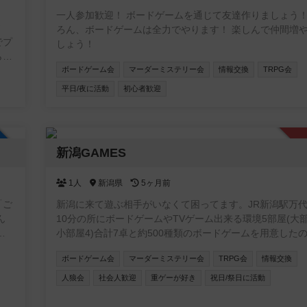
一人参加歓迎！ ボードゲームを通じて友達作りましょう！
す
ろん、ボードゲームは全力でやります！ 楽しんで仲間増
でプ
しょう！
らダ
が
ボードゲーム会
マーダーミステリー会
情報交換
TRPG会
平日/夜に活動
初心者歓迎
加自由
新潟GAMES
1人
新潟県
5ヶ月前
「ご
新潟に来て遊ぶ相手がいなくて困ってます。JR新潟駅万
10分の所にボードゲームやTVゲーム出来る環境5部屋(大
モ
小部屋4)合計7卓と約500種類のボードゲームを用意した
友達
に遊んでくれる方募集中です。 ゲームは500種類くらいありま
ボードゲーム会
マーダーミステリー会
TRPG会
情報交換
す。 土曜日AM9時〜17時で活動します。 参加費無料です。 【規
所で
約】 ①室内は禁煙です。 ②ゴミはお持ち帰りください。 
人狼会
社会人歓迎
重ゲーが好き
祝日/祭日に活動
狼
たゲームは大切に扱って下さい。 ④写真は確認して撮影
理
さい。