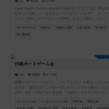
1人
岡山県
3ヶ月前
Table Games Communication Circle ろーどないつは、岡山
を中心に活動しているアナログゲームサークルです。 ボード
ームとTRPG（テーブルトークRPG）を主な活動としており
心者から経験者まで幅広く楽しめる場づくりを目指していま
ボードゲーム会
TRPG会
日曜日に活動
社会人歓迎
学生歓迎
活動は日曜を中心に、ボードゲーム会を約2ヶ月ごと、TRPG
定例会を月1回開催しています。 軽めのゲームからじっくり
初心者歓迎
る作品まで幅広く取り扱い、参加者の経験や希望に応じて卓
整しています。 1人で参加される方も多く、初参加でも安心
遊べる雰囲気が特徴です。 ルール説明やサポートも行ってい
ため、未経験の方でも気軽にご参加いただけます。 参加は自
参
参加制で、都合の良いタイミングでの参加が可能です。 ボー
沖縄ボードゲーム会
ゲームやTRPGを通じて、気軽に人とつながり、楽しい時間
有できる場を提供しています。 参加方法や開催日程はブログ
掲載しています。 「ろーどないつ ブログ」で検索してご確
18人
沖縄県
4ヶ月前
ください。 https://iaiacthulhuhutagun.hatenablog.com/
那覇のボードゲームカフェ「ごろうちゃや」を拠点としたサ
ルです。 最近はラインのオープンチャットでやり取りしてます
ので、ぜひご登録下さいませ😊 「沖縄ボードゲームサークル
in【ごろうちゃや】」 https://x.gd/l6XIi ・ボードゲームに興味を
ボードゲーム会
マーダーミステリー会
TRPG会
情報交換
持ち始めた方 ・重ゲーが大好きな方 ・大人数で遊べる環境で
ない方 ・いろいろなゲームを遊びたい方 ・平日夜に時間をと
平日/夜に活動
祝日/祭日に活動
社会人歓迎
学生歓迎
初心者歓