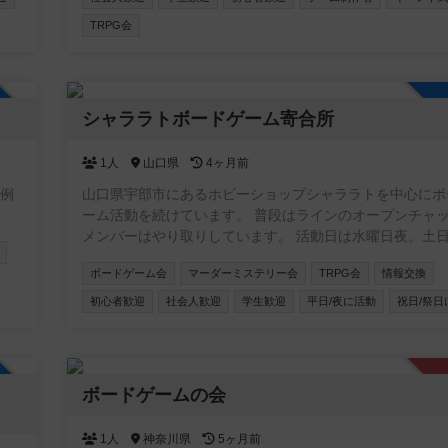
TRPG会
加自由
シャララトボードゲーム寄合所
1人
山口県
4ヶ月前
定例
山口県宇部市にあるホビーショップシャララトを中心にボ
ーム活動を続けています。 普段はラインのオープンチャ
メンバーはやり取りしています。 活動日は水曜日夜。土
も集まっていることがあります。 よろしくお願いします
ボードゲーム会
マーダーミステリー会
TRPG会
情報交換
初心者歓迎
社会人歓迎
学生歓迎
平日/夜に活動
祝日/祭日
加自由
ボードゲームの会
1人
神奈川県
5ヶ月前