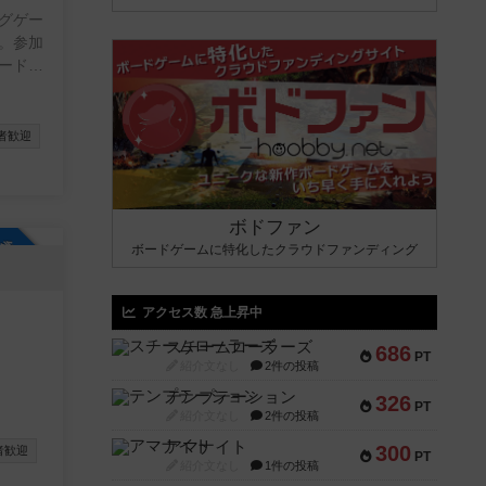
グゲー
。参加
ードゲ
ミスも
。
者歓迎
ボドファン
参加自由
ボードゲームに特化したクラウドファンディング
アクセス数 急上昇中
スチームローラーズ
686
PT
紹介文なし
2件の投稿
テンプテーション
326
PT
紹介文なし
2件の投稿
アマナイト
300
者歓迎
PT
紹介文なし
1件の投稿