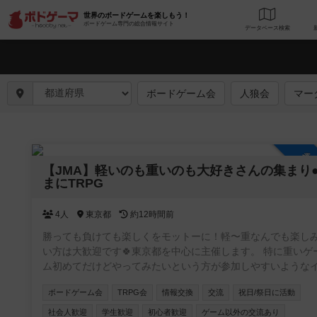
世界のボードゲームを楽しもう！
ボードゲーム専門の総合情報サイト
データベース
検
ボードゲーム会
人狼会
マー
参
【JMA】軽いのも重いのも大好きさんの集まり
まにTRPG
4人
東京都
約12時間前
勝っても負けても楽しくをモットーに！軽〜重なんでも楽し
い方は大歓迎です🍀東京都を中心に主催します。 特に重いゲ
ム初めてだけどやってみたいという方が参加しやすいような
ントを目指しています。 ボドゲ界隈では新参者の主催者です
ボードゲーム会
TRPG会
情報交換
交流
祝日/祭日に活動
が、毎月新しいボドゲ開拓しているのでリクエストやおすす
受け付けます✨
社会人歓迎
学生歓迎
初心者歓迎
ゲーム以外の交流あり