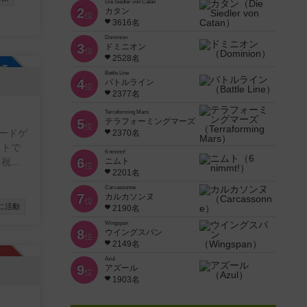
Die Siedler von Catan
2
カタン
位
3616名
Dominion
3
ドミニオン
位
2528名
参加自由
Battle Line
4
バトルライン
位
2377名
Terraforming Mars
5
テラフォーミングマーズ
位
ードゲ
2370名
ットで
6 nimmt!
6
日祝日
ニムト
位
2201名
。
Carcassonne
7
カルカソンヌ
位
に活動
2190名
Wingspan
8
ウイングスパン
位
2149名
承認制
Azul
9
アズール
位
1903名