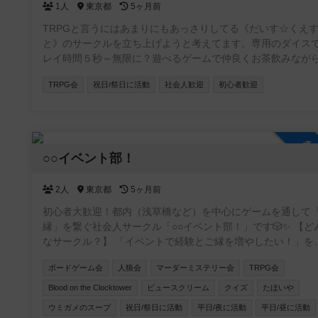
1人
東京都
5ヶ月前
TRPGと言うにはあまりにもあっさりしてる《だいす☆くえ
と》のサークルを立ち上げようと考えてます。専用のダイス
レイ時間５秒～無限に？遊べるゲームで仲良くお茶飲みなが
ンジョン探索してくれるPTメンバーを募集してます。ルール
TRPG会
祝日/祭日に活動
社会人歓迎
初心者歓迎
簡単すぎるので初心者でもOKです。ある程度人数が集まり次
第、ゲーム交流会を開こうかと思います。
参
○○イベント部！
2人
東京都
5ヶ月前
初心者大歓迎！都内（浅草橋など）を中心にゲームを通して
縁」を繋ぐ社会人サークル「○○イベント部！」です🎲✨ 【どん
なサークル？】 「イベントで経験とご縁を増やしたい！」を
ットーに、ボードゲームをはじめ様々なコンテンツを通じた
ボードゲーム会
人狼会
マーダーミステリー会
TRPG会
作りができる温かい環境を提供しています。 【主な活動内容】
🎲四ツ谷、板橋、押上、表参道、池袋、浅草橋など様々ば場
Blood on the Clocktower
ビュースクリーム
クイズ
たほいや
様々な主催がボードゲーム会を開催しています！ 🐺定番の人
ウミガメのスープ
祝日/祭日に活動
平日/夜に活動
平日/昼に活動
ゲームがメインの会も！ 🔍マーダーミステリーや謎解き、推