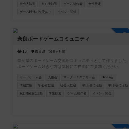
社会人歓迎
初心者歓迎
ゲーム制作者
女性限定
ゲーム、TRPGの会も開催中！ 🐺 次世代推理ゲーム「Blood o
the clocktower」海外で大人気の、途中脱落がない人狼風ゲー
ゲーム以外の交流あり
イベント関係
もオンライン・オフラインで開催！ 【こんな方にオススメ！】
・ボドゲを始めたい初心者さん🔰 ・勝ち負けよりワイワイ楽
むのが好きな方😆 ・ゲームを通して気の合う仲間を作りたい
参
🤝 お一人での参加がほとんどですので、初参加の方もご安心く
奈良ボードゲームコミュニティ
ださい！一緒に豊かなボードゲームライフを楽しみましょう
1人
奈良県
8ヶ月前
奈良県のボードゲーム交流用コミュニティとして作りました
ボードゲーム好きな方は気軽にご自由にご参加ください。
ボードゲーム会
人狼会
マーダーミステリー会
TRPG会
情報交換
初心者歓迎
社会人歓迎
平日/昼に活動
平日/夜に活動
祝日/祭日に活動
学生歓迎
ゲーム制作者
イベント関係