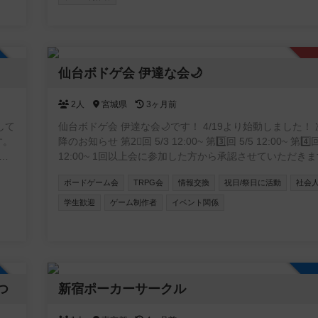
加自由
仙台ボドゲ会 伊達な会🌙
2人
宮城県
3ヶ月前
して
仙台ボドゲ会 伊達な会🌙です！ 4/19より始動しました！
す。
降のお知らせ 第2⃣回 5/3 12:00~ 第3️⃣回 5/5 12:00~ 第4️⃣回
専用
12:00~ 1回以上会に参加した方から承認させていただき
ゲ経
ボードゲーム会
TRPG会
情報交換
祝日/祭日に活動
社会
学生歓迎
ゲーム制作者
イベント関係
嬉し
加自由
いつ
新宿ポーカーサークル