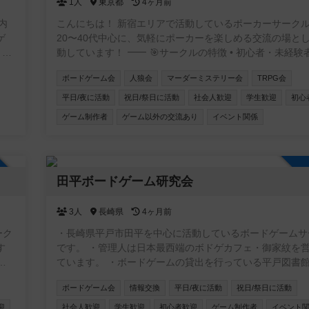
1人
東京都
4ヶ月前
市内
こんにちは！ 新宿エリアで活動しているポーカーサークルで
ゲ
20〜40代中心に、気軽にポーカーを楽しめる交流の場と
、初
動しています！ ⸻ 🎯サークルの特徴 • 初心者・未経験者も大
す。
歓迎！ 初心者講習付で、ルール説明からテーブルマナ
ボードゲーム会
人狼会
マーダーミステリー会
TRPG会
の
丁寧にサポートします✨ アプリでしかやったことない方
遊べ
来られます • 成績を自社開発したアプリで管理📊 自分の上達が
平日/夜に活動
祝日/祭日に活動
社会人歓迎
学生歓迎
初心
を調
実感できます！ • 復活無料で安心♻️ 追加料金なく初心者の方も
ゲーム制作者
ゲーム以外の交流あり
イベント関係
して
最後まで楽しめます！ • フレンドリーな雰囲気で、友達作りにも
る
最適🎉 本サークルメンバーで海外に行ったり、キャン
由
ったりもします⛺
加自由
ド
田平ボードゲーム研究会
を共
に
認
3人
長崎県
4ヶ月前
ーク
・長崎県平戸市田平を中心に活動しているボードゲームサ
です。 ・管理人は日本最西端のボドゲカフェ・御家紋を
ています。 ・ボードゲームの貸出を行っている平戸図書
催でボードゲーム会の企画 ・毎月第一水曜夜@ライダー
ボードゲーム会
情報交換
平日/夜に活動
祝日/祭日に活動
は
ェGGさん でボドゲ会の開催 ・instagramアカウントはこ
れ
https://www.instagram.com/tabira_bg_lab/
迎
社会人歓迎
学生歓迎
初心者歓迎
ゲーム制作者
イベント