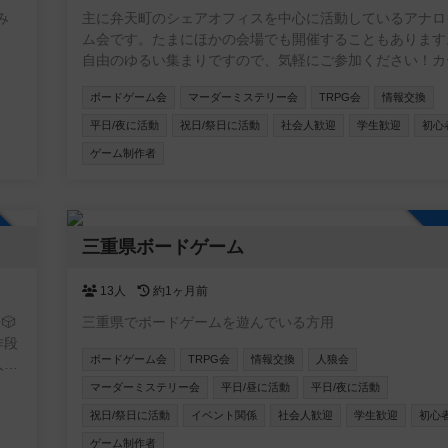
み
主に弁天町のシェアオフィスを中心に活動しているアナロ
ム会です。たまにほかの会場でも開催することもあります
自由のゆるい集まりですので、気軽にご参加ください！カ
ーム・ボードゲームのほか、希望者がいればTRPGやマダ
ボードゲーム会
マーダーミステリー会
TRPG会
情報交換
開催しています。一緒に企画してくれる仲間も募集中です
平日/夜に活動
祝日/祭日に活動
社会人歓迎
学生歓迎
初心
ゲーム制作者
加自由
三重県ボードゲーム
13人
約1ヶ月前
🎲
三重県でボードゲームを遊んでいる方用
作段
ボードゲーム会
TRPG会
情報交換
人狼会
人達
テ
マーダーミステリー会
平日/昼に活動
平日/夜に活動
祝日/祭日に活動
イベント関係
社会人歓迎
学生歓迎
初心
ゲーム制作者