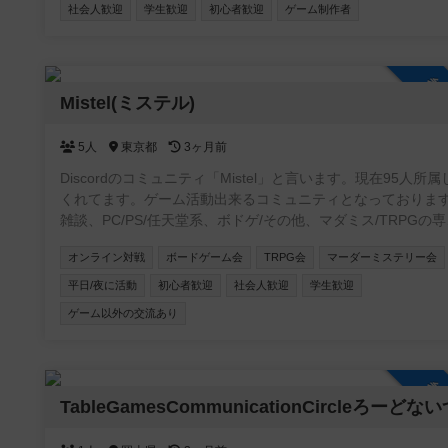
社会人歓迎
学生歓迎
初心者歓迎
ゲーム制作者
参
Mistel(ミステル)
5人
東京都
3ヶ月前
Discordのコミュニティ「Mistel」と言います。現在95人所属
くれてます。ゲーム活動出来るコミュニティとなっておりま
雑談、PC/PS/任天堂系、ボドゲ/その他、マダミス/TRPGの
チャンネルを用意してます。現在所属してくれてる方はボド
オンライン対戦
ボードゲーム会
TRPG会
マーダーミステリー会
験者が多いです😄 事前にルールを読んで、自己紹介を書いて頂
いた方に入ってもらう形をとってます。 興味がありましたら、
平日/夜に活動
初心者歓迎
社会人歓迎
学生歓迎
是非参加して下さい😊自由にゲーム活動や宣伝して貰えると
ゲーム以外の交流あり
いです✨宜しくお願い致します🍀
https://discord.gg/APGwswGakn
参
TableGamesCommunicationCircleろーどな