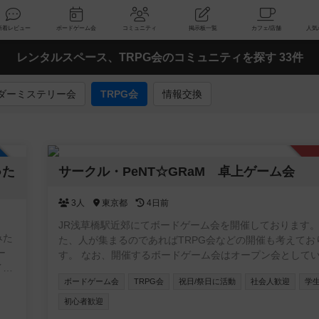
索
新着レビュー
ボードゲーム会
コミュニティ
掲示板一覧
レンタルスペース、TRPG会のコミュニティを探す 33件
ダーミステリー会
TRPG会
情報交換
加自由
●た
サークル・PeNT☆GRaM 卓上ゲーム会
3人
東京都
4日前
JR浅草橋駅近郊にてボードゲーム会を開催しております。
みた
た、人が集まるのであればTRPG会などの開催も考えてお
ー
す。 なお、開催するボードゲーム会はオープン会としています
イベ
が、コミュニティへの参加条件は「当サークルのボドゲ会
ボードゲーム会
TRPG会
祝日/祭日に活動
社会人歓迎
学
したことがあること」となります。先にコミュニティに参
めも
空気感確かめたい、みたいなことは出来ませんのでご了承
初心者歓迎
す。