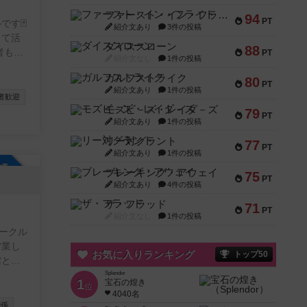
ファースト・イン・フライト
94
PT
す🃏
紹介文あり
3件の投稿
して活
ダイススローン
88
PT
紹介文なし
1件の投稿
ーまで
ガルフストライク
80
も多く
PT
紹介文あり
1件の投稿
者歓迎
モズビ－ズ・レイダ－ズ
79
PT
紹介文あり
1件の投稿
プに行
リー対グラント
77
PT
紹介文あり
1件の投稿
参加自由
ブレーキング・アウェイ
75
PT
紹介文あり
4件の投稿
ザ・フラッド
71
PT
紹介文なし
1件の投稿
ークル
営業し
お気に入りランキング
トップ50
館と共
ズカフ
Splendor
1
宝石の煌き
位
ちら↓
4040名
関係