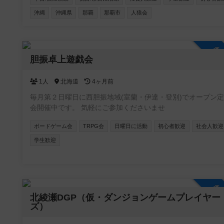
る方 。。。とにかくどんな方でも参加していただけたら嬉しい
沖縄
沖縄県
那覇
那覇市
人狼会
です。 もちろん観光で沖縄に来られる方の参戦も大歓迎！ 日程
合わせますので、ぜひ遊んでください＾＾
参
胆振卓上遊戯会
1人
北海道
4ヶ月前
毎月第２日曜日に西胆振地域(室蘭・伊達・登別)でオープン
会開催中です。 気軽にご参加くださいませ
ボードゲーム会
TRPG会
日曜日に活動
初心者歓迎
社会人歓迎
学生歓迎
参
北綾瀬DGP（仮・ダンジョンゲームプレイヤー
ズ）