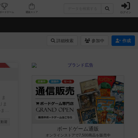
ログイン
カフェ/店舗
人気ボードゲーム
通販ストア
詳細検索
参加中
作成
承認制
 ま
りま
に参加
生歓迎
加して
ボードゲーム通販
願いま
オンラインストアで7,500商品を販売中