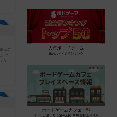
参加自由
人気ボードゲーム
北市民広
総合おすすめランキング
ていま
たくなっ
限され
タので
屋外広
圏内に
りま
参加自由
ボードゲームカフェ一覧
ボドゲが遊べる店舗を全国500店舗以上掲載中