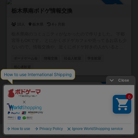
参加自由
栃木県南ボドゲ情報交換
10人
栃木県
4ヶ月前
栃木県南のコミュニティがなかったので作りました。 宇都
宮等もOKです。 とにかくボドゲカフェや売ってるお店も少
ないので、情報交換や、近くにボドゲ好きの人がいると感
じられるだけでも嬉しいです。
ボードゲーム会
情報交換
社会人歓迎
学生歓迎
初心者歓迎
参加自由
冒険者ギルド札幌ボドゲ冒険会（通称：
BSB）
1人
北海道
4ヶ月前
ここは「冒険者ギルド札幌ボドゲ冒険会」、通称 BSB（ボ
ードゲーマー札幌ベース…的な何か）。 札幌近郊のボード
ゲーマーが、ゆる〜く集まる“冒険ギルド風”の情報交換コミ