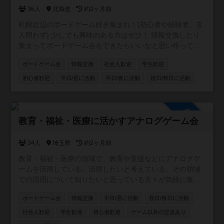
36人
北海道
約2ヶ月前
札幌近辺のボードゲーム好き集まれ！(初心者や経験者、玄
人問わず) 少しでも興味のある方はぜひ！ 情報交換したり
集まってボードゲーム会をできたらいいなと思い作ってい
ます。 参加者がある程度増えたらボードゲーム会の企画等
ボードゲーム会
情報交換
社会人歓迎
学生歓迎
考えていきます！
初心者歓迎
平日/昼に活動
平日/夜に活動
祝日/祭日に活動
参加自由
教育・福祉・医療に活かすアナログゲーム会
34人
埼玉県
約2ヶ月前
教育・福祉・医療の領域で、教育や支援などにアナログゲ
ームを活用している、活用したいと考えている、その領域
での活用について知りたいと思っている方々が気軽に集ま
ったり、意見交換ができるようにと作成したコミュニティ
ボードゲーム会
情報交換
平日/昼に活動
祝日/祭日に活動
です。資格の有無にかかわらず、楽しんで意見・情報交換
をしたり、実際に集まってゲーム会などができればと考え
社会人歓迎
学生歓迎
初心者歓迎
ゲーム以外の交流あり
ています。 ※他者への誹謗中傷はおやめください。