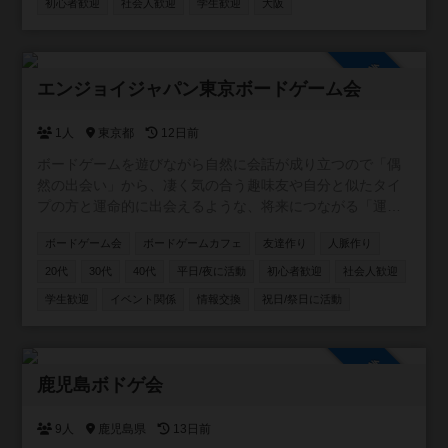
なのが好き。 ちなみにボードゲームアリーナとは関係あり
初心者歓迎
社会人歓迎
学生歓迎
大阪
ません😆
参加自由
エンジョイジャパン東京ボードゲーム会
1人
東京都
12日前
ボードゲームを遊びながら自然に会話が成り立つので「偶
然の出会い」から、凄く気の合う趣味友や自分と似たタイ
プの方と運命的に出会えるような、将来につながる「運命
の出会い」が見つかる事への願いも込めた交流イベントを
ボードゲーム会
ボードゲームカフェ
友達作り
人脈作り
企画しています✨ 公式ページ https://enjoyjp.jp/
20代
30代
40代
平日/夜に活動
初心者歓迎
社会人歓迎
学生歓迎
イベント関係
情報交換
祝日/祭日に活動
参加自由
鹿児島ボドゲ会
9人
鹿児島県
13日前