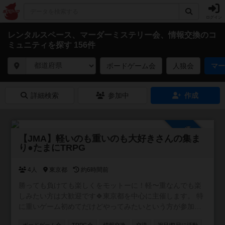
ログイン
レンタルスペース、マーダーミステリー会、情報交換のコ
ミュニティを探す 156件
ボードゲーム会
人狼会
マー
詳細検索
参加中
作成
参加自由
【JMA】軽いのも重いのも大好きさんの集ま
り●たまにTRPG
4人
東京都
約6時間前
勝っても負けても楽しくをモットーに！軽〜重なんでも楽
しみたい方は大歓迎です🍀東京都を中心に主催します。 特
に重いゲーム初めてだけどやってみたいという方が参加し
やすいようなイベントを目指しています。 ボドゲ界隈では