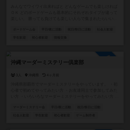
みんなでワイワイ出来ればと どんなゲームでも楽しければ
ＯＫ どのボードゲームも基本的にそれぞれタイプが違って
楽しい。 勝っても負けても楽しい人らで集まれたらいい
な。
ボードゲーム会
平日/夜に活動
祝日/祭日に活動
社会人歓迎
学生歓迎
初心者歓迎
情報交換
参加自由
沖縄マーダーミステリー倶楽部
3人
沖縄県
4ヶ月前
沖縄県那覇市でマーダーミステリーをやっています。 ・初
心者で初めてやってみたい方 ・お友達同士で参加してみた
い方 ・いろいろなマーダーミステリーをやってみたい方 ・
マーダーミステリーGMをやってみたい方 どんな方でも、
マーダーミステリー会
平日/夜に活動
祝日/祭日に活動
マーダーミステリーが興味あれば是非参加してください！
社会人歓迎
学生歓迎
初心者歓迎
ゲーム制作者