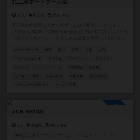
参加自由
北上尾ボードゲーム会
14人
埼玉県
約1ヶ月前
埼玉県の北上尾にてボードゲーム会を開催しております。
(大宮から2駅隣、池袋から40分ほど) 初めての方もボドゲ初
心者の方でもどなたでも楽しめる環境を用意しておりま
す。主催含めみんなが持ってきてくれるゲームは新旧含め
ボードゲーム会
埼玉
協力
対戦
上尾
大宮
100種類以上のゲームをご用意しております。 駐車場は200
台ほどで無料です。 6年1月10日現在/114回の開催をしてお
イーオンズエンド
テラフォ
アークノヴァ
スカウト
り 平均30人ほどの方にご参加いただいております。 是非一
ウボンゴ
パーティーゲーム
情報交換
初参加
緒に遊んでください！✨✨
祝日/祭日に活動
社会人歓迎
学生歓迎
初心者歓迎
ゲーム以外の交流あり
イベント関係
参加自由
ACB Sendai
1人
宮城県
約1ヶ月前
【#ACB仙台】アナログゲーム・クリエイターズ・ベース