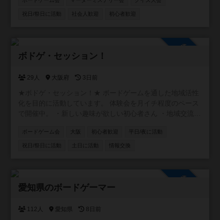
ボードゲーム会
マーダーミステリー会
クイズ大会
ンセプトのコミュニティです！！ 主に懐かしい遊びや、 流
行ってはいたけど結局やれずじまいだったこと、 あの当時
祝日/祭日に活動
社会人歓迎
初心者歓迎
TVで観ていた世界など(o^^o) ボードゲームやスポーツ大会
を中心に、 格付けチェックやミニ運動会、 カラオケ大会や
逃走中、クイズ大会、 缶蹴りに紙飛行機飛ばしなどな
参加自由
ど！！ ありとあらゆるコンテンツを シーズンと会場によっ
ボドゲ・セッション！
て行っていきます！ イベント初心者大歓迎！ 気軽に参加し
て 横の繋がりを作って貰えたら（＾Ｏ＾☆♪ 基本的に利益
29人
大阪府
3日前
を出そうとは思っておらず、 会場費や経費などのペイが出
★ボドゲ・セッション！★ ボードゲームを通した地域活性
来れば 残りは次のイベントの新しいボドゲを購入したり 何
化を目的に活動しています。 体験会を月イチ程度のペース
かのイベントの道具を買ったりと 常に参加した皆さんが楽
で開催中。 ・新しい趣味が欲しい初心者さん ・地域交流に
しく、過ごせる 環境を作って行きたいと思っております！
アイデアが欲しい店舗オーナーさん ・卓をお任せできるベ
ボードゲーム会
大阪
初心者歓迎
平日/夜に活動
テランさん ・テストプレイヤーが欲しいクリエーターさん
お気軽にご参加ください！
祝日/祭日に活動
土日に活動
情報交換
https://www.instagram.com/boardgamesession/
参加自由
愛知県のボードゲーマー
112人
愛知県
8日前