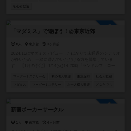
主計将校:第二次世界大戦の補給戦 / 主計総監を特にやりた
初心者歓迎
いなと思っています。前哨戦と総力戦はともに持っていま
す。ここ１年ほどは興味のある方が集まり月１、２回主計
将校総力戦ありで６人でプレイ出来ております。興味のあ
参加自由
る方募集中です。
「マダミス」で遊ぼう！@東京近郊
8人
東京都
3ヶ月前
2024.11にマダミスデビューしたばかりで未通過のシナリオ
が多いため、一緒に遊んでいただける方を募集していま
す！ 【1月の予定】 1/14(火)14-20時『ランドルフ・ローレ
ンスの追憶』@新宿を制作者様GMで開催します！ (詳細は
マーダーミステリー会
初心者大歓迎
東京近郊
社会人歓迎
ゲーム会タブ参照) 【今後の予定】 東京近郊で貸切公演を
開催する予定です！ご希望の作品がございましたらお気軽
マダミス
マーダーミステリー
お一人様大歓迎
どなたでも
にお申し付けください。 ※当方が参加する場合は開催まで
の調整をこちらで行いますので、とにかく参加していただ
ける方を募集しています！ ご不明な点等ございましたらお
参加自由
問い合わせください。 検索からでもお気軽にご連絡お待ち
新宿ポーカーサークル
しております！
1人
東京都
4ヶ月前