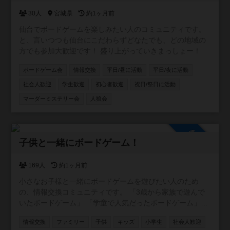
30人
宮城県
約1ヶ月前
仙台でボードゲームを楽しみたい人のコミュニティです。
と、言いつつも仙台にこだわらずどなたでも、どの地域の
方でも参加大歓迎です！ 盛り上がっていきまっしょー！
ボードゲーム会
情報交換
平日/昼に活動
平日/夜に活動
社会人歓迎
学生歓迎
初心者歓迎
祝日/祭日に活動
マーダーミステリー会
人狼会
参加自由
子供と一緒にボードゲーム！
169人
約1ヶ月前
小さなお子様と一緒にボードゲームを遊びたい人のため
の、情報交換コミュニティです。 「3歳から家族で遊んで
いたボードゲーム」 「学童で人気だったボードゲーム」
「子供同士でボドゲ、親子ボードゲーム会の情報」 「キッ
情報交換
ファミリー
子供
キッズ
小学生
社会人歓迎
ズ向けのボドゲが遊べる場所の情報」 など、様々な方にご