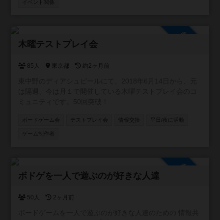
イベント関係
参加自由
木曜テストプレイ会
85人
東京都
約2ヶ月前
東中野のディアシュピールにて、2018年6月14日から、元
は隔週、今は月１で開催している木曜テストプレイ会のコ
ミュニティです。50回突破！
ボードゲーム会
テストプレイ会
情報交換
平日/夜に活動
ゲーム制作者
参加自由
ボドゲを一人で遊ぶのが好きな人達
50人
2ヶ月前
ボードゲームを一人で遊ぶのが好きな人達のための 情報共