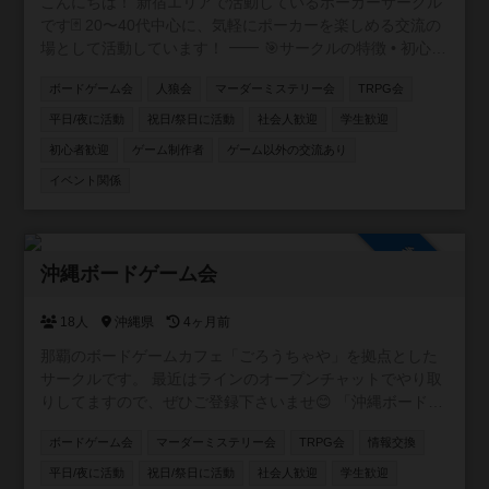
こんにちは！ 新宿エリアで活動しているポーカーサークル
です🃏 20〜40代中心に、気軽にポーカーを楽しめる交流の
場として活動しています！ ⸻ 🎯サークルの特徴 • 初心
者・未経験者も大歓迎！ 初心者講習付で、ルール説明か
ボードゲーム会
人狼会
マーダーミステリー会
TRPG会
らテーブルマナーまで丁寧にサポートします✨ アプリで
しかやったことない方も多く来られます • 成績を自社開発
平日/夜に活動
祝日/祭日に活動
社会人歓迎
学生歓迎
したアプリで管理📊 自分の上達が実感できます！ • 復活
初心者歓迎
ゲーム制作者
ゲーム以外の交流あり
無料で安心♻️ 追加料金なく初心者の方も最後まで楽しめ
イベント関係
ます！ • フレンドリーな雰囲気で、友達作りにも最適🎉
本サークルメンバーで海外に行ったり、キャンプに行った
りもします⛺
参加自由
沖縄ボードゲーム会
18人
沖縄県
4ヶ月前
那覇のボードゲームカフェ「ごろうちゃや」を拠点とした
サークルです。 最近はラインのオープンチャットでやり取
りしてますので、ぜひご登録下さいませ😊 「沖縄ボードゲ
ームサークル in【ごろうちゃや】」 https://x.gd/l6XIi ・ボ
ボードゲーム会
マーダーミステリー会
TRPG会
情報交換
ードゲームに興味を持ち始めた方 ・重ゲーが大好きな方 ・
大人数で遊べる環境ではない方 ・いろいろなゲームを遊び
平日/夜に活動
祝日/祭日に活動
社会人歓迎
学生歓迎