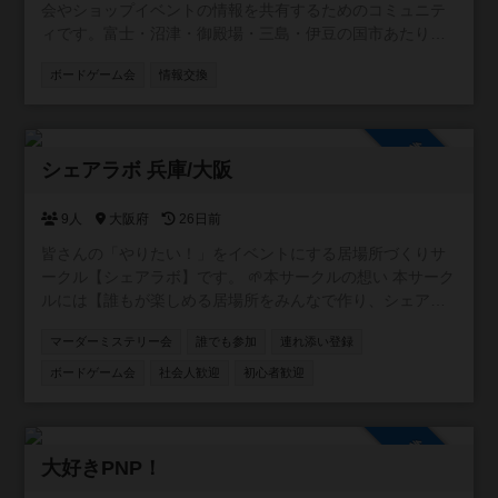
会やショップイベントの情報を共有するためのコミュニテ
ィです。富士・沼津・御殿場・三島・伊豆の国市あたり周
辺を取り扱います。 この地域には個人主催の小さな会から
ボードゲーム会
情報交換
店舗イベントまで幅広い場がありますが、情報が点在して
いて見つけにくいこともあります。 そこで、参加者同士が
「こんな会があるよ」「今度イベントやります」と気軽に
参加自由
投稿できる場として、このコミュニティを作りました。初
シェアラボ 兵庫/大阪
心者歓迎の会、重ゲー中心、親子向け、新作体験会など、
ジャンルや規模は問いません。主催者・参加者どちらでも
自由に情報を共有できます。 また、みんなが安心して利用
9人
大阪府
26日前
できるよう、宗教やマルチ商法など、ボードゲームと関係
皆さんの「やりたい！」をイベントにする居場所づくりサ
のない勧誘目的での利用はお控えいただけると助かりま
ークル【シェアラボ】です。 🌱本サークルの想い 本サーク
す。 遊ぶ場所を探している方、仲間を増やしたい方に、ゆ
ルには【誰もが楽しめる居場所をみんなで作り、シェアす
るく活用していただければうれしいです。
る】という想いが込められています。 🌱サークルの雰囲気
マーダーミステリー会
誰でも参加
連れ添い登録
みなさんが楽しい雰囲気づくりをしてくれるおかげで、毎
回和気あいあいとしたイベントになってます！ 20代、30
ボードゲーム会
社会人歓迎
初心者歓迎
代、子供連れ、外国の方など様々な方に来ていただいてま
す⭐️ もっともっと色々な方に来てほしいです！
参加自由
大好きPNP！