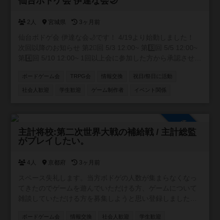
仙台ボドゲ会 伊達な会🌙
2人
宮城県
3ヶ月前
仙台ボドゲ会 伊達な会🌙です！ 4/19より始動しました！
次回以降のお知らせ 第2⃣回 5/3 12:00~ 第3️⃣回 5/5 12:00~
第4️⃣回 5/10 12:00~ 1回以上会に参加した方から承認させて
いただきます！
ボードゲーム会
TRPG会
情報交換
祝日/祭日に活動
社会人歓迎
学生歓迎
ゲーム制作者
イベント関係
参加自由
主計将校:第二次世界大戦の補給戦 / 主計総監
がプレイしたい。
4人
京都府
3ヶ月前
スペース失礼します。当方ボドゲの人数が集まらなくなっ
てきたのでゲームを遊んでいただける方、ゲームについて
雑談していただける方を募集しようと思い登録しました。
プロフィールの所持ゲームももちろん対応可能です４人以
ボードゲーム会
情報交換
社会人歓迎
学生歓迎
上でボドゲがしたいので。気軽にお話し頂きたいのですが