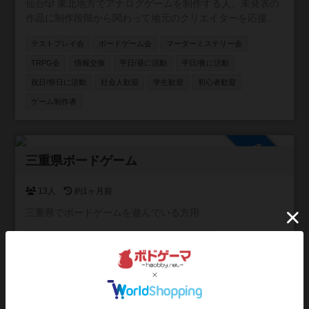
仙台🎲 東北地方でアナログゲームを制作する人、未発表の
作品に制作段階から関わって地元のクリエイターを応援し
たい人、そんな人達を集めて仙台を中心に活動するアナロ
テストプレイ会
ボードゲーム会
マーダーミステリー会
グゲーム制作コミュニティ!!
TRPG会
情報交換
平日/昼に活動
平日/夜に活動
祝日/祭日に活動
社会人歓迎
学生歓迎
初心者歓迎
ゲーム制作者
参加自由
三重県ボードゲーム
13人
約1ヶ月前
三重県でボードゲームを遊んでいる方用
ボードゲーム会
TRPG会
情報交換
人狼会
マーダーミステリー会
平日/昼に活動
平日/夜に活動
祝日/祭日に活動
イベント関係
社会人歓迎
学生歓迎
初心者歓迎
ゲーム制作者