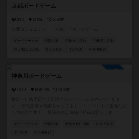
参加自由
京都ボードゲーム
24人
京都府
16日前
公開コミュニティ、「京都」「ボードゲーム」
ボードゲーム会
情報交換
平日/昼に活動
平日/夜に活動
祝日/祭日に活動
社会人歓迎
学生歓迎
初心者歓迎
参加自由
神奈川ボードゲーム
167人
神奈川県
19日前
横浜・川崎周辺で土日祝にボードゲーム会やっていきま
す！ 情報交換や雑談もやってます！！ イベントの告知など
も大歓迎です！！ 興味あれば気軽に登録お願いしま
す！！！ [参加自由] LINE オープンチャット (イベントの通
ボードゲーム会
情報交換
祝日/祭日に活動
社会人歓迎
知や雑談に使ってます)
https://line.me/ti/g2/5_rzkfTnDYAR87LOQV7Vcw?
学生歓迎
初心者歓迎
utm_source=invitation&utm_medium=link_copy&utm_camp