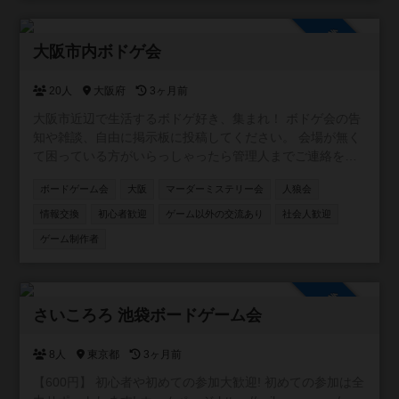
が必要なため、当サイトで告知はしますが、応募はボドゲ
ゴーか、ボードゲームベアに限定しています。 ミドル層
参加自由
(30-50代)限定のオープン会については、別コミュニティの
大阪市内ボドゲ会
「東京ミドル層会」をご利用ください。 ※参加資格 ・満18
才以上 ・未成年(18才未満)は保護者(証明書を提示して貰う
20人
大阪府
3ヶ月前
場合があります。)の同伴必須 ※注意事項 ・普段は家庭も仕
大阪市近辺で生活するボドゲ好き、集まれ！ ボドゲ会の告
事もある良識ある大人が純粋にゲームを楽しむ会です。出
知や雑談、自由に掲示板に投稿してください。 会場が無く
会いやビジネス目的の勧誘行為、相手の連絡先を聞く行為
て困っている方がいらっしゃったら管理人までご連絡を！
は一切禁止です。 ・連絡のないキャンセル(No Show)は即
ご相談乗ります！
時退会とし、以後主催者主催のイベントに参加を禁止しま
ボードゲーム会
大阪
マーダーミステリー会
人狼会
す
情報交換
初心者歓迎
ゲーム以外の交流あり
社会人歓迎
ゲーム制作者
参加自由
さいころろ 池袋ボードゲーム会
8人
東京都
3ヶ月前
【600円】 初心者や初めての参加大歓迎! 初めての参加は全