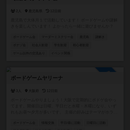
2人
鹿児島県
12日前
鹿児島で大体月１で活動しています！ ボードゲームや謎解
きを楽しんでいます！ よかったら一緒に遊びませんか？
ボードゲーム会
マーダーミステリー会
鹿児島
謎解き
ボナゾ会
社会人歓迎
学生歓迎
初心者歓迎
ゲーム以外の交流あり
イベント関係
参加自由
ボードゲームヤリーナ
3人
大阪府
12日前
ボードゲームやりましょう！大阪で定期的にボドゲ会やっ
てます。開催日は日曜、平日だと水曜・木曜になり、いず
れもお昼〜夕方が多いです。 主催の好みはテーマがホラ
ー、ファンタジー、SFもの。正体隠匿、推理、おバカ系の
ボードゲーム会
情報交換
平日/昼に活動
日曜日に活動
軽量〜中量級でメジャー作品よりは同人ゲームやマイナー