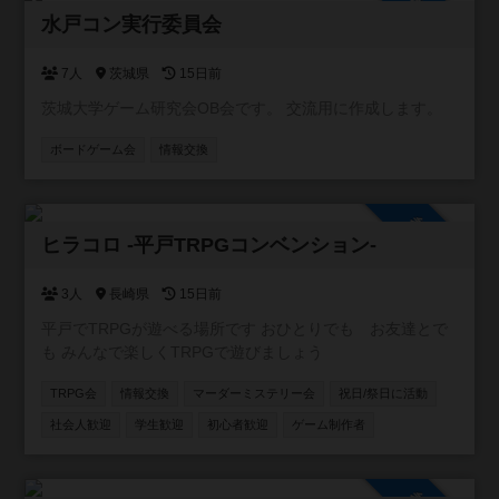
参加自由
系、クトゥルフ神話TRPGのルールブックがございます。
水戸コン実行委員会
ボドゲ会、、人狼会、それぞれにお酒のありなし、平日、
土日祝のカテゴリに分けて参加を募っていきます。 これか
7人
茨城県
15日前
ら先、マダミス会、TRPGのでGM担当になっていけるよう
茨城大学ゲーム研究会OB会です。 交流用に作成します。
にしていきます。一日店長権なんていうのもいいかもしれ
ません。 いずれにせよ、皆さんの協力が必要です。コミュ
ボードゲーム会
情報交換
ニティに参加いただき、開催の連絡ができる人数を増やさ
せてください。そして、ご要望に応えられるような大会運
営を致します。
参加自由
ヒラコロ -平戸TRPGコンベンション-
3人
長崎県
15日前
平戸でTRPGが遊べる場所です おひとりでも お友達とで
も みんなで楽しくTRPGで遊びましょう
TRPG会
情報交換
マーダーミステリー会
祝日/祭日に活動
社会人歓迎
学生歓迎
初心者歓迎
ゲーム制作者