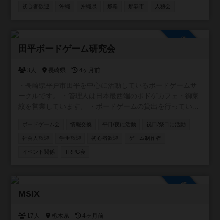
たい方 ・平日夜に時間をとれる方 。。。とにかくどんな方
初心者歓迎
沖縄
沖縄県
那覇
那覇市
人狼会
でも参加していただけたら嬉しいです。 もちろん観光で沖
縄に来られる方の参戦も大歓迎！ 日程合わせますので、ぜ
ひ遊んでください＾＾
参加自由
田平ボードゲーム研究会
3人
長崎県
4ヶ月前
・長崎県平戸市田平を中心に活動しているボードゲームサ
ークルです。 ・管理人は日本最西端のボドゲカフェ・御家
紋を営業しています。 ・ボードゲームの貸出を行っている
平戸図書館と共催でボードゲーム会の企画 ・毎月第一水曜
ボードゲーム会
情報交換
平日/夜に活動
祝日/祭日に活動
夜@ライダーズカフェGGさん でボドゲ会の開催 ・
instagramアカウントはこちら↓
社会人歓迎
学生歓迎
初心者歓迎
ゲーム制作者
https://www.instagram.com/tabira_bg_lab/
イベント関係
TRPG会
参加自由
MSIX
17人
栃木県
4ヶ月前