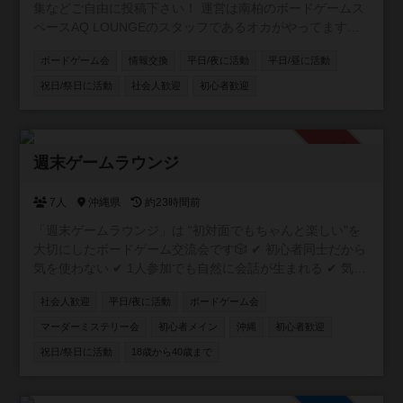
集などご自由に投稿下さい！ 運営は南柏のボードゲームス
ペースAQ LOUNGEのスタッフであるオカがやってます。
よろしくお願いします！ #柏 ＃松戸 ＃船橋
ボードゲーム会
情報交換
平日/夜に活動
平日/昼に活動
祝日/祭日に活動
社会人歓迎
初心者歓迎
承認制
週末ゲームラウンジ
7人
沖縄県
約23時間前
「週末ゲームラウンジ」は “初対面でもちゃんと楽しい”を
大切にしたボードゲーム交流会です🎲 ✔ 初心者同士だから
気を使わない ✔ 1人参加でも自然に会話が生まれる ✔ 気づ
いたら普通に笑ってる そんな「ちょうどいい距離感」の空
社会人歓迎
平日/夜に活動
ボードゲーム会
間を作っています。 20〜30代中心で、特に“新しい友達が
ほしい社会人”にぴったり。 「ボドゲやったことないけど大
マーダーミステリー会
初心者メイン
沖縄
初心者歓迎
丈夫？」 → むしろそういう人のための会です👌 週末の
祝日/祭日に活動
18歳から40歳まで
夜、ちょっとだけ外に出てみませんか？ ⚠️ 注意事項 ボド
ゲーマコミュニティ登録には、個別のDM送信機能がありま
せん！ 主催者へのご連絡・お問い合わせは、コミュニティ