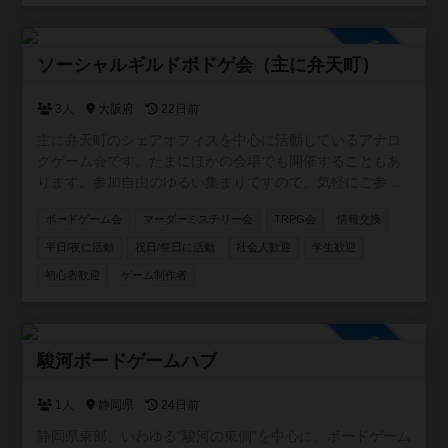
aign=default
参加自由
ソーシャルギルドボドゲ会（主に弁天町）
3人
大阪府
22日前
主に弁天町のシェアオフィスを中心に活動しているアナロ
グゲーム会です。たまにほかの会場でも開催することもあ
ります。参加自由のゆるい集まりですので、気軽にご参加
ください！カードゲーム・ボードゲームのほか、希望者が
ボードゲーム会
マーダーミステリー会
TRPG会
情報交換
いればTRPGやマダミスも開催しています。一緒に企画し
てくれる仲間も募集中です。
平日/夜に活動
祝日/祭日に活動
社会人歓迎
学生歓迎
初心者歓迎
ゲーム制作者
参加自由
駿河ボードゲームハブ
1人
静岡県
24日前
静岡県東部、いわゆる“駿河の東側”を中心に、ボードゲーム