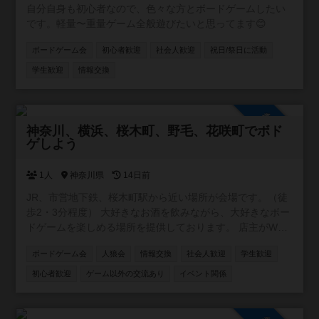
自分自身も初心者なので、色々な方とボードゲームしたい
です。軽量〜重量ゲーム全般遊びたいと思ってます😊
ボードゲーム会
初心者歓迎
社会人歓迎
祝日/祭日に活動
学生歓迎
情報交換
参加自由
神奈川、横浜、桜木町、野毛、花咲町でボド
ゲしよう
1人
神奈川県
14日前
JR、市営地下鉄、桜木町駅から近い場所が会場です。（徒
歩2・3分程度） 大好きなお酒を飲みながら、大好きなボー
ドゲームを楽しめる場所を提供しております。 店主がWワ
ークの都合上、営業が不定休です。ですが、レンタルとし
ボードゲーム会
人狼会
情報交換
社会人歓迎
学生歓迎
てスペースを貸し出す事はできます。要するに、店主不在
の時は、お酒や食事の提供、ボードゲームのルール説明が
初心者歓迎
ゲーム以外の交流あり
イベント関係
できません。 少しずつお客様が集まり始め、店内に3組4組
入り相席で一緒のゲームを楽しんでもらえる機会も増えま
した。 店内には約２００種類のボドゲ、いくつかの人狼