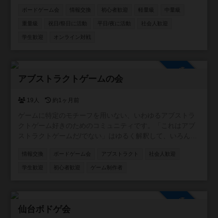
ボードゲーム会
情報交換
初心者歓迎
軽量級
中量級
重量級
祝日/祭日に活動
平日/夜に活動
社会人歓迎
学生歓迎
オンライン対戦
参加自由
アブストラクトゲームの会
19人
約1ヶ月前
ゲームに特定のモチーフを用いない、いわゆるアブストラ
クトゲーム好きのためのコミュニティです。「これはアブ
ストラクトゲームだ/でない」はゆるく解釈して、いろんな
人の情報交換に使っていただければと思います。
情報交換
ボードゲーム会
アブストラクト
社会人歓迎
学生歓迎
初心者歓迎
ゲーム制作者
参加自由
仙台ボドゲ会