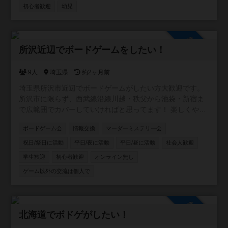
参加いただければと思います。ボドゲーマだけに限定せ
初心者歓迎
幼児
ず、他コミュニティの宣伝や告知なども自由に行ってくだ
さい。 ご参加お待ちしております！
参加自由
所沢近辺でボードゲームをしたい！
9人
埼玉県
約2ヶ月前
埼玉県所沢市近辺でボードゲームがしたい方大歓迎です。
所沢市に限らず、西武線沿線川越・秩父から池袋・新宿ま
で広範囲でカバーしていければと思ってます！ 楽しくやり
たい方、ボードゲーム友達増やしたい方、ボードゲームの
ボードゲーム会
情報交換
マーダーミステリー会
話をたくさんしたい方、是非お入りください！ 逆にご飯と
か飲みとかそういうことはするつもりありません。 仲良く
祝日/祭日に活動
平日/夜に活動
平日/昼に活動
社会人歓迎
なったなら是非どうぞ！というスタンスです。
学生歓迎
初心者歓迎
オンライン無し
ゲーム以外の交流は個人で
参加自由
北海道でボドゲがしたい！