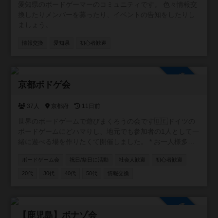
愛知県のボードゲーマーのコミュニティです。 色々情報交
換したりメンバーを募ったり、イベントの告知をしたりし
ましょう。
情報交換
愛知県
初心者歓迎
参加自由
京都ボドゲ会
37人
京都府
11日前
世界のボードゲームで遊びまくろうの会です🇩🇪ドイツの
ボードゲームにどハマりし、地元でも参加者の1人として一
緒に遊べる場を作りたくて開催しました。 * お一人様多
数！初参加も大歓迎 * 手ぶらOK！ボドゲ持ち込み大歓迎 *
ボードゲーム会
祝日/祭日に活動
社会人歓迎
初心者歓迎
入退室時間は自由 もちろん、市外・府外の方も大歓迎で
す。 月1回程度、公共施設でオープン会を開催していま
20代
30代
40代
50代
情報交換
す。 お気軽にご参加お待ちしています🐈 ※2025.12月よ
り、オープン会を休止しております。ぼちぼち掲示板から
再開していきますので、気長によろしくです〜🐈
参加自由
【鹿児島】ボナゾ会