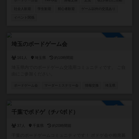
ボードゲーム会
TRPG会
情報交換
交流
祝日/祭日に活動
新参者の主催者ですが、毎月新しいボドゲ開拓しているの
でリクエストやおすすめも受け付けます✨
社会人歓迎
学生歓迎
初心者歓迎
ゲーム以外の交流あり
イベント関係
参加自由
埼玉のボードゲーム会
161人
埼玉県
約10時間前
埼玉県内でのボードゲーム交流用コミュニティです。 ご自
由にご参加ください。
ボードゲーム会
マーダーミステリー会
情報交換
埼玉県
参加自由
千葉でボドゲ（チバボド）
37人
千葉県
約20時間前
千葉のボードゲームコミュニティです！ ボドゲ会や相席募