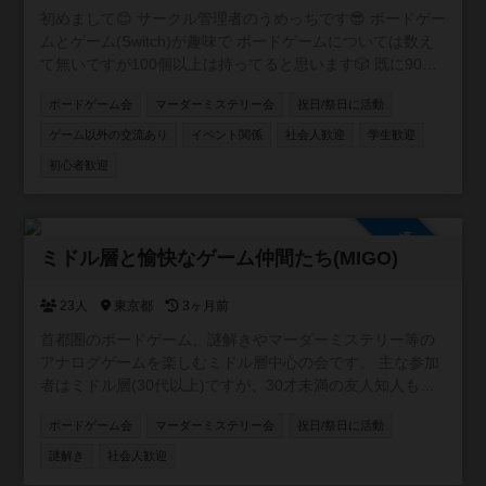
初めまして😊 サークル管理者のうめっちです😎 ボードゲー
ムとゲーム(Switch)が趣味で ボードゲームについては数え
て無いですが100個以上は持ってると思います🎲 既に90名
ほど在籍しているコミュニティですが もう少し新しい方を
ボードゲーム会
マーダーミステリー会
祝日/祭日に活動
向かい入れたくてこちらでも サークルを作らせて頂きまし
た✨ 皆さんお喋り好きな方が多いので黙々とゲームをやり
ゲーム以外の交流あり
イベント関係
社会人歓迎
学生歓迎
たい方よりワイワイ会話しながら楽しみたい方向けのサー
初心者歓迎
クルとなります☺️ 宜しくお願いします🙇‍♂️ 【イベント実績】
ボドゲ会🎲 マダミス会🕵️‍♂️ 飲み会🍷 スプラ会🔫 マリカ会🚗
軽井沢旅行☃️ 脱出ゲーム😎 ホームパーティー🏠 スポッチ
参加自由
ャ🎳 など 【禁止事項】 ネットワークビジネス勧誘🆖 宗教
ミドル層と愉快なゲーム仲間たち(MIGO)
勧誘🆖 ビジネス勧誘🆖 連絡先の強要行為🆖
23人
東京都
3ヶ月前
首都圏のボードゲーム、謎解きやマーダーミステリー等の
アナログゲームを楽しむミドル層中心の会です。 主な参加
者はミドル層(30代以上)ですが、30才未満の友人知人も同
伴したいという方や、ミドル層とでも問題なく楽しめると
ボードゲーム会
マーダーミステリー会
祝日/祭日に活動
いう方の要望により作成しました。 主に大人数ゲームやテ
ーマ(隠匿、クトゥルフ等)会のように会場や人数に制限があ
謎解き
社会人歓迎
るイベントを企画しています。 マダミスは厳密な人数調整