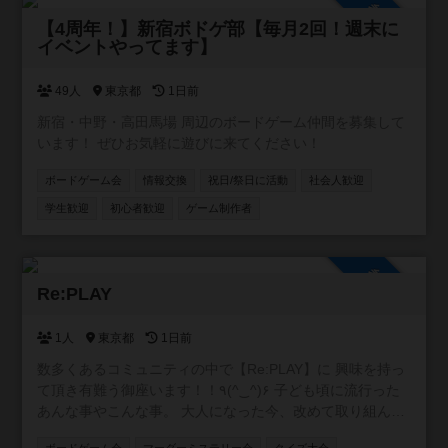
参加自由
内の掲示板もしくは公式LINEからお願いいたします😸
【4周年！】新宿ボドゲ部【毎月2回！週末に
イベントやってます】
49人
東京都
1日前
新宿・中野・高田馬場 周辺のボードゲーム仲間を募集して
います！ ぜひお気軽に遊びに来てください！
ボードゲーム会
情報交換
祝日/祭日に活動
社会人歓迎
学生歓迎
初心者歓迎
ゲーム制作者
参加自由
Re:PLAY
1人
東京都
1日前
数多くあるコミュニティの中で【Re:PLAY】に 興味を持っ
て頂き有難う御座います！！٩(^‿^)۶ 子ども頃に流行った
あんな事やこんな事。 大人になった今、改めて取り組んで
みたら 絶対に面白くない？もう一度あの頃に戻って。 がコ