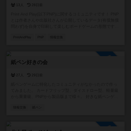
13人
28日前
Print And Play(以下PNP)に関するコミュニティです！ PNP
とは作者さんや出版社さんが公開しているデータ(有償無償
問わず)を自身で印刷して楽しむボードゲームの形態です。
新作の情報交換や翻訳の相談等の交流を目的としたコミュ
PrintAndPlay
PNP
情報交換
ニティにしたいです！
参加自由
紙ペン好きの会
27人
29日前
紙ペンゲームに特化したコミュニティがなかったので作っ
てみました。 カードフリップ型、ダイスドロー型、軽量級
から重量級、PNPから製品版まで様々。 好きな紙ペンゲー
ムを紹介したり知らないゲームの発見ができたらいいなと
情報交換
紙ペン
思います。 掲示板とか特に制限はないので自由に作成して
ください。 無言参加もOKです。お気軽にどうぞ。