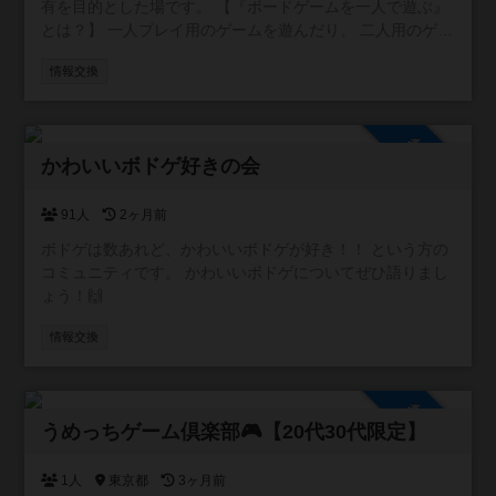
有を目的とした場です。 【『ボードゲームを一人で遊ぶ』
とは？】 一人プレイ用のゲームを遊んだり、 二人用のゲー
ムを一人二役で遊んだりすることです。
情報交換
参加自由
かわいいボドゲ好きの会
91人
2ヶ月前
ボドゲは数あれど、かわいいボドゲが好き！！ という方の
コミュニティです。 かわいいボドゲについてぜひ語りまし
ょう！🙌
情報交換
参加自由
うめっちゲーム倶楽部🎮【20代30代限定】
1人
東京都
3ヶ月前