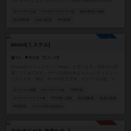
力サポートします! ホームページ https://saikororo.com/
ボードゲーム会
マーダーミステリー会
祝日/祭日に活動
初心者歓迎
社会人歓迎
学生歓迎
参加自由
Mistel(ミステル)
5人
東京都
3ヶ月前
Discordのコミュニティ「Mistel」と言います。現在95人所
属してくれてます。ゲーム活動出来るコミュニティとなっ
ております。雑談、PC/PS/任天堂系、ボドゲ/その他、マダ
ミス/TRPGの専用チャンネルを用意してます。現在所属し
オンライン対戦
ボードゲーム会
TRPG会
てくれてる方はボドゲ経験者が多いです😄 事前にルールを
読んで、自己紹介を書いて頂いた方に入ってもらう形をと
マーダーミステリー会
平日/夜に活動
初心者歓迎
社会人歓迎
ってます。 興味がありましたら、是非参加して下さい😊自
学生歓迎
ゲーム以外の交流あり
由にゲーム活動や宣伝して貰えると嬉しいです✨宜しくお
願い致します🍀 https://discord.gg/APGwswGakn
承認制