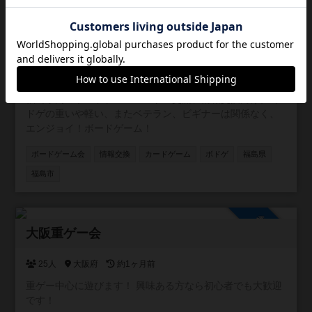
参加自由
福島ボードゲームコミュニティ
31人
福島県
約1ヶ月前
福島県内のボードゲームユーザの交流、情報交換向け。 ボ
ドゲの重いや軽い、またベテラン、ビギナーは関係なく、
エンジョイ！ボードゲーム！
ボードゲーム会
情報交換
カードゲーム
ボドゲ
福島県
福島市
参加自由
大阪重ゲー会
25人
大阪府
約1ヶ月前
重ゲー中心に遊びます！ 興味ある方なら初心者でも大歓迎
です！