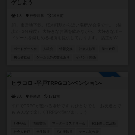
ゲしよう
1人
神奈川県
16日前
JR、市営地下鉄、桜木町駅から近い場所が会場です。（徒
歩2・3分程度） 大好きなお酒を飲みながら、大好きなボー
ドゲームを楽しめる場所を提供しております。 店主がWワ
ークの都合上、営業が不定休です。ですが、レンタルとし
ボードゲーム会
人狼会
情報交換
社会人歓迎
学生歓迎
てスペースを貸し出す事はできます。要するに、店主不在
の時は、お酒や食事の提供、ボードゲームのルール説明が
初心者歓迎
ゲーム以外の交流あり
イベント関係
できません。 少しずつお客様が集まり始め、店内に3組4組
入り相席で一緒のゲームを楽しんでもらえる機会も増えま
した。 店内には約２００種類のボドゲ、いくつかの人狼
参加自由
系、クトゥルフ神話TRPGのルールブックがございます。
ヒラコロ -平戸TRPGコンベンション-
ボドゲ会、、人狼会、それぞれにお酒のありなし、平日、
土日祝のカテゴリに分けて参加を募っていきます。 これか
3人
長崎県
17日前
ら先、マダミス会、TRPGのでGM担当になっていけるよう
平戸でTRPGが遊べる場所です おひとりでも お友達とで
にしていきます。一日店長権なんていうのもいいかもしれ
も みんなで楽しくTRPGで遊びましょう
ません。 いずれにせよ、皆さんの協力が必要です。コミュ
ニティに参加いただき、開催の連絡ができる人数を増やさ
TRPG会
情報交換
マーダーミステリー会
祝日/祭日に活動
せてください。そして、ご要望に応えられるような大会運
社会人歓迎
学生歓迎
初心者歓迎
ゲーム制作者
営を致します。