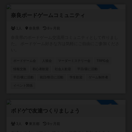
ある服装でご参加ください。 ・持参のボードゲーム、貴重
品、体調管理は各自でお願いします。 ■プレイについて ・
参加自由
ゲームの結果やプレイングが原因の参加者同士のトラブル
奈良ボードゲームコミュニティ
はお控えください ・発言、行動、挑発行為などは他者へ失
礼のないようお願いします。 ・ゲームの取り扱いは丁寧
1人
奈良県
8ヶ月前
に、持ち主にお声かけをお願いします。 ・苦手なゲームな
奈良県のボードゲーム交流用コミュニティとして作りまし
どは無理に入らないでお断りしてください。 ・他者のプレ
た。 ボードゲーム好きな方は気軽にご自由にご参加くださ
イに対してのダメ出し、ネガティブな意見は控えてくださ
い。
い。 ■コロナについて ・当日の体調不良、風邪の諸症状等
がある方は参加をご遠慮ください。 ・常時マスクの着用を
ボードゲーム会
人狼会
マーダーミステリー会
TRPG会
お願いします。
情報交換
初心者歓迎
社会人歓迎
平日/昼に活動
平日/夜に活動
祝日/祭日に活動
学生歓迎
ゲーム制作者
イベント関係
参加自由
ボドゲで友達つくりましょう
3人
東京都
9ヶ月前