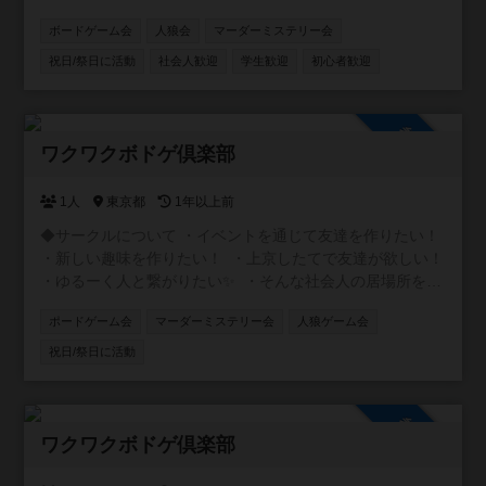
さい！ ※作りたてでメンバー集めの段階です。人数が集ま
ボードゲーム会
人狼会
マーダーミステリー会
りましたら具体的に会を計画したいと思います。 （例） ・
なんでも交流会 ・中重量級ゲーム会 ・マーダーミステリー
祝日/祭日に活動
社会人歓迎
学生歓迎
初心者歓迎
会 ・子連れ会
参加自由
ワクワクボドゲ倶楽部
1人
東京都
1年以上前
◆サークルについて ・イベントを通じて友達を作りたい！
・新しい趣味を作りたい！ ・上京したてで友達が欲しい！
・ゆるーく人と繋がりたい✨ ・そんな社会人の居場所を作
るサークルです！ ◆ボドゲ会 初心者に特化したボドゲ会を
ポードゲーム会
マーダーミステリー会
人狼ゲーム会
土日を中心に開催してます😃 ルール説明等ゆっくりとわか
るまで丁寧にしますので初めての方でも安心してくださ
祝日/祭日に活動
い。 みんなでワイワイできる軽げゲーを多く取り揃えてい
ます。 ◆マダミス+ボドゲ会 初めての方にも優しいマダミ
ス会を月1〜2で開催してます😄 優しく丁寧に説明させて頂
参加自由
けますのでご安心ください🎶 みんなで楽しい時間を過ごし
ワクワクボドゲ倶楽部
ましょう！ご参加お待ちしています🎶