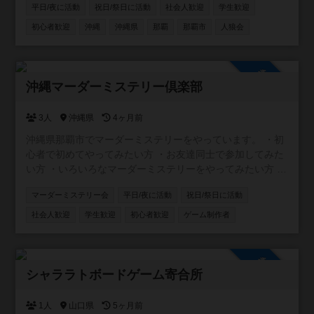
大人数で遊べる環境ではない方 ・いろいろなゲームを遊び
平日/夜に活動
祝日/祭日に活動
社会人歓迎
学生歓迎
たい方 ・平日夜に時間をとれる方 。。。とにかくどんな方
初心者歓迎
沖縄
沖縄県
那覇
那覇市
人狼会
でも参加していただけたら嬉しいです。 もちろん観光で沖
縄に来られる方の参戦も大歓迎！ 日程合わせますので、ぜ
ひ遊んでください＾＾
参加自由
沖縄マーダーミステリー倶楽部
3人
沖縄県
4ヶ月前
沖縄県那覇市でマーダーミステリーをやっています。 ・初
心者で初めてやってみたい方 ・お友達同士で参加してみた
い方 ・いろいろなマーダーミステリーをやってみたい方 ・
マーダーミステリーGMをやってみたい方 どんな方でも、
マーダーミステリー会
平日/夜に活動
祝日/祭日に活動
マーダーミステリーが興味あれば是非参加してください！
社会人歓迎
学生歓迎
初心者歓迎
ゲーム制作者
参加自由
シャララトボードゲーム寄合所
1人
山口県
5ヶ月前