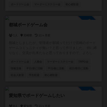
【活動日】土日(不定期) ※公式 LINEでアナウンス 【活動内
ボードゲーム会
マーダーミステリー会
初心者歓迎
容】 ゲームの試遊、ルールの説明、ゲスト同士またはスタ
ッフとの対戦など
参加自由
都城ボードゲーム会
1人
宮崎県
11ヶ月前
都城としましたが、管理者が都城ってだけで宮崎のボード
ゲームコミュニティが無い？と思って作りました。 特に縛
りなく、交流が出来たらと思っておりますので、よろしく
お願いします〜！
ボードゲーム会
人狼会
マーダーミステリー会
TRPG会
情報交換
平日/昼に活動
平日/夜に活動
祝日/祭日に活動
社会人歓迎
学生歓迎
初心者歓迎
参加自由
愛知県でボードゲームしたい
8人
愛知県
11ヶ月前