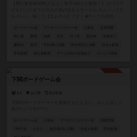
【累計参加者5000人以上！毎月300人が参加！】 かつて子
どもだった全ての大人の為の社会人サークル カムバックチ
ルドレン、略して【カムチル】です！ ■サークル目的 ・童
心に返りたい ・新しい事に挑戦したい ・遊びを通じて友達
ボードゲーム会
マーダーミステリー会
人狼会
正体隠匿
を作りたい ・とにかく体を動かしたい ・仕事と無関係の人
と話したい 主な年齢層は20~30代。男女比は6：4 ■お断り
初心者
新宿
池袋
渋谷
代々木
恵比寿
友達作り
ネットワークビジネス、営業、勧誘が目的の方は固くお断
趣味活
友活
平日/夜に活動
祝日/祭日に活動
社会人歓迎
りします！ 私も過去に、怪しいワークショップに勧誘され
学生歓迎
初心者歓迎
ゲーム以外の交流あり
イベント関係
て嫌な思いをした事があります。 上記目的の方は来ないで
下さい！ 友達作りサークルなので、ナンパ目的の方もお断
りです。 しつこい方が居ましたらサークルスタッフにご連
絡下さい。 ≪ボードゲーム≫ 都内でボードゲームをやりま
承認制
下関ボードゲーム会
す 初心者でも楽しめる簡単なゲームばかりです！ ボードゲ
ーム・ゲームソフト・持ち込み大歓迎です！
6人
山口県
約2年前
下関のボードゲーマーを発掘するとともに、みんな楽しく
遊びたいです(*^^*)
ボードゲーム会
人狼会
マーダーミステリー会
情報交換
TRPG会
カタン
祝日/祭日に活動
社会人歓迎
学生歓迎