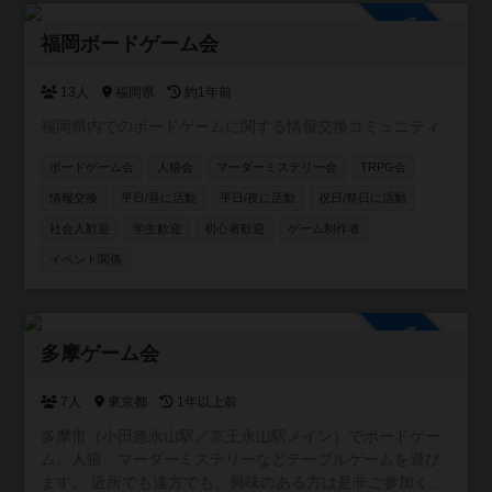
参加自由
福岡ボードゲーム会
13人
福岡県
約1年前
福岡県内でのボードゲームに関する情報交換コミュニティ
ボードゲーム会
人狼会
マーダーミステリー会
TRPG会
情報交換
平日/昼に活動
平日/夜に活動
祝日/祭日に活動
社会人歓迎
学生歓迎
初心者歓迎
ゲーム制作者
イベント関係
参加自由
多摩ゲーム会
7人
東京都
1年以上前
多摩市（小田急永山駅／京王永山駅メイン）でボードゲー
ム、人狼、マーダーミステリーなどテーブルゲームを遊び
ます。 近所でも遠方でも、興味のある方は是非ご参加くだ