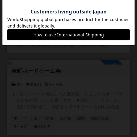
参加の方もご安心ください！一緒に豊かなボードゲームラ
1人
新潟県
5ヶ月前
イフを楽しみましょう！
新潟に来て遊ぶ相手がいなくて困ってます。JR新潟駅万代
口から10分の所にボードゲームやTVゲーム出来る環境5部
屋(大部屋1、小部屋4)合計7卓と約500種類のボードゲーム
を用意したので一緒に遊んでくれる方募集中です。 ゲーム
ボードゲーム会
マーダーミステリー会
TRPG会
情報交換
は500種類くらいあります。 土曜日AM9時〜17時で活動し
ます。 参加費無料です。 【規約】 ①室内は禁煙です。 ②
人狼会
社会人歓迎
重ゲーが好き
祝日/祭日に活動
ゴミはお持ち帰りください。 ③借りたゲームは大切に扱っ
て下さい。 ④写真は確認して撮影して下さい。
参加自由
金町ボードゲーム会
8人
東京都
8ヶ月前
まずはメンバーを募集して人数が集まりましたらボードゲ
ーム会を企画したいと思います。 ■目指したいコミュニテ
ィ 金町で初心者も、経験者もボードゲームを楽しめる会に
したいと思っています。 参加者同士に対する思いやりを持
ボードゲーム会
人狼会
祝日/祭日に活動
社会人歓迎
ってご参加ください。 ■ご参加にあたっての注意事項 ・18
歳以下の参加禁止 ・宗教、ビジネス等の勧誘目的の方のご
学生歓迎
初心者歓迎
参加はお控えください。 ・体臭や口臭のケア及び清潔感の