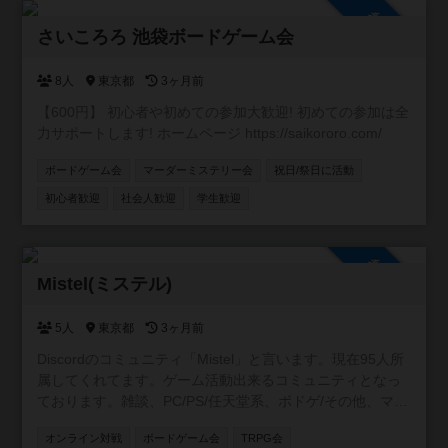
参加自由
さいころろ 池袋ボードゲーム会
8人
東京都
3ヶ月前
【600円】 初心者や初めての参加大歓迎! 初めての参加は全
力サポートします! ホームページ https://saikororo.com/
ボードゲーム会
マーダーミステリー会
祝日/祭日に活動
初心者歓迎
社会人歓迎
学生歓迎
参加自由
Mistel(ミステル)
5人
東京都
3ヶ月前
Discordのコミュニティ「Mistel」と言います。現在95人所
属してくれてます。ゲーム活動出来るコミュニティとなっ
ております。雑談、PC/PS/任天堂系、ボドゲ/その他、マダ
ミス/TRPGの専用チャンネルを用意してます。現在所属し
オンライン対戦
ボードゲーム会
TRPG会
てくれてる方はボドゲ経験者が多いです😄 事前にルールを