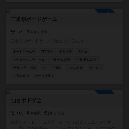
参加自由
三重県ボードゲーム
13人
約1ヶ月前
三重県でボードゲームを遊んでいる方用
ボードゲーム会
TRPG会
情報交換
人狼会
マーダーミステリー会
平日/昼に活動
平日/夜に活動
祝日/祭日に活動
イベント関係
社会人歓迎
学生歓迎
初心者歓迎
ゲーム制作者
参加自由
仙台ボドゲ会
30人
宮城県
約1ヶ月前
仙台でボードゲームを楽しみたい人のコミュニティです。
と、言いつつも仙台にこだわらずどなたでも、どの地域の