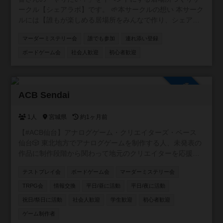
ークル【シェアラボ】です。 🌱本サークルの想い 本サーク
ルには【誰もが楽しめる居場所をみんなで作り、シェアす
る】という想いが込められています。 🌱サークルの雰囲気
マーダーミステリー会
誰でも参加
連れ添い登録
みなさんが楽しい雰囲気づくりをしてくれるおかげで、毎
回和気あいあいとしたイベントになってます！ 20代、30
ボードゲーム会
社会人歓迎
初心者歓迎
代、子供連れ、外国の方など様々な方に来ていただいてま
す⭐️ もっともっと色々な方に来てほしいです！
参加自由
ACB Sendai
1人
宮城県
約1ヶ月前
【#ACB仙台】アナログゲーム・クリエイターズ・ベース
仙台🎲 東北地方でアナログゲームを制作する人、未発表の
作品に制作段階から関わって地元のクリエイターを応援し
たい人、そんな人達を集めて仙台を中心に活動するアナロ
テストプレイ会
ボードゲーム会
マーダーミステリー会
グゲーム制作コミュニティ!!
TRPG会
情報交換
平日/昼に活動
平日/夜に活動
祝日/祭日に活動
社会人歓迎
学生歓迎
初心者歓迎
ゲーム制作者