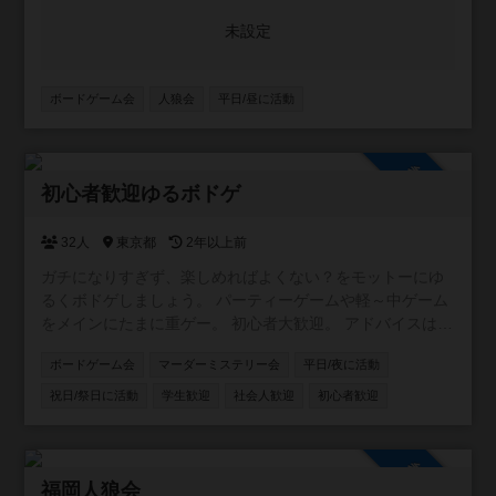
い🙆‍♂️
未設定
ボードゲーム会
人狼会
平日/昼に活動
参加自由
初心者歓迎ゆるボドゲ
32人
東京都
2年以上前
ガチになりすぎず、楽しめればよくない？をモットーにゆ
るくボドゲしましょう。 パーティーゲームや軽～中ゲーム
をメインにたまに重ゲー。 初心者大歓迎。 アドバイスは求
められれば。ダメ出しはNG。 私の所有ゲームが少ないの
ボードゲーム会
マーダーミステリー会
平日/夜に活動
でボドゲカフェなどでの開催になるかと思います。
祝日/祭日に活動
学生歓迎
社会人歓迎
初心者歓迎
参加自由
福岡人狼会