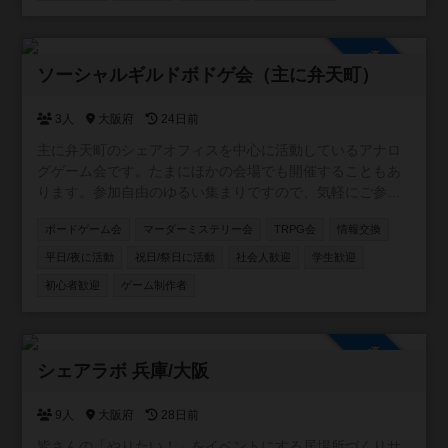
参加自由
ソーシャルギルドボドゲ会（主に弁天町）
3人
大阪府
24日前
主に弁天町のシェアオフィスを中心に活動しているアナロ
グゲーム会です。たまにほかの会場でも開催することもあ
ります。参加自由のゆるい集まりですので、気軽にご参加
ください！カードゲーム・ボードゲームのほか、希望者が
ボードゲーム会
マーダーミステリー会
TRPG会
情報交換
いればTRPGやマダミスも開催しています。一緒に企画し
てくれる仲間も募集中です。
平日/夜に活動
祝日/祭日に活動
社会人歓迎
学生歓迎
初心者歓迎
ゲーム制作者
参加自由
シェアラボ 兵庫/大阪
9人
大阪府
28日前
皆さんの「やりたい！」をイベントにする居場所づくりサ