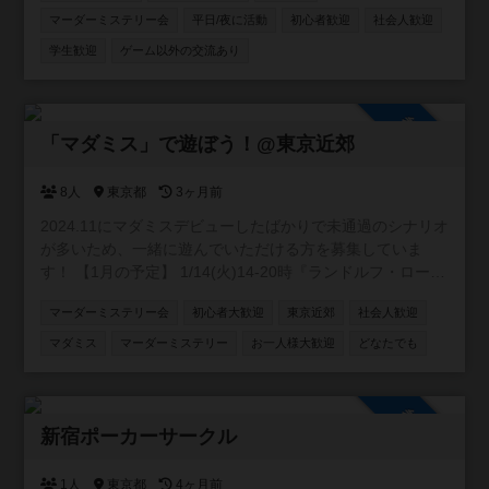
読んで、自己紹介を書いて頂いた方に入ってもらう形をと
マーダーミステリー会
平日/夜に活動
初心者歓迎
社会人歓迎
ってます。 興味がありましたら、是非参加して下さい😊自
学生歓迎
ゲーム以外の交流あり
由にゲーム活動や宣伝して貰えると嬉しいです✨宜しくお
願い致します🍀 https://discord.gg/APGwswGakn
参加自由
「マダミス」で遊ぼう！@東京近郊
8人
東京都
3ヶ月前
2024.11にマダミスデビューしたばかりで未通過のシナリオ
が多いため、一緒に遊んでいただける方を募集していま
す！ 【1月の予定】 1/14(火)14-20時『ランドルフ・ローレ
ンスの追憶』@新宿を制作者様GMで開催します！ (詳細は
マーダーミステリー会
初心者大歓迎
東京近郊
社会人歓迎
ゲーム会タブ参照) 【今後の予定】 東京近郊で貸切公演を
開催する予定です！ご希望の作品がございましたらお気軽
マダミス
マーダーミステリー
お一人様大歓迎
どなたでも
にお申し付けください。 ※当方が参加する場合は開催まで
の調整をこちらで行いますので、とにかく参加していただ
ける方を募集しています！ ご不明な点等ございましたらお
参加自由
問い合わせください。 検索からでもお気軽にご連絡お待ち
新宿ポーカーサークル
しております！
1人
東京都
4ヶ月前