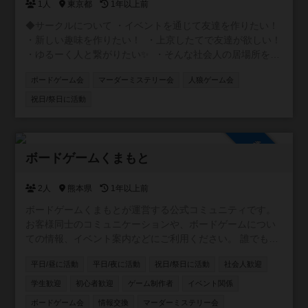
1人
東京都
1年以上前
◆サークルについて ・イベントを通じて友達を作りたい！
・新しい趣味を作りたい！ ・上京したてで友達が欲しい！
・ゆるーく人と繋がりたい✨ ・そんな社会人の居場所を作
るサークルです！ ◆ボドゲ会 初心者に特化したボドゲ会を
ポードゲーム会
マーダーミステリー会
人狼ゲーム会
土日を中心に開催してます😃 ルール説明等ゆっくりとわか
るまで丁寧にしますので初めての方でも安心してくださ
祝日/祭日に活動
い。 みんなでワイワイできる軽げゲーを多く取り揃えてい
ます。 ◆マダミス+ボドゲ会 初めての方にも優しいマダミ
ス会を月1〜2で開催してます😄 優しく丁寧に説明させて頂
参加自由
けますのでご安心ください🎶 みんなで楽しい時間を過ごし
ボードゲームくまもと
ましょう！ご参加お待ちしています🎶
2人
熊本県
1年以上前
ボードゲームくまもとが運営する公式コミュニティです。
お客様同士のコミュニケーションや、ボードゲームについ
ての情報、イベント案内などにご利用ください。 誰でも自
由に参加できる設定ですので、どなたでもお気軽にどう
平日/昼に活動
平日/夜に活動
祝日/祭日に活動
社会人歓迎
ぞ！
学生歓迎
初心者歓迎
ゲーム制作者
イベント関係
ボードゲーム会
情報交換
マーダーミステリー会