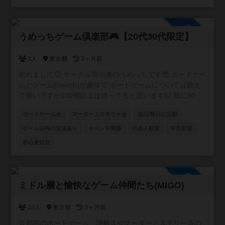
参加自由
うめっちゲーム倶楽部🎮【20代30代限定】
1人
東京都
3ヶ月前
初めまして😊 サークル管理者のうめっちです😎 ボードゲー
ムとゲーム(Switch)が趣味で ボードゲームについては数え
て無いですが100個以上は持ってると思います🎲 既に90名
ほど在籍しているコミュニティですが もう少し新しい方を
ボードゲーム会
マーダーミステリー会
祝日/祭日に活動
向かい入れたくてこちらでも サークルを作らせて頂きまし
た✨ 皆さんお喋り好きな方が多いので黙々とゲームをやり
ゲーム以外の交流あり
イベント関係
社会人歓迎
学生歓迎
たい方よりワイワイ会話しながら楽しみたい方向けのサー
初心者歓迎
クルとなります☺️ 宜しくお願いします🙇‍♂️ 【イベント実績】
ボドゲ会🎲 マダミス会🕵️‍♂️ 飲み会🍷 スプラ会🔫 マリカ会🚗
軽井沢旅行☃️ 脱出ゲーム😎 ホームパーティー🏠 スポッチ
参加自由
ャ🎳 など 【禁止事項】 ネットワークビジネス勧誘🆖 宗教
ミドル層と愉快なゲーム仲間たち(MIGO)
勧誘🆖 ビジネス勧誘🆖 連絡先の強要行為🆖
23人
東京都
3ヶ月前
首都圏のボードゲーム、謎解きやマーダーミステリー等の