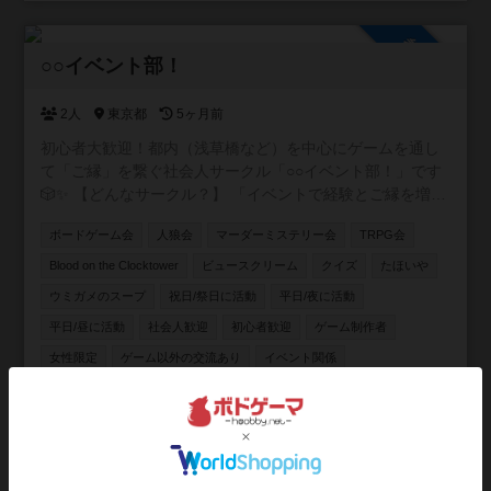
参加自由
○○イベント部！
2人
東京都
5ヶ月前
初心者大歓迎！都内（浅草橋など）を中心にゲームを通し
て「ご縁」を繋ぐ社会人サークル「○○イベント部！」です
🎲✨ 【どんなサークル？】 「イベントで経験とご縁を増や
したい！」をモットーに、ボードゲームをはじめ様々なコ
ボードゲーム会
人狼会
マーダーミステリー会
TRPG会
ンテンツを通じた友達作りができる温かい環境を提供して
います。 【主な活動内容】 🎲四ツ谷、板橋、押上、表参
Blood on the Clocktower
ビュースクリーム
クイズ
たほいや
道、池袋、浅草橋など様々ば場所で様々な主催がボードゲ
ウミガメのスープ
祝日/祭日に活動
平日/夜に活動
ーム会を開催しています！ 🐺定番の人狼ゲームがメインの
平日/昼に活動
社会人歓迎
初心者歓迎
ゲーム制作者
会も！ 🔍マーダーミステリーや謎解き、推理ゲーム、
TRPGの会も開催中！ 🐺 次世代推理ゲーム「Blood on the
女性限定
ゲーム以外の交流あり
イベント関係
clocktower」海外で大人気の、途中脱落がない人狼風ゲー
ムもオンライン・オフラインで開催！ 【こんな方にオスス
メ！】 ・ボドゲを始めたい初心者さん🔰 ・勝ち負けよりワ
承認制
イワイ楽しむのが好きな方😆 ・ゲームを通して気の合う仲
新潟GAMES
間を作りたい方🤝 お一人での参加がほとんどですので、初