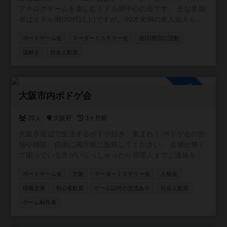
アナログゲームを楽しむミドル層中心の会です。 主な参加
者はミドル層(30代以上)ですが、30才未満の友人知人も同
伴したいという方や、ミドル層とでも問題なく楽しめると
ボードゲーム会
マーダーミステリー会
祝日/祭日に活動
いう方の要望により作成しました。 主に大人数ゲームやテ
ーマ(隠匿、クトゥルフ等)会のように会場や人数に制限があ
謎解き
社会人歓迎
るイベントを企画しています。 マダミスは厳密な人数調整
が必要なため、当サイトで告知はしますが、応募はボドゲ
ゴーか、ボードゲームベアに限定しています。 ミドル層
参加自由
(30-50代)限定のオープン会については、別コミュニティの
大阪市内ボドゲ会
「東京ミドル層会」をご利用ください。 ※参加資格 ・満18
才以上 ・未成年(18才未満)は保護者(証明書を提示して貰う
20人
大阪府
3ヶ月前
場合があります。)の同伴必須 ※注意事項 ・普段は家庭も仕
大阪市近辺で生活するボドゲ好き、集まれ！ ボドゲ会の告
事もある良識ある大人が純粋にゲームを楽しむ会です。出
知や雑談、自由に掲示板に投稿してください。 会場が無く
会いやビジネス目的の勧誘行為、相手の連絡先を聞く行為
て困っている方がいらっしゃったら管理人までご連絡を！
は一切禁止です。 ・連絡のないキャンセル(No Show)は即
ご相談乗ります！
時退会とし、以後主催者主催のイベントに参加を禁止しま
ボードゲーム会
大阪
マーダーミステリー会
人狼会
す
情報交換
初心者歓迎
ゲーム以外の交流あり
社会人歓迎
ゲーム制作者