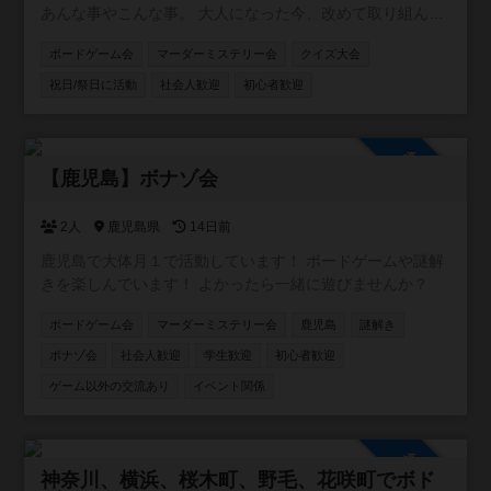
あんな事やこんな事。 大人になった今、改めて取り組んで
みたら 絶対に面白くない？もう一度あの頃に戻って。 がコ
ボードゲーム会
マーダーミステリー会
クイズ大会
ンセプトのコミュニティです！！ 主に懐かしい遊びや、 流
行ってはいたけど結局やれずじまいだったこと、 あの当時
祝日/祭日に活動
社会人歓迎
初心者歓迎
TVで観ていた世界など(o^^o) ボードゲームやスポーツ大会
を中心に、 格付けチェックやミニ運動会、 カラオケ大会や
逃走中、クイズ大会、 缶蹴りに紙飛行機飛ばしなどな
参加自由
ど！！ ありとあらゆるコンテンツを シーズンと会場によっ
【鹿児島】ボナゾ会
て行っていきます！ イベント初心者大歓迎！ 気軽に参加し
て 横の繋がりを作って貰えたら（＾Ｏ＾☆♪ 基本的に利益
2人
鹿児島県
14日前
を出そうとは思っておらず、 会場費や経費などのペイが出
鹿児島で大体月１で活動しています！ ボードゲームや謎解
来れば 残りは次のイベントの新しいボドゲを購入したり 何
きを楽しんでいます！ よかったら一緒に遊びませんか？
かのイベントの道具を買ったりと 常に参加した皆さんが楽
しく、過ごせる 環境を作って行きたいと思っております！
ボードゲーム会
マーダーミステリー会
鹿児島
謎解き
ボナゾ会
社会人歓迎
学生歓迎
初心者歓迎
ゲーム以外の交流あり
イベント関係
参加自由
神奈川、横浜、桜木町、野毛、花咲町でボド