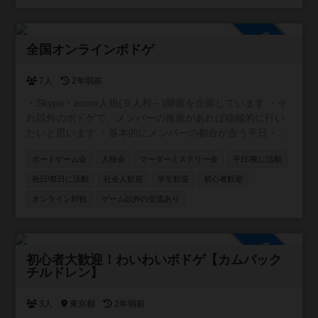
参加自由
全国オンラインボドゲ
7人
2年弱前
・Skype・zoom人狼(９人村～)開催を企画しています ・そ
れ以外のボドゲで、メンバーの推薦があれば積極的に行い
たいと思います ・基本的にメンバーの都合が合う平日・祝
日夜に開催します ・私自身が初心者のため、コミュニティ
ボードゲーム会
人狼会
マーダーミステリー会
平日/夜に活動
内ルールはメンバー同士で都度決めていきたいと思います
祝日/祭日に活動
社会人歓迎
学生歓迎
初心者歓迎
オンライン対戦
ゲーム以外の交流あり
参加自由
初心者大歓迎！わいわいボドゲ【カムバック
チルドレン】
3人
東京都
2年弱前