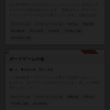
山口県宇部市にあるホビーショップシャララトを中心にボ
ードゲーム活動を続けています。 普段はラインのオープン
チャットでメンバーはやり取りしています。 活動日は水曜
日夜。土日祝日も集まっていることがあります。 よろしく
ボードゲーム会
マーダーミステリー会
TRPG会
情報交換
お願いします。
初心者歓迎
社会人歓迎
学生歓迎
平日/夜に活動
祝日/祭日に活動
承認制
ボードゲームの会
1人
神奈川県
5ヶ月前
一人参加歓迎！ ボードゲームを通じて友達作りましょう！
もちろん、ボードゲームは全力でやります！ 楽しんで仲間
増やしましょう！
ボードゲーム会
マーダーミステリー会
情報交換
TRPG会
平日/夜に活動
初心者歓迎