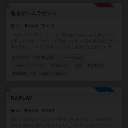
承認制
週末ゲームラウンジ
7人
沖縄県
3日前
「週末ゲームラウンジ」は “初対面でもちゃんと楽しい”を
大切にしたボードゲーム交流会です🎲 ✔ 初心者同士だから
気を使わない ✔ 1人参加でも自然に会話が生まれる ✔ 気づ
いたら普通に笑ってる そんな「ちょうどいい距離感」の空
社会人歓迎
平日/夜に活動
ボードゲーム会
間を作っています。 20〜30代中心で、特に“新しい友達が
ほしい社会人”にぴったり。 「ボドゲやったことないけど大
マーダーミステリー会
初心者メイン
沖縄
初心者歓迎
丈夫？」 → むしろそういう人のための会です👌 週末の
祝日/祭日に活動
18歳から40歳まで
夜、ちょっとだけ外に出てみませんか？ ⚠️ 注意事項 ボド
ゲーマコミュニティ登録には、個別のDM送信機能がありま
せん！ 主催者へのご連絡・お問い合わせは、コミュニティ
参加自由
内の掲示板もしくは公式LINEからお願いいたします😸
Re:PLAY
1人
東京都
4日前
数多くあるコミュニティの中で【Re:PLAY】に 興味を持っ
て頂き有難う御座います！！٩(^‿^)۶ 子ども頃に流行った