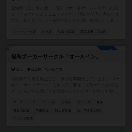
愛知県（主に名古屋、一宮）でボードゲームをリアルに集
まって遊びたいコミュニティです。 現在仲間内で遊んでま
すが、新たなメンバーを増やしたいと思い創設いたしまし
た。
ボードゲーム会
人狼会
社会人歓迎
主に土曜日に活動
参加自由
福島ポーカーサークル「オールイン」
10人
福島県
約1年前
福島県郡山市を拠点とし、毎月定期開催しています。 ポー
カー、ボードゲーム、モルック、麻雀、人狼ゲームなどな
ど、いろいろな遊びで交流会をしています♪ だれでも参加
OK！ みんなでワイワイ楽しみましょう☆
ポーカー
ボードゲーム会
人狼会
モルック
麻雀
社会人歓迎
学生歓迎
初心者歓迎
祝日/祭日に活動
イベント関係