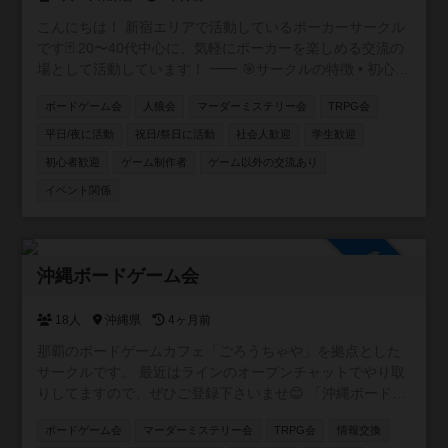
こんにちは！ 新宿エリアで活動しているポーカーサークル
です🃏 20〜40代中心に、気軽にポーカーを楽しめる交流の
場として活動しています！ ⸻ 🎯サークルの特徴 • 初心
者・未経験者も大歓迎！ 初心者講習付で、ルール説明か
ボードゲーム会
人狼会
マーダーミステリー会
TRPG会
らテーブルマナーまで丁寧にサポートします✨ アプリで
しかやったことない方も多く来られます • 成績を自社開発
平日/夜に活動
祝日/祭日に活動
社会人歓迎
学生歓迎
したアプリで管理📊 自分の上達が実感できます！ • 復活
初心者歓迎
ゲーム制作者
ゲーム以外の交流あり
無料で安心♻️ 追加料金なく初心者の方も最後まで楽しめ
イベント関係
ます！ • フレンドリーな雰囲気で、友達作りにも最適🎉
本サークルメンバーで海外に行ったり、キャンプに行った
りもします⛺
参加自由
沖縄ボードゲーム会
18人
沖縄県
4ヶ月前
那覇のボードゲームカフェ「ごろうちゃや」を拠点とした
サークルです。 最近はラインのオープンチャットでやり取
りしてますので、ぜひご登録下さいませ😊 「沖縄ボードゲ
ームサークル in【ごろうちゃや】」 https://x.gd/l6XIi ・ボ
ボードゲーム会
マーダーミステリー会
TRPG会
情報交換
ードゲームに興味を持ち始めた方 ・重ゲーが大好きな方 ・