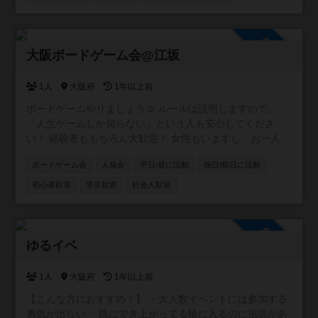
参加自由
大阪ボードゲーム会@江坂
1人
大阪府
1年以上前
ボードゲームやりましょう☺ ルールは説明しますので、
「人生ゲームしか知らない」という人も安心してくださ
い！ 経験者ももちろん大歓迎！ 女性もいますし、お一人参
加の方がほとんどです。 グループに分かれる時も管理人が
ボードゲーム会
人狼会
平日/昼に活動
祝日/祭日に活動
調整するので孤立することもありません☺ ボードゲームは
現在40種類程あります！定期的に増やしていきます。 お持
初心者歓迎
学生歓迎
社会人歓迎
ちの方はぜひ持参してください〜。 ●対象 初心者、経験者
●場所 大阪府吹田市南金田2-4-27（シェアハウス共用スペ
ース） 最寄り：御堂筋線江坂駅、JR南吹田駅、阪急豊津駅
参加自由
等 各駅すぐの所と会場敷地内にシェアサイクルステーショ
ゆるイベ
ン（HELLO CYCLING）あり 添付写真は会場の様子です。
詳しく雰囲気を知りたい方は「サニースペースシェア 江
1人
大阪府
1年以上前
坂」で検索してください☺️ 当日は開始時刻に主催者が会場
【こんな方におすすめ！】 ・大人数イベントには参加する
外で待機しているので、そこまで来ていただければ中に案
勇気が出ない ・既にでき上がってる輪に入るのに抵抗があ
内します。（遅れる場合はご連絡お願いします） ●参加費