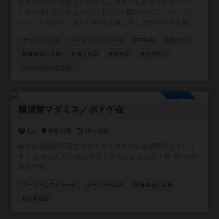
友達や出会いが欲しい皆さんに何度でも参加できるイベン
トを提供したいと立ち上げました♪ 世の中にはいろいろな
イベントがあり、楽しい時間を過ごすことができると思い
ます！ しかし、沢山の人と出会っても、その場限りの出会
ボードゲーム会
マーダーミステリー会
TRPG会
友達づくり
いで終わってしまうことはよくありませんか？ ボードゲー
ムをやることが目的で次につながらない。 主催自身、この
祝日/祭日に活動
社会人歓迎
学生歓迎
初心者歓迎
ような経験を沢山してきました🥲 その場を楽しむことはも
ゲーム以外の交流あり
ちろん、その先のご縁を紡ぐ場を提供したいという思いか
らイベントを開催し始めました♫ ボードゲームという人と
仲良くなりやすいツールを通して親しくなっていきましょ
参加自由
う✨
横須賀マダミス／ボドゲ会
1人
神奈川県
10ヶ月前
毎月横須賀駅近辺でマダミスとボドゲを定期開催していま
す！ よかったら一緒にマダミスをしませんか？😆 20-30代
多めです。
マーダーミステリー会
ボードゲーム会
祝日/祭日に活動
初心者歓迎