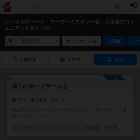
ログイン
レンタルスペース、マーダーミステリー会、人狼会のコミ
ュニティを探す 71件
ボードゲーム会
人狼会
マー
詳細検索
参加中
作成
参加自由
埼玉のボードゲーム会
161人
埼玉県
2日前
埼玉県内でのボードゲーム交流用コミュニティです。 ご自
由にご参加ください。
ボードゲーム会
マーダーミステリー会
情報交換
埼玉県