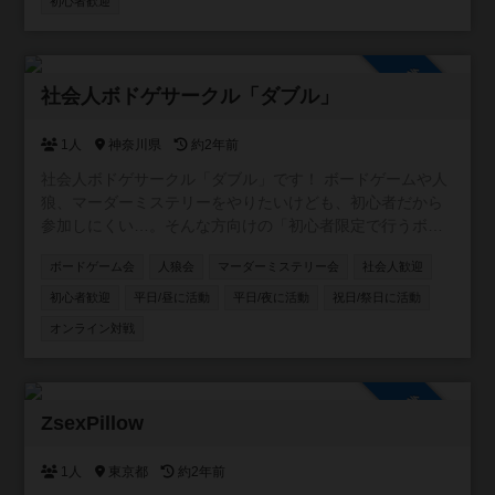
初心者歓迎
参加自由
社会人ボドゲサークル「ダブル」
1人
神奈川県
約2年前
社会人ボドゲサークル「ダブル」です！ ボードゲームや人
狼、マーダーミステリーをやりたいけども、初心者だから
参加しにくい…。そんな方向けの「初心者限定で行うボー
ドゲームサークル」です！ 対面でのボドゲ・人狼会・マダ
ボードゲーム会
人狼会
マーダーミステリー会
社会人歓迎
ミス会、オンラインでの開催も予定しています！ 開催場所
は横浜・川崎のレンタルスペース、参加メンバーにより都
初心者歓迎
平日/昼に活動
平日/夜に活動
祝日/祭日に活動
内のレンタルスペースとなる可能性があります🙆‍♂️ 24年5月
オンライン対戦
設立の為第1期メンバーを募集中！私は20代後半ですので、
20〜30代の新しい交流や趣味友の少ない方、一緒にボード
ゲームをたのしみませんか？ ボードゲーム、人狼、マーダ
参加自由
ーミステリーの初心者によるサークルです。経験者で中
ZsexPillow
級〜上級のレベルを求める方はご遠慮ください🙇‍♂️ ボードゲ
ームに興味があるけどルールに不安がある。既存のサーク
1人
東京都
約2年前
ルに入っていけるか不安。そんな方はぜひお声掛けくださ