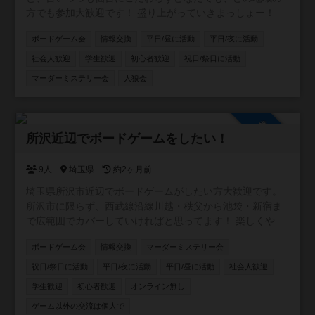
方でも参加大歓迎です！ 盛り上がっていきまっしょー！
ボードゲーム会
情報交換
平日/昼に活動
平日/夜に活動
社会人歓迎
学生歓迎
初心者歓迎
祝日/祭日に活動
マーダーミステリー会
人狼会
参加自由
所沢近辺でボードゲームをしたい！
9人
埼玉県
約2ヶ月前
埼玉県所沢市近辺でボードゲームがしたい方大歓迎です。
所沢市に限らず、西武線沿線川越・秩父から池袋・新宿ま
で広範囲でカバーしていければと思ってます！ 楽しくやり
たい方、ボードゲーム友達増やしたい方、ボードゲームの
ボードゲーム会
情報交換
マーダーミステリー会
話をたくさんしたい方、是非お入りください！ 逆にご飯と
か飲みとかそういうことはするつもりありません。 仲良く
祝日/祭日に活動
平日/夜に活動
平日/昼に活動
社会人歓迎
なったなら是非どうぞ！というスタンスです。
学生歓迎
初心者歓迎
オンライン無し
ゲーム以外の交流は個人で