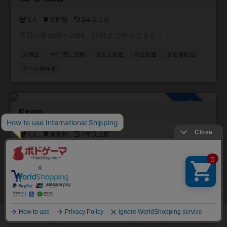
1人
福岡県
2年以上前
平日の夜18時〜20時、21時までやってます！
人狼会
平日/夜に活動
社会人歓迎
学生歓迎
初心者歓迎
ゲーム制作者
参加自由
Exam
1人
東京都
2年以上前
aSfetrjhmnzdaerh
ボードゲーム会
人狼会
TRPG会
情報交換
平日/昼に活動
祝日/祭日に活動
社会人歓迎
学生歓迎
初心者歓迎
ゲーム制作者
女性限定
男性限定
知人限定
オンライン対戦
ゲーム以外の交流あり
イベント関係