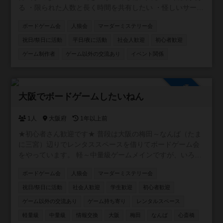
る ・限られた人数と長く時間を共有したい ・怪しいサーク
1000円 ●備考 途中参加・途中退出自由 室内に自販機あり
ルが多くて入るのが怖い。 ・友達が欲しい！ ・イベントに
マルチの勧誘等の迷惑行為はお断り
ボードゲーム会
人狼会
マーダーミステリー会
参加するだけじゃなくて、自分で企画もしてみたい！
等々。 不安要素は払拭できるし、求めているものも全部で
祝日/祭日に活動
平日/夜に活動
社会人歓迎
初心者歓迎
きちゃいます♩⭐️ 【ゆるイベ嫌いなこと🙅‍♂️】 安心安全に運
ゲーム制作者
ゲーム以外の交流あり
イベント関係
営するため、ナンパ、ネットワークビジネス、宗教の勧誘
目的での入会は禁止しています。迷惑になる行為は絶対に
やめてください。皆様に注意喚起をしていますので発見し
参加自由
た場合は、即刻退会をしていただきます。 【活動内容】 ・
大阪でボードゲームしたいねん
面白そうなことなんでも （イケナイことはしないよ😊）
【活動の場所】 ・大阪市内メイン 【活動の日程】 ・土日
1人
大阪府
1年以上前
祝日 ・平日夜 【参加費】 ・実費＋参加費500円 【注意事
項】 ・ネットワークビジネスや、宗教の勧誘は一歳禁止
★初心者さん歓迎です★ 普段は大阪の梅田～なんば（たま
（見つけた場合は退会していただきます） ・他人の迷惑に
に三宮）辺りでレンタススペースを借りてボードゲーム会
なる行為禁止 ・ナンパ目的での入会禁止
をやっています。 軽～中量級ゲームメインですが、いろん
な人といろんなゲームをしたいと思っています。 初めての
ボードゲーム会
人狼会
マーダーミステリー会
人も経験者の方もよろしくお願いします。
祝日/祭日に活動
社会人歓迎
学生歓迎
初心者歓迎
ゲーム以外の交流あり
ゲーム持ち寄り
レンタルスペース
軽量級
中量級
情報交換
大阪
梅田
なんば
心斎橋