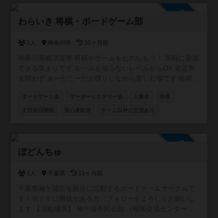
参加自由
わらいき 将棋・ボードゲーム部
1人
神奈川県
10ヶ月前
神奈川県横須賀市 将棋やゲームをたのしもう！ 気軽に参加
できる集まりです ルールを知らないレベルからOK 老若男
女問わず あーだこーだお喋りしながら楽しむ場です 将棋を
はじめ、ボードゲームやカードゲーム、推理ゲームなど 持
ボードゲーム会
マーダーミステリー会
人狼会
将棋
ち寄り大歓迎 出入り途中入退室OK 飲食持ち込みOK 協力型
ゲーム多し ファシリテーター在中 ギターセッションタイム
土日祝日開催
初心者歓迎
ゲーム以外の交流あり
もあり
参加自由
ぼどんちゅ
1人
千葉県
11ヶ月前
千葉県袖ケ浦市を拠点に活動するボードゲームサークルで
す！ボドゲに興味がある方、フォローをよろしくお願いし
ます 【活動場所】 袖ケ浦市民会館 （昭和交流センター）