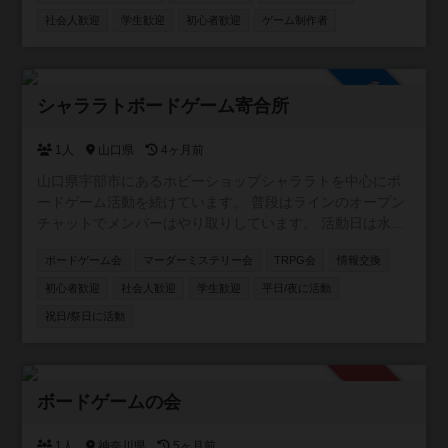
社会人歓迎
学生歓迎
初心者歓迎
ゲーム制作者
参加自由
シャララトボードゲーム寄合所
1人
山口県
4ヶ月前
山口県宇部市にあるホビーショップシャララトを中心にボ
ードゲーム活動を続けています。 普段はラインのオープン
チャットでメンバーはやり取りしています。 活動日は水曜
日夜。土日祝日も集まっていることがあります。 よろしく
ボードゲーム会
マーダーミステリー会
TRPG会
情報交換
お願いします。
初心者歓迎
社会人歓迎
学生歓迎
平日/夜に活動
祝日/祭日に活動
承認制
ボードゲームの会
1人
神奈川県
5ヶ月前