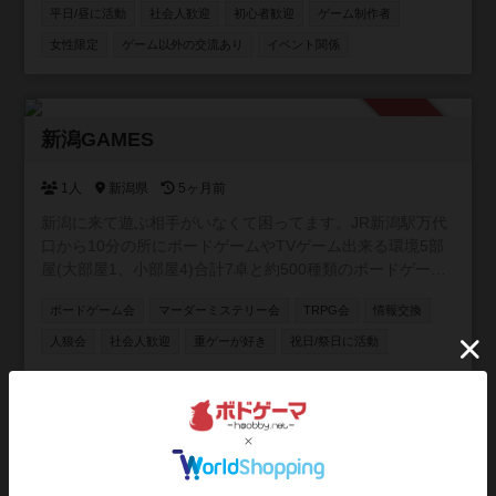
平日/昼に活動
社会人歓迎
初心者歓迎
ゲーム制作者
会も！ 🔍マーダーミステリーや謎解き、推理ゲーム、
TRPGの会も開催中！ 🐺 次世代推理ゲーム「Blood on the
女性限定
ゲーム以外の交流あり
イベント関係
clocktower」海外で大人気の、途中脱落がない人狼風ゲー
ムもオンライン・オフラインで開催！ 【こんな方にオスス
メ！】 ・ボドゲを始めたい初心者さん🔰 ・勝ち負けよりワ
承認制
イワイ楽しむのが好きな方😆 ・ゲームを通して気の合う仲
新潟GAMES
間を作りたい方🤝 お一人での参加がほとんどですので、初
参加の方もご安心ください！一緒に豊かなボードゲームラ
1人
新潟県
5ヶ月前
イフを楽しみましょう！
新潟に来て遊ぶ相手がいなくて困ってます。JR新潟駅万代
口から10分の所にボードゲームやTVゲーム出来る環境5部
屋(大部屋1、小部屋4)合計7卓と約500種類のボードゲーム
を用意したので一緒に遊んでくれる方募集中です。 ゲーム
ボードゲーム会
マーダーミステリー会
TRPG会
情報交換
は500種類くらいあります。 土曜日AM9時〜17時で活動し
ます。 参加費無料です。 【規約】 ①室内は禁煙です。 ②
人狼会
社会人歓迎
重ゲーが好き
祝日/祭日に活動
ゴミはお持ち帰りください。 ③借りたゲームは大切に扱っ
て下さい。 ④写真は確認して撮影して下さい。
参加自由
奈良ボードゲームコミュニティ
1人
奈良県
8ヶ月前