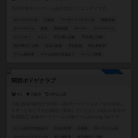
高田馬場ボードゲーム会の交流コミュニティです。
ボードゲーム会
人狼会
マーダーミステリー会
情報交換
ボードゲーム
新宿
高田馬場
ポーカー
カードゲーム
ドミニオン
カタン
平日/昼に活動
平日/夜に活動
祝日/祭日に活動
社会人歓迎
学生歓迎
初心者歓迎
ゲーム制作者
ゲーム以外の交流あり
イベント関係
参加自由
関西ボドゲクラブ
4人
大阪府
2年以上前
大阪(難波/梅田)で月2回～4回ボードゲームオフ会を開催し
ます✨どなたでもお気軽に参加してください☺️🙌1人参加大
歓迎🙆⭕ 各種ボードゲーム/人狼ゲーム/Among Us/マダミ
ス どんどん企画していきます😶❤️ 1回目人狼会🐺🖤
ゲーム以外の交流あり
社会人歓迎
人狼会
ボードゲーム会
11/11(土)
マーダーミステリー会
初心者歓迎
祝日/祭日に活動