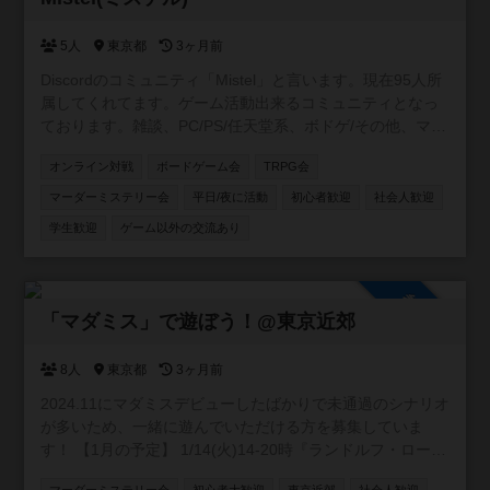
5人
東京都
3ヶ月前
Discordのコミュニティ「Mistel」と言います。現在95人所
属してくれてます。ゲーム活動出来るコミュニティとなっ
ております。雑談、PC/PS/任天堂系、ボドゲ/その他、マダ
ミス/TRPGの専用チャンネルを用意してます。現在所属し
オンライン対戦
ボードゲーム会
TRPG会
てくれてる方はボドゲ経験者が多いです😄 事前にルールを
読んで、自己紹介を書いて頂いた方に入ってもらう形をと
マーダーミステリー会
平日/夜に活動
初心者歓迎
社会人歓迎
ってます。 興味がありましたら、是非参加して下さい😊自
学生歓迎
ゲーム以外の交流あり
由にゲーム活動や宣伝して貰えると嬉しいです✨宜しくお
願い致します🍀 https://discord.gg/APGwswGakn
参加自由
「マダミス」で遊ぼう！@東京近郊
8人
東京都
3ヶ月前
2024.11にマダミスデビューしたばかりで未通過のシナリオ
が多いため、一緒に遊んでいただける方を募集していま
す！ 【1月の予定】 1/14(火)14-20時『ランドルフ・ローレ
ンスの追憶』@新宿を制作者様GMで開催します！ (詳細は