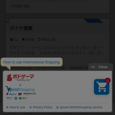
平日/夜に活動
参加自由
ボドゲ屋敷
1人
東京都
2年以上前
和室でアットホームに行われるボドゲ会 初心者から重ゲー
好きまで大歓迎。 主催者が女性なので女の子も一緒に楽し
みましょう♪
ボードゲーム会
マーダーミステリー会
祝日/祭日に活動
社会人歓迎
ゲーム以外の交流あり
イベント関係
参加自由
福井でボドゲ会をしたい！
2人
福井県
2年以上前