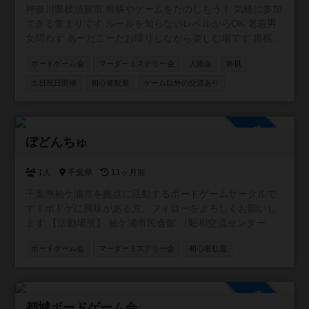
神奈川県横須賀市 将棋やゲームをたのしもう！ 気軽に参加
できる集まりです ルールを知らないレベルからOK 老若男
女問わず あーだこーだお喋りしながら楽しむ場です 将棋を
はじめ、ボードゲームやカードゲーム、推理ゲームなど 持
ボードゲーム会
マーダーミステリー会
人狼会
将棋
ち寄り大歓迎 出入り途中入退室OK 飲食持ち込みOK 協力型
ゲーム多し ファシリテーター在中 ギターセッションタイム
土日祝日開催
初心者歓迎
ゲーム以外の交流あり
もあり
参加自由
ぼどんちゅ
1人
千葉県
11ヶ月前
千葉県袖ケ浦市を拠点に活動するボードゲームサークルで
す！ボドゲに興味がある方、フォローをよろしくお願いし
ます 【活動場所】 袖ケ浦市民会館 （昭和交流センター）
【活動日】土日(不定期) ※公式 LINEでアナウンス 【活動内
ボードゲーム会
マーダーミステリー会
初心者歓迎
容】 ゲームの試遊、ルールの説明、ゲスト同士またはスタ
ッフとの対戦など
参加自由
都城ボードゲーム会