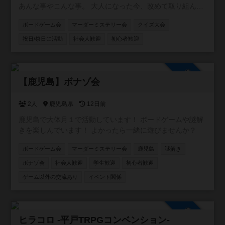
あんな事やこんな事。 大人になった今、改めて取り組んで
みたら 絶対に面白くない？もう一度あの頃に戻って。 がコ
ボードゲーム会
マーダーミステリー会
クイズ大会
ンセプトのコミュニティです！！ 主に懐かしい遊びや、 流
行ってはいたけど結局やれずじまいだったこと、 あの当時
祝日/祭日に活動
社会人歓迎
初心者歓迎
TVで観ていた世界など(o^^o) ボードゲームやスポーツ大会
を中心に、 格付けチェックやミニ運動会、 カラオケ大会や
逃走中、クイズ大会、 缶蹴りに紙飛行機飛ばしなどな
参加自由
ど！！ ありとあらゆるコンテンツを シーズンと会場によっ
【鹿児島】ボナゾ会
て行っていきます！ イベント初心者大歓迎！ 気軽に参加し
て 横の繋がりを作って貰えたら（＾Ｏ＾☆♪ 基本的に利益
2人
鹿児島県
12日前
を出そうとは思っておらず、 会場費や経費などのペイが出
鹿児島で大体月１で活動しています！ ボードゲームや謎解
来れば 残りは次のイベントの新しいボドゲを購入したり 何
きを楽しんでいます！ よかったら一緒に遊びませんか？
かのイベントの道具を買ったりと 常に参加した皆さんが楽
しく、過ごせる 環境を作って行きたいと思っております！
ボードゲーム会
マーダーミステリー会
鹿児島
謎解き
ボナゾ会
社会人歓迎
学生歓迎
初心者歓迎
ゲーム以外の交流あり
イベント関係
参加自由
ヒラコロ -平戸TRPGコンベンション-