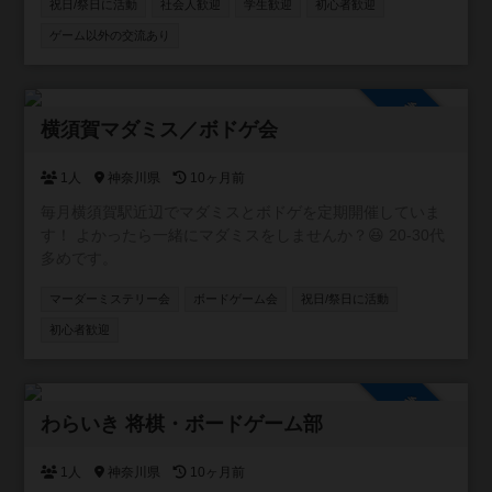
ムをやることが目的で次につながらない。 主催自身、この
祝日/祭日に活動
社会人歓迎
学生歓迎
初心者歓迎
ような経験を沢山してきました🥲 その場を楽しむことはも
ゲーム以外の交流あり
ちろん、その先のご縁を紡ぐ場を提供したいという思いか
らイベントを開催し始めました♫ ボードゲームという人と
仲良くなりやすいツールを通して親しくなっていきましょ
参加自由
う✨
横須賀マダミス／ボドゲ会
1人
神奈川県
10ヶ月前
毎月横須賀駅近辺でマダミスとボドゲを定期開催していま
す！ よかったら一緒にマダミスをしませんか？😆 20-30代
多めです。
マーダーミステリー会
ボードゲーム会
祝日/祭日に活動
初心者歓迎
参加自由
わらいき 将棋・ボードゲーム部
1人
神奈川県
10ヶ月前