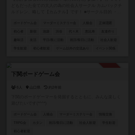
どもだった全ての大人の為の社会人サークル カムバックチ
ルドレン、略して【カムチル】です！ ■サークル目的 ・童
心に返りたい ・新しい事に挑戦したい ・遊びを通じて友達
ボードゲーム会
マーダーミステリー会
人狼会
正体隠匿
を作りたい ・とにかく体を動かしたい ・仕事と無関係の人
と話したい 主な年齢層は20~30代。男女比は6：4 ■お断り
初心者
新宿
池袋
渋谷
代々木
恵比寿
友達作り
ネットワークビジネス、営業、勧誘が目的の方は固くお断
趣味活
友活
平日/夜に活動
祝日/祭日に活動
社会人歓迎
りします！ 私も過去に、怪しいワークショップに勧誘され
学生歓迎
初心者歓迎
ゲーム以外の交流あり
イベント関係
て嫌な思いをした事があります。 上記目的の方は来ないで
下さい！ 友達作りサークルなので、ナンパ目的の方もお断
りです。 しつこい方が居ましたらサークルスタッフにご連
絡下さい。 ≪ボードゲーム≫ 都内でボードゲームをやりま
承認制
下関ボードゲーム会
す 初心者でも楽しめる簡単なゲームばかりです！ ボードゲ
ーム・ゲームソフト・持ち込み大歓迎です！
6人
山口県
約2年前
下関のボードゲーマーを発掘するとともに、みんな楽しく
遊びたいです(*^^*)
ボードゲーム会
人狼会
マーダーミステリー会
情報交換
TRPG会
カタン
祝日/祭日に活動
社会人歓迎
学生歓迎
初心者歓迎