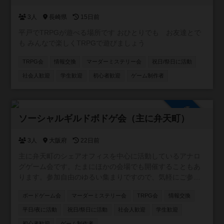
3人
長崎県
15日前
平戸でTRPGが遊べる場所です おひとりでも お友達とで
も みんなで楽しくTRPGで遊びましょう
TRPG会
情報交換
マーダーミステリー会
祝日/祭日に活動
社会人歓迎
学生歓迎
初心者歓迎
ゲーム制作者
参加自由
ソーシャルギルドボドゲ会（主に弁天町）
3人
大阪府
22日前
主に弁天町のシェアオフィスを中心に活動しているアナロ
グゲーム会です。たまにほかの会場でも開催することもあ
ります。参加自由のゆるい集まりですので、気軽にご参加
ください！カードゲーム・ボードゲームのほか、希望者が
ボードゲーム会
マーダーミステリー会
TRPG会
情報交換
いればTRPGやマダミスも開催しています。一緒に企画し
てくれる仲間も募集中です。
平日/夜に活動
祝日/祭日に活動
社会人歓迎
学生歓迎
初心者歓迎
ゲーム制作者