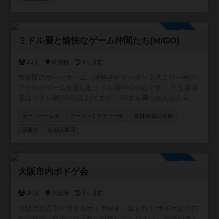
クルとなります☺️ 宜しくお願いします🙇‍♂️ 【イベント実績】
ボドゲ会🎲 マダミス会🕵️‍♂️ 飲み会🍷 スプラ会🔫 マリカ会🚗
軽井沢旅行☃️ 脱出ゲーム😎 ホームパーティー🏠 スポッチ
参加自由
ャ🎳 など 【禁止事項】 ネットワークビジネス勧誘🆖 宗教
ミドル層と愉快なゲーム仲間たち(MIGO)
勧誘🆖 ビジネス勧誘🆖 連絡先の強要行為🆖
23人
東京都
3ヶ月前
首都圏のボードゲーム、謎解きやマーダーミステリー等の
アナログゲームを楽しむミドル層中心の会です。 主な参加
者はミドル層(30代以上)ですが、30才未満の友人知人も同
伴したいという方や、ミドル層とでも問題なく楽しめると
ボードゲーム会
マーダーミステリー会
祝日/祭日に活動
いう方の要望により作成しました。 主に大人数ゲームやテ
ーマ(隠匿、クトゥルフ等)会のように会場や人数に制限があ
謎解き
社会人歓迎
るイベントを企画しています。 マダミスは厳密な人数調整
が必要なため、当サイトで告知はしますが、応募はボドゲ
ゴーか、ボードゲームベアに限定しています。 ミドル層
参加自由
(30-50代)限定のオープン会については、別コミュニティの
大阪市内ボドゲ会
「東京ミドル層会」をご利用ください。 ※参加資格 ・満18
才以上 ・未成年(18才未満)は保護者(証明書を提示して貰う
20人
大阪府
3ヶ月前
場合があります。)の同伴必須 ※注意事項 ・普段は家庭も仕
大阪市近辺で生活するボドゲ好き、集まれ！ ボドゲ会の告
事もある良識ある大人が純粋にゲームを楽しむ会です。出
知や雑談、自由に掲示板に投稿してください。 会場が無く