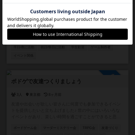
奈良県のボードゲーム交流用コミュニティとして作りまし
た。 ボードゲーム好きな方は気軽にご自由にご参加くださ
い。
ボードゲーム会
人狼会
マーダーミステリー会
TRPG会
情報交換
初心者歓迎
社会人歓迎
平日/昼に活動
平日/夜に活動
祝日/祭日に活動
学生歓迎
ゲーム制作者
イベント関係
参加自由
ボドゲで友達つくりましょう
3人
東京都
8ヶ月前
友達や出会いが欲しい皆さんに何度でも参加できるイベン
トを提供したいと立ち上げました♪ 世の中にはいろいろな
イベントがあり、楽しい時間を過ごすことができると思い
ます！ しかし、沢山の人と出会っても、その場限りの出会
ボードゲーム会
マーダーミステリー会
TRPG会
友達づくり
いで終わってしまうことはよくありませんか？ ボードゲー