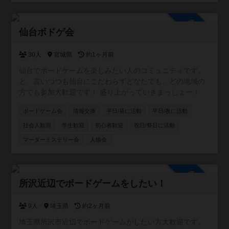
参加自由
仙台ボドゲ会
30人
宮城県
約1ヶ月前
仙台でボードゲームを楽しみたい人のコミュニティです。
と、言いつつも仙台にこだわらずどなたでも、どの地域の
方でも参加大歓迎です！ 盛り上がっていきまっしょー！
ボードゲーム会
情報交換
平日/昼に活動
平日/夜に活動
社会人歓迎
学生歓迎
初心者歓迎
祝日/祭日に活動
マーダーミステリー会
人狼会
参加自由
所沢近辺でボードゲームをしたい！
9人
埼玉県
約2ヶ月前
埼玉県所沢市近辺でボードゲームがしたい方大歓迎です。