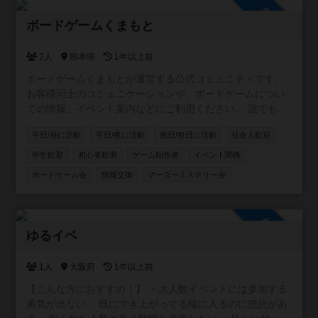
ス会を月1〜2で開催してます😄 優しく丁寧に説明させて頂
参加自由
けますのでご安心ください🎶 みんなで楽しい時間を過ごし
ボードゲームくまもと
ましょう！ご参加お待ちしています🎶
2人
熊本県
1年以上前
ボードゲームくまもとが運営する公式コミュニティです。
お客様同士のコミュニケーションや、ボードゲームについ
ての情報、イベント案内などにご利用ください。 誰でも自
由に参加できる設定ですので、どなたでもお気軽にどう
平日/昼に活動
平日/夜に活動
祝日/祭日に活動
社会人歓迎
ぞ！
学生歓迎
初心者歓迎
ゲーム制作者
イベント関係
ボードゲーム会
情報交換
マーダーミステリー会
参加自由
ゆるイベ
1人
大阪府
1年以上前
【こんな方におすすめ！】 ・大人数イベントには参加する
勇気が出ない ・既にでき上がってる輪に入るのに抵抗があ