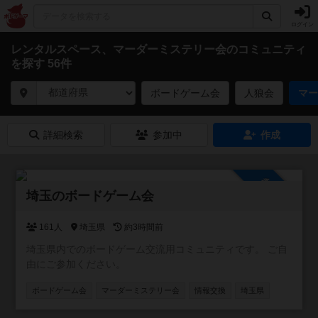
ログイン
レンタルスペース、マーダーミステリー会のコミュニティ
を探す 56件
ボードゲーム会
人狼会
マー
詳細検索
参加中
作成
参加自由
埼玉のボードゲーム会
161人
埼玉県
約3時間前
埼玉県内でのボードゲーム交流用コミュニティです。 ご自
由にご参加ください。
ボードゲーム会
マーダーミステリー会
情報交換
埼玉県