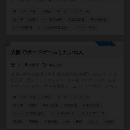
る ・限られた人数と長く時間を共有したい ・怪しいサーク
ルが多くて入るのが怖い。 ・友達が欲しい！ ・イベントに
ボードゲーム会
人狼会
マーダーミステリー会
参加するだけじゃなくて、自分で企画もしてみたい！
等々。 不安要素は払拭できるし、求めているものも全部で
祝日/祭日に活動
平日/夜に活動
社会人歓迎
初心者歓迎
きちゃいます♩⭐️ 【ゆるイベ嫌いなこと🙅‍♂️】 安心安全に運
ゲーム制作者
ゲーム以外の交流あり
イベント関係
営するため、ナンパ、ネットワークビジネス、宗教の勧誘
目的での入会は禁止しています。迷惑になる行為は絶対に
やめてください。皆様に注意喚起をしていますので発見し
参加自由
た場合は、即刻退会をしていただきます。 【活動内容】 ・
大阪でボードゲームしたいねん
面白そうなことなんでも （イケナイことはしないよ😊）
【活動の場所】 ・大阪市内メイン 【活動の日程】 ・土日
1人
大阪府
1年以上前
祝日 ・平日夜 【参加費】 ・実費＋参加費500円 【注意事
項】 ・ネットワークビジネスや、宗教の勧誘は一歳禁止
★初心者さん歓迎です★ 普段は大阪の梅田～なんば（たま
（見つけた場合は退会していただきます） ・他人の迷惑に
に三宮）辺りでレンタススペースを借りてボードゲーム会
なる行為禁止 ・ナンパ目的での入会禁止
をやっています。 軽～中量級ゲームメインですが、いろん
な人といろんなゲームをしたいと思っています。 初めての
ボードゲーム会
人狼会
マーダーミステリー会
人も経験者の方もよろしくお願いします。
祝日/祭日に活動
社会人歓迎
学生歓迎
初心者歓迎
ゲーム以外の交流あり
ゲーム持ち寄り
レンタルスペース
軽量級
中量級
情報交換
大阪
梅田
なんば
心斎橋