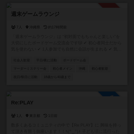
承認制
週末ゲームラウンジ
7人
沖縄県
約17時間前
「週末ゲームラウンジ」は “初対面でもちゃんと楽しい”を
大切にしたボードゲーム交流会です🎲 ✔ 初心者同士だから
気を使わない ✔ 1人参加でも自然に会話が生まれる ✔ 気づ
いたら普通に笑ってる そんな「ちょうどいい距離感」の空
社会人歓迎
平日/夜に活動
ボードゲーム会
間を作っています。 20〜30代中心で、特に“新しい友達が
ほしい社会人”にぴったり。 「ボドゲやったことないけど大
マーダーミステリー会
初心者メイン
沖縄
初心者歓迎
丈夫？」 → むしろそういう人のための会です👌 週末の
祝日/祭日に活動
18歳から40歳まで
夜、ちょっとだけ外に出てみませんか？ ⚠️ 注意事項 ボド
ゲーマコミュニティ登録には、個別のDM送信機能がありま
せん！ 主催者へのご連絡・お問い合わせは、コミュニティ
参加自由
内の掲示板もしくは公式LINEからお願いいたします😸
Re:PLAY
1人
東京都
1日前
数多くあるコミュニティの中で【Re:PLAY】に 興味を持っ
て頂き有難う御座います！！٩(^‿^)۶ 子ども頃に流行った