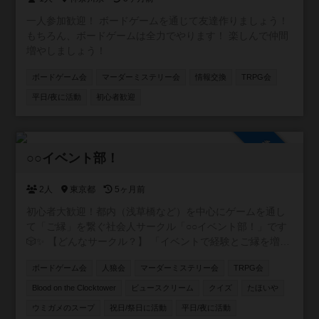
一人参加歓迎！ ボードゲームを通じて友達作りましょう！
もちろん、ボードゲームは全力でやります！ 楽しんで仲間
増やしましょう！
ボードゲーム会
マーダーミステリー会
情報交換
TRPG会
平日/夜に活動
初心者歓迎
参加自由
○○イベント部！
2人
東京都
5ヶ月前
初心者大歓迎！都内（浅草橋など）を中心にゲームを通し
て「ご縁」を繋ぐ社会人サークル「○○イベント部！」です
🎲✨ 【どんなサークル？】 「イベントで経験とご縁を増や
したい！」をモットーに、ボードゲームをはじめ様々なコ
ボードゲーム会
人狼会
マーダーミステリー会
TRPG会
ンテンツを通じた友達作りができる温かい環境を提供して
います。 【主な活動内容】 🎲四ツ谷、板橋、押上、表参
Blood on the Clocktower
ビュースクリーム
クイズ
たほいや
道、池袋、浅草橋など様々ば場所で様々な主催がボードゲ
ウミガメのスープ
祝日/祭日に活動
平日/夜に活動
ーム会を開催しています！ 🐺定番の人狼ゲームがメインの