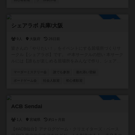
参加自由
シェアラボ 兵庫/大阪
9人
大阪府
26日前
皆さんの「やりたい！」をイベントにする居場所づくりサ
ークル【シェアラボ】です。 🌱本サークルの想い 本サーク
ルには【誰もが楽しめる居場所をみんなで作り、シェアす
る】という想いが込められています。 🌱サークルの雰囲気
マーダーミステリー会
誰でも参加
連れ添い登録
みなさんが楽しい雰囲気づくりをしてくれるおかげで、毎
回和気あいあいとしたイベントになってます！ 20代、30
ボードゲーム会
社会人歓迎
初心者歓迎
代、子供連れ、外国の方など様々な方に来ていただいてま
す⭐️ もっともっと色々な方に来てほしいです！
参加自由
ACB Sendai
1人
宮城県
約1ヶ月前
【#ACB仙台】アナログゲーム・クリエイターズ・ベース