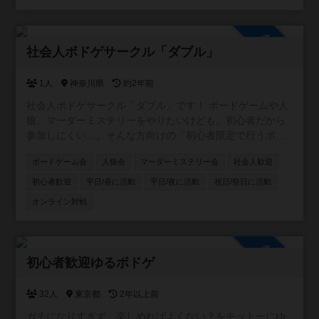
参加自由
社会人ボドゲサークル「ダブル」
1人
神奈川県
約2年前
社会人ボドゲサークル「ダブル」です！ ボードゲームや人
狼、マーダーミステリーをやりたいけども、初心者だから
参加しにくい…。そんな方向けの「初心者限定で行うボー
ドゲームサークル」です！ 対面でのボドゲ・人狼会・マダ
ボードゲーム会
人狼会
マーダーミステリー会
社会人歓迎
ミス会、オンラインでの開催も予定しています！ 開催場所
は横浜・川崎のレンタルスペース、参加メンバーにより都
初心者歓迎
平日/昼に活動
平日/夜に活動
祝日/祭日に活動
内のレンタルスペースとなる可能性があります🙆‍♂️ 24年5月
オンライン対戦
設立の為第1期メンバーを募集中！私は20代後半ですので、
20〜30代の新しい交流や趣味友の少ない方、一緒にボード
ゲームをたのしみませんか？ ボードゲーム、人狼、マーダ
参加自由
ーミステリーの初心者によるサークルです。経験者で中
初心者歓迎ゆるボドゲ
級〜上級のレベルを求める方はご遠慮ください🙇‍♂️ ボードゲ
ームに興味があるけどルールに不安がある。既存のサーク
32人
東京都
2年以上前
ルに入っていけるか不安。そんな方はぜひお声掛けくださ
い🙆‍♂️
ガチになりすぎず、楽しめればよくない？をモットーにゆ