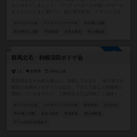
るくボドゲしましょう。 パーティーゲームや軽～中ゲーム
をメインにたまに重ゲー。 初心者大歓迎。 アドバイスは求
められれば。ダメ出しはNG。 私の所有ゲームが少ないの
ボードゲーム会
マーダーミステリー会
平日/夜に活動
でボドゲカフェなどでの開催になるかと思います。
祝日/祭日に活動
学生歓迎
社会人歓迎
初心者歓迎
参加自由
群馬北毛・利根沼田ボドゲ会
1人
群馬県
2年以上前
群馬県みなかみ町を拠点に、活動しています。 毎月第２水
曜夜の定例ボドゲナイトのほか、マダミス会など積極的に
開催していきますので、ご興味ある方は気軽にご連絡くだ
さい！
ボードゲーム会
マーダーミステリー会
群馬近郊
みなかみ
平日/夜に活動
社会人歓迎
学生歓迎
初心者歓迎
ゲーム以外の交流あり