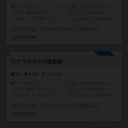
◆サークルについて ・イベントを通じて友達を作りたい！
・新しい趣味を作りたい！ ・上京したてで友達が欲しい！
・ゆるーく人と繋がりたい✨ ・そんな社会人の居場所を作
るサークルです！ ◆ボドゲ会 初心者に特化したボドゲ会を
ポードゲーム会
マーダーミステリー会
人狼ゲーム会
土日を中心に開催してます😃 ルール説明等ゆっくりとわか
るまで丁寧にしますので初めての方でも安心してくださ
祝日/祭日に活動
い。 みんなでワイワイできる軽げゲーを多く取り揃えてい
ます。 ◆マダミス+ボドゲ会 初めての方にも優しいマダミ
ス会を月1〜2で開催してます😄 優しく丁寧に説明させて頂
参加自由
けますのでご安心ください🎶 みんなで楽しい時間を過ごし
ワクワクボドゲ倶楽部
ましょう！ご参加お待ちしています🎶
1人
東京都
1年以上前
◆サークルについて ・イベントを通じて友達を作りたい！
・新しい趣味を作りたい！ ・上京したてで友達が欲しい！
・ゆるーく人と繋がりたい✨ ・そんな社会人の居場所を作
るサークルです！ ◆ボドゲ会 初心者に特化したボドゲ会を
ポードゲーム会
マーダーミステリー会
人狼ゲーム会
土日を中心に開催してます😃 ルール説明等ゆっくりとわか
るまで丁寧にしますので初めての方でも安心してくださ
祝日/祭日に活動
い。 みんなでワイワイできる軽げゲーを多く取り揃えてい
ます。 ◆マダミス+ボドゲ会 初めての方にも優しいマダミ