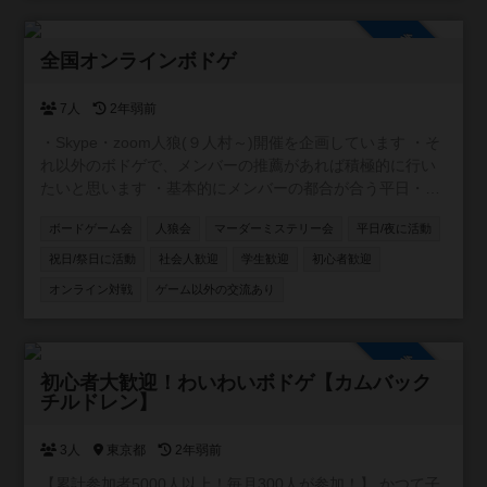
参加自由
全国オンラインボドゲ
7人
2年弱前
・Skype・zoom人狼(９人村～)開催を企画しています ・そ
れ以外のボドゲで、メンバーの推薦があれば積極的に行い
たいと思います ・基本的にメンバーの都合が合う平日・祝
日夜に開催します ・私自身が初心者のため、コミュニティ
ボードゲーム会
人狼会
マーダーミステリー会
平日/夜に活動
内ルールはメンバー同士で都度決めていきたいと思います
祝日/祭日に活動
社会人歓迎
学生歓迎
初心者歓迎
オンライン対戦
ゲーム以外の交流あり
参加自由
初心者大歓迎！わいわいボドゲ【カムバック
チルドレン】
3人
東京都
2年弱前
【累計参加者5000人以上！毎月300人が参加！】 かつて子