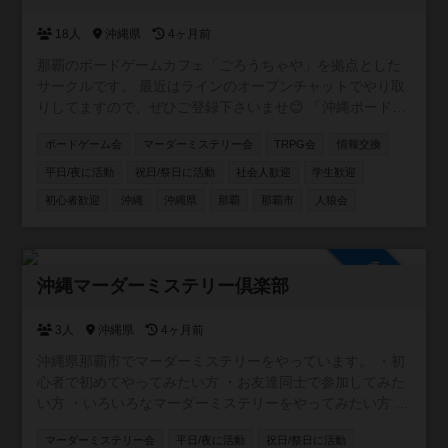
18人
沖縄県
4ヶ月前
那覇のボードゲームカフェ「ごろうちゃや」を拠点とした
サークルです。 最近はラインのオープンチャットでやり取
りしてますので、ぜひご登録下さいませ😊 「沖縄ボードゲ
ームサークル in【ごろうちゃや】」 https://x.gd/l6XIi ・ボ
ボードゲーム会
マーダーミステリー会
TRPG会
情報交換
ードゲームに興味を持ち始めた方 ・重ゲーが大好きな方 ・
大人数で遊べる環境ではない方 ・いろいろなゲームを遊び
平日/夜に活動
祝日/祭日に活動
社会人歓迎
学生歓迎
たい方 ・平日夜に時間をとれる方 。。。とにかくどんな方
初心者歓迎
沖縄
沖縄県
那覇
那覇市
人狼会
でも参加していただけたら嬉しいです。 もちろん観光で沖
縄に来られる方の参戦も大歓迎！ 日程合わせますので、ぜ
ひ遊んでください＾＾
参加自由
沖縄マーダーミステリー倶楽部
3人
沖縄県
4ヶ月前
沖縄県那覇市でマーダーミステリーをやっています。 ・初
心者で初めてやってみたい方 ・お友達同士で参加してみた
い方 ・いろいろなマーダーミステリーをやってみたい方 ・
マーダーミステリーGMをやってみたい方 どんな方でも、
マーダーミステリー会
平日/夜に活動
祝日/祭日に活動
マーダーミステリーが興味あれば是非参加してください！