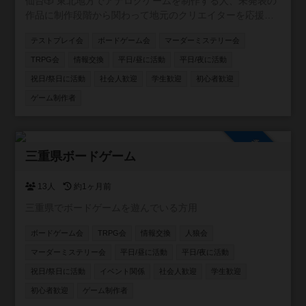
仙台🎲 東北地方でアナログゲームを制作する人、未発表の
作品に制作段階から関わって地元のクリエイターを応援し
たい人、そんな人達を集めて仙台を中心に活動するアナロ
テストプレイ会
ボードゲーム会
マーダーミステリー会
グゲーム制作コミュニティ!!
TRPG会
情報交換
平日/昼に活動
平日/夜に活動
祝日/祭日に活動
社会人歓迎
学生歓迎
初心者歓迎
ゲーム制作者
参加自由
三重県ボードゲーム
13人
約1ヶ月前
三重県でボードゲームを遊んでいる方用
ボードゲーム会
TRPG会
情報交換
人狼会
マーダーミステリー会
平日/昼に活動
平日/夜に活動
祝日/祭日に活動
イベント関係
社会人歓迎
学生歓迎
初心者歓迎
ゲーム制作者