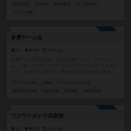
社会人歓迎
学生歓迎
初心者歓迎
ゲーム制作者
イベント関係
参加自由
多摩ゲーム会
7人
東京都
1年以上前
多摩市（小田急永山駅／京王永山駅メイン）でボードゲー
ム、人狼、マーダーミステリーなどテーブルゲームを遊び
ます。 近所でも遠方でも、興味のある方は是非ご参加くだ
さい！ ※作りたてでメンバー集めの段階です。人数が集ま
ボードゲーム会
人狼会
マーダーミステリー会
りましたら具体的に会を計画したいと思います。 （例） ・
なんでも交流会 ・中重量級ゲーム会 ・マーダーミステリー
祝日/祭日に活動
社会人歓迎
学生歓迎
初心者歓迎
会 ・子連れ会
参加自由
ワクワクボドゲ倶楽部
1人
東京都
1年以上前