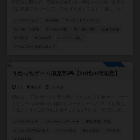
所沢市に限らず、西武線沿線川越・秩父から池袋・新宿ま
で広範囲でカバーしていければと思ってます！ 楽しくやり
たい方、ボードゲーム友達増やしたい方、ボードゲームの
ボードゲーム会
情報交換
マーダーミステリー会
話をたくさんしたい方、是非お入りください！ 逆にご飯と
か飲みとかそういうことはするつもりありません。 仲良く
祝日/祭日に活動
平日/夜に活動
平日/昼に活動
社会人歓迎
なったなら是非どうぞ！というスタンスです。
学生歓迎
初心者歓迎
オンライン無し
ゲーム以外の交流は個人で
参加自由
うめっちゲーム倶楽部🎮【20代30代限定】
1人
東京都
3ヶ月前
初めまして😊 サークル管理者のうめっちです😎 ボードゲー
ムとゲーム(Switch)が趣味で ボードゲームについては数え
て無いですが100個以上は持ってると思います🎲 既に90名
ほど在籍しているコミュニティですが もう少し新しい方を
ボードゲーム会
マーダーミステリー会
祝日/祭日に活動
向かい入れたくてこちらでも サークルを作らせて頂きまし
た✨ 皆さんお喋り好きな方が多いので黙々とゲームをやり
ゲーム以外の交流あり
イベント関係
社会人歓迎
学生歓迎
たい方よりワイワイ会話しながら楽しみたい方向けのサー
初心者歓迎