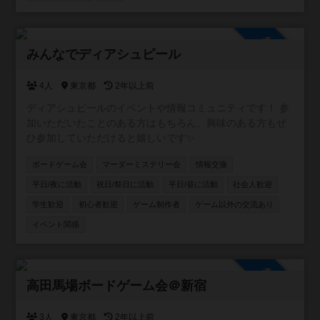
参加自由
みんなでディアシュピール
4人
東京都
2年以上前
ディアシュピールのイベントや情報コミュニティです！ 参
加いただいたことのある方はもちろん、興味のある方もぜ
ひ参加していただけると嬉しいです✨
ボードゲーム会
マーダーミステリー会
情報交換
平日/夜に活動
祝日/祭日に活動
平日/昼に活動
社会人歓迎
学生歓迎
初心者歓迎
ゲーム制作者
ゲーム以外の交流あり
イベント関係
参加自由
高田馬場ボードゲーム会＠新宿
3人
東京都
2年以上前