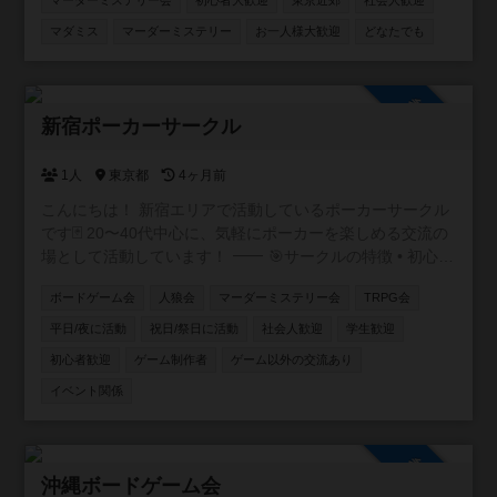
マーダーミステリー会
初心者大歓迎
東京近郊
社会人歓迎
ゲーム会タブ参照) 【今後の予定】 東京近郊で貸切公演を
開催する予定です！ご希望の作品がございましたらお気軽
マダミス
マーダーミステリー
お一人様大歓迎
どなたでも
にお申し付けください。 ※当方が参加する場合は開催まで
の調整をこちらで行いますので、とにかく参加していただ
ける方を募集しています！ ご不明な点等ございましたらお
参加自由
問い合わせください。 検索からでもお気軽にご連絡お待ち
新宿ポーカーサークル
しております！
1人
東京都
4ヶ月前
こんにちは！ 新宿エリアで活動しているポーカーサークル
です🃏 20〜40代中心に、気軽にポーカーを楽しめる交流の
場として活動しています！ ⸻ 🎯サークルの特徴 • 初心
者・未経験者も大歓迎！ 初心者講習付で、ルール説明か
ボードゲーム会
人狼会
マーダーミステリー会
TRPG会
らテーブルマナーまで丁寧にサポートします✨ アプリで
しかやったことない方も多く来られます • 成績を自社開発
平日/夜に活動
祝日/祭日に活動
社会人歓迎
学生歓迎
したアプリで管理📊 自分の上達が実感できます！ • 復活
初心者歓迎
ゲーム制作者
ゲーム以外の交流あり
無料で安心♻️ 追加料金なく初心者の方も最後まで楽しめ
イベント関係
ます！ • フレンドリーな雰囲気で、友達作りにも最適🎉
本サークルメンバーで海外に行ったり、キャンプに行った
りもします⛺
参加自由
沖縄ボードゲーム会