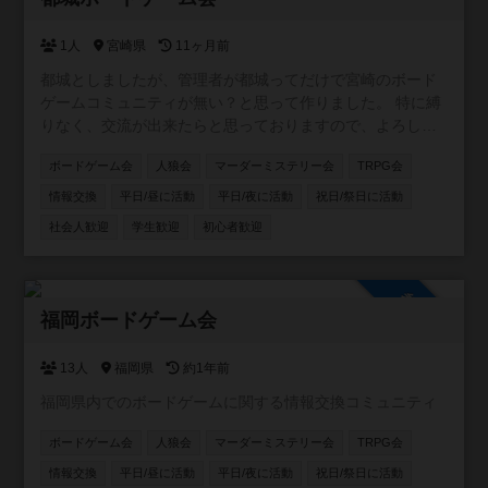
1人
宮崎県
11ヶ月前
都城としましたが、管理者が都城ってだけで宮崎のボード
ゲームコミュニティが無い？と思って作りました。 特に縛
りなく、交流が出来たらと思っておりますので、よろしく
お願いします〜！
ボードゲーム会
人狼会
マーダーミステリー会
TRPG会
情報交換
平日/昼に活動
平日/夜に活動
祝日/祭日に活動
社会人歓迎
学生歓迎
初心者歓迎
参加自由
福岡ボードゲーム会
13人
福岡県
約1年前
福岡県内でのボードゲームに関する情報交換コミュニティ
ボードゲーム会
人狼会
マーダーミステリー会
TRPG会
情報交換
平日/昼に活動
平日/夜に活動
祝日/祭日に活動