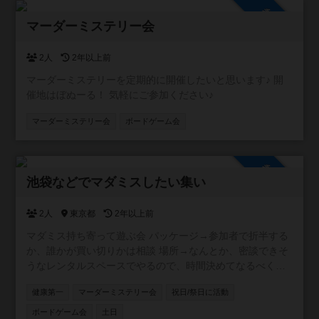
参加自由
マーダーミステリー会
2人
2年以上前
マーダーミステリーを定期的に開催したいと思います♪ 開
催地はぼぬーる！ 気軽にご参加ください♪
マーダーミステリー会
ボードゲーム会
参加自由
池袋などでマダミスしたい集い
2人
東京都
2年以上前
マダミス持ち寄って遊ぶ会 パッケージ→参加者で折半する
か、誰かが買い切りかは相談 場所→なんとか、密談できそ
うなレンタルスペースでやるので、時間決めてなるべく安
く
健康第一
マーダーミステリー会
祝日/祭日に活動
ボードゲーム会
土日