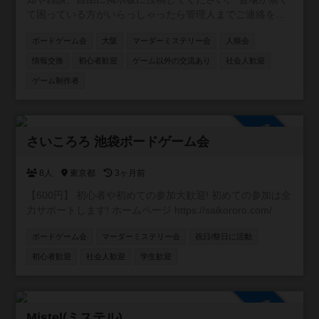
会いやビジネス目的の勧誘行為、相手の連絡先を聞く行為
て困っている方がいらっしゃったら管理人までご連絡を！
は一切禁止です。 ・連絡のないキャンセル(No Show)は即
ご相談乗ります！
時退会とし、以後主催者主催のイベントに参加を禁止しま
ボードゲーム会
大阪
マーダーミステリー会
人狼会
す
情報交換
初心者歓迎
ゲーム以外の交流あり
社会人歓迎
ゲーム制作者
参加自由
さいころろ 池袋ボードゲーム会
8人
東京都
3ヶ月前
【600円】 初心者や初めての参加大歓迎! 初めての参加は全
力サポートします! ホームページ https://saikororo.com/
ボードゲーム会
マーダーミステリー会
祝日/祭日に活動
初心者歓迎
社会人歓迎
学生歓迎
参加自由
Mistel(ミステル)