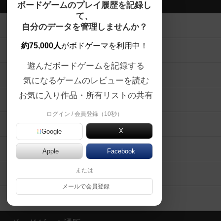
ボドゲーマTOP
ボードゲームのプレイ履歴を記録し
て、
ボードゲームを検索する
自分のデータを管理しませんか？
約75,000人
がボドゲーマを利用中！
ボードゲームの新着レビュー
遊んだボードゲームを記録する
ボードゲーム会情報
気になるゲームのレビューを読む
お気に入り作品・所有リストの共有
メカニクス特集
ログイン / 会員登録（10秒）
掲示板・トピックス
X
Google
ボドとも・会員一覧
Apple
Facebook
または
ボードゲーム業界コラム
メールで会員登録
ボドゲーマご利用案内