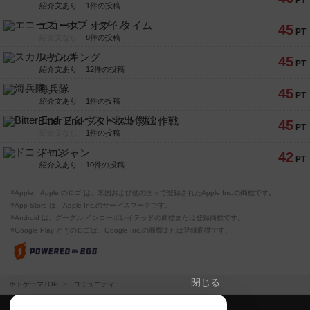
PT
紹介文あり
1件の投稿
エコーズ・オブ・タイム
45
PT
紹介文なし
8件の投稿
スカルキング
45
PT
紹介文あり
12件の投稿
海兵隊
45
PT
紹介文あり
1件の投稿
Bitter End ブタペスト救出作戦
45
PT
紹介文なし
1件の投稿
ドコジャン
42
PT
紹介文あり
10件の投稿
※Apple、Apple のロゴ は、米国および他の国々で登録されたApple Inc.の商標です。
※App Store は、Apple Inc.のサービスマークです。
※Android は、グーグル インコーポレイテッドの商標または登録商標です。
※Google Play とそのロゴは、Google Inc.の商標または登録商標です。
閉じる
ボドゲーマTOP
コミュニティ