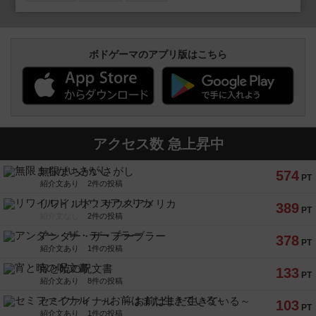
ボドゲーマのアプリ版はこちら
アクセス数 急上昇中
無限まちがいさがし
574
PT
紹介文あり
2件の投稿
リワイルド：サウスアメリカ
389
PT
紹介文なし
2件の投稿
アンダー・ザ・テーブラー
378
PT
紹介文あり
1件の投稿
宵と暁の呪文書
133
PT
紹介文あり
8件の投稿
セミファイナル ～お前はまだ生きている～
103
PT
紹介文あり
1件の投稿