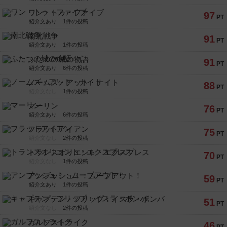
ワン・トゥ・ファイブ
97
PT
紹介文あり
1件の投稿
南北戦争
91
PT
紹介文あり
1件の投稿
ふたつの城の物語
91
PT
紹介文あり
6件の投稿
ノームズ・アット・ナイト
88
PT
紹介文なし
1件の投稿
マーリン
76
PT
紹介文あり
6件の投稿
フラットアイアン
75
PT
紹介文なし
2件の投稿
トランスオリエント・エクスプレス
70
PT
紹介文なし
1件の投稿
アンブッシュ！：ムーブアウト！
59
PT
紹介文あり
1件の投稿
キャプテン・フリップ：イスラ・ボンバ
51
PT
紹介文なし
2件の投稿
ガルフストライク
46