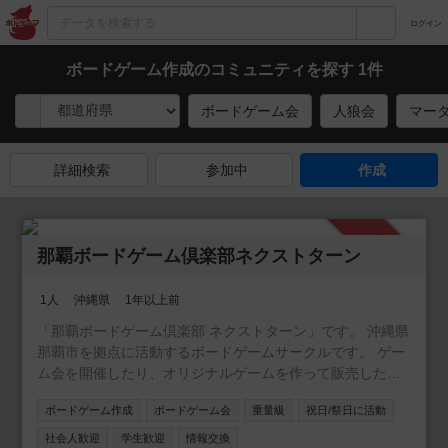
ログイン
ボードゲーム作成のコミュニティを探す 1件
ボードゲーム会
人狼会
マー
詳細検索
参加中
作成
承認制
那覇ボードゲーム倶楽部ネクストターン
1人
沖縄県
1年以上前
「那覇ボードゲーム倶楽部 ネクストターン」です。 沖縄県
那覇市を拠点に活動するボードゲームサークルです。 ゲー
ム会を開催したり、オリジナルゲームを作って販売した
り、 会社や団体と一緒にボードゲーム会を開催したりして
ボードゲーム作成
ボードゲーム会
重量級
祝日/祭日に活動
います。
社会人歓迎
学生歓迎
情報交換