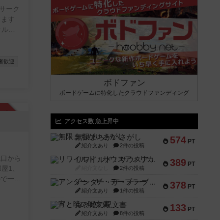
サーク
境では
をとれ
者歓迎
ボドファン
ボードゲームに特化したクラウドファンディング
承認制
アクセス数 急上昇中
無限まちがいさがし
574
PT
紹介文あり
2件の投稿
代口から
リワイルド：サウスアメリカ
389
PT
部屋1、
紹介文なし
2件の投稿
ので一緒
アンダー・ザ・テーブラー
378
PT
紹介文あり
1件の投稿
宵と暁の呪文書
133
③借り
PT
紹介文あり
8件の投稿