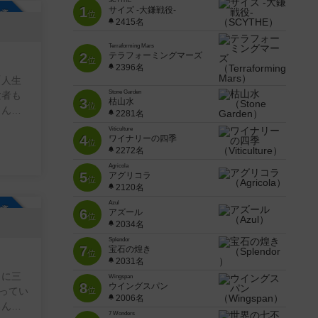
SCYTHE
1
サイズ -大鎌戦役-
参加自由
位
2415名
Terraforming Mars
2
テラフォーミングマーズ
位
2396名
Stone Garden
験者も
3
枯山水
位
とんど
2281名
立する
Viticulture
4
ワイナリーの四季
位
2272名
ださ
Agricola
5
アグリコラ
位
、JR
2120名
ェアサ
Azul
参加自由
6
アズール
位
2034名
ースシ
Splendor
催者が
7
宝石の煌き
位
に案内
2031名
まに三
Wingspan
8
ウイングスパン
の勧誘
ってい
位
2006名
ろんな
7 Wonders