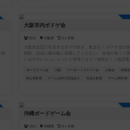
らえ
つ
ま
加自由
大阪市内ボドゲ会
て
20人
大阪府
3ヶ月前
いた
、
大阪市近辺で生活するボドゲ好き、集まれ！ ボドゲ会の
て、
参加
雑談、自由に掲示板に投稿してください。 会場が無くて困って
いる方がいらっしゃったら管理人までご連絡を！ご相談乗
す！
ボードゲーム会
大阪
マーダーミステリー会
人狼会
情報
初心者歓迎
ゲーム以外の交流あり
社会人歓迎
ゲーム制作者
加自由
沖縄ボードゲーム会
18人
沖縄県
4ヶ月前