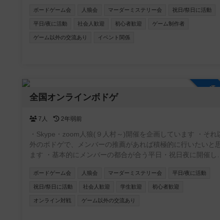
るのが怖い。 ・友達が欲しい！ ・イベントに参加するだけじ
ボードゲーム会
人狼会
マーダーミステリー会
祝日/祭日に活動
なくて、自分で企画もしてみたい！ 等々。 不安要素は払拭でき
るし、求めているものも全部できちゃいます♩⭐️ 【ゆるイベ嫌い
平日/夜に活動
社会人歓迎
初心者歓迎
ゲーム制作者
なこと🙅‍♂️】 安心安全に運営するため、ナンパ、ネットワーク
ゲーム以外の交流あり
イベント関係
ジネス、宗教の勧誘目的での入会は禁止しています。迷惑に
行為は絶対にやめてください。皆様に注意喚起をしています
発見した場合は、即刻退会をしていただきます。 【活動内容】
・面白そうなことなんでも （イケナイことはしないよ😊） 【活
動の場所】 ・大阪市内メイン 【活動の日程】 ・土日祝日 ・平日
参
夜 【参加費】 ・実費＋参加費500円 【注意事項】 ・ネットワー
全国オンラインボドゲ
クビジネスや、宗教の勧誘は一歳禁止（見つけた場合は退会
いただきます） ・他人の迷惑になる行為禁止 ・ナンパ目的で
7人
2年弱前
入会禁止
・Skype・zoom人狼(９人村～)開催を企画しています ・それ
外のボドゲで、メンバーの推薦があれば積極的に行いたいと
ます ・基本的にメンバーの都合が合う平日・祝日夜に開催し
す ・私自身が初心者のため、コミュニティ内ルールはメンバ
ボードゲーム会
人狼会
マーダーミステリー会
平日/夜に活動
同士で都度決めていきたいと思います
祝日/祭日に活動
社会人歓迎
学生歓迎
初心者歓迎
オンライン対戦
ゲーム以外の交流あり