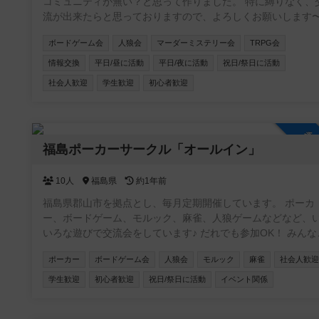
コミュニティが無い？と思って作りました。 特に縛りなく、
流が出来たらと思っておりますので、よろしくお願いします
ボードゲーム会
人狼会
マーダーミステリー会
TRPG会
情報交換
平日/昼に活動
平日/夜に活動
祝日/祭日に活動
社会人歓迎
学生歓迎
初心者歓迎
参
福島ポーカーサークル「オールイン」
10人
福島県
約1年前
福島県郡山市を拠点とし、毎月定期開催しています。 ポーカ
ー、ボードゲーム、モルック、麻雀、人狼ゲームなどなど、
いろな遊びで交流会をしています♪ だれでも参加OK！ みんな
ワイワイ楽しみましょう☆
ポーカー
ボードゲーム会
人狼会
モルック
麻雀
社会人歓迎
学生歓迎
初心者歓迎
祝日/祭日に活動
イベント関係