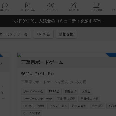
索
新着レビュー
ボードゲーム会
コミュニティ
掲示板一覧
ボドゲ仲間、人狼会のコミュニティを探す 37件
ダーミステリー会
TRPG会
情報交換
加自由
し
三重県ボードゲーム
13人
約1ヶ月前
三重県でボードゲームを遊んでいる方用
2・
ムを
ボードゲーム会
TRPG会
情報交換
人狼会
マーダーミステリー会
平日/昼に活動
平日/夜に活動
す事
祝日/祭日に活動
イベント関係
社会人歓迎
学生歓迎
初心
、ボ
ゲーム制作者