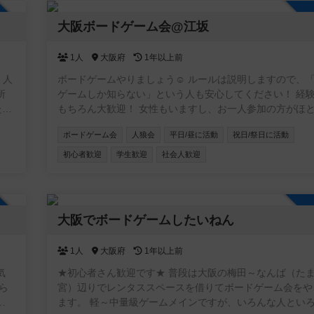
加自由
大阪ボードゲーム会@江坂
1人
大阪府
1年以上前
、人
ボードゲームやりましょう☺ ルールは説明しますので、「人生
所
ゲームしか知らない」という人も安心してください！ 経
もちろん大歓迎！ 女性もいますし、お一人参加の方がほ
会を
です。 グループに分かれる時も管理人が調整するので孤
ボードゲーム会
人狼会
平日/昼に活動
祝日/祭日に活動
こともありません☺ ボードゲームは現在40種類程あります！定
期的に増やしていきます。 お持ちの方はぜひ持参してく
初心者歓迎
学生歓迎
社会人歓迎
い〜。 ●対象 初心者、経験者 ●場所 大阪府吹田市南金田2-4-
27（シェアハウス共用スペース） 最寄り：御堂筋線江坂駅
南吹田駅、阪急豊津駅等 各駅すぐの所と会場敷地内にシ
加自由
イクルステーション（HELLO CYCLING）あり 添付写真は会場
大阪でボードゲームしたいねん
の様子です。 詳しく雰囲気を知りたい方は「サニースペ
ェア 江坂」で検索してください☺️ 当日は開始時刻に主
1人
大阪府
1年以上前
会場外で待機しているので、そこまで来ていただければ中
します。（遅れる場合はご連絡お願いします） ●参加費 1000円
気
★初心者さん歓迎です★ 普段は大阪の梅田～なんば（た
●備考 途中参加・途中退出自由 室内に自販機あり マルチ
ら
宮）辺りでレンタススペースを借りてボードゲーム会をや
等の迷惑行為はお断り
入
ます。 軽～中量級ゲームメインですが、いろんな人とい