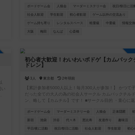
ゃ
ゲームをしたいと思っています。 初めての人も経験者の
ボードゲーム会
人狼会
マーダーミステリー会
祝日/祭日に活
ろしくお願いします。
社会人歓迎
学生歓迎
初心者歓迎
ゲーム以外の交流あり
ビ
ゲーム持ち寄り
レンタルスペース
軽量級
中量級
情報交
なる
大阪
梅田
なんば
心斎橋
ので
加自由
初心者大歓迎！わいわいボドゲ【カムバック
して
ドレン】
の
3人
東京都
2年弱前
以
【累計参加者5000人以上！毎月300人が参加！】 かつて子ども
思い
だった全ての大人の為の社会人サークル カムバックチル
ま
ン、略して【カムチル】です！ ■サークル目的 ・童心に返りたい
ー
・新しい事に挑戦したい ・遊びを通じて友達を作りたい 
ボードゲーム会
マーダーミステリー会
人狼会
正体隠匿
かく体を動かしたい ・仕事と無関係の人と話したい 主な年齢層
は20~30代。男女比は6：4 ■お断り ネットワークビジネス、営
新宿
池袋
渋谷
代々木
恵比寿
友達作り
趣味活
業、勧誘が目的の方は固くお断りします！ 私も過去に、
平日/夜に活動
祝日/祭日に活動
社会人歓迎
学生歓迎
初心
ワークショップに勧誘されて嫌な思いをした事があります