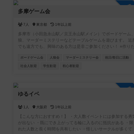
参
多摩ゲーム会
7人
東京都
1年以上前
多摩市（小田急永山駅／京王永山駅メイン）でボードゲーム
狼、マーダーミステリーなどテーブルゲームを遊びます。 近
でも遠方でも、興味のある方は是非ご参加ください！ ※作りたて
でメンバー集めの段階です。人数が集まりましたら具体的に
ボードゲーム会
人狼会
マーダーミステリー会
祝日/祭日に活動
計画したいと思います。 （例） ・なんでも交流会 ・中重量級ゲ
ーム会 ・マーダーミステリー会 ・子連れ会
社会人歓迎
学生歓迎
初心者歓迎
参
ゆるイベ
1人
大阪府
1年以上前
【こんな方におすすめ！】 ・大人数イベントには参加する勇
が出ない ・既にでき上がってる輪に入るのに抵抗がある ・限
れた人数と長く時間を共有したい ・怪しいサークルが多くて