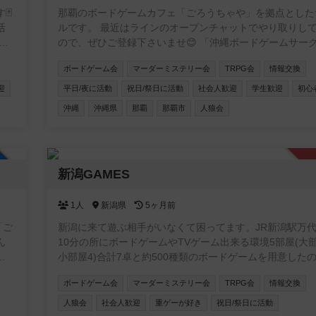
🃏
那覇のボードゲームカフェ「ごろうちゃや」を拠点とした
活
ルです。 最近はラインのオープンチャットでやり取りしてます
ので、ぜひご登録下さいませ😊 「沖縄ボードゲームサークル
で
in【ごろうちゃや】」 https://x.gd/l6XIi ・ボードゲームに興味を
ボードゲーム会
マーダーミステリー会
TRPG会
情報交換
多く
持ち始めた方 ・重ゲーが大好きな方 ・大人数で遊べる環
ない方 ・いろいろなゲームを遊びたい方 ・平日夜に時間
迎
平日/夜に活動
祝日/祭日に活動
社会人歓迎
学生歓迎
初心
る方 。。。とにかくどんな方でも参加していただけたら嬉しい
沖縄
沖縄県
那覇
那覇市
人狼会
です。 もちろん観光で沖縄に来られる方の参戦も大歓迎！ 日程
行
合わせますので、ぜひ遊んでください＾＾
加自由
新潟GAMES
1人
新潟県
5ヶ月前
「ご
新潟に来て遊ぶ相手がいなくて困ってます。JR新潟駅万
10分の所にボードゲームやTVゲーム出来る環境5部屋(大
モ
小部屋4)合計7卓と約500種類のボードゲームを用意した
友達
に遊んでくれる方募集中です。 ゲームは500種類くらいありま
ボードゲーム会
マーダーミステリー会
TRPG会
情報交換
す。 土曜日AM9時〜17時で活動します。 参加費無料です。 【規
所で
約】 ①室内は禁煙です。 ②ゴミはお持ち帰りください。 
人狼会
社会人歓迎
重ゲーが好き
祝日/祭日に活動