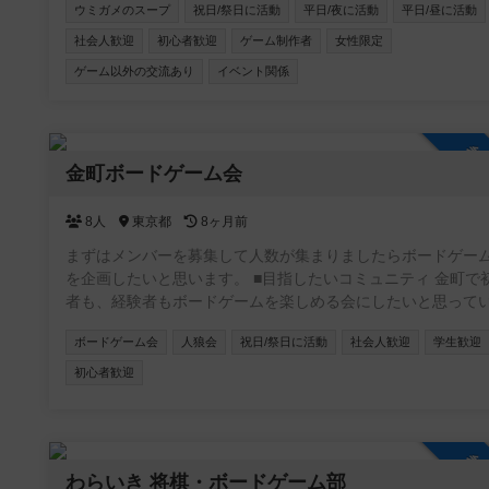
様々な主催がボードゲーム会を開催しています！ 🐺定番の人
ウミガメのスープ
祝日/祭日に活動
平日/夜に活動
平日/昼に活動
ゲームがメインの会も！ 🔍マーダーミステリーや謎解き、推
社会人歓迎
初心者歓迎
ゲーム制作者
女性限定
ゲーム、TRPGの会も開催中！ 🐺 次世代推理ゲーム「Blood o
the clocktower」海外で大人気の、途中脱落がない人狼風ゲー
ゲーム以外の交流あり
イベント関係
もオンライン・オフラインで開催！ 【こんな方にオススメ！】
・ボドゲを始めたい初心者さん🔰 ・勝ち負けよりワイワイ楽
むのが好きな方😆 ・ゲームを通して気の合う仲間を作りたい
参
🤝 お一人での参加がほとんどですので、初参加の方もご安心く
金町ボードゲーム会
ださい！一緒に豊かなボードゲームライフを楽しみましょう
8人
東京都
8ヶ月前
まずはメンバーを募集して人数が集まりましたらボードゲー
を企画したいと思います。 ■目指したいコミュニティ 金町で
者も、経験者もボードゲームを楽しめる会にしたいと思って
す。 参加者同士に対する思いやりを持ってご参加ください。 ■ご
ボードゲーム会
人狼会
祝日/祭日に活動
社会人歓迎
学生歓迎
参加にあたっての注意事項 ・18歳以下の参加禁止 ・宗教、
ネス等の勧誘目的の方のご参加はお控えください。 ・体臭や
初心者歓迎
臭のケア及び清潔感のある服装でご参加ください。 ・持参の
ードゲーム、貴重品、体調管理は各自でお願いします。 ■プレイ
について ・ゲームの結果やプレイングが原因の参加者同士の
参
ラブルはお控えください ・発言、行動、挑発行為などは他者
わらいき 将棋・ボードゲーム部
失礼のないようお願いします。 ・ゲームの取り扱いは丁寧に