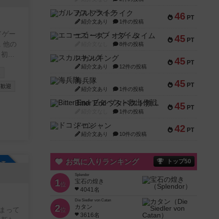
ガルフストライク
46
PT
紹介文あり
1件の投稿
ドゲー
エコーズ・オブ・タイム
45
PT
紹介文なし
8件の投稿
め
スカルキング
45
PT
意して
紹介文あり
12件の投稿
迎
、ご安
海兵隊
45
ームの
PT
み歓迎
紹介文あり
1件の投稿
Bitter End ブタペスト救出作戦
45
りたい
PT
紹介文なし
1件の投稿
回数が
ドコジャン
ご参加
42
PT
紹介文あり
10件の投稿
も多
お気に入りランキング
トップ50
参加自由
Splendor
1
宝石の煌き
位
4041名
Die Siedler von Catan
2
カタン
まって
位
3616名