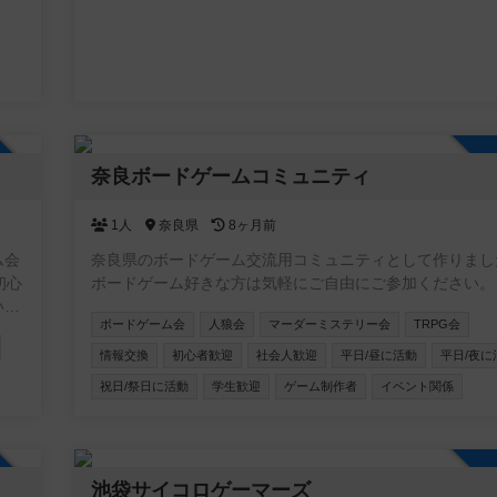
狼
たゲームは大切に扱って下さい。 ④写真は確認して撮影
理
さい。
n
ム
し
方
加自由
奈良ボードゲームコミュニティ
！
1人
奈良県
8ヶ月前
ム会
奈良県のボードゲーム交流用コミュニティとして作りまし
初心
ボードゲーム好きな方は気軽にご自由にご参加ください。
いま
ボードゲーム会
人狼会
マーダーミステリー会
TRPG会
ビジ
情報交換
初心者歓迎
社会人歓迎
平日/昼に活動
平日/夜に
口
祝日/祭日に活動
学生歓迎
ゲーム制作者
イベント関係
ボ
ト
加自由
へ
池袋サイコロゲーマーズ
、