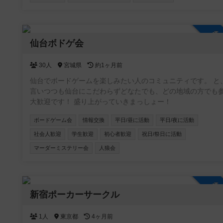
り始め、店内に3組4組入り相席で一緒のゲームを楽しんでも
る機会も増えました。 店内には約２００種類のボドゲ、いく
かの人狼系、クトゥルフ神話TRPGのルールブックがござい
参
す。 ボドゲ会、、人狼会、それぞれにお酒のありなし、平日、
仙台ボドゲ会
土日祝のカテゴリに分けて参加を募っていきます。 これから
先、マダミス会、TRPGのでGM担当になっていけるようにし
30人
宮城県
約1ヶ月前
いきます。一日店長権なんていうのもいいかもしれません。 い
ずれにせよ、皆さんの協力が必要です。コミュニティに参加
仙台でボードゲームを楽しみたい人のコミュニティです。 と
だき、開催の連絡ができる人数を増やさせてください。そし
言いつつも仙台にこだわらずどなたでも、どの地域の方でも
ご要望に応えられるような大会運営を致します。
大歓迎です！ 盛り上がっていきまっしょー！
ボードゲーム会
情報交換
平日/昼に活動
平日/夜に活動
社会人歓迎
学生歓迎
初心者歓迎
祝日/祭日に活動
マーダーミステリー会
人狼会
参
新宿ポーカーサークル
1人
東京都
4ヶ月前