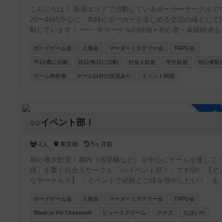
こんにちは！ 新宿エリアで活動しているポーカーサークルです
20〜40代中心に、気軽にポーカーを楽しめる交流の場として
動しています！ ⸻ 🎯サークルの特徴 • 初心者・未経験者も大
歓迎！ 初心者講習付で、ルール説明からテーブルマナーま
ボードゲーム会
人狼会
マーダーミステリー会
TRPG会
丁寧にサポートします✨ アプリでしかやったことない方も
来られます • 成績を自社開発したアプリで管理📊 自分の上達が
平日/夜に活動
祝日/祭日に活動
社会人歓迎
学生歓迎
初心者歓
実感できます！ • 復活無料で安心♻️ 追加料金なく初心者の方も
ゲーム制作者
ゲーム以外の交流あり
イベント関係
最後まで楽しめます！ • フレンドリーな雰囲気で、友達作りにも
最適🎉 本サークルメンバーで海外に行ったり、キャンプに
ったりもします⛺
参
○○イベント部！
2人
東京都
5ヶ月前
初心者大歓迎！都内（浅草橋など）を中心にゲームを通して
縁」を繋ぐ社会人サークル「○○イベント部！」です🎲✨ 【どん
なサークル？】 「イベントで経験とご縁を増やしたい！」を
ットーに、ボードゲームをはじめ様々なコンテンツを通じた
ボードゲーム会
人狼会
マーダーミステリー会
TRPG会
作りができる温かい環境を提供しています。 【主な活動内容】
🎲四ツ谷、板橋、押上、表参道、池袋、浅草橋など様々ば場
Blood on the Clocktower
ビュースクリーム
クイズ
たほいや