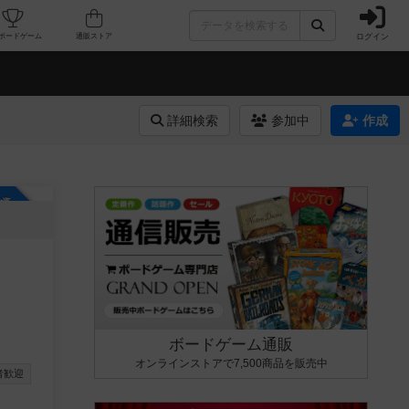
ログイン
カフェ/店舗
人気ボードゲーム
通販ストア
詳細検索
参加中
作成
参加自由
ボードゲーム通販
オンラインストアで7,500商品を販売中
者歓迎