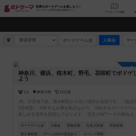
世界のボードゲームを楽しもう！
ボードゲーム専門の総合情報サイト
データベース
検
ボードゲーム会
人狼会
マー
参
神奈川、横浜、桜木町、野毛、花咲町でボドゲ
よう
1人
神奈川県
16日前
JR、市営地下鉄、桜木町駅から近い場所が会場です。（徒歩
3分程度） 大好きなお酒を飲みながら、大好きなボードゲー
楽しめる場所を提供しております。 店主がWワークの都合上、営
業が不定休です。ですが、レンタルとしてスペースを貸し出
ボードゲーム会
人狼会
情報交換
社会人歓迎
学生歓迎
はできます。要するに、店主不在の時は、お酒や食事の提供
ードゲームのルール説明ができません。 少しずつお客様が集ま
初心者歓迎
ゲーム以外の交流あり
イベント関係