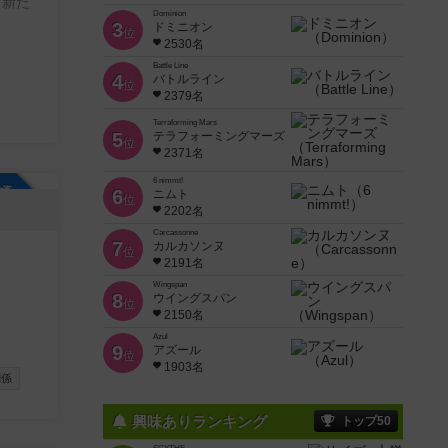
、新た
Dominion
3
ドミニオン
位
2530名
Battle Line
4
バトルライン
位
2379名
Terraforming Mars
5
テラフォーミングマーズ
位
2371名
6 nimmt!
参加自由
6
ニムト
位
2202名
Carcassonne
7
カルカソンヌ
位
2191名
Wingspan
8
ウイングスパン
位
2150名
Azul
9
アズール
位
1903名
関係
興味ありランキング
トップ50