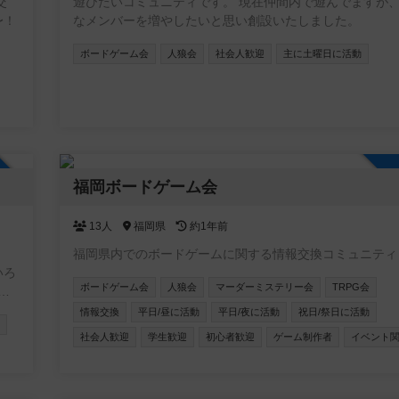
交
遊びたいコミュニティです。 現在仲間内で遊んでますが
〜！
なメンバーを増やしたいと思い創設いたしました。
ボードゲーム会
人狼会
社会人歓迎
主に土曜日に活動
加自由
福岡ボードゲーム会
13人
福岡県
約1年前
福岡県内でのボードゲームに関する情報交換コミュニティ
いろ
ボードゲーム会
人狼会
マーダーミステリー会
TRPG会
で
情報交換
平日/昼に活動
平日/夜に活動
祝日/祭日に活動
社会人歓迎
学生歓迎
初心者歓迎
ゲーム制作者
イベント