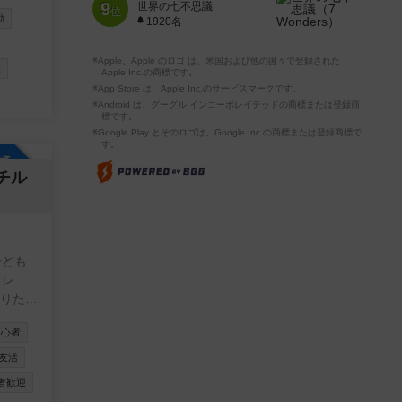
方もよ
9
世界の七不思議
位
動
1920名
※Apple、Apple のロゴ は、米国および他の国々で登録された
換
Apple Inc.の商標です。
※App Store は、Apple Inc.のサービスマークです。
※Android は、グーグル インコーポレイテッドの商標または登録商
標です。
※Google Play とそのロゴは、Google Inc.の商標または登録商標で
す。
参加自由
チル
ドレ
・とに
初心者
友活
怪しい
者歓迎
。 上