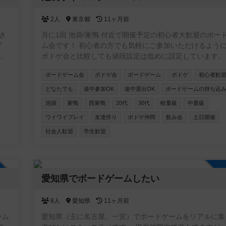
理
の
2人
東京都
11ヶ月前
つい
き
月に1回 池袋/巣鴨 付近で開催予定の初心者大歓迎のボー
慮
ず
ム会です！ 初心者の方でも気軽にご参加いただけるように 他の
ー
ボドゲ会と比較しても値段設定は低めに設定しています。 初
入
ての方でも楽しめる「軽〜中量級のゲーム」を中心にご用
ボードゲーム会
ボドゲ会
ボードゲーム
ボドゲ
初心者歓
います。 ルールは運営メンバーが丁寧に説明しますので
心ください。 経験者の方ももちろん歓迎です🙌 ボードゲ
どなたでも
途中参加OK
途中退出OK
ボードゲームの持ち込
持ち込みも大歓迎です！（手ぶら参加もOK） 本イベントは 20〜
池袋
巣鴨
西巣鴨
20代
30代
軽量級
中量級
30代限定イベントです🙋‍♂️ 同世代のボドゲ仲間や友達を作
ワイワイプレイ
友達作り
ボドゲ仲間
飲み会
土日開催
方、気軽に楽しく遊びたい方にぴったりです！ まだ開催
少なく、内輪ノリもありませんので、どなたでも安心して
社会人歓迎
学生歓迎
いただけます。 お一人での参加も大歓迎です。過去の開催では
ソロ参加の方も多数いらっしゃいました。 女性の参加者
く、初参加の方でも馴染みやすい雰囲気です🙆🏻‍♀️ ＜過去の参加人
加自由
数＞ 第1回：13名（女性6名） 第2回：21名（女性9名） ＜イベ
愛知県でボードゲームしたい
ントの詳細はこちら＞ https://1link.jp/ikesai
8人
愛知県
11ヶ月前
ーム
愛知県（主に名古屋、一宮）でボードゲームをリアルに集