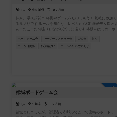
持ち主にお声かけをお願いします。 ・苦手なゲームなどは無
に入らないでお断りしてください。 ・他者のプレイに対して
1人
神奈川県
10ヶ月前
ダメ出し、ネガティブな意見は控えてください。 ■コロナに
神奈川県横須賀市 将棋やゲームをたのしもう！ 気軽に参加で
て ・当日の体調不良、風邪の諸症状等がある方は参加をご遠
る集まりです ルールを知らないレベルからOK 老若男女問わ
ください。 ・常時マスクの着用をお願いします。
あーだこーだお喋りしながら楽しむ場です 将棋をはじめ、ボ
ドゲームやカードゲーム、推理ゲームなど 持ち寄り大歓迎 出
ボードゲーム会
マーダーミステリー会
人狼会
将棋
り途中入退室OK 飲食持ち込みOK 協力型ゲーム多し ファシリテ
ーター在中 ギターセッションタイムもあり
土日祝日開催
初心者歓迎
ゲーム以外の交流あり
参
都城ボードゲーム会
1人
宮崎県
11ヶ月前
都城としましたが、管理者が都城ってだけで宮崎のボードゲ