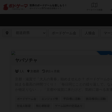
世界のボードゲームを楽しもう！
ボードゲーム専門の総合情報サイト
データベース
検
ボードゲーム会
人狼会
マー
参
ヤバソチャ
1人
京都府
約1ヶ月前
京都・滋賀で「大人の青春」始めませんか？ ボードゲームか
始まる最高の仲間づくり！ 「毎日同じことの繰り返しで、な
か物足りない…」「京都や滋賀に来たけど、気軽に遊べる友
いないんだよね…」 そんな風に感じているあなた！ 私達と一緒
ボードゲーム会
エンジョイ勢
平日/夜に活動
祝日/祭日に活動
に、忘れかけていた「楽しい！」や「ワクワク」を再発見し
んか？ このイベントは、「ボードゲームを通じて、気軽に遊べ
社会人歓迎
初心者歓迎
ゲーム以外の交流あり
る最高の友達を作りたい！」という熱い思いから生まれまし