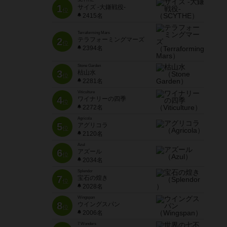
SCYTHE
1
サイズ -大鎌戦役-
位
2415名
Terraforming Mars
2
テラフォーミングマーズ
位
2394名
Stone Garden
3
枯山水
位
2281名
Viticulture
4
ワイナリーの四季
位
2272名
Agricola
5
アグリコラ
位
2120名
Azul
6
アズール
位
2034名
Splendor
7
宝石の煌き
位
2028名
Wingspan
8
ウイングスパン
位
2006名
7 Wonders