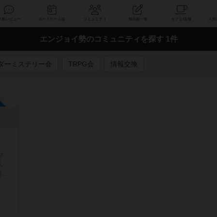
索
新着レビュー
ボードゲーム会
コミュニティ
掲示板一覧
エンジョイ勢のコミュニティを探す 1件
ダーミステリー会
TRPG会
情報交換
加自由
ら
ん
達が
ませ
た。