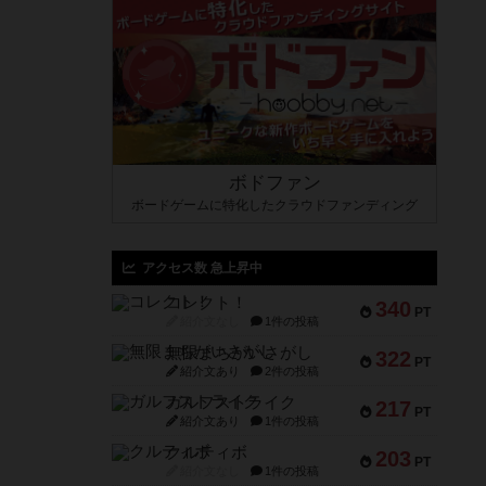
ボドファン
ボードゲームに特化したクラウドファンディング
アクセス数 急上昇中
コレクト！
340
PT
紹介文なし
1件の投稿
無限まちがいさがし
322
PT
紹介文あり
2件の投稿
ガルフストライク
217
PT
紹介文あり
1件の投稿
クルティボ
203
PT
紹介文なし
1件の投稿