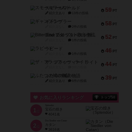
スモールワールド
59
PT
紹介文あり
13件の投稿
ギャンブラー
58
PT
紹介文なし
2件の投稿
Bitter End ブタペスト救出作戦
52
PT
紹介文なし
1件の投稿
ラピード
46
PT
紹介文なし
1件の投稿
ザ・フラッフィー・ライト
44
PT
紹介文なし
0件の投稿
ふたつの城の物語
39
PT
紹介文あり
6件の投稿
お気に入りランキング
トップ50
Splendor
1
宝石の煌き
位
4041名
Die Siedler von Catan
2
カタン
位
3616名