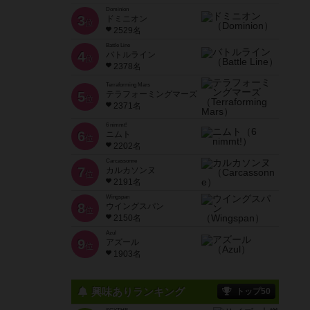
Dominion
3
ドミニオン
位
2529名
Battle Line
4
バトルライン
位
2378名
Terraforming Mars
5
テラフォーミングマーズ
位
2371名
6 nimmt!
6
ニムト
位
2202名
Carcassonne
7
カルカソンヌ
位
2191名
Wingspan
8
ウイングスパン
位
2150名
Azul
9
アズール
位
1903名
興味ありランキング
トップ50