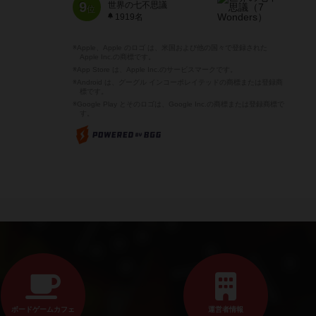
9
世界の七不思議
位
1919名
※Apple、Apple のロゴ は、米国および他の国々で登録された
Apple Inc.の商標です。
※App Store は、Apple Inc.のサービスマークです。
※Android は、グーグル インコーポレイテッドの商標または登録商
標です。
※Google Play とそのロゴは、Google Inc.の商標または登録商標で
す。
ボードゲームカフェ
運営者情報