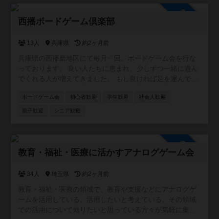
参加自由
西播ボードゲーム倶楽部
13人
兵庫県
約2ヶ月前
兵庫県の西播磨地区にて毎月一回、ボードゲーム会を行な
っております。 良い人たちに恵まれ、少しずつ一緒に遊ん
でくれる人が増えてきました。 もし良ければ足を運んでみ
ませんか？ 各SNSでボドゲ会の様子を記録しています。 気
ボードゲーム会
初心者歓迎
学生歓迎
社会人歓迎
になる方はご覧ください。 Xのアカウントはこちら
https://x.com/seiban_board Instagramのアカウントはこち
親子歓迎
シニア歓迎
ら https://www.instagram.com/seiban_board/ Threadsのア
カウントはこちら https://www.threads.net/@seiban_board
BuleSkyのアカウントはこちら
参加自由
https://bsky.app/profile/seibanboard.bsky.social
教育・福祉・医療に活かすアナログゲーム会
34人
埼玉県
約2ヶ月前
教育・福祉・医療の領域で、教育や支援などにアナログゲ
ームを活用している、活用したいと考えている、その領域
での活用について知りたいと思っている方々が気軽に集ま