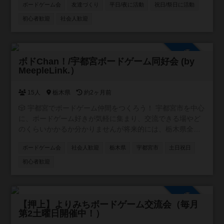
ボードゲーム会
友達づくり
平日/夜に活動
祝日/祭日に活動
ばいいなと思っています♪
初心者歓迎
社会人歓迎
参加自由
ボドChan！/宇都宮ボードゲーム同好会 (by
MeepleLink.）
15人
栃木県
約2ヶ月前
🎲 宇都宮でボードゲーム仲間をつくろう！ 宇都宮市を中心
に、ボードゲーム好きが気軽に集まり、交流できる場やど
のくらいかかるか分かりませんが将来的には、栃木県全体
を視野に入れた交流会などもできればいいな、なんて思案
ボードゲーム会
社会人歓迎
栃木県
宇都宮市
土日祝日
しております◯ 🔰 ボドゲ経験者の方はもちろん、 「やっ
たことはないけど、ちょっと興味ある…！」という方や、
初心者歓迎
お友達、ご家族なんかと一緒に遊べる場所や 📅 将来的に宇
都宮市でのボードゲーム会（オープン会）なんかもできた
らいいなと思ったりしてます！ その実現に向けて、まずは
参加自由
他の地域のオープン会などに参加しながら、 ・参加者の集
【押上】よりみちボードゲーム交流会（毎月
第2土曜日開催中！）
い方 ・会の運営ルールの作り方 ・継続的な運営に必要な情
報やノウハウ などを少しずつ学び、準備を進めていきま