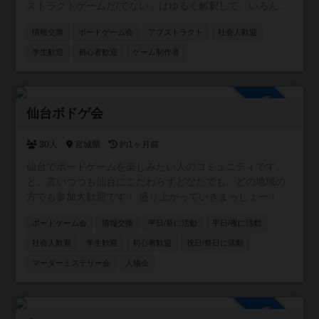
ストラクトゲームだ/でない」はゆるく解釈して、いろんな
人の情報交換に使っていただければと思います。
情報交換
ボードゲーム会
アブストラクト
社会人歓迎
学生歓迎
初心者歓迎
ゲーム制作者
参加自由
仙台ボドゲ会
30人
宮城県
約1ヶ月前
仙台でボードゲームを楽しみたい人のコミュニティです。
と、言いつつも仙台にこだわらずどなたでも、どの地域の
方でも参加大歓迎です！ 盛り上がっていきまっしょー！
ボードゲーム会
情報交換
平日/昼に活動
平日/夜に活動
社会人歓迎
学生歓迎
初心者歓迎
祝日/祭日に活動
マーダーミステリー会
人狼会