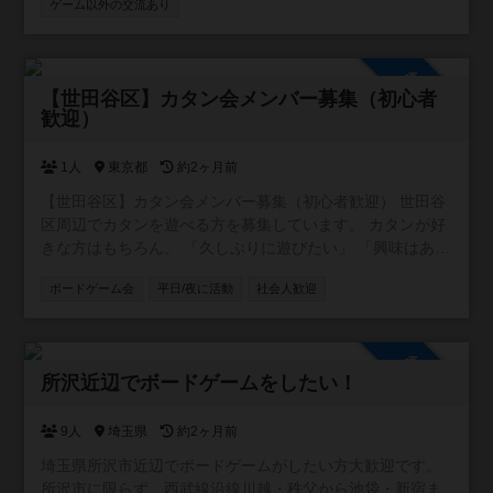
ゲーム以外の交流あり
参加自由
【世田谷区】カタン会メンバー募集（初心者
歓迎）
1人
東京都
約2ヶ月前
【世田谷区】カタン会メンバー募集（初心者歓迎） 世田谷
区周辺でカタンを遊べる方を募集しています。 カタンが好
きな方はもちろん、 「久しぶりに遊びたい」 「興味はある
けど遊ぶ機会がない」 という方も歓迎です。 【概要】 ・
ボードゲーム会
平日/夜に活動
社会人歓迎
場所：世田谷区内の公共施設や貸会議室など ・日時：平日
夜を中心に調整予定 ・人数：3〜4名程度 ・参加費：会場費
を人数割 ・ゲーム：カタン スタンダード版 勝敗にこだわ
参加自由
りすぎず、楽しく遊べる方を募集しています。 ルール説明
所沢近辺でボードゲームをしたい！
もできますので、初心者の方もお気軽にご参加ください。
単発のイベントというより、「平日夜にたまにカタンを遊
べる場」ができたらと思っています。 お一人での参加も歓
9人
埼玉県
約2ヶ月前
迎です。 興味のある方はお気軽にご連絡ください！
埼玉県所沢市近辺でボードゲームがしたい方大歓迎です。
所沢市に限らず、西武線沿線川越・秩父から池袋・新宿ま