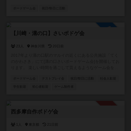
ームまで、 初めての方でもまったりと遊べるゲーム会を目
ボードゲーム会
祝日/祭日に活動
指しております。 ぜひお気軽にご参加ください。
https://kita-boardgame.blogspot.com/
参加自由
【川崎・溝の口】さいボドゲ会
23人
神奈川県
20日前
2017年より溝の口駅のマルイの近くにある公共施設「てく
のかわさき」にて[溝の口さいボードゲーム会]を開催してお
ります。 楽しい時間を過ごして貰えるようなゲーム会を目
指しております。 ボードゲーム初心者の方や、興味はある
ボードゲーム会
テストプレイ会
祝日/祭日に活動
社会人歓迎
という方の参加大歓迎致します。 ゲームのルールの説明な
どはゲーム開始時に詳しい者が説明致しますのでご安心く
学生歓迎
初心者歓迎
ゲーム制作者
ださい。 途中参加や当日になっての参加表明も大歓迎で
す。
承認制
西多摩自作ボドゲ会
1人
東京都
21日前