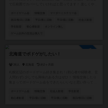
で広範囲でカバーしていければと思ってます！ 楽しくやり
たい方、ボードゲーム友達増やしたい方、ボードゲームの
ボードゲーム会
情報交換
マーダーミステリー会
話をたくさんしたい方、是非お入りください！ 逆にご飯と
か飲みとかそういうことはするつもりありません。 仲良く
祝日/祭日に活動
平日/夜に活動
平日/昼に活動
社会人歓迎
なったなら是非どうぞ！というスタンスです。
学生歓迎
初心者歓迎
オンライン無し
ゲーム以外の交流は個人で
参加自由
北海道でボドゲがしたい！
36人
北海道
約2ヶ月前
札幌近辺のボードゲーム好き集まれ！(初心者や経験者、玄
人問わず) 少しでも興味のある方はぜひ！ 情報交換したり
集まってボードゲーム会をできたらいいなと思い作ってい
ます。 参加者がある程度増えたらボードゲーム会の企画等
ボードゲーム会
情報交換
社会人歓迎
学生歓迎
考えていきます！
初心者歓迎
平日/昼に活動
平日/夜に活動
祝日/祭日に活動