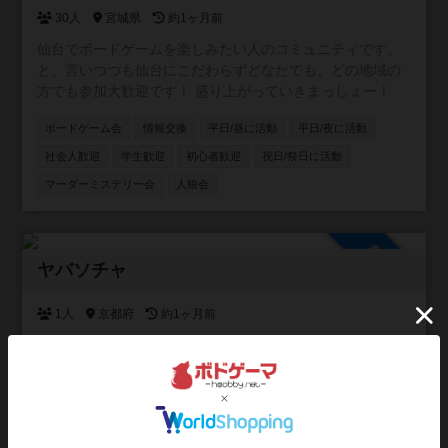
30人
宮城県
約1ヶ月前
仙台でボードゲームを楽しみたい人のコミュニティです。
と、言いつつも仙台にこだわらずどなたでも、どの地域の
方でも参加大歓迎です！ 盛り上がっていきまっしょー！
ボードゲーム会
情報交換
平日/昼に活動
平日/夜に活動
社会人歓迎
学生歓迎
初心者歓迎
祝日/祭日に活動
マーダーミステリー会
人狼会
参加自由
ヤバソチャ
1人
京都府
約1ヶ月前
京都・滋賀で「大人の青春」始めませんか？ ボードゲーム
から始まる最高の仲間づくり！ 「毎日同じことの繰り返し
で、なんか物足りない…」「京都や滋賀に来たけど、気軽
に遊べる友達がいないんだよね…」 そんな風に感じている
ボードゲーム会
エンジョイ勢
平日/夜に活動
あなた！ 私達と一緒に、忘れかけていた「楽しい！」や