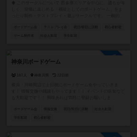
​◆ このサークルについて 西多摩エリアを中心に、誰もが等
しく、安価に楽しめる「福祉としてのボードゲーム」をま
ったり制作・テストプレイ・遊ぶサークルです。 ​一般的な
「商業向けの洗練されたゲーム」を目指す場所ではありま
ボードゲーム会
テストプレイ会
祝日/祭日に活動
初心者歓迎
せん。 ​お金をかけずに、そこにいる全員が笑顔になれるゲ
ームを作りたい！ ​そんな「体験の共有」や「誰も置いてけ
ゲーム制作者
社会人歓迎
学生歓迎
ぼりにしない優しさ」を大切にしたゲーム作りをしていま
す。 ​◆ こんな方を募集しています（初心者・未経験者大歓
迎！） ​自分でシンプルなゲームを作ってみたい方 ​アイデア
参加自由
段階の「これ、ゲームになるかな？」というお話を一緒に
神奈川ボードゲーム
模索したい方 ​自作のゲームを遊びたい方 ​ボドゲ界隈のピリ
ッとした空気が苦手で、アットホームに楽しみたい方 ​​◆ 会
167人
神奈川県
22日前
のスタイル 「面白いかどうか」を評価し合うのではなく、
横浜・川崎周辺で土日祝にボードゲーム会やっていきま
「ゲームとして成り立つか」をみんなで実験したり、「作
す！ 情報交換や雑談もやってます！！ イベントの告知など
った人が楽しいならいいじゃない！」という精神で、お互
も大歓迎です！！ 興味あれば気軽に登録お願いしま
いの作品をのびのびと遊ぶスタイルです。 主催者も手探り
す！！！ [参加自由] LINE オープンチャット (イベントの通
でのスタートですので、お気軽にメンバー登録からご参加
ボードゲーム会
情報交換
祝日/祭日に活動
社会人歓迎
知や雑談に使ってます)
ください！ 青梅線、五日市線沿線の方中心にそれ以外から
https://line.me/ti/g2/5_rzkfTnDYAR87LOQV7Vcw?
学生歓迎
初心者歓迎
でも！
utm_source=invitation&utm_medium=link_copy&utm_camp
aign=default