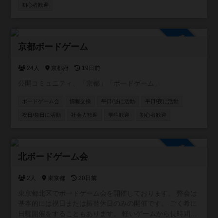
ぜひ一緒に遊びましょう！ コミュニティでは、出欠連絡の
初心者歓迎
他に、 「あのゲーム誰か持っていないかな？」という検索
もできます。 例えば、「〇〇さん、今度の会で△△を持っ
てきてもらえませんか？」とか、 「□□を買おうか迷ってい
参加自由
るのですが、遊んでみてどうでしたか？」のように使って
京都ボードゲーム
ください。 ◆Xでも過去回の様子をときどき投稿していま
す https://x.com/KA_KI_KA_ ◆会員 ・参加の際は登録をお
24人
京都府
19日前
願いします ・初回参加時は登録不要です
公開コミュニティ、「京都」「ボードゲーム」
https://docs.google.com/forms/d/1PHSRkqTxkTMn2tqvo5lu
eYgmse_rrqjdocqrTv36ac4/edit ◆次回日程 すぐ下の「ボ
ボードゲーム会
情報交換
平日/昼に活動
平日/夜に活動
ードゲーム会」からご確認いただけます
祝日/祭日に活動
社会人歓迎
学生歓迎
初心者歓迎
参加自由
北ボードゲーム会
2人
東京都
20日前
東京都北区でボードゲーム会を開催しております。 弊会は
基本的には祝日または振替休日のみの開催です。 ごく希に
日曜開催をすることもあります。 軽いゲームから長時間ゲ