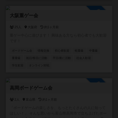
参加自由
大阪重ゲー会
25人
大阪府
約1ヶ月前
重ゲー中心に遊びます！ 興味ある方なら初心者でも大歓迎
です！
ボードゲーム会
情報交換
初心者歓迎
軽量級
中量級
重量級
祝日/祭日に活動
平日/夜に活動
社会人歓迎
学生歓迎
オンライン対戦
参加自由
高岡ボードゲーム会
2人
富山県
約1ヶ月前
「ボードゲームの楽しさを、もっとたくさんの人に知って
ほしい！」 そんな思いから富山県高岡市で立ち上げたボー