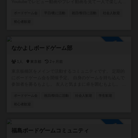
Youtubeでレビュー動画やプレイ動画を見て一人で楽しんで
いるのですが実際にやってみたいと思うようになりまし
ボードゲーム会
平日/夜に活動
祝日/祭日に活動
社会人歓迎
た。しかし、ゲームをするお友達がいないのでコミュニテ
ィというものを作って見ようと思った次第です。全くの素
初心者歓迎
人で、ゲームカフェには購入目的で行った事はあります
が、プレイをしたことはありません。知らないゲームだら
けですがが、最近少しづつやりたいゲームを購入したりし
参加自由
ています。どうぞ宜しくお願いします。
なかよしボードゲーム部
1人
東京都
2ヶ月前
東京板橋区をメインで活動するコミュニティです。 定期的
にボードゲーム会を開催予定。 自身のゲームを持ち込んで
参加者を募るもよし。 友人と気ままに卓を囲むもよし。 こ
ちらも多くのボードゲームを持ち込みます。 初心者の方も
ボードゲーム会
祝日/祭日に活動
社会人歓迎
学生歓迎
大歓迎。どれを選べばよいのか迷った際は、スタッフがお
すすめをお選びし、ルールも解説いたします。 気軽にご参
初心者歓迎
加ください！
参加自由
福島ボードゲームコミュニティ