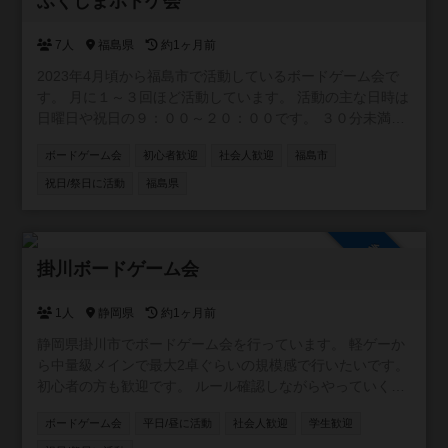
ふくしまボドゲ会
7人
福島県
約1ヶ月前
2023年4月頃から福島市で活動しているボードゲーム会で
す。 月に１～３回ほど活動しています。 活動の主な日時は
日曜日や祝日の９：００～２０：００です。 ３０分未満の
パーティゲームから２時間以上の重量級ゲームまで幅広く
ボードゲーム会
初心者歓迎
社会人歓迎
福島市
遊んでいます。 初心者の方も大歓迎です！
祝日/祭日に活動
福島県
参加自由
掛川ボードゲーム会
1人
静岡県
約1ヶ月前
静岡県掛川市でボードゲーム会を行っています。 軽ゲーか
ら中量級メインで最大2卓ぐらいの規模感で行いたいです。
初心者の方も歓迎です。 ルール確認しながらやっていくも
のもありますので、ルール覚えながら2周目から本番みたい
ボードゲーム会
平日/昼に活動
社会人歓迎
学生歓迎
な感じで進めていければと思います。 Xアカウント：