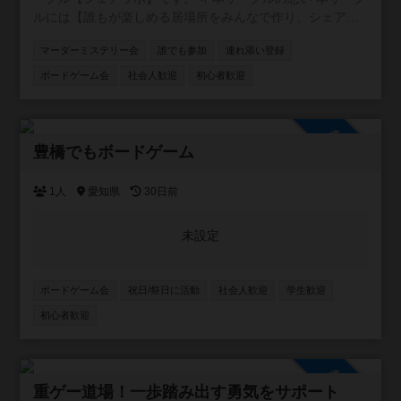
ルには【誰もが楽しめる居場所をみんなで作り、シェアす
る】という想いが込められています。 🌱サークルの雰囲気
マーダーミステリー会
誰でも参加
連れ添い登録
みなさんが楽しい雰囲気づくりをしてくれるおかげで、毎
回和気あいあいとしたイベントになってます！ 20代、30
ボードゲーム会
社会人歓迎
初心者歓迎
代、子供連れ、外国の方など様々な方に来ていただいてま
す⭐️ もっともっと色々な方に来てほしいです！
参加自由
豊橋でもボードゲーム
1人
愛知県
30日前
未設定
ボードゲーム会
祝日/祭日に活動
社会人歓迎
学生歓迎
初心者歓迎
参加自由
重ゲー道場！一歩踏み出す勇気をサポート