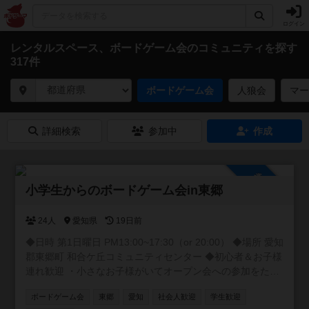
ログイン
レンタルスペース、ボードゲーム会のコミュニティを探す
317件
ボードゲーム会
人狼会
マー
詳細検索
参加中
作成
参加自由
小学生からのボードゲーム会in東郷
24人
愛知県
19日前
◆日時 第1日曜日 PM13:00~17:30（or 20:00） ◆場所 愛知
郡東郷町 和合ケ丘コミュニティセンター ◆初心者＆お子様
連れ歓迎 ・小さなお子様がいてオープン会への参加をため
らっていた方 ・お子様と一緒に楽しみたい方 ・ゲーマー同
ボードゲーム会
東郷
愛知
社会人歓迎
学生歓迎
士の交流を深めたい方 ・お子様に優しく接してくださる方