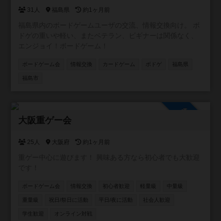
31人
福島県
約1ヶ月前
福島県内のボードゲームユーザの交流、情報交換向け。 ボ
ドゲの重いや軽い、またベテラン、ビギナーは関係なく、
エンジョイ！ボードゲーム！
ボードゲーム会
情報交換
カードゲーム
ボドゲ
福島県
福島市
参加自由
大阪重ゲー会
25人
大阪府
約1ヶ月前
重ゲー中心に遊びます！ 興味ある方なら初心者でも大歓迎
です！
ボードゲーム会
情報交換
初心者歓迎
軽量級
中量級
重量級
祝日/祭日に活動
平日/夜に活動
社会人歓迎
学生歓迎
オンライン対戦