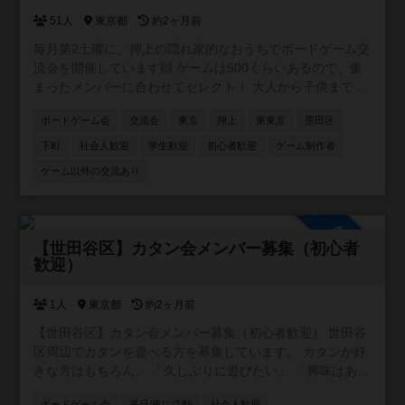
す！
51人
東京都
約2ヶ月前
毎月第2土曜に、押上の隠れ家的なおうちでボードゲーム交
流会を開催しています🙌 ゲームは500くらいあるので、集
まったメンバーに合わせてセレクト！ 大人から子供まで楽
しめますので、どなたでも安心してご参加できます😊 初め
ボードゲーム会
交流会
東京
押上
東東京
墨田区
ての方ももちろん歓迎！ まずは一度遊びに来てくれると嬉
しいです🥰
下町
社会人歓迎
学生歓迎
初心者歓迎
ゲーム制作者
ゲーム以外の交流あり
参加自由
【世田谷区】カタン会メンバー募集（初心者
歓迎）
1人
東京都
約2ヶ月前
【世田谷区】カタン会メンバー募集（初心者歓迎） 世田谷
区周辺でカタンを遊べる方を募集しています。 カタンが好
きな方はもちろん、 「久しぶりに遊びたい」 「興味はある
けど遊ぶ機会がない」 という方も歓迎です。 【概要】 ・
ボードゲーム会
平日/夜に活動
社会人歓迎