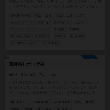
(大宮から2駅隣、池袋から40分ほど) 初めての方もボドゲ初
注意事項✨✨ ・勧誘行為はご遠慮ください ・思いやりのあ
心者の方でもどなたでも楽しめる環境を用意しておりま
る空間づくりにご協力をお願いいたします
す。主催含めみんなが持ってきてくれるゲームは新旧含め
ボードゲーム会
埼玉
協力
対戦
上尾
大宮
100種類以上のゲームをご用意しております。 駐車場は200
台ほどで無料です。 6年1月10日現在/114回の開催をしてお
イーオンズエンド
テラフォ
アークノヴァ
スカウト
り 平均30人ほどの方にご参加いただいております。 是非一
ウボンゴ
パーティーゲーム
情報交換
初参加
緒に遊んでください！✨✨
祝日/祭日に活動
社会人歓迎
学生歓迎
初心者歓迎
ゲーム以外の交流あり
イベント関係
参加自由
東神奈川ボドゲ会
7人
神奈川県
約1ヶ月前
💰参加費1000円(現金) 『東神奈川ボドゲ会』 開催日により
会場変更あり。 🎲 プレイするボドゲ なんでもOK! ①軽量
級(30分以内） ②中量級(60分前後） ③重量級(90分以上) ・
18歳以上なら誰でも! ・ボドゲ初心者の参加歓迎✨ ・1人参
ボードゲーム会
経験者歓迎
未経験者歓迎
横浜
軽量級
加多め! ・コメント貰えればご友人と一緒に! ・自己紹介な
し! ・出入り自由 (途中参加・途中退出OK) ・当日参加OK
中量級
重量級
社会人歓迎
初心者歓迎