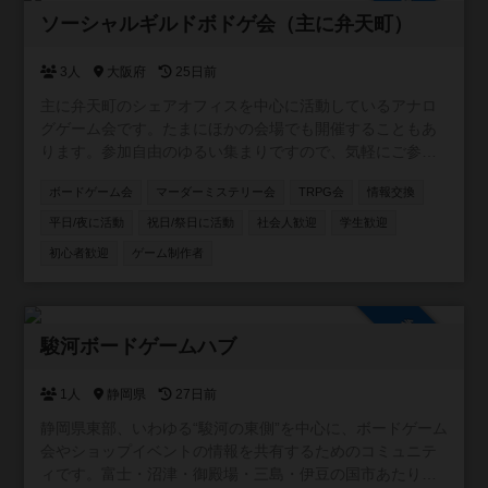
参加自由
ソーシャルギルドボドゲ会（主に弁天町）
3人
大阪府
25日前
主に弁天町のシェアオフィスを中心に活動しているアナロ
グゲーム会です。たまにほかの会場でも開催することもあ
ります。参加自由のゆるい集まりですので、気軽にご参加
ください！カードゲーム・ボードゲームのほか、希望者が
ボードゲーム会
マーダーミステリー会
TRPG会
情報交換
いればTRPGやマダミスも開催しています。一緒に企画し
てくれる仲間も募集中です。
平日/夜に活動
祝日/祭日に活動
社会人歓迎
学生歓迎
初心者歓迎
ゲーム制作者
参加自由
駿河ボードゲームハブ
1人
静岡県
27日前
静岡県東部、いわゆる“駿河の東側”を中心に、ボードゲーム
会やショップイベントの情報を共有するためのコミュニテ
ィです。富士・沼津・御殿場・三島・伊豆の国市あたり周