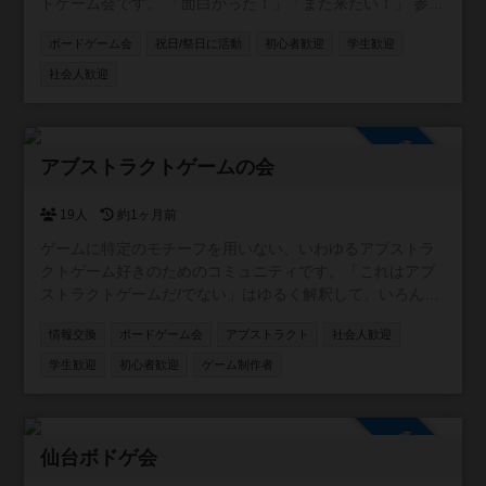
ドゲーム会です。 「面白かった！」「また来たい！」 参加
した方にそう思っていただけるような、笑顔あふれる場づ
ボードゲーム会
祝日/祭日に活動
初心者歓迎
学生歓迎
くりを大切にしています。 コンセプトは【勝ち負けより
も、みんなで心地よい時間を共有すること】。 初心者の方
社会人歓迎
も親子連れも大歓迎！オープン会でゆるく楽しく遊びまし
ょう。 いずれはマーダーミステリーやゲーム作家さん指定
や動物テーマの作品、体を使うゲームなどのテーマ会も企
参加自由
画したいと思ってます。 基本的にオープン会では３時間以
アブストラクトゲームの会
上かかるゲームや人狼（ゴリラ人狼などはｏｋ）は非推奨
です。主催者も好きな重ゲーとかはメンバー同士でクロー
19人
約1ヶ月前
ズド会などで楽しんだりしましょう。
ゲームに特定のモチーフを用いない、いわゆるアブストラ
クトゲーム好きのためのコミュニティです。「これはアブ
ストラクトゲームだ/でない」はゆるく解釈して、いろんな
人の情報交換に使っていただければと思います。
情報交換
ボードゲーム会
アブストラクト
社会人歓迎
学生歓迎
初心者歓迎
ゲーム制作者
参加自由
仙台ボドゲ会