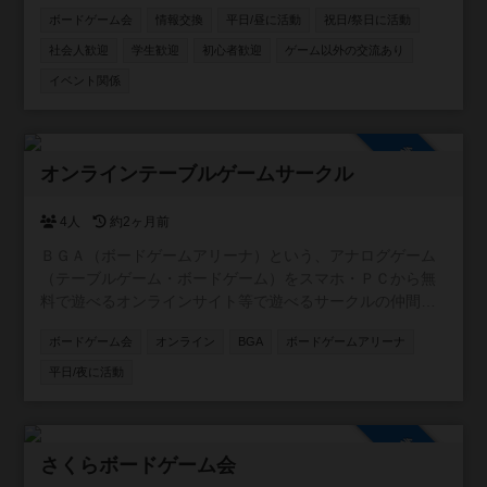
ったり、意見交換ができるようにと作成したコミュニティ
ボードゲーム会
情報交換
平日/昼に活動
祝日/祭日に活動
です。資格の有無にかかわらず、楽しんで意見・情報交換
をしたり、実際に集まってゲーム会などができればと考え
社会人歓迎
学生歓迎
初心者歓迎
ゲーム以外の交流あり
ています。 ※他者への誹謗中傷はおやめください。
イベント関係
参加自由
オンラインテーブルゲームサークル
4人
約2ヶ月前
ＢＧＡ（ボードゲームアリーナ）という、アナログゲーム
（テーブルゲーム・ボードゲーム）をスマホ・ＰＣから無
料で遊べるオンラインサイト等で遊べるサークルの仲間を
探しています。 Discordというアプリ（スマホでもＰＣでも
ボードゲーム会
オンライン
BGA
ボードゲームアリーナ
出来る）を使い、集まったりチャットしたり可能な人はボ
イスチャットしたりをしています。 基本的には遊ぶゲーム
平日/夜に活動
は、人が少ないうちは約７０分（長くても１時間半）以内
で終わる物を考えています。それでも良いという方ご連絡
下さい。 基本的に平日の２１時頃からを週に２回遊んでい
参加自由
ます 初心者・ボードゲームを一切プレイしたことがない方
さくらボードゲーム会
大歓迎です。下手ながらも色々説明させて頂きます。 ウミ