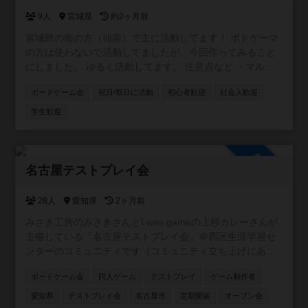
ガメのスープやワードウルフ等の、会話だけで遊べるゲー
9人
宮城県
約2ヶ月前
ムもやったりしています
宮城県の南の方（仙南）で主に活動してます！ ボドゲーマ
の方は使わないで活動してましたが、今回作ってみること
にしました。 ゆるく活動してます。 注意点など ・マルチ
商法、宗教、セールス等の勧誘は固くお断りします。 ・ビ
ボードゲーム会
祝日/祭日に活動
初心者歓迎
社会人歓迎
ジネス勧誘に使われるボードゲームの持ち込みは禁止しま
す。 （キャッシュフローゲーム、７つの習慣、アチーバス
学生歓迎
など） ・負けても楽しく！途中で暴言や勝負を投げるなど
無いようにお願いします。 勝ち負けにこだわりすぎず楽し
く遊びましょう。 ・他の参加者に不快に思われるような言
参加自由
動・行動はやめましょう。 ・出会い目的、ナンパ目的の方
名古屋テストプレイ会
ご遠慮ください。ボードゲームを楽しみましょう。 ・会場
にあるボードゲームは誰かの私物です。大事に扱いましょ
28人
愛知県
2ヶ月前
う。 ・飲食は会場のルールに従って、ごみは各自持ち帰り
みさき工房のみさきさんとI was gameの上杉カレーさんが
ましょう。 上記の行為や違反行為が確認された場合、以降
主催している「名古屋テストプレイ会」＠西区生涯学習セ
出入り禁止をさせて頂く場合がございます。
ンターのコミュニティです（コミュニティ立ち上げにあた
り、みさきさんからの許可はいただいております）。ゲー
ボードゲーム会
同人ゲーム
テストプレイ
ゲーム制作者
ム制作者様や名古屋テストプレイ会に興味がある方、名古
屋テストプレイ会に過去参加したことがある方などお気軽
愛知県
テストプレイ会
名古屋市
定期開催
オープン会