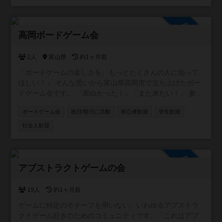
参加自由
高岡ボードゲーム会
2人
富山県
約1ヶ月前
「ボードゲームの楽しさを、もっとたくさんの人に知って
ほしい！」 そんな思いから富山県高岡市で立ち上げたボー
ドゲーム会です。 「面白かった！」「また来たい！」 参加
した方にそう思っていただけるような、笑顔あふれる場づ
ボードゲーム会
祝日/祭日に活動
初心者歓迎
学生歓迎
くりを大切にしています。 コンセプトは【勝ち負けより
も、みんなで心地よい時間を共有すること】。 初心者の方
社会人歓迎
も親子連れも大歓迎！オープン会でゆるく楽しく遊びまし
ょう。 いずれはマーダーミステリーやゲーム作家さん指定
や動物テーマの作品、体を使うゲームなどのテーマ会も企
参加自由
画したいと思ってます。 基本的にオープン会では３時間以
アブストラクトゲームの会
上かかるゲームや人狼（ゴリラ人狼などはｏｋ）は非推奨
です。主催者も好きな重ゲーとかはメンバー同士でクロー
19人
約1ヶ月前
ズド会などで楽しんだりしましょう。
ゲームに特定のモチーフを用いない、いわゆるアブストラ
クトゲーム好きのためのコミュニティです。「これはアブ