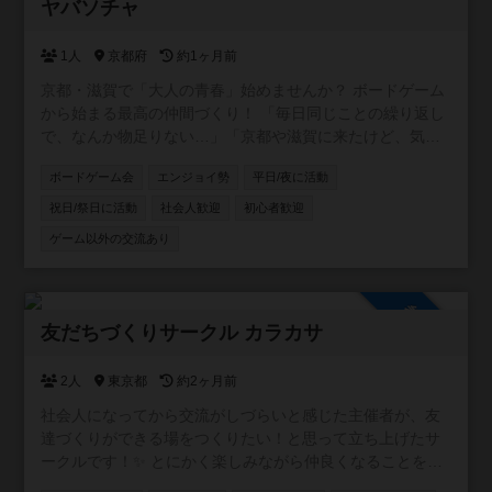
参加自由
ヤバソチャ
1人
京都府
約1ヶ月前
京都・滋賀で「大人の青春」始めませんか？ ボードゲーム
から始まる最高の仲間づくり！ 「毎日同じことの繰り返し
で、なんか物足りない…」「京都や滋賀に来たけど、気軽
に遊べる友達がいないんだよね…」 そんな風に感じている
ボードゲーム会
エンジョイ勢
平日/夜に活動
あなた！ 私達と一緒に、忘れかけていた「楽しい！」や
「ワクワク」を再発見しませんか？ このイベントは、「ボ
祝日/祭日に活動
社会人歓迎
初心者歓迎
ードゲームを通じて、気軽に遊べる最高の友達を作りた
ゲーム以外の交流あり
い！」という熱い思いから生まれました。堅苦しいルール
は一切なし！ まるで昔からの親友みたいに、フランクで気
兼ねなく楽しめるのが、この場所の最大の魅力です。 こん
参加自由
な方は大歓迎！ ひとつでも当てはまったら、もう参加する
友だちづくりサークル カラカサ
しかない！ * 新しい友達、最高の仲間と出会いたい！ *
「こんなことやりたい！」というアイデアがいっぱいある
2人
東京都
約2ヶ月前
方 * 学生の頃みたいに、夢中で楽しめる「青春」をもう一
度味わいたい！ * 毎日の生活に、刺激と楽しみが欲しい！ *
社会人になってから交流がしづらいと感じた主催者が、友
京都や滋賀に出てきたばかりで、まだ友達がいない方 * イ
達づくりができる場をつくりたい！と思って立ち上げたサ
ベントを全力で楽しんで、一緒に盛り上げてくれる方 * サ
ークルです！✨ とにかく楽しみながら仲良くなることを目
ークル活動を一緒に作っていくことに興味がある方
的としていて、新しく友だちを作りたい方のお役に立てれ