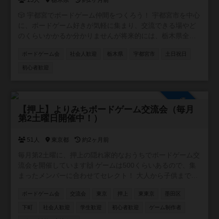
15人
栃木県
約2ヶ月前
🎲 宇都宮でボードゲーム仲間をつくろう！ 宇都宮市を中心
に、ボードゲーム好きが気軽に集まり、交流できる場やど
のくらいかかるか分かりませんが将来的には、栃木県全体
を視野に入れた交流会などもできればいいな、なんて思案
ボードゲーム会
社会人歓迎
栃木県
宇都宮市
土日祝日
しております◯ 🔰 ボドゲ経験者の方はもちろん、 「やっ
たことはないけど、ちょっと興味ある…！」という方や、
初心者歓迎
お友達、ご家族なんかと一緒に遊べる場所や 📅 将来的に宇
都宮市でのボードゲーム会（オープン会）なんかもできた
らいいなと思ったりしてます！ その実現に向けて、まずは
参加自由
他の地域のオープン会などに参加しながら、 ・参加者の集
【押上】よりみちボードゲーム交流会（毎月
第2土曜日開催中！）
い方 ・会の運営ルールの作り方 ・継続的な運営に必要な情
報やノウハウ などを少しずつ学び、準備を進めていきま
す！
51人
東京都
約2ヶ月前
毎月第2土曜に、押上の隠れ家的なおうちでボードゲーム交
流会を開催しています🙌 ゲームは500くらいあるので、集
まったメンバーに合わせてセレクト！ 大人から子供まで楽
しめますので、どなたでも安心してご参加できます😊 初め
ボードゲーム会
交流会
東京
押上
東東京
墨田区
ての方ももちろん歓迎！ まずは一度遊びに来てくれると嬉
しいです🥰
下町
社会人歓迎
学生歓迎
初心者歓迎
ゲーム制作者