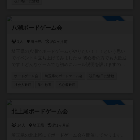
https://x.com/kkgw_tablegame
祝日/祭日に活動
参加自由
八潮ボードゲーム会
1人
埼玉県
約1ヶ月前
埼玉県の八潮でボードゲームがやりたい！！！という思い
でイベントを立ち上げてみました☺ 初心者の方でも大歓迎
です！どんなゲームでも初めにルール説明を設けますので
『ボードゲームをやった事がないけど興味はある・・・❗️』
ボードゲーム会
埼玉県のボードゲーム会
祝日/祭日に活動
という方も是非お越しください。 もちろん経験者の方もゲ
ーム持ち込み等、大歓迎です！ 以下、イベントの御案内で
社会人歓迎
学生歓迎
初心者歓迎
す。 ✨詳細✨ 開催日時：5月30(土)13：00～21：30(受付
12：55～) 開催場所：八潮市民文化会館駅前分館 048-997-
3777多目的ホールＢ （八潮市大瀬一丁目1番地
参加自由
1 マインループ1階） 最寄り駅：八潮駅（つくばエクスプ
北上尾ボードゲーム会
レス）徒歩1分 参加費用：会場費6400円を参加者で割りま
す。※参加者が8名ならお一人様800円 参加人数：15名定員
14人
埼玉県
約1ヶ月前
参加年齢：15歳以上 (中学生以下の方は18歳以上の方同伴
埼玉県の北上尾にてボードゲーム会を開催しております。
でのみ参加可能) 参加方法:私まで直接ご連絡ください ✨✨