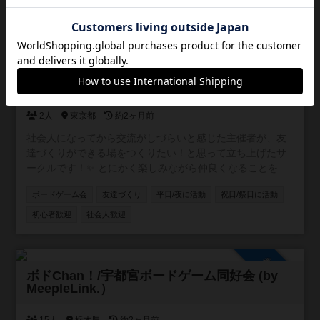
「ワクワク」を再発見しませんか？ このイベントは、「ボ
祝日/祭日に活動
社会人歓迎
初心者歓迎
ードゲームを通じて、気軽に遊べる最高の友達を作りた
ゲーム以外の交流あり
い！」という熱い思いから生まれました。堅苦しいルール
は一切なし！ まるで昔からの親友みたいに、フランクで気
兼ねなく楽しめるのが、この場所の最大の魅力です。 こん
参加自由
な方は大歓迎！ ひとつでも当てはまったら、もう参加する
友だちづくりサークル カラカサ
しかない！ * 新しい友達、最高の仲間と出会いたい！ *
「こんなことやりたい！」というアイデアがいっぱいある
2人
東京都
約2ヶ月前
方 * 学生の頃みたいに、夢中で楽しめる「青春」をもう一
度味わいたい！ * 毎日の生活に、刺激と楽しみが欲しい！ *
社会人になってから交流がしづらいと感じた主催者が、友
京都や滋賀に出てきたばかりで、まだ友達がいない方 * イ
達づくりができる場をつくりたい！と思って立ち上げたサ
ベントを全力で楽しんで、一緒に盛り上げてくれる方 * サ
ークルです！✨ とにかく楽しみながら仲良くなることを目
ークル活動を一緒に作っていくことに興味がある方
的としていて、新しく友だちを作りたい方のお役に立てれ
ボードゲーム会
友達づくり
平日/夜に活動
祝日/祭日に活動
ばいいなと思っています♪
初心者歓迎
社会人歓迎
参加自由
ボドChan！/宇都宮ボードゲーム同好会 (by
MeepleLink.）