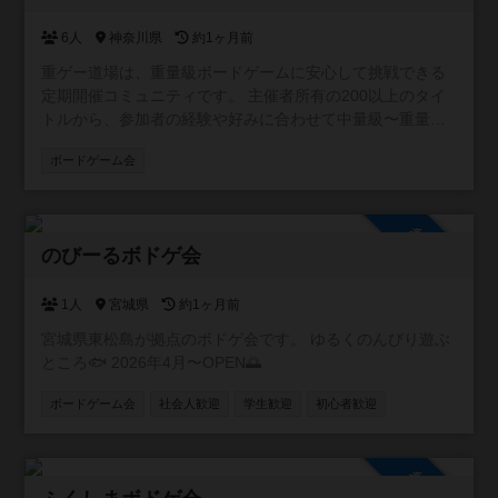
6人
神奈川県
約1ヶ月前
重ゲー道場は、重量級ボードゲームに安心して挑戦できる
定期開催コミュニティです。 主催者所有の200以上のタイ
トルから、参加者の経験や好みに合わせて中量級〜重量級
を中心に選び、少人数でじっくり遊びます。ゲーム間のつ
ボードゲーム会
なぎやウォームアップとして、軽量級も取り入れますの
で、初めての方でも無理なく参加できます。 毎回テーマや
ラインナップを変え、シリーズとして継続開催する予定で
参加自由
す。新しいゲームや遊び方に出会える場です。 持ち込みゲ
のびーるボドゲ会
ームも歓迎ですが、当日の進行や時間の都合によりプレイ
できない場合があります。 ルール説明は必ず行い、希望が
あればプレイ中もアドバイスします。初心者から経験者ま
1人
宮城県
約1ヶ月前
で、重ゲーの奥深さを安心して体験できる場として、皆さ
宮城県東松島が拠点のボドゲ会です。 ゆるくのんびり遊ぶ
んの「一歩踏み出す勇気」を応援します。
ところ🐟️ 2026年4月〜OPEN🌅
ボードゲーム会
社会人歓迎
学生歓迎
初心者歓迎
参加自由