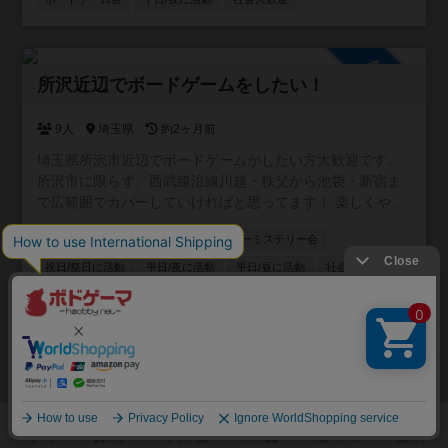
場所：世田谷区内の公共施設や貸会議室など ・日時：平日
夜を中心に調整予定 ・人数：3〜4名程度 ・参加費：会場費
を人数割 ・ゲーム：カタン スタンダード版 勝敗にこだわ
参加自由
りすぎず、楽しく遊べる方を募集しています。 ルール説明
所沢近辺でボードゲームをしたい！
もできますので、初心者の方もお気軽にご参加ください。
単発のイベントというより、「平日夜にたまにカタンを遊
べる場」ができたらと思っています。 お一人での参加も歓
9人
埼玉県
約2ヶ月前
迎です。 興味のある方はお気軽にご連絡ください！
埼玉県所沢市近辺でボードゲームがしたい方大歓迎です。
所沢市に限らず、西武線沿線川越・秩父から池袋・新宿ま
で広範囲でカバーしていければと思ってます！ 楽しくやり
たい方、ボードゲーム友達増やしたい方、ボードゲームの
ボードゲーム会
情報交換
マーダーミステリー会
話をたくさんしたい方、是非お入りください！ 逆にご飯と
か飲みとかそういうことはするつもりありません。 仲良く
祝日/祭日に活動
平日/夜に活動
平日/昼に活動
社会人歓迎
なったなら是非どうぞ！というスタンスです。
学生歓迎
初心者歓迎
オンライン無し
ゲーム以外の交流は個人で
参加自由
北海道でボドゲがしたい！