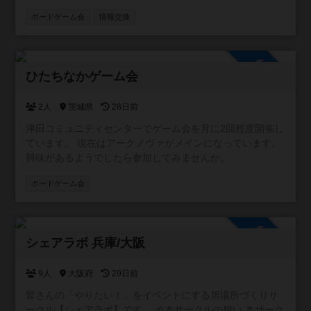
辺を取り扱います。 この地域には個人主催の小さな会から
ボードゲーム会
情報交換
店舗イベントまで幅広い場がありますが、情報が点在して
いて見つけにくいこともあります。 そこで、参加者同士が
「こんな会があるよ」「今度イベントやります」と気軽に
参加自由
投稿できる場として、このコミュニティを作りました。初
ひたちなかゲーム会
心者歓迎の会、重ゲー中心、親子向け、新作体験会など、
ジャンルや規模は問いません。主催者・参加者どちらでも
自由に情報を共有できます。 また、みんなが安心して利用
2人
茨城県
28日前
できるよう、宗教やマルチ商法など、ボードゲームと関係
津田コミュニティセンターでゲーム会を月に2回程度開催し
のない勧誘目的での利用はお控えいただけると助かりま
ています。 現在はアークノヴァがメインになっています。
す。 遊ぶ場所を探している方、仲間を増やしたい方に、ゆ
興味があるようでしたら参加してみませんか。
るく活用していただければうれしいです。
ボードゲーム会
参加自由
シェアラボ 兵庫/大阪
9人
大阪府
29日前
皆さんの「やりたい！」をイベントにする居場所づくりサ
ークル【シェアラボ】です。 🌱本サークルの想い 本サーク