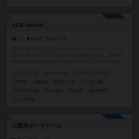
(空きがあればドタ参OK) ・手ぶら参加OK！ もちろん持ち
込み大歓迎🎵 (インストできる方、超助かります😆) 飲食物
の持ち込みOK (※ゴミは各自お持ち帰りをお願いします) ※
参加自由
酒・タバコは施設内NGです 募集要項 1. ボードゲーム初心
ACB Sendai
者も大歓迎！ 2. ボードゲームを丁寧に扱える方 3. 楽しむ
気持ちをお持ちの方 4. マナーを守り、周囲への配慮ができ
1人
宮城県
約1ヶ月前
る方
【#ACB仙台】アナログゲーム・クリエイターズ・ベース
仙台🎲 東北地方でアナログゲームを制作する人、未発表の
作品に制作段階から関わって地元のクリエイターを応援し
たい人、そんな人達を集めて仙台を中心に活動するアナロ
テストプレイ会
ボードゲーム会
マーダーミステリー会
グゲーム制作コミュニティ!!
TRPG会
情報交換
平日/昼に活動
平日/夜に活動
祝日/祭日に活動
社会人歓迎
学生歓迎
初心者歓迎
ゲーム制作者
参加自由
三重県ボードゲーム