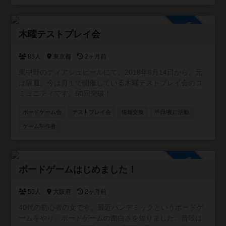
にご参加ください。愛知県在住でない方も多数参加されて
います。
参加自由
木曜テストプレイ会
85人
東京都
2ヶ月前
東中野のディアシュピールにて、2018年6月14日から、元
は隔週、今は月１で開催している木曜テストプレイ会のコ
ミュニティです。50回突破！
ボードゲーム会
テストプレイ会
情報交換
平日/夜に活動
ゲーム制作者
参加自由
ボードゲームはじめました！
50人
大阪府
2ヶ月前
40代の初心者の女です。最近パンデミックというボードゲ
ームをやり、ボードゲームの面白さを知りました。普段は