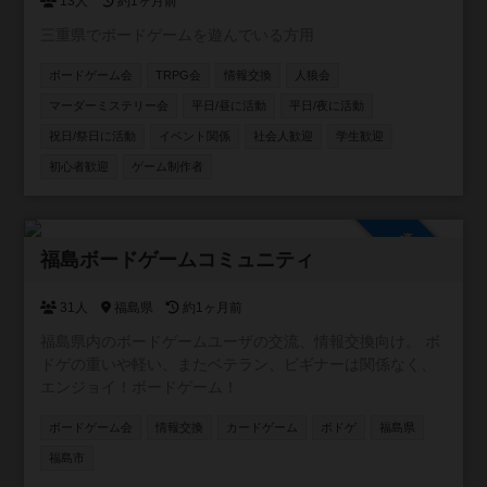
13人
約1ヶ月前
三重県でボードゲームを遊んでいる方用
ボードゲーム会
TRPG会
情報交換
人狼会
マーダーミステリー会
平日/昼に活動
平日/夜に活動
祝日/祭日に活動
イベント関係
社会人歓迎
学生歓迎
初心者歓迎
ゲーム制作者
参加自由
福島ボードゲームコミュニティ
31人
福島県
約1ヶ月前
福島県内のボードゲームユーザの交流、情報交換向け。 ボ
ドゲの重いや軽い、またベテラン、ビギナーは関係なく、
エンジョイ！ボードゲーム！
ボードゲーム会
情報交換
カードゲーム
ボドゲ
福島県
福島市